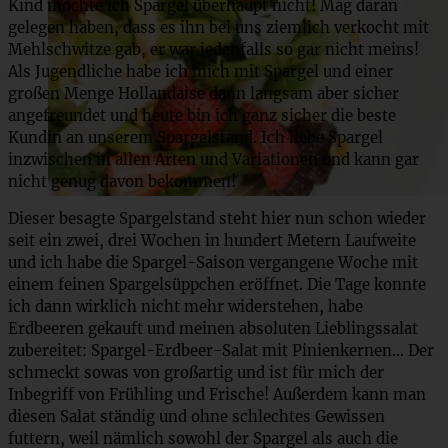
Kind mochte ich Spargel überhaupt nicht! Mag daran
gelegen haben, dass es ihn bei uns ziemlich verkocht mit
Mehlschwitze gab, er war jedenfalls so gar nicht meins!
Als Jugendliche habe ich mich mit Spargel und einer
großen Menge Hollandaise dann langsam aber sicher
angefreundet und heute bin ich ganz sicher die beste
Kundin an unserem Spargelstand. Ich liebe Spargel
inzwischen in allen Arten und Variationen und kann gar
nicht genug davon bekommen!
Dieser besagte Spargelstand steht hier nun schon wieder
seit ein zwei, drei Wochen in hundert Metern Laufweite
und ich habe die Spargel-Saison vergangene Woche mit
einem feinen Spargelsüppchen eröffnet. Die Tage konnte
ich dann wirklich nicht mehr widerstehen, habe
Erdbeeren gekauft und meinen absoluten Lieblingssalat
zubereitet: Spargel-Erdbeer-Salat mit Pinienkernen… Der
schmeckt sowas von großartig und ist für mich der
Inbegriff von Frühling und Frische! Außerdem kann man
diesen Salat ständig und ohne schlechtes Gewissen
futtern, weil nämlich sowohl der Spargel als auch die