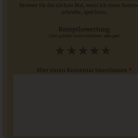
Browser für das nächste Mal, wenn ich einen Komm
schreibe, speichern.
Saisonale Rezepte im Juli - meine 7 sommerlichen
Lieblinge, die Ihr jetzt unbedingt ausprobieren solltet
Rezeptbewertung
(fünf gefüllte Sterne bedeuten:
sehr gut
)
ZUM BEITRAG
1
2
3
4
5
Star
Stars
Stars
Stars
Stars
Hier einen Komentar hinerlassen
*
Klassischer Caesar Salat / Caesar Salad