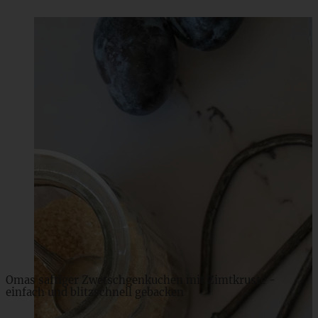
Blitzschnelles Dessert: Erdbeer-Tiramisu im Glas
ZUM BEITRAG
Omas saftiger Zwetschgenkuchen mit Zimtkruste -
einfach und blitzschnell gebacken