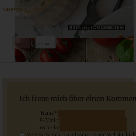
ZUM BEITRAG
SKIP TO COMMENT FORM
Omas bester Kartoffelsalat mit Brühe ganz einfach
Ich freue mich über einen Kommen
Name *
E-Mail *
ZUM BEITRAG
Webseite
Meinen Namen, Email-Adresse und Website in d