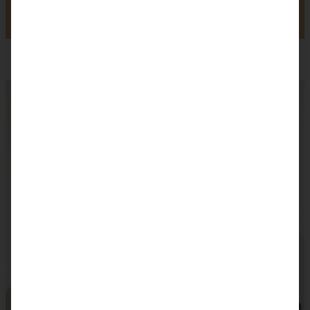
Teile ein Foto und tagge mich bei Instagram, ich kann kaum
erwarten zu sehen, was Du aus dem Rezept gemacht hast.