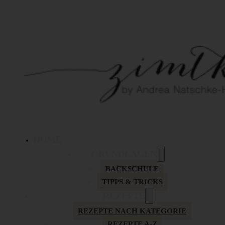
HOME
GRUNDLAGEN
BACKSCHULE
TIPPS & TRICKS
REZEPTE
REZEPTE NACH KATEGORIE
REZEPTE A-Z