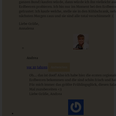
ganzen Bund) kaufen würde, dann würde ich ihn vielleicht au
Erdbeeren probieren. Ich bin nur im Moment bei den Erdbeer
gefrustet: Ich kaufe welche, stelle sie in den Kühlschrank, n
nächsten Morgen raus und sie sind alle total verschimmelt :(
Schokoladen-Nuss-Striezel – Schoko-Nuss-Zopf
Liebe Grüße,
Annalena
ZUM BEITRAG
Andrea
9 saisonale Rezepte im August – die besten Ideen mit Obst
vor 10 Jahren
Antworten
& Gemüse der Saison
Oh…. das ist doof! Also ich habe hier die ersten regiona
Erdbeeren bekommen und die sind schön frisch und ha
Für mich immer das größte Frühlingsglück, diesen Sala
ZUM BEITRAG
Mal zuzubereiten <3
Liebe Grüße, Andrea