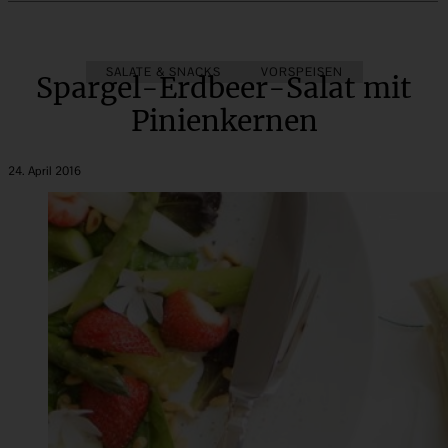
SALATE & SNACKS
VORSPEISEN
Spargel-Erdbeer-Salat mit
Pinienkernen
24. April 2016