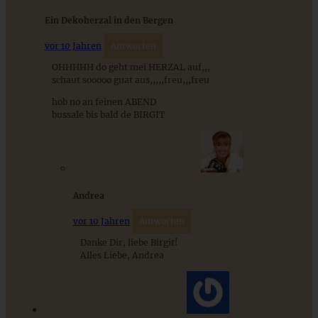
Ein Dekoherzal in den Bergen
vor 10 Jahren
Antworten
OHHHHH do geht mei HERZAL auf,,,
schaut sooooo guat aus,,,,,freu,,,freu
hob no an feinen ABEND
bussale bis bald de BIRGIT
Feiner Low Carb Himbeerkuchen mit leckeren Mandeln
ZUM BEITRAG
Andrea
vor 10 Jahren
Antworten
Danke Dir, liebe Birgit!
Cremiges Lemon Posset - die einfachste Zitronencreme in
Alles Liebe, Andrea
nur 10 Minuten
ZUM BEITRAG