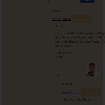
ZUM BEITRAG
Ulrike
vor 10 Jahren
Antworten
Mediterran gewürztes Gemüse auf cremigem Tahini-
Hallo,
Minz-Joghurt
das sind weiße Immergrün. Häufige
sie in Blau oder Violett. Aber in Wei
auch sehr hübsch und im Moment b
wie verrückt.
ZUM BEITRAG
Liebe Grüße
Ulrike
Andrea
vor 10 Jahren
Antworten
Danke, liebe Ulrike <3