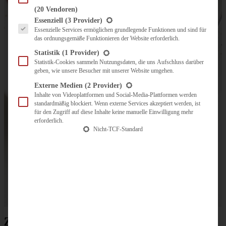
(20 Vendoren)
Es folgt eine Liste der Service-Gruppen, für die eine Einwilligung erteilt werden kann.
Essenziell
(3 Provider)
Essenzielle Services ermöglichen grundlegende Funktionen und sind für
das ordnungsgemäße Funktionieren der Website erforderlich.
Statistik
(1 Provider)
Statistik-Cookies sammeln Nutzungsdaten, die uns Aufschluss darüber
geben, wie unsere Besucher mit unserer Website umgehen.
Externe Medien
(2 Provider)
Inhalte von Videoplattformen und Social-Media-Plattformen werden
standardmäßig blockiert. Wenn externe Services akzeptiert werden, ist
für den Zugriff auf diese Inhalte keine manuelle Einwilligung mehr
erforderlich.
Nicht-TCF-Standard
Zubereitung Spargel-Erdbeer-Salat