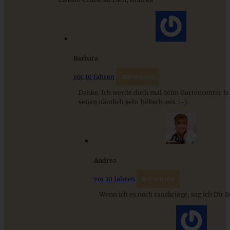
Stracciatella-Quarkcreme mit Kirschgrütze - einfaches
Dessert im Glas
ZUM BEITRAG
Barbara
vor 10 Jahren
Antworten
Danke. Ich werde doch mal beim Gartencenter fr
sehen nämlich sehr hübsch aus. :-)
Andrea
vor 10 Jahren
Antworten
Wenn ich es noch rauskriege, sag ich Dir 
Ricotta-Käse-Tarte mit Rhabarber-Kompott