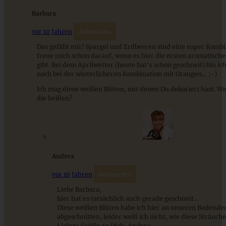
Barbara
vor 10 Jahren
Antworten
Das gefällt mir! Spargel und Erdbeeren sind eine super Kombi
freue mich schon darauf, wenn es hier die ersten aromatisch
gibt. Bei dem Aprilwetter (heute hat’s schon geschneit) bin ic
noch bei der winterlicheren Kombination mit Orangen… ;-)
Ich mag diese weißen Blüten, mit denen Du dekoriert hast. We
die heißen?
Weiße Schokoladentarte mit Erdbeeren
Andrea
vor 10 Jahren
Antworten
ZUM BEITRAG
Liebe Barbara,
hier hat es tatsächlich auch gerade geschneit…
Diese weißen Blüten habe ich hier an unseren Bodende
abgeschnitten, leider weiß ich nicht, wie diese Sträuche
Liebste Grüße an Dich, Andrea