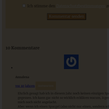
Ich stimme den
Datenschutzbestimmungen
z
ZUM BEITRAG
Das beste Rezept für Omas lockeren und buttrigen
Streuselkuchen - ganz einfach
10 Kommentare
ZUM BEITRAG
Annalena
vor 10 Jahren
Antworten
Ehrlich gesagt hab ich in diesem Jahr noch keinen einzigen Sp
gegessen. Ich kann gar nicht so wirklich erklären warum, irge
mich noch nicht angelacht.
Aber wenn ich einen Spargel (also nicht nur einen, sondern s