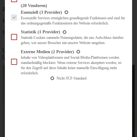
(20 Vendoren)
Zum Bestreichen
Es folgt eine Liste der Service-Gruppen, für die eine Einwilligung erteilt werden kann.
Essenziell
(3 Provider)
Essenzielle Services ermöglichen grundlegende Funktionen und sind für
1 Eigelb
das ordnungsgemäße Funktionieren der Website erforderlich.
1 Handvoll gehackte Haselnüsse
Statistik
(1 Provider)
Statistik-Cookies sammeln Nutzungsdaten, die uns Aufschluss darüber
geben, wie unsere Besucher mit unserer Website umgehen.
[/tab]
Externe Medien
(2 Provider)
[/tabs]
Inhalte von Videoplattformen und Social-Media-Plattformen werden
standardmäßig blockiert. Wenn externe Services akzeptiert werden, ist
für den Zugriff auf diese Inhalte keine manuelle Einwilligung mehr
erforderlich.
Nicht-TCF-Standard