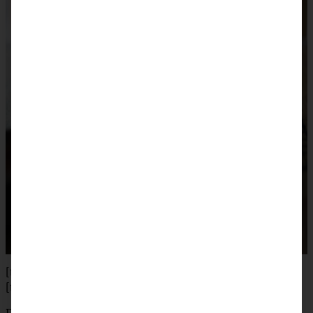
[tabs]
[tab title=”Zubereitung”]