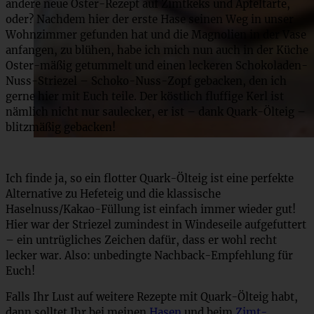
andere neue Oster-Rezept auf Zimtkeks und Apfeltarte,
oder? Nachdem hier der erste Hase seinen Weg in unser
Wohnzimmer gefunden hat und die Magnolien in der Vase
anfangen, zu blühen, habe ich mich nun auch in der Küche
Oster-mäßig getummelt und einen leckeren Schokoladen-
Nuss-Striezel – Schoko-Nuss-Zopf gebacken, den ich
gerne hier mit Euch teile. Der köstlich fluffige Kerl ist
nämlich nicht nur saulecker, er ist – dank Quark-Ölteig –
blitzmäßig gebacken!
Ich finde ja, so ein flotter Quark-Ölteig ist eine perfekte
Alternative zu Hefeteig und die klassische
Haselnuss/Kakao-Füllung ist einfach immer wieder gut!
Hier war der Striezel zumindest in Windeseile aufgefuttert
– ein untrügliches Zeichen dafür, dass er wohl recht
lecker war. Also: unbedingte Nachback-Empfehlung für
Euch!
Falls Ihr Lust auf weitere Rezepte mit Quark-Ölteig habt,
dann solltet Ihr bei meinen
Hasen
und beim
Zimt-