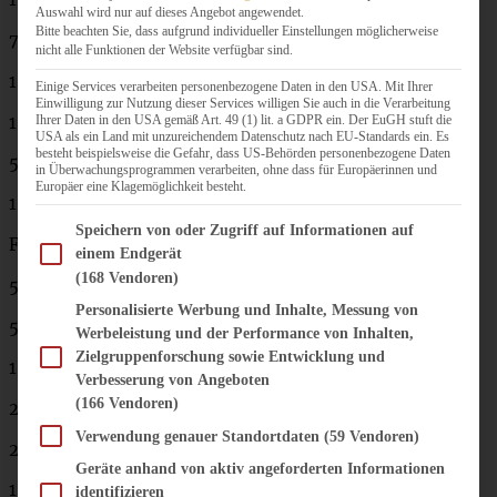
Auswahl wird nur auf dieses Angebot angewendet.
Bitte beachten Sie, dass aufgrund individueller Einstellungen möglicherweise
75 g Zucker
nicht alle Funktionen der Website verfügbar sind.
1 Päckchen Vanille-Zucker
Einige Services verarbeiten personenbezogene Daten in den USA. Mit Ihrer
Einwilligung zur Nutzung dieser Services willigen Sie auch in die Verarbeitung
150 g Quark (Magerstufe)
Ihrer Daten in den USA gemäß Art. 49 (1) lit. a GDPR ein. Der EuGH stuft die
USA als ein Land mit unzureichendem Datenschutz nach EU-Standards ein. Es
besteht beispielsweise die Gefahr, dass US-Behörden personenbezogene Daten
50 ml Milch
in Überwachungsprogrammen verarbeiten, ohne dass für Europäerinnen und
Europäer eine Klagemöglichkeit besteht.
100 ml Raps-Öl
Im Folgenden finden Sie eine Liste der Zwecke des IAB Transparency and Consent Fram
Speichern von oder Zugriff auf Informationen auf
Füllung:
einem Endgerät
(168 Vendoren)
50 g brauner Zucker
Personalisierte Werbung und Inhalte, Messung von
50 g weiche Butter
Werbeleistung und der Performance von Inhalten,
Zielgruppenforschung sowie Entwicklung und
1 TL Vanille-Extrakt
Verbesserung von Angeboten
(166 Vendoren)
200 g frisch gemahlene Haselnüsse
Verwendung genauer Standortdaten
(59 Vendoren)
2 EL Kakao
Geräte anhand von aktiv angeforderten Informationen
1 Eiweiß
identifizieren