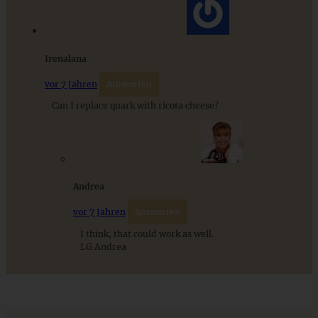
ZUM BEITRAG
Irenalana
vor 7 Jahren
Antworten
Can I replace quark with ricota cheese?
Stracciatella-Quarkcreme mit Kirschgrütze - einfaches
Dessert im Glas
ZUM BEITRAG
Andrea
vor 7 Jahren
Antworten
I think, that could work as well.
LG Andrea