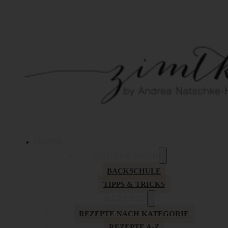
HOME
GRUNDLAGEN
BACKSCHULE
TIPPS & TRICKS
REZEPTE
REZEPTE NACH KATEGORIE
REZEPTE A-Z