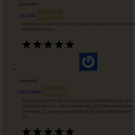
Agnieszka
vor 1 Jahr
Antworten
Sehr leckeres Rezept, hat der ganzen Familie geschmeckt. Ma
definitiv nochmal
Aromatische Bärlauch-Lachs-Quiche – einfaches
Frühlingsrezept
Simonella
vor 2 Jahren
Antworten
ZUM BEITRAG
Aus dem Teig habe ich 4 Strietzel heraus bekommen! Er sieht
hervorragend aus- und schmeckt sehr gut! Aber weil es doch s
geworden ist, meine Frage: Kann ich die Strietzel einfrieren?
LG
9 saisonale Rezepte im August – die besten Ideen mit Obst
& Gemüse der Saison