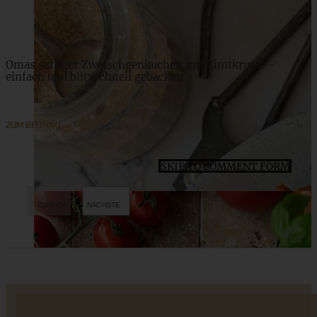
ZUM BEITRAG
Omas saftiger Zwetschgenkuchen mit Zimtkruste -
einfach und blitzschnell gebacken
ZUM BEITRAG
SKIP TO COMMENT FORM