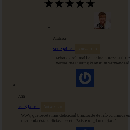
Cremiges Lemon Posset - die einfachste Zitronencreme in
nur 10 Minuten
Andrea
ZUM BEITRAG
vor 2 Jahren
Antworten
Schaue doch mal bei meinem Rezept für M
vorbei. die Füllung kannst Du verwenden!
Ana
vor 5 Jahren
Antworten
WoW, qué receta más deliciosa! Unactarde de frío con niños en
merienda ésta deliciosa receta. Existe un plan mejor??
Eierlikör-Brownie-Dessert mit Stracciatellacreme