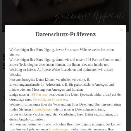
Mit dies
Datenschutz-Präferenz
Wir benötigen Ihre Einwilligung, bevor Sie unsere Website weiter besuchen
können.
Schokoladen-Nuss-Striezel –
Wir benötigen Ihre Einwilligung, damit wir und unsere 191 Partner Cookies und
Schoko-Nuss-Zopf
andere Technologien verwenden können, um Ihnen relevante Inhalte und
Werbung zu liefern. Auf diese Weise finanzieren und optimieren wir unsere
Website.
Personenbezogene Daten können verarbeitet werden (z. B.
Erkennungsmerkmale, IP-Adressen), z. B. für personalisierte Anzeigen und
Inhalte oder zur Messung von Anzeigen und Inhalten.
[tabs]
Einige unserer
191 Partner
verarbeiten Ihre Daten (jederzeit widerrufbar) auf der
[tab title=”Zutaten”]
Grundlage eines
berechtigten Interesses
.
Weitere Informationen über die Verwendung Ihrer Daten und über unsere Partner
finden Sie unter
Einstellungen
oder in unserer Datenschutzerklärung.
Es besteht keine Verpflichtung, der Verarbeitung Ihrer Daten zuzustimmen, um
dieses Angebot zu nutzen.
300 g Mehl
Wir können bestimmte Inhalte nicht ohne Ihre Einwilligung anzeigen. Sie können
Ihre Auswahl jederzeit unter
Einstellungen
widerrufen oder anpassen. Ihre
1 Päckchen Backpulver