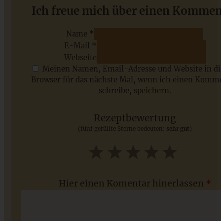
Blaubeer-Heferollen mit Frischkäse-Frosting
Ich freue mich über einen Kommen
Name *
E-Mail *
ZUM BEITRAG
Webseite
Meinen Namen, Email-Adresse und Website in d
Browser für das nächste Mal, wenn ich einen Komm
schreibe, speichern.
Saisonale Rezepte im Juli - meine 7 sommerlichen
Lieblinge, die Ihr jetzt unbedingt ausprobieren solltet
Rezeptbewertung
(fünf gefüllte Sterne bedeuten:
sehr gut
)
ZUM BEITRAG
1
2
3
4
5
Star
Stars
Stars
Stars
Stars
Hier einen Komentar hinerlassen
*