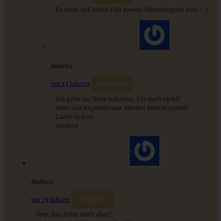
Minuten auf dem Tisch!
Es sieht auf jeden Fall seeehr überzeugend aus! :-)
ZUM BEITRAG
Andrea
vor 13 Jahren
Antworten
Ich gebe zu, liebe Johanna, ich auch nicht!
Aber das Ergebnis war absolut überzeugend!
Liebe Grüsse
Andrea
Andrea
Beeren-Kaffeekuchen mit Cheesecake-Kern und
Zimtstreuseln
vor 13 Jahren
Antworten
Hey, das freut mich aber!