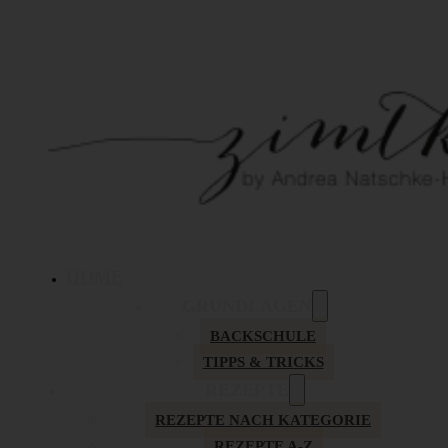
HOME
GRUNDLAGEN
BACKSCHULE
TIPPS & TRICKS
REZEPTE
REZEPTE NACH KATEGORIE
REZEPTE A-Z