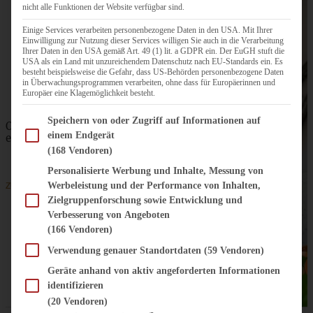
Apfelkuchen mit Cheesecake-Kern
nicht alle Funktionen der Website verfügbar sind.
Einige Services verarbeiten personenbezogene Daten in den USA. Mit Ihrer
Einwilligung zur Nutzung dieser Services willigen Sie auch in die Verarbeitung
Ihrer Daten in den USA gemäß Art. 49 (1) lit. a GDPR ein. Der EuGH stuft die
USA als ein Land mit unzureichendem Datenschutz nach EU-Standards ein. Es
ZUM BEITRAG
besteht beispielsweise die Gefahr, dass US-Behörden personenbezogene Daten
in Überwachungsprogrammen verarbeiten, ohne dass für Europäerinnen und
Europäer eine Klagemöglichkeit besteht.
Im Folgenden finden Sie eine Liste der Zwecke des IAB Transparency and Consent Fram
Speichern von oder Zugriff auf Informationen auf
Omas saftiger Zwetschgenkuchen mit Zimtkruste -
einem Endgerät
einfach und blitzschnell gebacken
(168 Vendoren)
Personalisierte Werbung und Inhalte, Messung von
Werbeleistung und der Performance von Inhalten,
ZUM BEITRAG
Zielgruppenforschung sowie Entwicklung und
Verbesserung von Angeboten
SKIP TO COMMENT FORM
(166 Vendoren)
Verwendung genauer Standortdaten
(59 Vendoren)
Geräte anhand von aktiv angeforderten Informationen
identifizieren
(20 Vendoren)