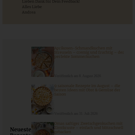
Lieben Dank für Dein Feedback!
ZUM BEITRAG
Alles Liebe
Andrea
Einfache Sauerteigbrötchen mit Leinsamen - knusprig,
saftig und gelingsicher
Aprikosen-Schmandkuchen mit
Streuseln – cremig und fruchtig – der
ZUM BEITRAG
perfekte Sommerkuchen
Veröffentlich am 8. August 2026
9 saisonale Rezepte im August – die
besten Ideen mit Obst & Gemüse der
Saison
Veröffentlich am 31. Juli 2026
Omas saftiger Zwetschgenkuchen mit
Zimtkruste – einfach und blitzschnell
Neueste
gebacken