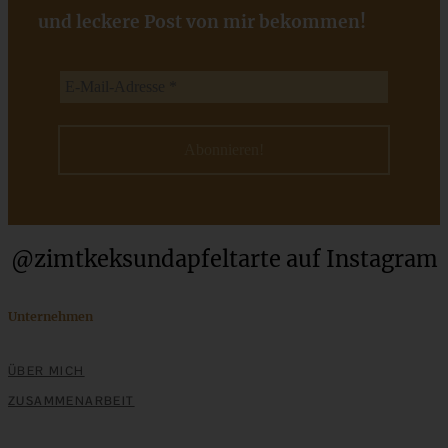
und leckere Post von mir bekommen!
Apfel-Walnusskuchen mit karamellisierten Walnüssen
ZUM BEITRAG
@zimtkeksundapfeltarte auf Instagram
Klassische Spargelcremesuppe aus Spargel und
Unternehmen
Spargelschalen ganz ohne Mehlschwitze
ÜBER MICH
ZUM BEITRAG
ZUSAMMENARBEIT