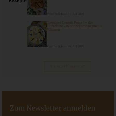
Rezepte
Chocolate Chip Bananenkuchen
Veröffentlich am 31. Juli 2026
Cremiges Lemon Posset – die
einfachste Zitronencreme in nur 10
ZUM BEITRAG
Minuten
Veröffentlich am 26. Juli 2026
Aprikosen-Schmandkuchen mit Streuseln - cremig und
fruchtig - der perfekte Sommerkuchen
ZUR REZEPTÜBERSICHT
ZUM BEITRAG
Zum Newsletter anmelden