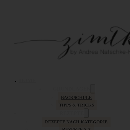
HOME
GRUNDLAGEN
BACKSCHULE
TIPPS & TRICKS
REZEPTE
REZEPTE NACH KATEGORIE
REZEPTE A-Z