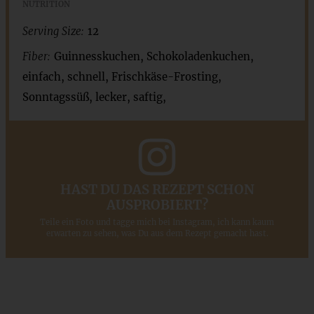
NUTRITION
Serving Size:
12
Fiber:
Guinnesskuchen, Schokoladenkuchen,
einfach, schnell, Frischkäse-Frosting,
Sonntagssüß, lecker, saftig,
HAST DU DAS REZEPT SCHON
AUSPROBIERT?
Teile ein Foto und tagge mich bei Instagram, ich kann kaum
erwarten zu sehen, was Du aus dem Rezept gemacht hast.