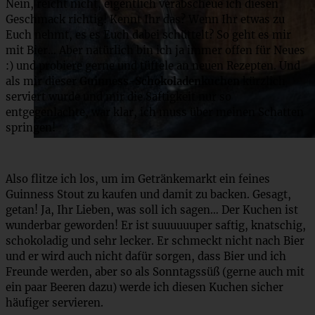
Nein, reicht nicht, eigentlich verabscheue ich diesen
Geschmack richtig! Kennt Ihr das? Wenn Ihr etwas zu
Euch nehmt, es es Euch dabei schüttelt? So geht es mir
mit Bier… Aber natürlich bin ich ja immer offen für Neues
:) und probiere gerne und tüftele an neuen Rezepten. Und
als mir dieser
Guinness-Schokoladenkuchen
kürzlich
serviert wurde und mir die Saftigkeit nur so
entgegenlachte, war klar, ich muss über meinen Schatten
springen!
Also flitze ich los, um im Getränkemarkt ein feines
Guinness Stout zu kaufen und damit zu backen. Gesagt,
getan! Ja, Ihr Lieben, was soll ich sagen… Der Kuchen ist
wunderbar geworden! Er ist suuuuuuper saftig, knatschig,
schokoladig und sehr lecker. Er schmeckt nicht nach Bier
und er wird auch nicht dafür sorgen, dass Bier und ich
Freunde werden, aber so als Sonntagssüß (gerne auch mit
ein paar Beeren dazu) werde ich diesen Kuchen sicher
häufiger servieren.