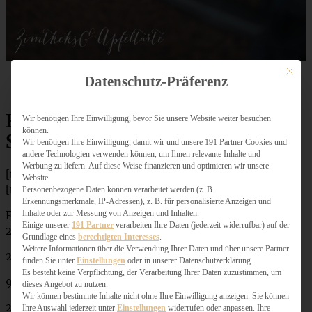
Mit dies
Datenschutz-Präferenz
Rezept saftiger Guinness-
Wir benötigen Ihre Einwilligung, bevor Sie unsere Website weiter besuchen
können.
Schokoladenkuchen
Wir benötigen Ihre Einwilligung, damit wir und unsere 191 Partner Cookies und
andere Technologien verwenden können, um Ihnen relevante Inhalte und
Werbung zu liefern. Auf diese Weise finanzieren und optimieren wir unsere
[tabs]
Website.
[tab title=”Zutaten”]
Personenbezogene Daten können verarbeitet werden (z. B.
Erkennungsmerkmale, IP-Adressen), z. B. für personalisierte Anzeigen und
Inhalte oder zur Messung von Anzeigen und Inhalten.
Für eine Springform 24 cm:
Einige unserer
191 Partner
verarbeiten Ihre Daten (jederzeit widerrufbar) auf der
250 ml Guinness Stout
Grundlage eines
berechtigten Interesses
.
Weitere Informationen über die Verwendung Ihrer Daten und über unsere Partner
250 g Butter
finden Sie unter
Einstellungen
oder in unserer Datenschutzerklärung.
Es besteht keine Verpflichtung, der Verarbeitung Ihrer Daten zuzustimmen, um
90 g dunkler Backkakao
dieses Angebot zu nutzen.
Wir können bestimmte Inhalte nicht ohne Ihre Einwilligung anzeigen. Sie können
270 g brauner Zucker
Ihre Auswahl jederzeit unter
Einstellungen
widerrufen oder anpassen. Ihre