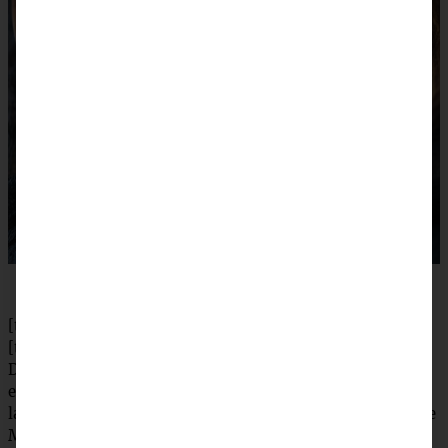
[tabs]
[tab title=”Zubereitung”]
Den Backofen auf 200 °C (175 °C Umluft) vorheizen. In
einem Topf Butter, Bier, Vanille-Extrakt und Zucker
langsam erhitzen. Sobald sich die Butter aufgelöst hat, die
Masse vom Herd nehmen und abkühlen lassen. Schmand