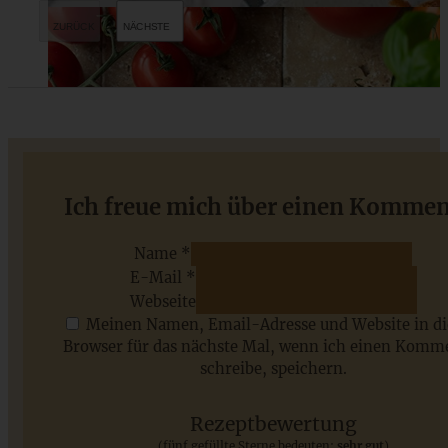
Saftiger Schokoladen-Espresso-Kuchen
Ich freue mich über einen Kommen
Name *
E-Mail *
ZUM BEITRAG
Webseite
Meinen Namen, Email-Adresse und Website in d
Browser für das nächste Mal, wenn ich einen Komm
schreibe, speichern.
Saisonale Rezepte im Juli - meine 7 sommerlichen
Lieblinge, die Ihr jetzt unbedingt ausprobieren solltet
Rezeptbewertung
(fünf gefüllte Sterne bedeuten:
sehr gut
)