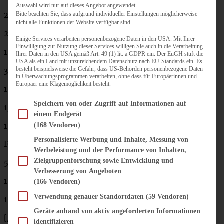
Auswahl wird nur auf dieses Angebot angewendet.
Bitte beachten Sie, dass aufgrund individueller Einstellungen möglicherweise
200 g Schmand (oder Buttermilch)
nicht alle Funktionen der Website verfügbar sind.
2 Eier
Einige Services verarbeiten personenbezogene Daten in den USA. Mit Ihrer
Einwilligung zur Nutzung dieser Services willigen Sie auch in die Verarbeitung
1 EL Vanille-Extrakt
Ihrer Daten in den USA gemäß Art. 49 (1) lit. a GDPR ein. Der EuGH stuft die
USA als ein Land mit unzureichendem Datenschutz nach EU-Standards ein. Es
besteht beispielsweise die Gefahr, dass US-Behörden personenbezogene Daten
300 g Mehl
in Überwachungsprogrammen verarbeiten, ohne dass für Europäerinnen und
Europäer eine Klagemöglichkeit besteht.
1 Päckchen Backpulver
Im Folgenden finden Sie eine Liste der Zwecke des IAB Transparency and Consent Fram
Speichern von oder Zugriff auf Informationen auf
1/2 TL Natron
einem Endgerät
1 Prise Salz
(168 Vendoren)
Personalisierte Werbung und Inhalte, Messung von
Frosting:
Werbeleistung und der Performance von Inhalten,
Zielgruppenforschung sowie Entwicklung und
50 g sehr weiche Butter
Verbesserung von Angeboten
150 g Puderzucker
(166 Vendoren)
Verwendung genauer Standortdaten
(59 Vendoren)
150 g Frischkäse
Geräte anhand von aktiv angeforderten Informationen
[/tab]
identifizieren