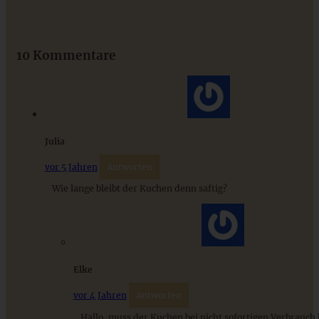
Das beste Rezept für Omas lockeren und buttrigen
Streuselkuchen - ganz einfach
10 Kommentare
ZUM BEITRAG
Julia
vor 5 Jahren
Antworten
Wie lange bleibt der Kuchen denn saftig?
Elke
Saftige Schokoladentarte ohne Mehl
vor 4 Jahren
Antworten
Hallo, muss der Kuchen bei nicht sofortigen Verbrauch k