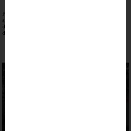
Falls Ihr auf der Suche nach einem weiteren super
saftigen und leckeren Schokokuchen seid, dann schaut
doch mal bei meinem
Rote-Bete-Schokokuchen
vorbei,
der ist großartig!