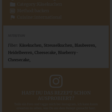
Category:
Käsekuchen
Method:
backen
Cuisine:
international
NUTRITION
Fiber:
Käsekuchen, Streuselkuchen, Blaubeeren,
Heidelbeeren, Cheesecake, Blueberry-
Cheesecake,
HAST DU DAS REZEPT SCHON
AUSPROBIERT?
Teile ein Foto und tagge mich bei Instagram, ich kann kaum
erwarten zu sehen, was Du aus dem Rezept gemacht hast.