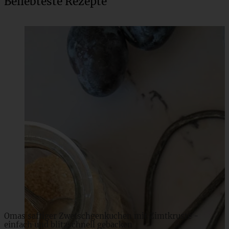
Beliebteste Rezepte
Cremiger Käsekuchen mit Mohnfüllung und Streuseln
ZUM BEITRAG
Omas saftiger Zwetschgenkuchen mit Zimtkruste -
einfach und blitzschnell gebacken