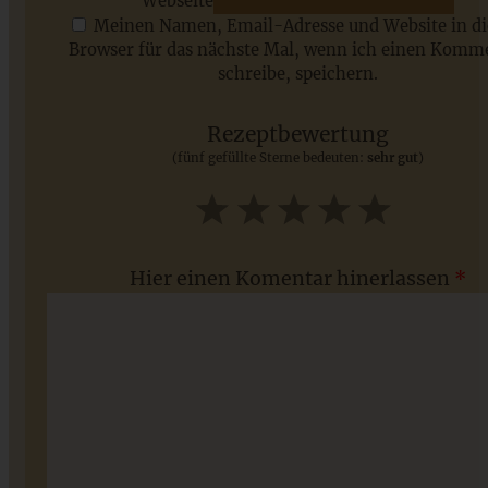
Webseite
Meinen Namen, Email-Adresse und Website in d
Browser für das nächste Mal, wenn ich einen Komm
schreibe, speichern.
Saisonale Rezepte im Juli - meine 7 sommerlichen
Lieblinge, die Ihr jetzt unbedingt ausprobieren solltet
Rezeptbewertung
(fünf gefüllte Sterne bedeuten:
sehr gut
)
ZUM BEITRAG
1
2
3
4
5
Star
Stars
Stars
Stars
Stars
Hier einen Komentar hinerlassen
*