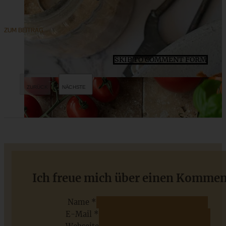
ZUM BEITRAG
SKIP TO COMMENT FORM
Cremiger Himbeer-Schmand-Käsekuchen mit Streuseln
Ich freue mich über einen Kommen
Name *
E-Mail *
ZUM BEITRAG