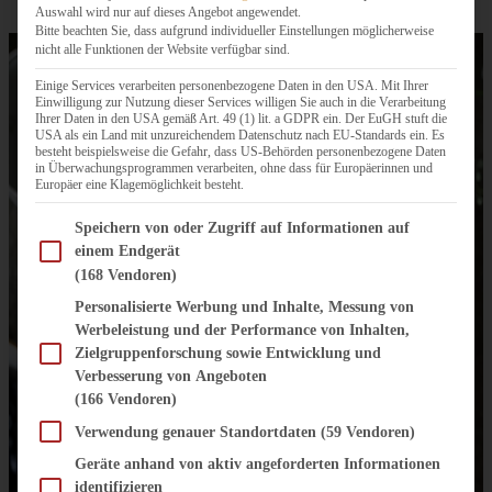
Auswahl wird nur auf dieses Angebot angewendet.
Bitte beachten Sie, dass aufgrund individueller Einstellungen möglicherweise
nicht alle Funktionen der Website verfügbar sind.
Einige Services verarbeiten personenbezogene Daten in den USA. Mit Ihrer
Einwilligung zur Nutzung dieser Services willigen Sie auch in die Verarbeitung
Ihrer Daten in den USA gemäß Art. 49 (1) lit. a GDPR ein. Der EuGH stuft die
USA als ein Land mit unzureichendem Datenschutz nach EU-Standards ein. Es
besteht beispielsweise die Gefahr, dass US-Behörden personenbezogene Daten
in Überwachungsprogrammen verarbeiten, ohne dass für Europäerinnen und
Europäer eine Klagemöglichkeit besteht.
Im Folgenden finden Sie eine Liste der Zwecke des IAB Transparency and Consent Fram
Speichern von oder Zugriff auf Informationen auf
einem Endgerät
(168 Vendoren)
Personalisierte Werbung und Inhalte, Messung von
Werbeleistung und der Performance von Inhalten,
Zielgruppenforschung sowie Entwicklung und
Verbesserung von Angeboten
(166 Vendoren)
Verwendung genauer Standortdaten
(59 Vendoren)
Geräte anhand von aktiv angeforderten Informationen
identifizieren