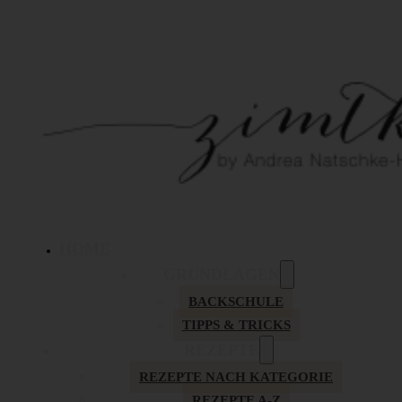
HOME
GRUNDLAGEN
BACKSCHULE
TIPPS & TRICKS
REZEPTE
REZEPTE NACH KATEGORIE
REZEPTE A-Z