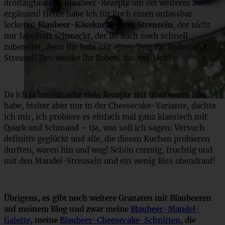
drölfzigtausend Blaubeer-Rezepte um ein weiteres zu
ergänzen! Heute habe ich für Euch einen unfassbar
leckeren
Blaubeer-Käsekuchen mit Streuseln
, der nicht
nur fabelhaft schmeckt, der ist auch noch schnell
zubereitet, denn Ihr habt nur einen Teig für Boden und
Streusel! Den werdet Ihr lieben, das weiß ich!
Da ich ja bereits sehr viele Rezepte mit Blaubeeren hier
habe, bisher aber nur in der Cheesecake-Variante, dachte
ich mir, ich probiere es einfach mal ganz klassisch mit
Quark und Schmand – tja, was soll ich sagen: Versuch
definitiv geglückt und alle, die diesen Kuchen probieren
durften, waren hin und weg! Schön cremig, fruchtig und
mit den Mandel-Streuseln und ein wenig Biss obendrauf!
Übrigens, es gibt noch weitere Granaten mit Blaubeeren
auf meinem Blog und zwar meine
Blaubeer-Mandel-
Galette,
meine
Blaubeer-Cheesecake-Schnitten
, die