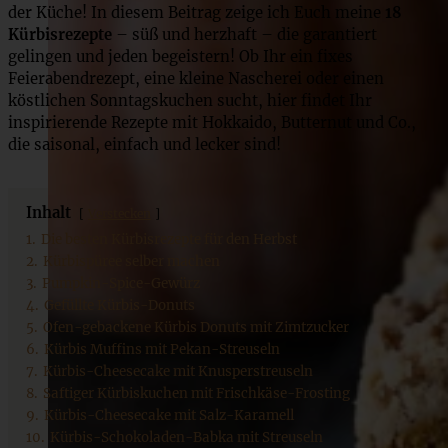
der Küche! In diesem Beitrag zeige ich Euch meine
18
Kürbisrezepte
– süß und herzhaft – die garantiert
gelingen und jeden begeistern! Ob Ihr ein fixes
Feierabendrezept, eine kleine Nascherei oder einen
köstlichen Sonntagskuchen sucht, hier findet Ihr
inspirierende Rezepte mit Hokkaido, Butternut und Co.,
die saisonal, einfach und lecker sind!
Inhalt
Verstecken
1.
Die besten Kürbisrezepte für den Herbst
2.
Kürbispüree selber machen
3.
Pumpkin-Spice-Gewürz
4.
Gefüllte Kürbis-Donuts
5.
Ofen-gebackene Kürbis Donuts mit Zimtzucker
6.
Kürbis Muffins mit Pekan-Streuseln
7.
Kürbis-Cheesecake mit Knusperstreuseln
8.
Saftiger Kürbiskuchen mit Frischkäse-Frosting
9.
Kürbis-Cheesecake mit Salz-Karamell
10.
Kürbis-Schokoladen-Babka mit Streuseln