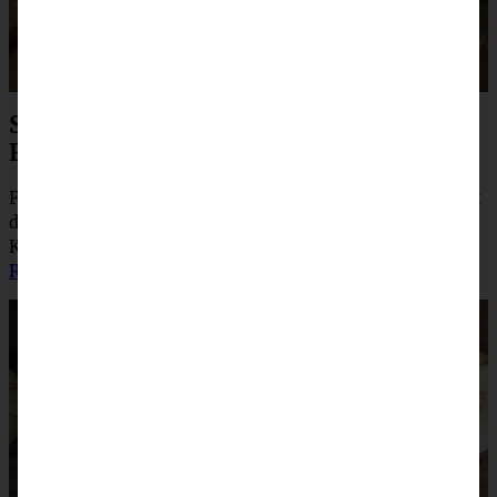
Saftiger Kürbiskuchen mit Frischkäse-
Frosting
Früher kannte man ihn nur von Starbucks, inzwischen ist
dieser Kuchen ein echter Klassiker: der saftige
Kürbiskuchen mit Frischkäse-Frosting.
Mein erprobtes
Rezept gibt es hier.