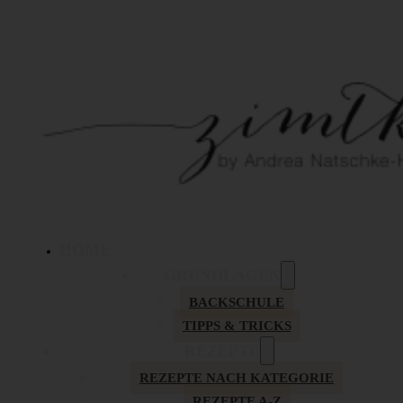
HOME
GRUNDLAGEN
BACKSCHULE
TIPPS & TRICKS
REZEPTE
REZEPTE NACH KATEGORIE
REZEPTE A-Z