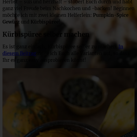
Herbst – süß und herzhaft – stöbert Euch durch und habt
ganz viel Freude beim Nachkochen und -backen! Beginnen
möchte ich mit zwei kleinen Helferlein:
Pumpkin-Spice
Gewürz
und
Kürbispüree
!
Kürbispüree selber machen
Es ist ganz einfach, Kürbispüree selber zu machen.
In
diesem Beitrag
zeige ich Euch alle Varianten auf, so dass
Ihr es ganz easy ausprobieren könnt!