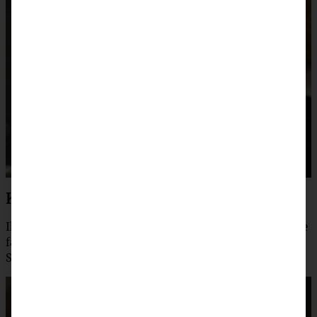
Kürbis Muffins mit Pekan-Streuseln
Ihr seid eher Typ Muffin? Kein Problem, da habe ich diese
fabulös leckeren und saftigen Kürbismuffins mit Pekan-
Streuseln im Angebot.
Das Rezept findet Ihr hier.