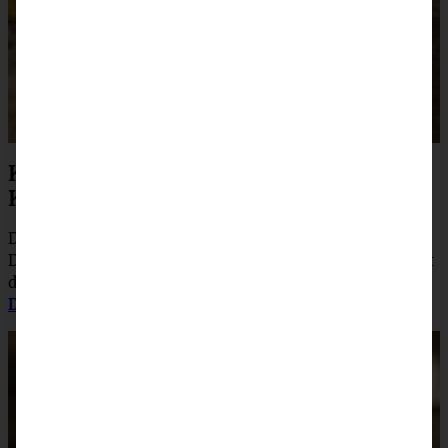
Kürbis-Cheesecake mit
Knusperstreuseln
Das ist einer meiner absoluten Favoriten mit Kürbis.
Dieser Cheesecake ist wirklich unglaublich lecker und mit
den knackigen Streuseln ein großartiger Herbstgenuss!
Das Rezept findet Ihr hier.