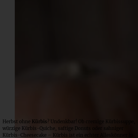
Herbst ohne
Kürbis
? Undenkbar! Ob cremige Kürbissuppe,
würzige Kürbis-Quiche, saftige Donuts oder sahniger
Kürbis-Cheesecake – Kürbis ist ein echter Alleskönner in