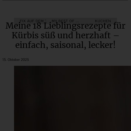
FIX AUF DEM TISCH
MY BEST OF ...
HERBST
KUCHEN
Meine 18 Lieblingsrezepte für
Kürbis süß und herzhaft –
einfach, saisonal, lecker!
15. Oktober 2025