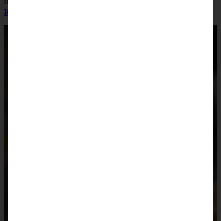
nicht in Fett, sondern im Backofen gebacken werden.
Das
Rezept für diese Leckerchen gibt es hier.