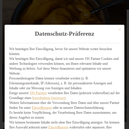
Mit dies
Datenschutz-Präferenz
Wir benötigen Ihre Einwilligung, bevor Sie unsere Website weiter besuchen
können.
Wir benötigen Ihre Einwilligung, damit wir und unsere 191 Partner Cookies und
andere Technologien verwenden können, um Ihnen relevante Inhalte und
Werbung zu liefern. Auf diese Weise finanzieren und optimieren wir unsere
Website.
Personenbezogene Daten können verarbeitet werden (z. B.
Erkennungsmerkmale, IP-Adressen), z. B. für personalisierte Anzeigen und
Inhalte oder zur Messung von Anzeigen und Inhalten.
Einige unserer
191 Partner
verarbeiten Ihre Daten (jederzeit widerrufbar) auf der
Grundlage eines
berechtigten Interesses
.
Weitere Informationen über die Verwendung Ihrer Daten und über unsere Partner
finden Sie unter
Einstellungen
oder in unserer Datenschutzerklärung.
Es besteht keine Verpflichtung, der Verarbeitung Ihrer Daten zuzustimmen, um
dieses Angebot zu nutzen.
Wir können bestimmte Inhalte nicht ohne Ihre Einwilligung anzeigen. Sie können
Ihre Auswahl jederzeit unter
Einstellungen
widerrufen oder anpassen. Ihre