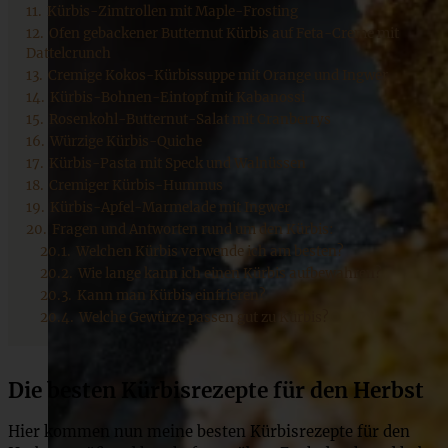
11.
Kürbis-Zimtrollen mit Maple-Frosting
12.
Ofen gebackener Butternut Kürbis auf Feta-Creme mit
Dattelcrunch
13.
Cremige Kokos-Kürbissuppe mit Orange und Ingwer
14.
Kürbis-Bohnen-Eintopf mit Kabanossi
15.
Rosenkohl-Butternut-Salat mit Cranberrys
16.
Würzige Kürbis-Quiche
17.
Kürbis-Pasta mit Speck und Walnüssen
18.
Cremiger Kürbis-Hummus
19.
Kürbis-Apfel-Marmelade mit Ingwer
20.
Fragen und Antworten rund um den Kürbis:
20.1.
Welchen Kürbis verwende ich am besten?
20.2.
Wie lange kann ich einen Kürbis aufbewahren?
20.3.
Kann man Kürbis einfrieren?
20.4.
Welche Gewürze passen gut zu Kürbis?
Die besten Kürbisrezepte für den Herbst
Hier kommen nun meine besten Kürbisrezepte für den