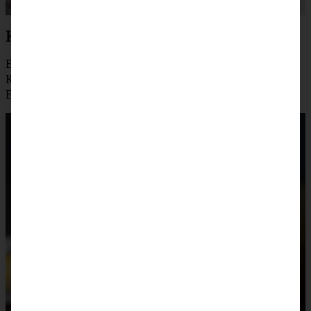
Kürbis-Cheesecake mit Salz-Karamell
Ein weiteres Käsekuchen-Träumchen ist mein cremiger
Kürbis-Cheesecake mit Salz-Karamell. Den möchte ich
Euch wirklich sehr ans Herz legen!
Das Rezept steht hier.