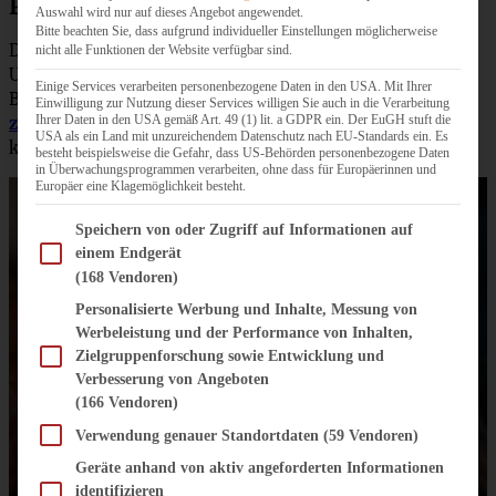
Pumpkin-Spice-Gewürz
Auswahl wird nur auf dieses Angebot angewendet.
Bitte beachten Sie, dass aufgrund individueller Einstellungen möglicherweise
Dieses klassische Gewürz kommt ursprünglich aus den
nicht alle Funktionen der Website verfügbar sind.
USA, inzwischen hat es aber auch hier in der Kürbis-
Einige Services verarbeiten personenbezogene Daten in den USA. Mit Ihrer
Bäckerei Einzug gehalten. Ihr müsst es nicht kaufen,
hier
Einwilligung zur Nutzung dieser Services willigen Sie auch in die Verarbeitung
Ihrer Daten in den USA gemäß Art. 49 (1) lit. a GDPR ein. Der EuGH stuft die
zeige ich
Euch, wie Ihr es ganz einfach selbst mischen
USA als ein Land mit unzureichendem Datenschutz nach EU-Standards ein. Es
könnt.
besteht beispielsweise die Gefahr, dass US-Behörden personenbezogene Daten
in Überwachungsprogrammen verarbeiten, ohne dass für Europäerinnen und
Europäer eine Klagemöglichkeit besteht.
Im Folgenden finden Sie eine Liste der Zwecke des IAB Transparency and Consent Fram
Speichern von oder Zugriff auf Informationen auf
einem Endgerät
(168 Vendoren)
Personalisierte Werbung und Inhalte, Messung von
Werbeleistung und der Performance von Inhalten,
Zielgruppenforschung sowie Entwicklung und
Verbesserung von Angeboten
(166 Vendoren)
Verwendung genauer Standortdaten
(59 Vendoren)
Geräte anhand von aktiv angeforderten Informationen
identifizieren