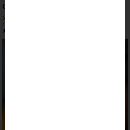
Gefüllte Kürbis-Donuts
Nicht nur super lecker, sondern auch ein Hingucker, das
sind meine Kürbis-Donuts mit Frischkäsefüllung.
Das
Rezept gibt es hier.