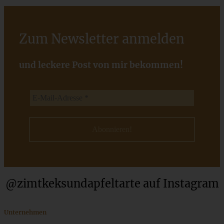
saftig und gelingsicher
Zum Newsletter anmelden
ZUM BEITRAG
und leckere Post von mir bekommen!
@zimtkeksundapfeltarte auf Instagram
Omas Rezept für Träubleskuchen oder
Johannisbeertörtchen
Unternehmen