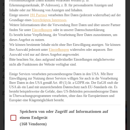
Personenbezogene Daten können verarbeitet werden (z. B.
1 Päckchen Vanillezucker
Erkennungsmerkmale, IP-Adressen), z. B. für personalisierte Anzeigen und
Inhalte oder zur Messung von Anzeigen und Inhalten.
Creme:
Einige unserer
191 Partner
verarbeiten Ihre Daten (jederzeit widerrufbar) auf der
Grundlage eines
berechtigten Interesses
.
250 g Mascarpone
Weitere Informationen über die Verwendung Ihrer Daten und über unsere Partner
200 g Frischkäse
finden Sie unter
Einstellungen
oder in unserer Datenschutzerklärung.
100 g Erdbeeren
Es besteht keine Verpflichtung, der Verarbeitung Ihrer Daten zuzustimmen, um
abgeriebene Schale einer Zitrone
dieses Angebot zu nutzen.
Wir können bestimmte Inhalte nicht ohne Ihre Einwilligung anzeigen. Sie können
75 g Feinstzucker
Ihre Auswahl jederzeit unter
Einstellungen
widerrufen oder anpassen. Ihre
Auswahl wird nur auf dieses Angebot angewendet.
Guss:
Bitte beachten Sie, dass aufgrund individueller Einstellungen möglicherweise
300 g Erdbeeren
nicht alle Funktionen der Website verfügbar sind.
2 EL Zitronensaft
Einige Services verarbeiten personenbezogene Daten in den USA. Mit Ihrer
40 g Puderzucker
Einwilligung zur Nutzung dieser Services willigen Sie auch in die Verarbeitung
1 TL Speisestärke
Ihrer Daten in den USA gemäß Art. 49 (1) lit. a GDPR ein. Der EuGH stuft die
USA als ein Land mit unzureichendem Datenschutz nach EU-Standards ein. Es
besteht beispielsweise die Gefahr, dass US-Behörden personenbezogene Daten
Erdbeeren, Himbeeren und Heidelbeeren
in Überwachungsprogrammen verarbeiten, ohne dass für Europäerinnen und
Europäer eine Klagemöglichkeit besteht.
Im Folgenden finden Sie eine Liste der Zwecke des IAB Transparency and Consent Fram
Speichern von oder Zugriff auf Informationen auf
einem Endgerät
(168 Vendoren)