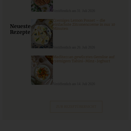
Veröffentlich am 31. Juli 2026
Cremiges Lemon Posset – die
einfachste Zitronencreme in nur 10
Neueste
Minuten
Rezepte
Veröffentlich am 26. Juli 2026
Mediterran gewürztes Gemüse auf
cremigem Tahini-Minz-Joghurt
Sommerliches Blaubeer-Schmand-Törtchen
Veröffentlich am 14. Juli 2026
ZUM BEITRAG
ZUR REZEPTÜBERSICHT
Einfache Sauerteigbrötchen mit Leinsamen - knusprig,