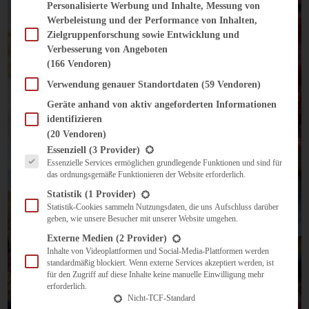
Personalisierte Werbung und Inhalte, Messung von
Werbeleistung und der Performance von Inhalten,
Zielgruppenforschung sowie Entwicklung und
Verbesserung von Angeboten
(166 Vendoren)
Verwendung genauer Standortdaten
(59 Vendoren)
Geräte anhand von aktiv angeforderten Informationen
identifizieren
(20 Vendoren)
Es folgt eine Liste der Service-Gruppen, für die eine Einwilligung erteilt werden kann.
Essenziell
(3 Provider)
Essenzielle Services ermöglichen grundlegende Funktionen und sind für
das ordnungsgemäße Funktionieren der Website erforderlich.
Statistik
(1 Provider)
Statistik-Cookies sammeln Nutzungsdaten, die uns Aufschluss darüber
geben, wie unsere Besucher mit unserer Website umgehen.
Externe Medien
(2 Provider)
Inhalte von Videoplattformen und Social-Media-Plattformen werden
standardmäßig blockiert. Wenn externe Services akzeptiert werden, ist
für den Zugriff auf diese Inhalte keine manuelle Einwilligung mehr
erforderlich.
Nicht-TCF-Standard