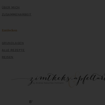
ZUM BEITRAG
ÜBER MICH
ZUSAMMENARBEIT
Klassische Spargelcremesuppe aus Spargel und
Spargelschalen ganz ohne Mehlschwitze
Entdecken
ZUM BEITRAG
GRUNDLAGEN
ALLE REZEPTE
REISEN