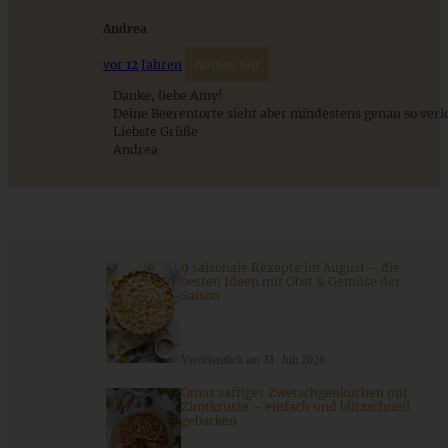
Andrea
vor 12 Jahren
Antworten
Danke, liebe Amy!
Deine Beerentorte sieht aber mindestens genau so verl
Liebste Grüße
Andrea
Weiße Schokoladentarte mit Erdbeeren
ZUM BEITRAG
9 saisonale Rezepte im August – die
besten Ideen mit Obst & Gemüse der
Saison
Schweizer Wurstsalat mit Käse - einfach, würzig und in 15
Minuten auf dem Tisch!
Veröffentlich am 31. Juli 2026
Omas saftiger Zwetschgenkuchen mit
Zimtkruste – einfach und blitzschnell
gebacken
ZUM BEITRAG