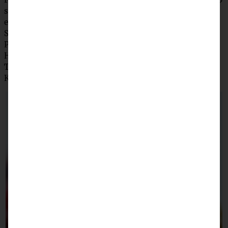
streichen. Das Erdbeerpüree in einem kleinen Topf
erwärmen, Zitronensaft und Zucker zufügen. Die
Speisestärke mit einem EL Wasser glatt rühren und zum
Püree geben. Das Ganze kurz aufkochen lassen und vom
Herd nehmen. Erst ein wenig abkühlen, dann über der
Tarte verteilen. Tarte nochmals für 1 Stunde in den
Kühlschrank stellen.