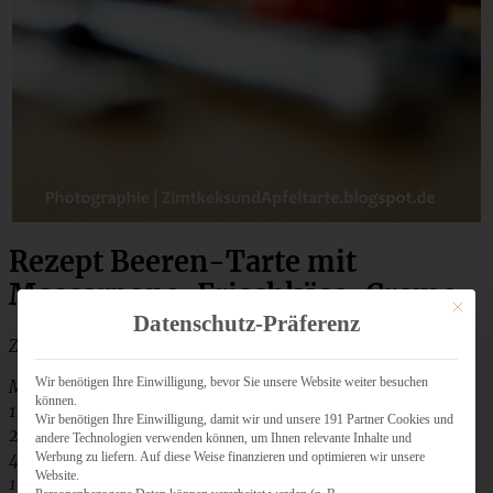
Rezept Beeren-Tarte mit
Mascarpone-Frischkäse-Creme
Mit dies
Datenschutz-Präferenz
Zutaten für eine Tarte-Form von 24 cm:
Wir benötigen Ihre Einwilligung, bevor Sie unsere Website weiter besuchen
Mürbteig:
können.
125 g Butter
Wir benötigen Ihre Einwilligung, damit wir und unsere 191 Partner Cookies und
250 g Mehl
andere Technologien verwenden können, um Ihnen relevante Inhalte und
40 g Puderzucker
Werbung zu liefern. Auf diese Weise finanzieren und optimieren wir unsere
Website.
1 Ei