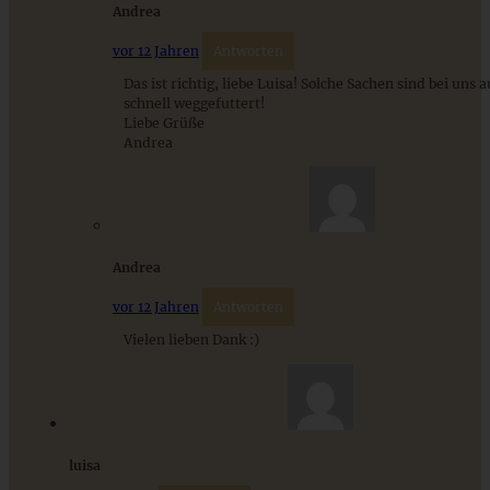
Andrea
ZUM BEITRAG
vor 12 Jahren
Antworten
Das ist richtig, liebe Luisa! Solche Sachen sind bei uns
schnell weggefuttert!
Liebe Grüße
Andrea
Stracciatella-Quarkcreme mit Kirschgrütze - einfaches
Dessert im Glas
ZUM BEITRAG
Andrea
vor 12 Jahren
Antworten
Vielen lieben Dank :)
luisa