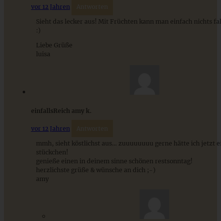
vor 12 Jahren
Antworten
Sieht das lecker aus! Mit Früchten kann man einfach nichts f
Pistazien-Friands mit Brombeeren
:)
Liebe Grüße
luisa
ZUM BEITRAG
einfallsReich amy k.
Mediterran gewürztes Gemüse auf cremigem Tahini-
Minz-Joghurt
vor 12 Jahren
Antworten
mmh, sieht köstlichst aus… zuuuuuuuu gerne hätte ich jetzt e
stückchen!
ZUM BEITRAG
genieße einen in deinem sinne schönen restsonntag!
herzlichste grüße & wünsche an dich ;-)
amy