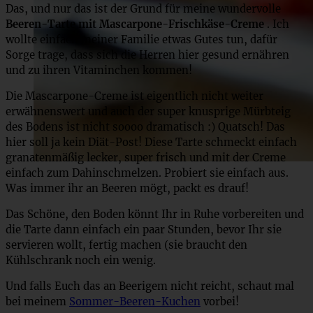
Das, und nur das ist der Grund für meine wundervolle
Beeren-Tarte mit Mascarpone-Frischkäse-Creme
. Ich
wollte einfach meiner Familie etwas Gutes tun, dafür
Sorge trage, dass sich die Herren hier gesund ernähren
und zu ihren Vitaminchen kommen!
Die Mascarpone-Creme ist eigentlich nicht weiter
erwähnenswert und auch der super knusprige Mürbteig
des Bodens ist nicht soooo dramatisch :) Quatsch! Das
hier soll ja kein Diät-Post! Diese Tarte schmeckt einfach
granatenmäßig lecker, super frisch und mit der Creme
einfach zum Dahinschmelzen. Probiert sie einfach aus.
Was immer ihr an Beeren mögt, packt es drauf!
Das Schöne, den Boden könnt Ihr in Ruhe vorbereiten und
die Tarte dann einfach ein paar Stunden, bevor Ihr sie
servieren wollt, fertig machen (sie braucht den
Kühlschrank noch ein wenig.
Und falls Euch das an Beerigem nicht reicht, schaut mal
bei meinem
Sommer-Beeren-Kuchen
vorbei!