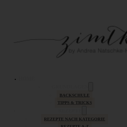
HOME
GRUNDLAGEN
BACKSCHULE
TIPPS & TRICKS
REZEPTE
REZEPTE NACH KATEGORIE
REZEPTE A-Z