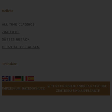
Gebackene Blaubeeren auf Kokos-Joghurt
Beliebt
ALL TIME CLASSICS
ZUM BEITRAG
ZIMTLIEBE
SÜSSES GEBÄCK
HERZHAFTES BACKEN
Translate
@ TEXT UND BILD: ANDREA NATSCHKE |
IMPRESSUM
DATENSCHUTZ
ZIMTKEKS UND APFELTARTE