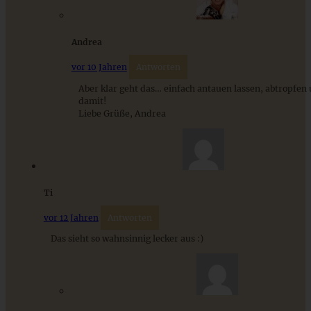
Cremiges Lemon Posset - die einfachste Zitronencreme in
nur 10 Minuten
Andrea
vor 10 Jahren
Antworten
ZUM BEITRAG
Aber klar geht das… einfach antauen lassen, abtropfen
damit!
Liebe Grüße, Andrea
Ti
vor 12 Jahren
Antworten
Das sieht so wahnsinnig lecker aus :)
Saftiger und fruchtiger Beeren-Nusskuchen