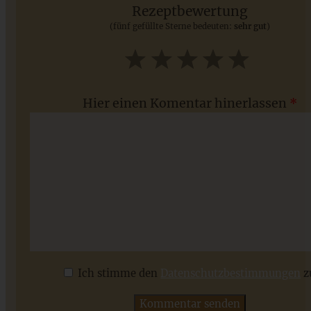
Rezeptbewertung
(fünf gefüllte Sterne bedeuten:
sehr gut
)
ZUM BEITRAG
1
2
3
4
5
Star
Stars
Stars
Stars
Stars
Hier einen Komentar hinerlassen
*
Einfach und schnell zum Brunch: Shakshuka mit Feta
Ich stimme den
Datenschutzbestimmungen
z
ZUM BEITRAG