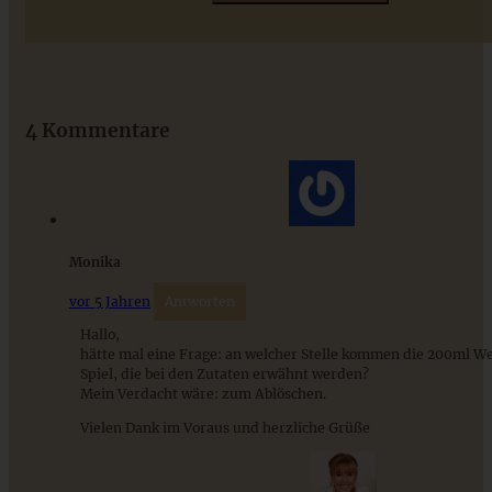
Das beste Rezept für Omas lockeren und buttrigen
Streuselkuchen - ganz einfach
4 Kommentare
ZUM BEITRAG
Monika
vor 5 Jahren
Antworten
Hallo,
hätte mal eine Frage: an welcher Stelle kommen die 200ml W
Spiel, die bei den Zutaten erwähnt werden?
Mein Verdacht wäre: zum Ablöschen.
Vielen Dank im Voraus und herzliche Grüße
Schnelle Schupfnudelpfanne mit Hühnchen und Gemüse