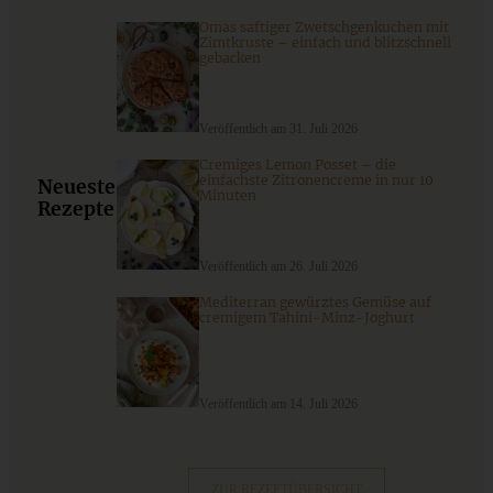
Omas saftiger Zwetschgenkuchen mit
Zimtkruste – einfach und blitzschnell
gebacken
Veröffentlich am 31. Juli 2026
Cremiges Lemon Posset – die
einfachste Zitronencreme in nur 10
Neueste
Minuten
Rezepte
Hausgemachte vegetarische Ravioli mit Pilz-Ricotta-
Petersilien-Füllung
Veröffentlich am 26. Juli 2026
Mediterran gewürztes Gemüse auf
ZUM BEITRAG
cremigem Tahini-Minz-Joghurt
Veröffentlich am 14. Juli 2026
Cremiges Lemon Posset - die einfachste Zitronencreme in
nur 10 Minuten
ZUR REZEPTÜBERSICHT