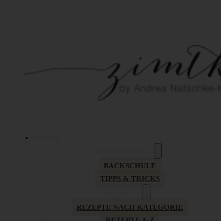
HOME
GRUNDLAGEN
BACKSCHULE
TIPPS & TRICKS
REZEPTE
REZEPTE NACH KATEGORIE
REZEPTE A-Z