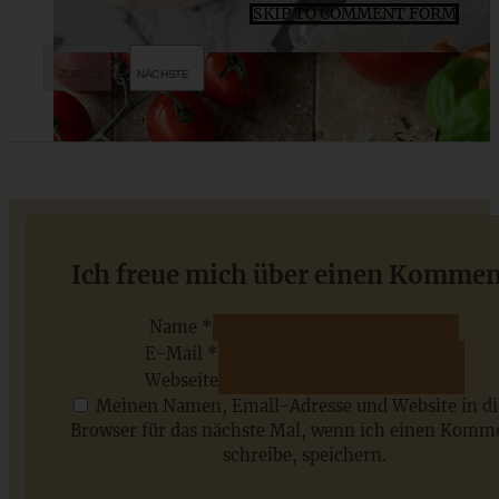
SKIP TO COMMENT FORM
Veganes Bärlauch-Süppchen mit Erbsen
Ich freue mich über einen Kommen
Name *
E-Mail *
ZUM BEITRAG
Webseite
Meinen Namen, Email-Adresse und Website in d
Browser für das nächste Mal, wenn ich einen Komm
schreibe, speichern.
Saisonale Rezepte im Juli - meine 7 sommerlichen
Lieblinge, die Ihr jetzt unbedingt ausprobieren solltet