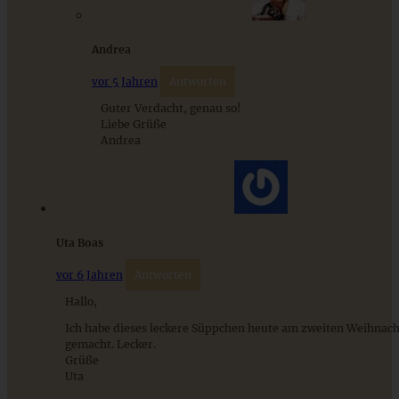
Andrea
ZUM BEITRAG
vor 5 Jahren
Antworten
Guter Verdacht, genau so!
Liebe Grüße
Andrea
9 saisonale Rezepte im August – die besten Ideen mit Obst
& Gemüse der Saison
ZUM BEITRAG
Uta Boas
vor 6 Jahren
Antworten
Hallo,
Ich habe dieses leckere Süppchen heute am zweiten Weihnach
gemacht. Lecker.
Grüße
Uta