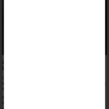
Zubereitung Maronensuppe mit
karamellisierten Nüssen und Speck
Den Sellerie und die Petersilienwurzeln schälen, waschen
und grob würfeln. Die Zwiebel und den Knoblauch schälen
und fein würfeln.
Butter in einem großen Topf erhitzen, darin Zwiebel und
Knoblauch andünsten. Sellerie und Petersilienwurzeln
unter Rühren ein paar Minuten mitdünsten. Sie sollen