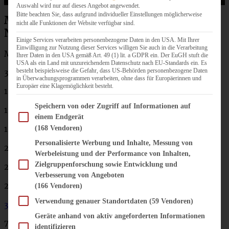
Auswahl wird nur auf dieses Angebot angewendet.
Bitte beachten Sie, dass aufgrund individueller Einstellungen möglicherweise
Maronensuppe mit karamellisierten
nicht alle Funktionen der Website verfügbar sind.
Nüssen und Speck
Einige Services verarbeiten personenbezogene Daten in den USA. Mit Ihrer
Einwilligung zur Nutzung dieser Services willigen Sie auch in die Verarbeitung
Menge für 4 Personen:
Ihrer Daten in den USA gemäß Art. 49 (1) lit. a GDPR ein. Der EuGH stuft die
USA als ein Land mit unzureichendem Datenschutz nach EU-Standards ein. Es
besteht beispielsweise die Gefahr, dass US-Behörden personenbezogene Daten
300
g
Knollensellerie
in Überwachungsprogrammen verarbeiten, ohne dass für Europäerinnen und
Europäer eine Klagemöglichkeit besteht.
150 g
Petersilienwurzeln
Im Folgenden finden Sie eine Liste der Zwecke des IAB Transparency and Consent Fram
Speichern von oder Zugriff auf Informationen auf
1 Zwiebel
einem Endgerät
1 Knoblauchzehe
(168 Vendoren)
Personalisierte Werbung und Inhalte, Messung von
2 EL Butter
Werbeleistung und der Performance von Inhalten,
Zielgruppenforschung sowie Entwicklung und
200
ml
trockener Weißwein
Verbesserung von Angeboten
2
EL körnige Gemüsebrühe
(166 Vendoren)
Verwendung genauer Standortdaten
(59 Vendoren)
300
g
gegarte Maronen
Geräte anhand von aktiv angeforderten Informationen
75
g
Walnusskerne
identifizieren