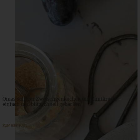
Fruchtige Gazpacho mit Erdbeeren
ZUM BEITRAG
Omas saftiger Zwetschgenkuchen mit Zimtkruste -
einfach und blitzschnell gebacken
ZUM BEITRAG