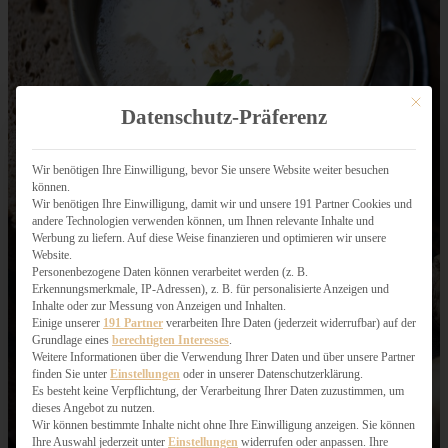
Mit dies
Datenschutz-Präferenz
Wir benötigen Ihre Einwilligung, bevor Sie unsere Website weiter besuchen
können.
Wir benötigen Ihre Einwilligung, damit wir und unsere 191 Partner Cookies und
andere Technologien verwenden können, um Ihnen relevante Inhalte und
Werbung zu liefern. Auf diese Weise finanzieren und optimieren wir unsere
Website.
Personenbezogene Daten können verarbeitet werden (z. B.
Erkennungsmerkmale, IP-Adressen), z. B. für personalisierte Anzeigen und
Inhalte oder zur Messung von Anzeigen und Inhalten.
Einige unserer
191 Partner
verarbeiten Ihre Daten (jederzeit widerrufbar) auf der
Grundlage eines
berechtigten Interesses
.
Weitere Informationen über die Verwendung Ihrer Daten und über unsere Partner
finden Sie unter
Einstellungen
oder in unserer Datenschutzerklärung.
Es besteht keine Verpflichtung, der Verarbeitung Ihrer Daten zuzustimmen, um
dieses Angebot zu nutzen.
Wir können bestimmte Inhalte nicht ohne Ihre Einwilligung anzeigen. Sie können
Ihre Auswahl jederzeit unter
Einstellungen
widerrufen oder anpassen. Ihre