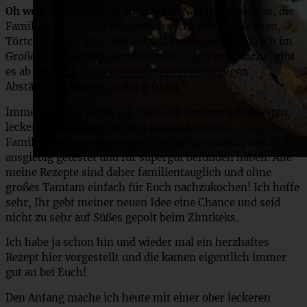
Oh weh, jetzt kocht sie auch noch!
Na klar tut sie das, die
Familie kann sich ja schließlich nicht nur von Kuchen,
Törtchen, Cupcakes und Keksen ernähren! Und da ich im
Großen und Ganzen gar nicht mal so schlecht koche, gibt
es ab sofort in mehr oder weniger regelmäßigen
Abständen
“Mom’s cooking friday”.
Immer freitags werde ich Euch mit meinen beliebtesten,
leckersten, einfachsten und gelingsicheren
Familienrezepten versorgen, die meine vier Männer hier
ausgiebig getestet und für supergut befunden haben. Alle
meine Rezepte sind daher familientauglich und ohne
großes Tamtam einfach für Euch nachzukochen! Ich hoffe
sehr, Ihr gebt meiner neuen Idee eine Chance und seid
nicht zu sehr auf Süßes gepolt beim Zimtkeks.
Ich habe ja schon hin und wieder mal ein herzhaftes
Rezept hier vorgestellt und die kamen eigentlich immer
gut an bei Euch!
Den Anfang mache ich heute mit einer ober leckeren