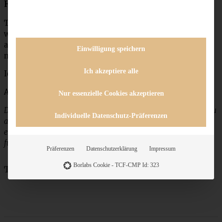
Habt Ihr etwas am Rezept verändert?
Tipps und Anregungen von Euch sind hier immer
willkommen! Hinterlasst gerne einen Kommentar, damit
alle anderen Leser sehen können, welche Ideen Euch zu
Einwilligung speichern
meinem Rezept gekommen sind.
Ich akzeptiere alle
Ich wünsch’ Euch was!
Andrea
Nur essenzielle Cookies akzeptieren
Dieser Beitrag enthält möglicherweise Affiliate-Links. Falls Du
Individuelle Datenschutz-Präferenzen
auf den Link klickst und ein Produkt bei Amazon kaufst,
erhalte ich eine kleine Provision. Der Preis des Artikels bleibt
für Dich natürlich unverändert.
Präferenzen
Datenschutzerklärung
Impressum
Borlabs Cookie - TCF-CMP Id: 323
Teile das Rezept