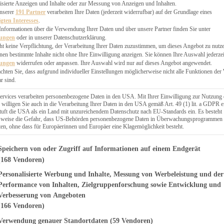
EN, CHUTNEYS
isierte Anzeigen und Inhalte oder zur Messung von Anzeigen und Inhalten.
BLINGSESSEN
unserer
191 Partner
verarbeiten Ihre Daten (jederzeit widerrufbar) auf der Grundlage eines
igten Interesses
.
SCHENKE
Informationen über die Verwendung Ihrer Daten und über unsere Partner finden Sie unter
PTE
lungen
oder in unserer Datenschutzerklärung.
 PIES
ht keine Verpflichtung, der Verarbeitung Ihrer Daten zuzustimmen, um dieses Angebot zu nutz
en bestimmte Inhalte nicht ohne Ihre Einwilligung anzeigen. Sie können Ihre Auswahl jederzei
lungen
widerrufen oder anpassen. Ihre Auswahl wird nur auf dieses Angebot angewendet.
achten Sie, dass aufgrund individueller Einstellungen möglicherweise nicht alle Funktionen der
r sind.
ERWEGS
ervices verarbeiten personenbezogene Daten in den USA. Mit Ihrer Einwilligung zur Nutzung 
 willigen Sie auch in die Verarbeitung Ihrer Daten in den USA gemäß Art. 49 (1) lit. a GDPR e
uft die USA als ein Land mit unzureichendem Datenschutz nach EU-Standards ein. Es besteht
Suche
lsweise die Gefahr, dass US-Behörden personenbezogene Daten in Überwachungsprogrammen
ten, ohne dass für Europäerinnen und Europäer eine Klagemöglichkeit besteht.
genden finden Sie eine Liste der Zwecke des IAB Transparency and Consent Fr
Speichern von oder Zugriff auf Informationen auf einem Endgerät
(168 Vendoren)
Personalisierte Werbung und Inhalte, Messung von Werbeleistung und der
N
SOMMER
kuchen mit
Performance von Inhalten, Zielgruppenforschung sowie Entwicklung und
Verbesserung von Angeboten
osting
(166 Vendoren)
Verwendung genauer Standortdaten
(59 Vendoren)