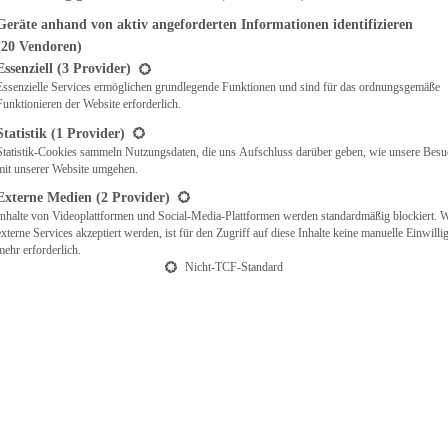
Geräte anhand von aktiv angeforderten Informationen identifizieren
(20 Vendoren)
t eine Liste der Service-Gruppen, für die eine Einwilligung erteilt werden ka
Essenziell
(3 Provider)
Essenzielle Services ermöglichen grundlegende Funktionen und sind für das ordnungsgemäße
Funktionieren der Website erforderlich.
Statistik
(1 Provider)
Statistik-Cookies sammeln Nutzungsdaten, die uns Aufschluss darüber geben, wie unsere Besu
mit unserer Website umgehen.
Externe Medien
(2 Provider)
Inhalte von Videoplattformen und Social-Media-Plattformen werden standardmäßig blockiert. 
externe Services akzeptiert werden, ist für den Zugriff auf diese Inhalte keine manuelle Einwill
mehr erforderlich.
Nicht-TCF-Standard