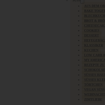
SÜSS
AUS DEM O
BAKE TOGE
BLECHKUC
BROT & BR
CHEESECAK
COOKIES
DESSERT
HEFEGEBÄC
KLASSIKER
KUCHEN
LOW CARB 
MY AMERIC
REZEPTE ZU
SCHOKOLAD
SÜSSES HAU
SÜSSES KLE
TÖRTCHEN
VEGAN SÜSS
WEIHNACHT
ZIMTLIEBE