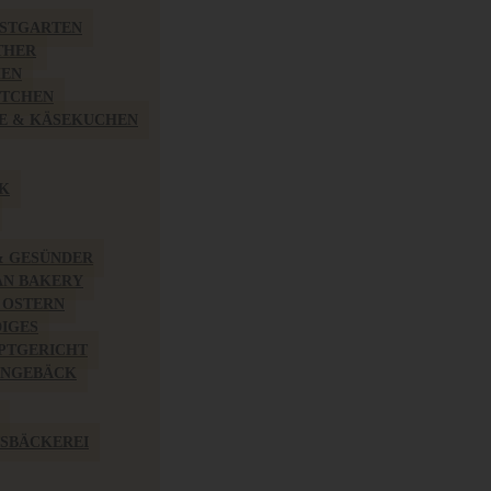
BSTGARTEN
THER
HEN
ÖTCHEN
E & KÄSEKUCHEN
K
& GESÜNDER
AN BAKERY
 OSTERN
IGES
PTGERICHT
INGEBÄCK
SBÄCKEREI