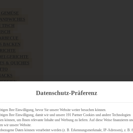
& GEMÜSE
SANDWICHES
M TISCH
FISCH
BARBECUE
S BACKEN
RICHTE
DELGERICHTE
TES & QUICHES
OTTO
NACKS
PEREIEN
ZHAFT
Datenschutz-Präferenz
CHES
tigen Ihre Einwilligung, bevor Sie unsere Website weiter besuchen können.
tigen Ihre Einwilligung, damit wir und unsere 191 Partner Cookies und andere Technologien
n können, um Ihnen relevante Inhalte und Werbung zu liefern. Auf diese Weise finanzieren u
RICH
en wir unsere Website.
FRÜHSTÜCK
nbezogene Daten können verarbeitet werden (z. B. Erkennungsmerkmale, IP-Adressen), z. B. f