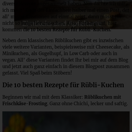
diverse Rezepte angesammelt haben. Nun dachte ich mir,
ich mach’ Euch der Einfachheit halber mal einen Post, der
all’ meine Kreationen auf einmal zeigt, dann müsst Ihr
nicht so lange herumsuchen. Also, Vorhang auf, hier
kommen d
ie 10 besten Rezepte für Rübli-Kuchen.
Neben dem klassischen Rüblikuchen gibt es inzwischen
viele weitere Varianten, beispielsweise mit Cheesecake, als
Minikuchen, als Gugelhupf, in Low Carb oder auch in
vegan. All’ diese Varianten findet Ihr bei mir auf dem Blog
und jetzt auch ganz einfach in diesem Blogpost zusammen
gefasst. Viel Spaß beim Stöbern!
Die 10 besten Rezepte für Rübli-Kuchen
Beginnen wir mal mit dem Klassiker:
Rüblikuchen mit
Frischkäse-Frosting
. Ganz ohne Chichi, lecker und saftig.