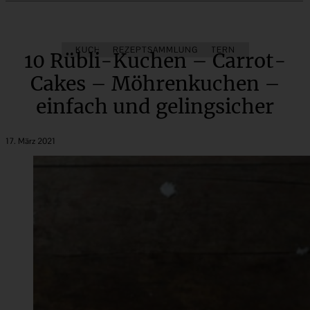
KUCHEN
REZEPTSAMMLUNG
REZEPTE ZU OSTERN
10 Rübli-Kuchen – Carrot-
Cakes – Möhrenkuchen –
einfach und gelingsicher
17. März 2021