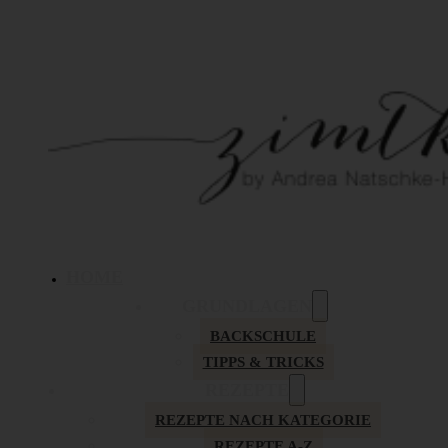
HOME
GRUNDLAGEN
BACKSCHULE
TIPPS & TRICKS
REZEPTE
REZEPTE NACH KATEGORIE
REZEPTE A-Z