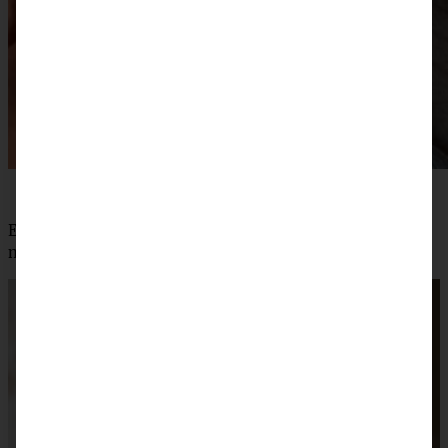
Zum Rezept geht es
hier
entlang!
Ein richtig tolles Törtchen mit Möhren habe ich auch:
meine
Rübli-Torte mit Eierlikör-Sahne!