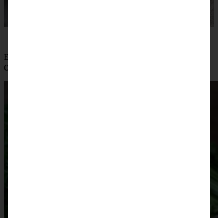
Das Rezept findet Ihr
hier
Ein heißer Favorit von Euch und auch von mir ist der
Carrot Cake Cheesecake
… sowas von lecker!