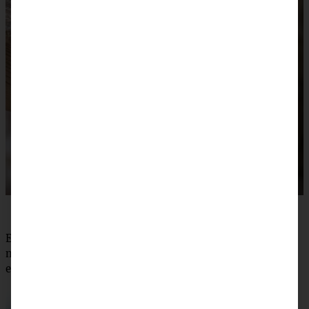
Hier
findet Ihr das Tortenrezept.
Eines meiner allerliebsten Rezepte zum Snacken sind
meine
Carrot Cake Energy Balls in vegan
… die habe ich
eigentlich immer im Kühlschrank: