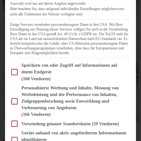
Auswahl wird nur auf dieses Angebot angewendet.
Bitte beachten Sie, dass aufgrund individueller Einstellungen möglicherweise
nicht alle Funktionen der Website verfügbar sind.
Einige Services verarbeiten personenbezogene Daten in den USA. Mit Ihrer
Einwilligung zur Nutzung dieser Services willigen Sie auch in die Verarbeitung
Ihrer Daten in den USA gemäß Art. 49 (1) lit. a GDPR ein. Der EuGH stuft die
USA als ein Land mit unzureichendem Datenschutz nach EU-Standards ein. Es
besteht beispielsweise die Gefahr, dass US-Behörden personenbezogene Daten
in Überwachungsprogrammen verarbeiten, ohne dass für Europäerinnen und
Europäer eine Klagemöglichkeit besteht.
Im Folgenden finden Sie eine Liste der Zwecke des IAB Transparency and Consent Fram
Speichern von oder Zugriff auf Informationen auf
einem Endgerät
(168 Vendoren)
Personalisierte Werbung und Inhalte, Messung von
Werbeleistung und der Performance von Inhalten,
Zielgruppenforschung sowie Entwicklung und
Verbesserung von Angeboten
(166 Vendoren)
Verwendung genauer Standortdaten
(59 Vendoren)
Das Rezept findet Ihr
hier.
Geräte anhand von aktiv angeforderten Informationen
identifizieren