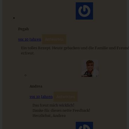
ZUM BEITRAG
Pegah
Mediterran gewürztes Gemüse auf cremigem Tahini-
vor 10 Jahren
Antworten
Minz-Joghurt
Ein tolles Rezept. Heute gebacken und die Familie und Freun
erfreut.
ZUM BEITRAG
Andrea
vor 10 Jahren
Antworten
Das freut mich wirklich!
Danke für dieses nette Feedback!
Herzlichst, Andrea