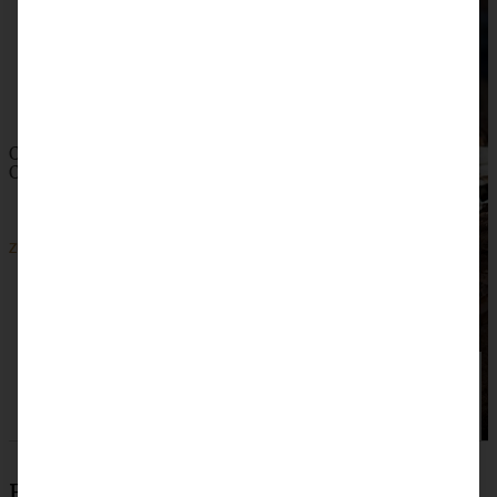
Cremiger Schokoladen-Cheesecake – Chocolate
Cheesecake
ZUM BEITRAG
Beliebteste Rezepte