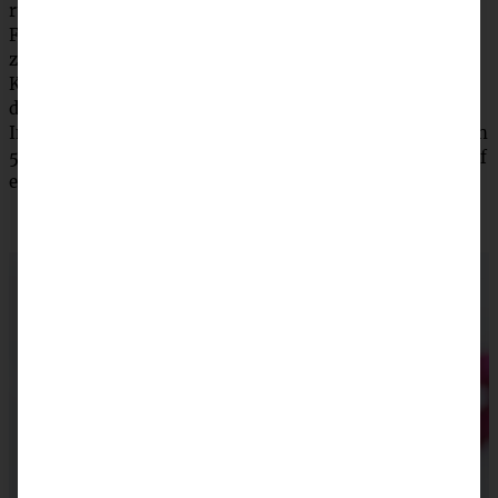
rühren. 3 Eier nach und nach unterrühren. Erst den
Frischkäse portionsweise einrühren, Vanille-Extrakt
zugeben, zuletzt die Speisestärke untermischen.
Käsemasse sehr vorsichtig auf dem Brownie-Teig geben,
dann die Himbeeren darauf verteilen.
Im heißen Ofen für ca. 60 – 70 Minuten backen. Evtl. nach
50 Minuten mit Alufolie abdecken. Herausnehmen und auf
einem Kuchengitter auskühlen lassen.