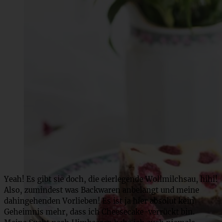
Yeah! Es gibt sie doch, die eierlegende Wollmilchsau, hihi!
Also, zumindest was Backwaren anbelangt und meine
dahingehenden Vorlieben! Es ist ja hier absolut kein
Geheimnis mehr, dass ich Cheesecake-verrückt bin.