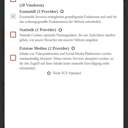
(20 Vendoren)
Es folgt eine Liste der Service-Gruppen, für die eine Einwilligung erteilt werden kann.
Essenziell
(3 Provider)
Essenzielle Services ermöglichen grundlegende Funktionen und sind für
das ordnungsgemäße Funktionieren der Website erforderlich.
Statistik
(1 Provider)
Statistik-Cookies sammeln Nutzungsdaten, die uns Aufschluss darüber
geben, wie unsere Besucher mit unserer Website umgehen.
Externe Medien
(2 Provider)
Inhalte von Videoplattformen und Social-Media-Plattformen werden
standardmäßig blockiert. Wenn externe Services akzeptiert werden, ist
für den Zugriff auf diese Inhalte keine manuelle Einwilligung mehr
erforderlich.
Nicht-TCF-Standard