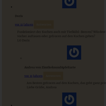
Classic New York Cheesecake mit Himbeer-Sauce
Doris
vor 11 Jahren
Antworten
Funktioniert der Kuchen auch mit Tiefkühl-Beeren? Würdest 
ZUM BEITRAG
vorher auftauen oder gefroren auf den Kuchen geben?
LG Doris
Schweizer Wurstsalat mit Käse - einfach, würzig und in 15
Minuten auf dem Tisch!
Andrea von ZimtkeksundApfeltarte
ZUM BEITRAG
vor 11 Jahren
Antworten
Am Besten gefroren auf den Kuchen, das geht ganz pri
Liebe Grüße, Andrea