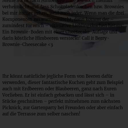
Meine Sucht nach Himbeeren habe ich auch niemals
verheimlicht und dass Schokoladenkuchen bzw. Brownies
bei mir immer gehen, weiß auch jeder. Wenn man die drei
Komponenten zusammenmischt, dann kommt der –
zumindest für mich – ultimative Lieblingskuchen heraus:
Ein Brownie-Boden mit einer Cheesecake-Auflage und
darin köstliche Himbeeren versteckt! Call it Berry-
Brownie-Cheesecake <3
Ihr könnt natürliche jegliche Form von Beeren dafür
verwenden, dieser fantastische Kuchen geht zum Beispiel
auch mit Erdbeeren oder Blaubeeren, ganz nach Euren
Vorlieben. Er ist einfach gebacken und lässt sich – in
Stücke geschnitten – perfekt mitnehmen zum nächsten
Picknick, zur Gartenparty bei Freunden oder aber einfach
auf die Terrasse zum selber naschen!