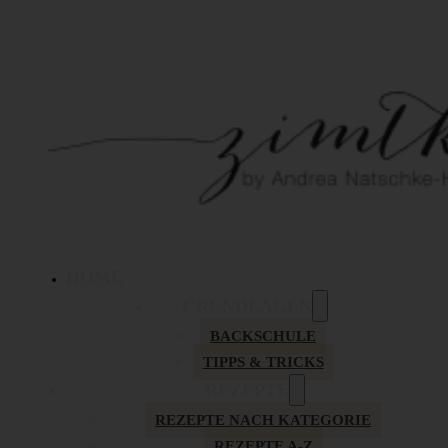
HOME
GRUNDLAGEN
BACKSCHULE
TIPPS & TRICKS
REZEPTE
REZEPTE NACH KATEGORIE
REZEPTE A-Z