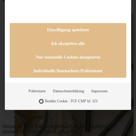
Einwilligung speichern
Ich akzeptiere alle
Nur essenzielle Cookies akzeptieren
Individuelle Datenschutz-Präferenzen
Schoko-Himbeer-Knuspertarte
Präferenzen
Datenschutzerklärung
Impressum
ZUM BEITRAG
Borlabs Cookie - TCF-CMP Id: 323
Omas saftiger Zwetschgenkuchen mit Zimtkruste -
einfach und blitzschnell gebacken