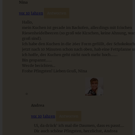
Nina
Stracciatella-Quarkcreme mit Kirschgrütze - einfaches
vor 10 Jahren
Antworten
Dessert im Glas
Hallo,
mein Kuchen ist gerade im Backofen, allerdings mit frischen
Riesenheidelbeeren (so groß wie Kirschen, keine Ahnung, wa
ZUM BEITRAG
groß sind).
Ich habe den Kuchen in die 26er Form gefüllt, der Schokoku
jetzt nach 10 Minuten schon nach oben, hab eine Fettpfanne un
ich hoffe, der Kuchen geht nicht noch mehr hoch…….
Bin gespannt……
Werde berichten…
Frohe Pfingsten! Lieben Gruß, NIna
Andrea
vor 10 Jahren
Antworten
Fruchtiger Rhabarber-Himbeer-Marzipan-Kuchen
Ui, da drück’ ich mal die Daumen, dass es passt….
Dir auch schöne Pfingsten, herzlichst, Andrea