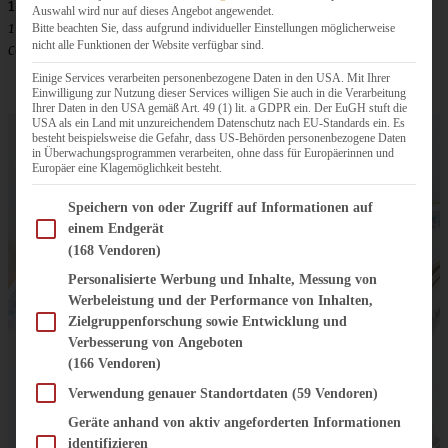
1 TL Vanille-Extrakt
Auswahl wird nur auf dieses Angebot angewendet.
1 EL Speisestärke
Bitte beachten Sie, dass aufgrund individueller Einstellungen möglicherweise
nicht alle Funktionen der Website verfügbar sind.
ca. 250 g Himbeeren oder Blaubeeren etc.
Einige Services verarbeiten personenbezogene Daten in den USA. Mit Ihrer
Einwilligung zur Nutzung dieser Services willigen Sie auch in die Verarbeitung
Ihrer Daten in den USA gemäß Art. 49 (1) lit. a GDPR ein. Der EuGH stuft die
USA als ein Land mit unzureichendem Datenschutz nach EU-Standards ein. Es
besteht beispielsweise die Gefahr, dass US-Behörden personenbezogene Daten
in Überwachungsprogrammen verarbeiten, ohne dass für Europäerinnen und
Europäer eine Klagemöglichkeit besteht.
Im Folgenden finden Sie eine Liste der Zwecke des IAB Transparency and Consent Fram
Speichern von oder Zugriff auf Informationen auf
einem Endgerät
(168 Vendoren)
Personalisierte Werbung und Inhalte, Messung von
Werbeleistung und der Performance von Inhalten,
Zielgruppenforschung sowie Entwicklung und
Verbesserung von Angeboten
(166 Vendoren)
Verwendung genauer Standortdaten
(59 Vendoren)
Geräte anhand von aktiv angeforderten Informationen
identifizieren