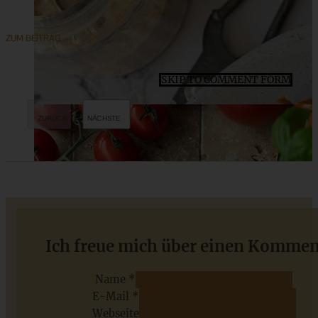
ZUM BEITRAG
SKIP TO COMMENT FORM
Death by Chocolate Cheesecake Schnitten
Ich freue mich über einen Kommen
Name *
E-Mail *
ZUM BEITRAG
Webseite