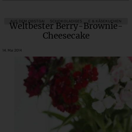
AUS DEM OBSTGARTEN
SCHOKOLADIGES
CHEESECAKE & KÄSEKUCHEN
Weltbester Berry-Brownie-
Cheesecake
14. Mai 2014