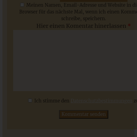
Meinen Namen, Email-Adresse und Website in d
Browser für das nächste Mal, wenn ich einen Komm
schreibe, speichern.
Saisonale Rezepte im Juli - meine 7 sommerlichen
Hier einen Komentar hinerlassen
*
Lieblinge, die Ihr jetzt unbedingt ausprobieren solltet
ZUM BEITRAG
Ich stimme den
Datenschutzbestimmungen
z
Blaubeer-Cheesecake mit Streuseln