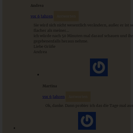
Andrea
vor 6 Jahren
Antworten
Sie wird sich nicht wesentlich verändern, außer er ist s
flacher als meiner…
ich würde nach 50 Minuten mal darauf schauen und ih
gegebenenfalls heraus nehme.
Liebe Grüße
Andrea
Kürbis-Cheesecake mit Salzkaramell – salted caramel
pumpkin cheesecake
ZUM BEITRAG
Martina
vor 6 Jahren
Antworten
Ok, danke. Dann probier ich das die Tage mal aus
Cremiges Lemon Posset - die einfachste Zitronencreme in
nur 10 Minuten