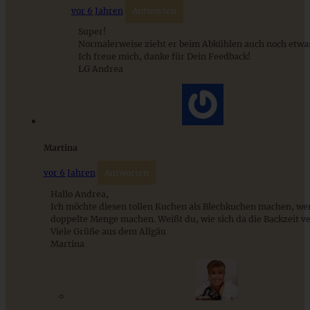
vor 6 Jahren
Antworten
Super!
Normalerweise zieht er beim Abkühlen auch noch etwa
Ich freue mich, danke für Dein Feedback!
Schokoladen-Zwetschgenkuchen mit Walnüssen
LG Andrea
ZUM BEITRAG
Martina
vor 6 Jahren
Antworten
9 saisonale Rezepte im August – die besten Ideen mit Obst
Hallo Andrea,
& Gemüse der Saison
Ich möchte diesen tollen Kuchen als Blechkuchen machen, wer
doppelte Menge machen. Weißt du, wie sich da die Backzeit v
Viele Grüße aus dem Allgäu
Martina
ZUM BEITRAG