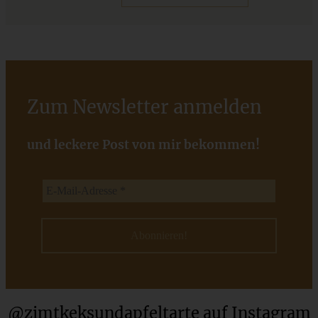
Cremiges Lemon Posset - die einfachste Zitronencreme in
nur 10 Minuten
ZUM BEITRAG
Zum Newsletter anmelden
und leckere Post von mir bekommen!
Blitz-Lasagne – ganz einfach aus der Pfanne
@zimtkeksundapfeltarte auf Instagram