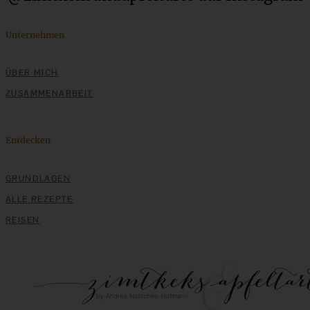
ZUM BEITRAG
Unternehmen
Mediterran gewürztes Gemüse auf cremigem Tahini-
ÜBER MICH
Minz-Joghurt
ZUSAMMENARBEIT
ZUM BEITRAG
Entdecken
GRUNDLAGEN
ALLE REZEPTE
REISEN