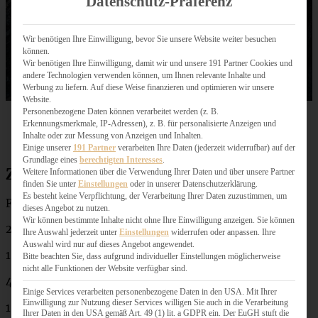
Datenschutz-Präferenz
Wir benötigen Ihre Einwilligung, bevor Sie unsere Website weiter besuchen
können.
Wir benötigen Ihre Einwilligung, damit wir und unsere 191 Partner Cookies und
andere Technologien verwenden können, um Ihnen relevante Inhalte und
Werbung zu liefern. Auf diese Weise finanzieren und optimieren wir unsere
Website.
Personenbezogene Daten können verarbeitet werden (z. B.
Erkennungsmerkmale, IP-Adressen), z. B. für personalisierte Anzeigen und
Inhalte oder zur Messung von Anzeigen und Inhalten.
Einige unserer
191 Partner
verarbeiten Ihre Daten (jederzeit widerrufbar) auf der
Grundlage eines
berechtigten Interesses
.
Zutaten für Cranberry Chutney
Weitere Informationen über die Verwendung Ihrer Daten und über unsere Partner
finden Sie unter
Einstellungen
oder in unserer Datenschutzerklärung.
Es besteht keine Verpflichtung, der Verarbeitung Ihrer Daten zuzustimmen, um
Für ein Glas Chutney (ca. 400 ml)
dieses Angebot zu nutzen.
Wir können bestimmte Inhalte nicht ohne Ihre Einwilligung anzeigen. Sie können
2 EL Butter
Ihre Auswahl jederzeit unter
Einstellungen
widerrufen oder anpassen. Ihre
Auswahl wird nur auf dieses Angebot angewendet.
1 rote Zwiebel
Bitte beachten Sie, dass aufgrund individueller Einstellungen möglicherweise
nicht alle Funktionen der Website verfügbar sind.
400 g Cranberrys
Einige Services verarbeiten personenbezogene Daten in den USA. Mit Ihrer
Einwilligung zur Nutzung dieser Services willigen Sie auch in die Verarbeitung
1 Apfel
Ihrer Daten in den USA gemäß Art. 49 (1) lit. a GDPR ein. Der EuGH stuft die