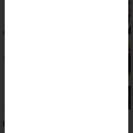
Kirsch-Balsamico-Chutney zum Käse-Sandwich
ZUM BEITRAG
Beliebteste Rezepte