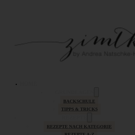
HOME
GRUNDLAGEN
BACKSCHULE
TIPPS & TRICKS
REZEPTE
REZEPTE NACH KATEGORIE
REZEPTE A-Z