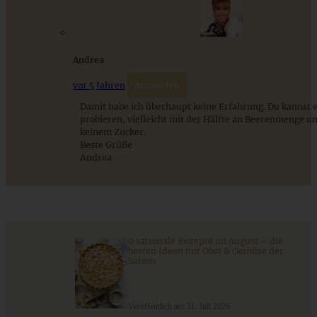
Andrea
vor 5 Jahren
Antworten
Damit habe ich überhaupt keine Erfahrung. Du kannst e
probieren, vielleicht mit der Hälfte an Beerenmenge un
Dresdner Handbrot – Weihnachtsmarkt zu Hause!
keinem Zucker.
Beste Grüße
Andrea
ZUM BEITRAG
9 saisonale Rezepte im August – die
Stracciatella-Quarkcreme mit Kirschgrütze - einfaches
besten Ideen mit Obst & Gemüse der
Dessert im Glas
Saison
ZUM BEITRAG
Veröffentlich am 31. Juli 2026