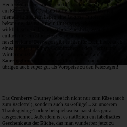
Heute gibt es hier wieder ein Geständnis von mir: Ich bin
ein Käse-Junkie! Deshalb hoffe und bete ich, dass ich
niemals in meinem Leben eine Laktose-Intoleranz
bekomme, das wäre mein Untergang. Ich liebe Käse
wirklich sehr und häufig schon glücklich, wenn ich
einfach nur ein Stückchen Käse und ein paar Trauben
naschen kann! Deswegen gibt es hier für Euch heute auch
eines meiner Lieblings-Schnittchen in den Herbst und
Wintermonaten: überbackener
Camembert auf
Sauerteigbrot mit Cranberry Chutney
– macht sich im
übrigen auch super gut als Vorspeise zu den Feiertagen!
Das Cranberry Chutney liebe ich nicht nur zum Käse (auch
zum Raclette!), sondern auch zu Geflügel… Zu unserem
Thanksgiving-Turkey beispielsweise passt das ganz
ausgezeichnet. Außerdem ist es natürlich ein
fabelhaftes
Geschenk aus der Küche,
das man wunderbar jetzt zu