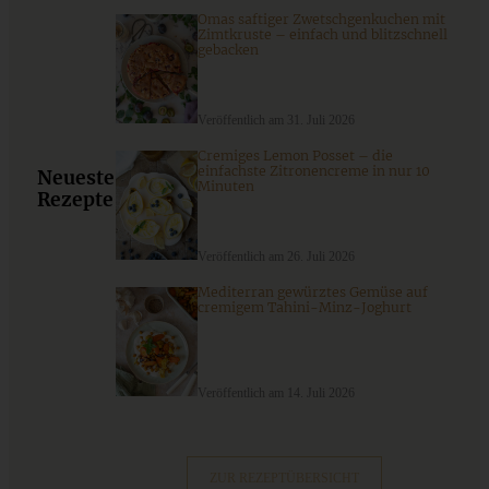
Omas saftiger Zwetschgenkuchen mit
Zimtkruste – einfach und blitzschnell
gebacken
Veröffentlich am 31. Juli 2026
Cremiges Lemon Posset – die
einfachste Zitronencreme in nur 10
Neueste
Minuten
Rezepte
Veröffentlich am 26. Juli 2026
Mediterran gewürztes Gemüse auf
Tannenbaum-Zupfbrot mit Kräutern und Käsefüllung
cremigem Tahini-Minz-Joghurt
ZUM BEITRAG
Veröffentlich am 14. Juli 2026
ZUR REZEPTÜBERSICHT