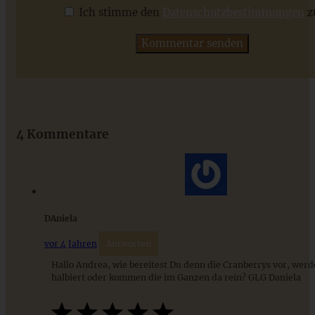
Ich stimme den
Datenschutzbestimmungen
z
ZUM BEITRAG
Das beste Rezept für Omas lockeren und buttrigen
Streuselkuchen - ganz einfach
4 Kommentare
ZUM BEITRAG
DAniela
vor 4 Jahren
Antworten
Hallo Andrea, wie bereitest Du denn die Cranberrys vor, werd
halbiert oder kommen die im Ganzen da rein? GLG Daniela