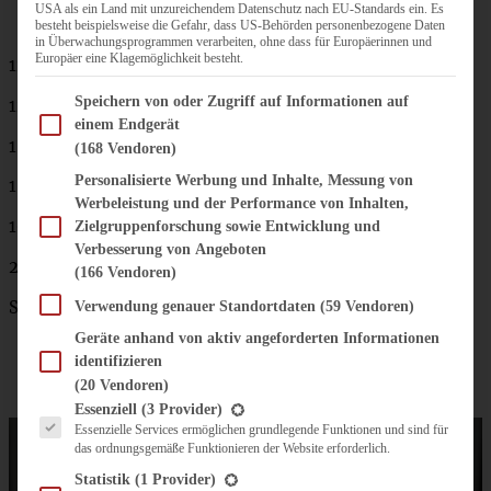
USA als ein Land mit unzureichendem Datenschutz nach EU-Standards ein. Es
besteht beispielsweise die Gefahr, dass US-Behörden personenbezogene Daten
in Überwachungsprogrammen verarbeiten, ohne dass für Europäerinnen und
Europäer eine Klagemöglichkeit besteht.
120 ml Portwein
Im Folgenden finden Sie eine Liste der Zwecke des IAB Transparency and Consent Fram
Speichern von oder Zugriff auf Informationen auf
120 ml Wasser
einem Endgerät
1 Sternanis
(168 Vendoren)
Personalisierte Werbung und Inhalte, Messung von
1 Zimtstange
Werbeleistung und der Performance von Inhalten,
100 g Zucker (oder mehr, nach Geschmack)
Zielgruppenforschung sowie Entwicklung und
Verbesserung von Angeboten
2 EL Rotweinessig
(166 Vendoren)
Salz
Verwendung genauer Standortdaten
(59 Vendoren)
Geräte anhand von aktiv angeforderten Informationen
identifizieren
(20 Vendoren)
Es folgt eine Liste der Service-Gruppen, für die eine Einwilligung erteilt werden kann.
Essenziell
(3 Provider)
Essenzielle Services ermöglichen grundlegende Funktionen und sind für
das ordnungsgemäße Funktionieren der Website erforderlich.
Statistik
(1 Provider)