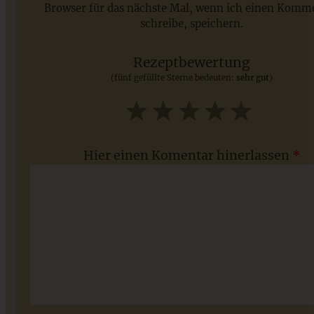
Browser für das nächste Mal, wenn ich einen Komm
schreibe, speichern.
Saisonale Rezepte im Juli - meine 7 sommerlichen
Lieblinge, die Ihr jetzt unbedingt ausprobieren solltet
Rezeptbewertung
(fünf gefüllte Sterne bedeuten:
sehr gut
)
ZUM BEITRAG
1
2
3
4
5
Star
Stars
Stars
Stars
Stars
Hier einen Komentar hinerlassen
*
Die beste vegane Lasagne mit Béchamelsauce