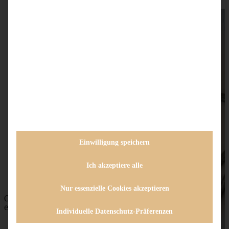
Camembert im Brot – Vorspeisenplatte – perfekt als
Snack zu Silvester oder zum Aperitif
Einwilligung speichern
ZUM BEITRAG
Ich akzeptiere alle
Nur essenzielle Cookies akzeptieren
Omas saftiger Zwetschgenkuchen mit Zimtkruste -
einfach und blitzschnell gebacken
Individuelle Datenschutz-Präferenzen