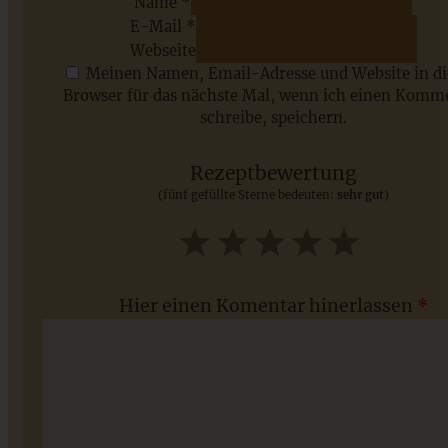
Name *
E-Mail *
ZUM BEITRAG
Webseite
Meinen Namen, Email-Adresse und Website in d
Browser für das nächste Mal, wenn ich einen Komm
schreibe, speichern.
Saisonale Rezepte im Juli - meine 7 sommerlichen
Lieblinge, die Ihr jetzt unbedingt ausprobieren solltet
Rezeptbewertung
(fünf gefüllte Sterne bedeuten:
sehr gut
)
ZUM BEITRAG
1
2
3
4
5
Star
Stars
Stars
Stars
Stars
Hier einen Komentar hinerlassen
*