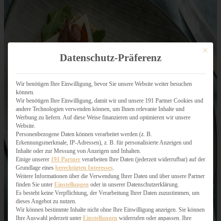
Mit dies
Datenschutz-Präferenz
Wir benötigen Ihre Einwilligung, bevor Sie unsere Website weiter besuchen
können.
Wir benötigen Ihre Einwilligung, damit wir und unsere 191 Partner Cookies und
andere Technologien verwenden können, um Ihnen relevante Inhalte und
Werbung zu liefern. Auf diese Weise finanzieren und optimieren wir unsere
Website.
Personenbezogene Daten können verarbeitet werden (z. B.
Erkennungsmerkmale, IP-Adressen), z. B. für personalisierte Anzeigen und
Inhalte oder zur Messung von Anzeigen und Inhalten.
Einige unserer
191 Partner
verarbeiten Ihre Daten (jederzeit widerrufbar) auf der
Grundlage eines
berechtigten Interesses
.
Weitere Informationen über die Verwendung Ihrer Daten und über unsere Partner
finden Sie unter
Einstellungen
oder in unserer Datenschutzerklärung.
Es besteht keine Verpflichtung, der Verarbeitung Ihrer Daten zuzustimmen, um
dieses Angebot zu nutzen.
Wir können bestimmte Inhalte nicht ohne Ihre Einwilligung anzeigen. Sie können
Ihre Auswahl jederzeit unter
Einstellungen
widerrufen oder anpassen. Ihre