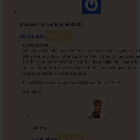
Annalena von Nummer Fünfzehn
vor 10 Jahren
Antworten
Liebe Andrea,
ich glaube ich habe tatsächlich noch nie eine Quitte gegessen
echte Bildungslücke offenbar. Aber weil ich weiß, dass ich ei
für die Kombination von Käse und Süßem habe, bin ich mir fas
dass ich Dein Quittenchutney gut finde. Ich mach mich dann 
Weg zum Markt – Quitten kaufen!
Rezept für fruchtigen Lemon Curd
Liebe Grüße und ein schönes Wochenende für Dich!
Annalena
ZUM BEITRAG
Andrea
Cremiges Lemon Posset - die einfachste Zitronencreme in
vor 10 Jahren
Antworten