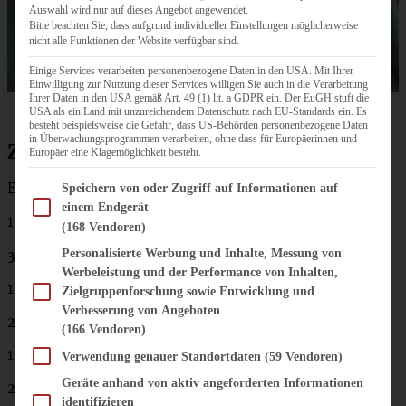
Auswahl wird nur auf dieses Angebot angewendet.
Bitte beachten Sie, dass aufgrund individueller Einstellungen möglicherweise
nicht alle Funktionen der Website verfügbar sind.
Einige Services verarbeiten personenbezogene Daten in den USA. Mit Ihrer
Einwilligung zur Nutzung dieser Services willigen Sie auch in die Verarbeitung
Ihrer Daten in den USA gemäß Art. 49 (1) lit. a GDPR ein. Der EuGH stuft die
USA als ein Land mit unzureichendem Datenschutz nach EU-Standards ein. Es
besteht beispielsweise die Gefahr, dass US-Behörden personenbezogene Daten
in Überwachungsprogrammen verarbeiten, ohne dass für Europäerinnen und
Zutaten Quitten-Birnen-Chutney
Europäer eine Klagemöglichkeit besteht.
Im Folgenden finden Sie eine Liste der Zwecke des IAB Transparency and Consent Fram
Ergibt ca. 10 Gläser á 200 g Inhalt:
Speichern von oder Zugriff auf Informationen auf
einem Endgerät
1 kg Quitten (fertig gewogen)
(168 Vendoren)
300 g Birnen (fertig gewogen)
Personalisierte Werbung und Inhalte, Messung von
Werbeleistung und der Performance von Inhalten,
150 g Schalotten geschält und fein gehackt
Zielgruppenforschung sowie Entwicklung und
Verbesserung von Angeboten
2 rote Chilischoten, fein gehackt
(166 Vendoren)
1 Walnussgroßes Stück Ingwer, gerieben
Verwendung genauer Standortdaten
(59 Vendoren)
Geräte anhand von aktiv angeforderten Informationen
200 g Apfelsaft
identifizieren