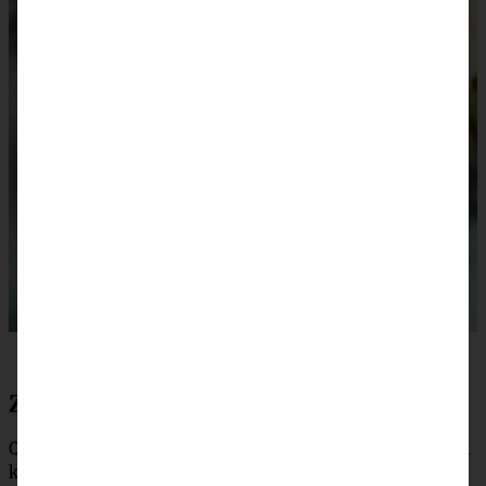
Zubereitung Quitten-Birnen-Chutney
Quitten schälen, achteln, entkernen, fein schneiden und 1
kg abwiegen. Birnen waschen, vierteln, fein schneiden