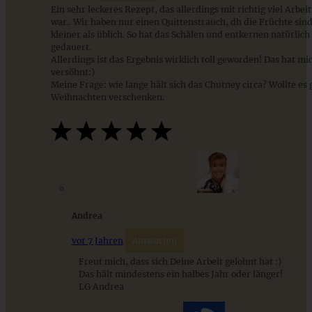
Ein sehr leckeres Rezept, das allerdings mit richtig viel Arbe
war.. Wir haben nur einen Quittenstrauch, dh die Früchte sin
kleiner als üblich. So hat das Schälen und entkernen natürlich
gedauert.
Allerdings ist das Ergebnis wirklich toll geworden! Das hat mi
versöhnt:)
Meine Frage: wie lange hält sich das Chutney circa? Wollte es
Weihnachten verschenken.
Cremiger Bärlauch-Feta-Dip – der perfekte Frühlings-Dip
ZUM BEITRAG
Andrea
9 saisonale Rezepte im August – die besten Ideen mit Obst
vor 7 Jahren
Antworten
& Gemüse der Saison
Freut mich, dass sich Deine Arbeit gelohnt hat :)
Das hält mindestens ein halbes Jahr oder länger!
LG Andrea
ZUM BEITRAG