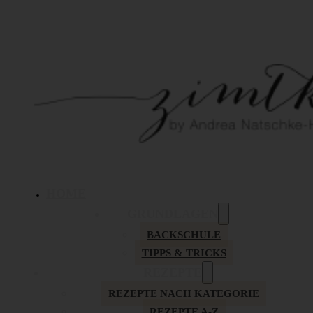
HOME
GRUNDLAGEN
BACKSCHULE
TIPPS & TRICKS
REZEPTE
REZEPTE NACH KATEGORIE
REZEPTE A-Z