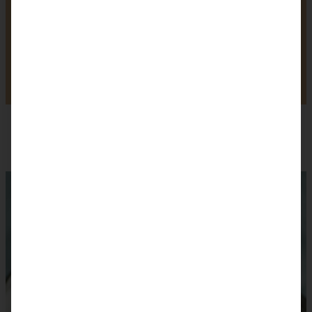
HAST DU DAS REZEPT SCHON
AUSPROBIERT?
Teile ein Foto und tagge mich bei Instagram, ich kann kaum
erwarten zu sehen, was Du aus dem Rezept gemacht hast.