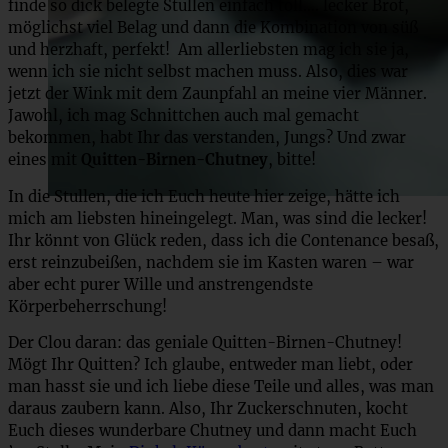
finde so dick belegte Stullen einfach toll…. lecker Brot,
möglichst viel Belag und dann die Kombination von süß
und herzhaft, perfekt! Am allerliebsten mag ich sie ja,
wenn ich sie nicht selbst machen muss. Also, dies war
jetzt der Wink mit dem Zaunpfahl an meine vier Männer.
Jawohl, ich mag Schnittchen auch mal gemacht
bekommen, habt Ihr das verstanden, Jungs? Und zwar
eines mit
Quitten-Birnen-Chutney
, bitte!
In die Stullen, die ich Euch heute hier zeige, hätte ich
mich am liebsten hineingelegt. Man, was sind die lecker!
Ihr könnt von Glück reden, dass ich die Contenance besaß,
erst reinzubeißen, nachdem sie im Kasten waren – war
aber echt purer Wille und anstrengendste
Körperbeherrschung!
Der Clou daran: das geniale Quitten-Birnen-Chutney!
Mögt Ihr Quitten? Ich glaube, entweder man liebt, oder
man hasst sie und ich liebe diese Teile und alles, was man
daraus zaubern kann. Also, Ihr Zuckerschnuten, kocht
Euch dieses wunderbare Chutney und dann macht Euch