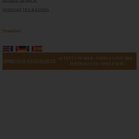
SÜSSES GEBÄCK
Stracciatella-Quarkcreme mit Kirschgrütze - einfaches
HERZHAFTES BACKEN
Dessert im Glas
Translate
ZUM BEITRAG
@ TEXT UND BILD: ANDREA NATSCHKE |
IMPRESSUM
DATENSCHUTZ
ZIMTKEKS UND APFELTARTE
Saftiger und fruchtiger Beeren-Nusskuchen