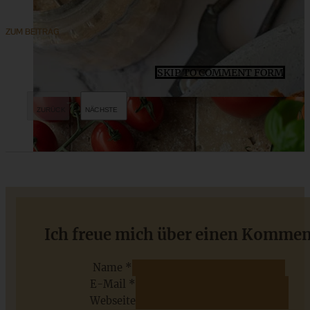
ZUM BEITRAG
SKIP TO COMMENT FORM
Johannisbeer-Muffins mit Streuseln
Ich freue mich über einen Kommen
Name *
E-Mail *
ZUM BEITRAG
Webseite