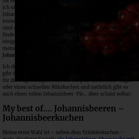
sie sehr, allerdings tatsächlich nur im Kuchen, pur kann
ich sie nicht essen :) Wenn auf einem Dessert ein paar
Johannisbeeren zur Deko zu finden sind, bekommt sie
immer mein Herzblatt über den Tisch geschoben, mir
sind sie einfach zu sauer! Aber im Kuchen, hmmmmm! Da
finde ich gerade die Säure perfekt und daher gibt es auch
einiges an wunderbaren Rezepten mit Johannisbeeren auf
meinem Blog und hier jetzt für Euch:
die besten
Johannisbeerkuchen
, so habt Ihr alle auf einen Blick!
Ich denke, bei den Rezepten ist für Jeden etwas dabei, es
gibt den klassischen Träubleskuchen, einen Cheesecake…
für die Ungeduldigen habe ich ein paar flotte Mini-Gugel
oder einen schnellen Rührkuchen und natürlich gibt es
auch einen tollen Johannisbeer-Pie… Aber schaut selbst:
My best of…. Johannisbeeren –
Johannisbeerkuchen
Meine erste Wahl ist – neben dem Träubleskuchen –