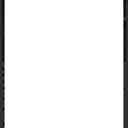
So, das war’s… ich hoffe, es war ein Küchlein nach Eurem
Geschmack dabei… Übrigens: Sommer im Glas mit
Johannisbeeren hätte ich auch zu bieten in Form meiner
unglaublich leckeren
Johannisbeer-Erdbeer-Marmelade
..
..
Ich wünsch’ Euch was!
Andrea
Teile das Rezept