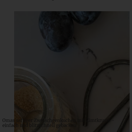
Meine 20 besten Rezepte mit Sommerbeeren – einfach
und gelingsicher
ZUM BEITRAG
Omas saftiger Zwetschgenkuchen mit Zimtkruste -
einfach und blitzschnell gebacken