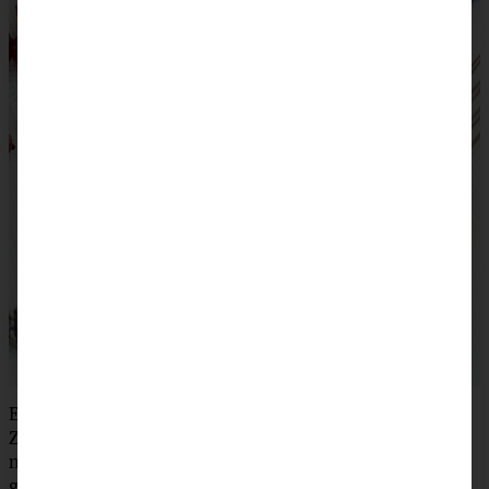
Ein absolutes Blitzrezept und die perfekte Nascherei für
Zwischendurch, das Picknick oder das Schwimmbad sind
meine
Johannisbeer-Mandel-Gugelchen.
Ratz fatz
gebacken und mit einem Happs im Mund :)