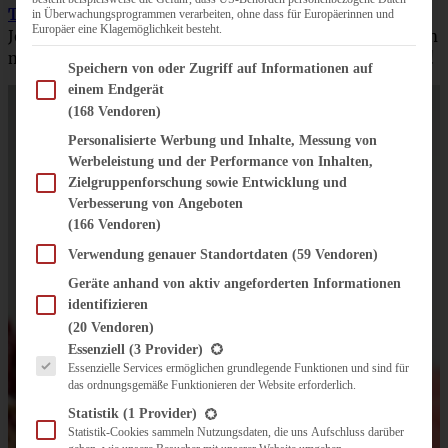
Träubleskuchen,
oder Ribiselkuchen oder
in Überwachungsprogrammen verarbeiten, ohne dass für Europäerinnen und
Europäer eine Klagemöglichkeit besteht.
Johannisbeerkuchen – wie auch immer er bei Euch heißen
mag – super lecker und ein Muss in der Johannisbeerzeit!
Im Folgenden finden Sie eine Liste der Zwecke des IAB Transparency and Consent Fram
Speichern von oder Zugriff auf Informationen auf
einem Endgerät
(168 Vendoren)
Personalisierte Werbung und Inhalte, Messung von
Werbeleistung und der Performance von Inhalten,
Zielgruppenforschung sowie Entwicklung und
Verbesserung von Angeboten
(166 Vendoren)
Verwendung genauer Standortdaten
(59 Vendoren)
Geräte anhand von aktiv angeforderten Informationen
identifizieren
(20 Vendoren)
Es folgt eine Liste der Service-Gruppen, für die eine Einwilligung erteilt werden kann.
Essenziell
(3 Provider)
Essenzielle Services ermöglichen grundlegende Funktionen und sind für
das ordnungsgemäße Funktionieren der Website erforderlich.
Statistik
(1 Provider)
Statistik-Cookies sammeln Nutzungsdaten, die uns Aufschluss darüber