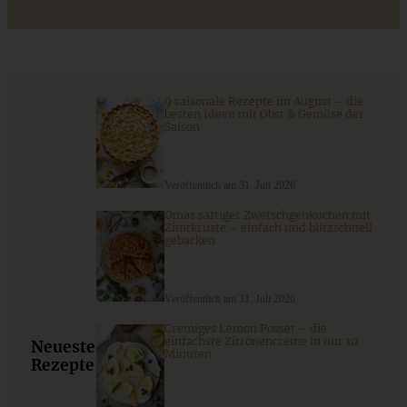
knusprigen Pistazien-Streuseln
ZUM BEITRAG
9 saisonale Rezepte im August – die
besten Ideen mit Obst & Gemüse der
Saison
Das beste Rezept für Omas lockeren und buttrigen
Streuselkuchen - ganz einfach
Veröffentlich am 31. Juli 2026
Omas saftiger Zwetschgenkuchen mit
ZUM BEITRAG
Zimtkruste – einfach und blitzschnell
gebacken
Veröffentlich am 31. Juli 2026
Cremiges Lemon Posset – die
einfachste Zitronencreme in nur 10
Neueste
Minuten
Rezepte