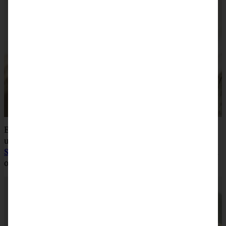
Ein ganz wunderbarer Rührkuchen mit Johannisbeeren
und Pistazien ist
mein
Johannisbeer-Mandelkuchen mit
Streuseln
… super einfach und schnell gebacken und dabei
oberlecker!