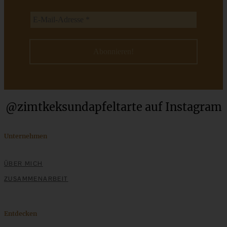
Pfirsich-Gugelhupf mit Mandeln und Frischkäse-Frosting
@zimtkeksundapfeltarte auf Instagram
Unternehmen
ZUM BEITRAG
ÜBER MICH
ZUSAMMENARBEIT
Cremiges Lemon Posset - die einfachste Zitronencreme in
nur 10 Minuten
Entdecken