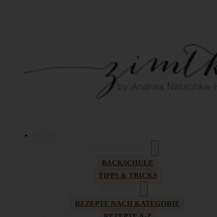
HOME
GRUNDLAGEN
BACKSCHULE
TIPPS & TRICKS
REZEPTE
REZEPTE NACH KATEGORIE
REZEPTE A-Z