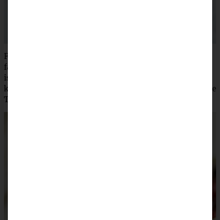
Für alle Streuselfans unter Euch habe ich einen ganz
famosen
Johannisbeer-Pie
,
der dick mit Streuseln belegt
ist…. Hammerlecker: saure Johannisbeeren mit
knackigen, süßen Haferflocken-Streuseln ist eine absolute
Traumkombination!