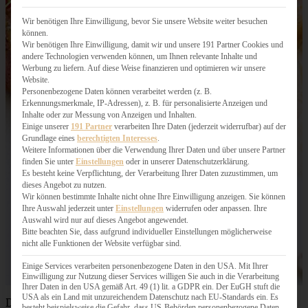
Wir benötigen Ihre Einwilligung, bevor Sie unsere Website weiter besuchen
können.
Wir benötigen Ihre Einwilligung, damit wir und unsere 191 Partner Cookies und
andere Technologien verwenden können, um Ihnen relevante Inhalte und
Werbung zu liefern. Auf diese Weise finanzieren und optimieren wir unsere
Website.
Personenbezogene Daten können verarbeitet werden (z. B.
Erkennungsmerkmale, IP-Adressen), z. B. für personalisierte Anzeigen und
Inhalte oder zur Messung von Anzeigen und Inhalten.
Einige unserer
191 Partner
verarbeiten Ihre Daten (jederzeit widerrufbar) auf der
Grundlage eines
berechtigten Interesses
.
Weitere Informationen über die Verwendung Ihrer Daten und über unsere Partner
finden Sie unter
Einstellungen
oder in unserer Datenschutzerklärung.
Es besteht keine Verpflichtung, der Verarbeitung Ihrer Daten zuzustimmen, um
dieses Angebot zu nutzen.
Wir können bestimmte Inhalte nicht ohne Ihre Einwilligung anzeigen. Sie können
Ihre Auswahl jederzeit unter
Einstellungen
widerrufen oder anpassen. Ihre
Auswahl wird nur auf dieses Angebot angewendet.
Bitte beachten Sie, dass aufgrund individueller Einstellungen möglicherweise
nicht alle Funktionen der Website verfügbar sind.
Einige Services verarbeiten personenbezogene Daten in den USA. Mit Ihrer
Einwilligung zur Nutzung dieser Services willigen Sie auch in die Verarbeitung
Ihrer Daten in den USA gemäß Art. 49 (1) lit. a GDPR ein. Der EuGH stuft die
USA als ein Land mit unzureichendem Datenschutz nach EU-Standards ein. Es
Dann habe ich natürlich den Klassiker schlechthin: den
besteht beispielsweise die Gefahr, dass US-Behörden personenbezogene Daten