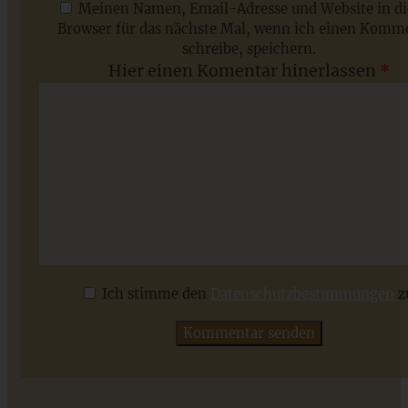
Meinen Namen, Email-Adresse und Website in d
Browser für das nächste Mal, wenn ich einen Komm
schreibe, speichern.
Saisonale Rezepte im Juli - meine 7 sommerlichen
Hier einen Komentar hinerlassen
*
Lieblinge, die Ihr jetzt unbedingt ausprobieren solltet
ZUM BEITRAG
Ich stimme den
Datenschutzbestimmungen
z
Saftiger Johannisbeer-Mandelkuchen vom Blech mit