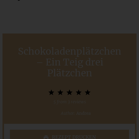
Schokoladenplätzchen
– Ein Teig drei
Plätzchen
1
2
3
4
5
Star
Stars
Stars
Stars
Stars
5
from
3
reviews
Author:
Andrea
REZEPT DRUCKEN