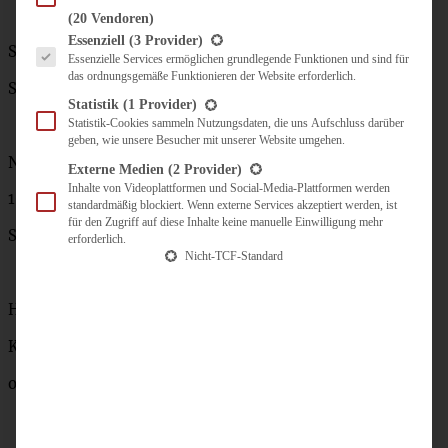
(20 Vendoren)
Es folgt eine Liste der Service-Gruppen, für die eine Einwilligung erteilt werden kann.
Essenziell
(3 Provider)
Schokokipferl:
Essenzielle Services ermöglichen grundlegende Funktionen und sind für
das ordnungsgemäße Funktionieren der Website erforderlich.
Schokoladenglasur dunkel
Statistik
(1 Provider)
Statistik-Cookies sammeln Nutzungsdaten, die uns Aufschluss darüber
geben, wie unsere Besucher mit unserer Website umgehen.
Nougatsterne:
Externe Medien
(2 Provider)
Inhalte von Videoplattformen und Social-Media-Plattformen werden
100 g Nuss-Nougat
standardmäßig blockiert. Wenn externe Services akzeptiert werden, ist
für den Zugriff auf diese Inhalte keine manuelle Einwilligung mehr
Schokoladenglasur dunkel
erforderlich.
Nicht-TCF-Standard
Husarenkrapfen:
Karamellsauce
oder Marmelade nach Wahl