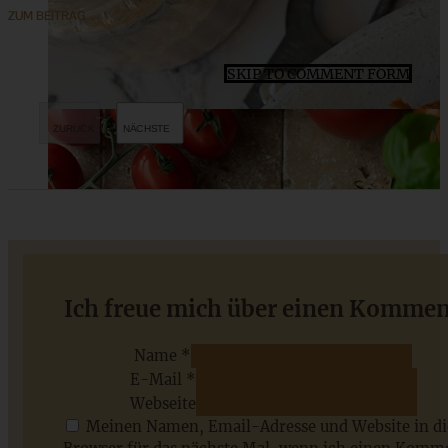
ZUM BEITRAG
SKIP TO COMMENT FORM
Nikolaus-Plätzchen – Santa Claus Cookies
Ich freue mich über einen Kommen
Name *
E-Mail *
ZUM BEITRAG
Webseite
Meinen Namen, Email-Adresse und Website in d