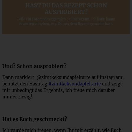
HAST DU DAS REZEPT SCHON
AUSPROBIERT?
Teile ein Foto und tagge mich bei Instagram, ich kann kaum
erwarten zu sehen, was Du aus dem Rezept gemacht hast.
Und? Schon ausprobiert?
Dann markiert @zimtkeksundapfeltarte auf Instagram,
benutzt den Hashtag
#zimtkeksundapfeltarte
und zeigt
mir unbedingt das Ergebnis, ich freue mich darüber
immer riesig!
Hat es Euch geschmeckt?
Ich würde mich freuen, wenn Ihr mir erzählt, wie Euch