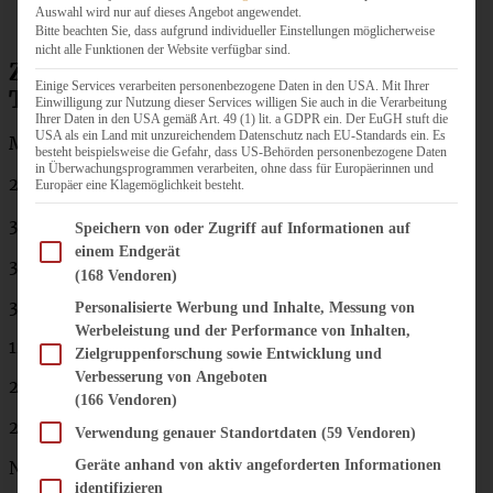
Auswahl wird nur auf dieses Angebot angewendet.
Bitte beachten Sie, dass aufgrund individueller Einstellungen möglicherweise
nicht alle Funktionen der Website verfügbar sind.
Zutaten Schokoladenplätzchen – Ein
Einige Services verarbeiten personenbezogene Daten in den USA. Mit Ihrer
Teig drei Plätzchen
Einwilligung zur Nutzung dieser Services willigen Sie auch in die Verarbeitung
Ihrer Daten in den USA gemäß Art. 49 (1) lit. a GDPR ein. Der EuGH stuft die
USA als ein Land mit unzureichendem Datenschutz nach EU-Standards ein. Es
Mürbeteig:
besteht beispielsweise die Gefahr, dass US-Behörden personenbezogene Daten
in Überwachungsprogrammen verarbeiten, ohne dass für Europäerinnen und
200 g gemahlene Mandeln
Europäer eine Klagemöglichkeit besteht.
3 EL Backkakao
Im Folgenden finden Sie eine Liste der Zwecke des IAB Transparency and Consent Fram
Speichern von oder Zugriff auf Informationen auf
einem Endgerät
350 g Weizenmehl
(168 Vendoren)
350 g weiche Butter
Personalisierte Werbung und Inhalte, Messung von
Werbeleistung und der Performance von Inhalten,
120 g Puderzucker
Zielgruppenforschung sowie Entwicklung und
Verbesserung von Angeboten
2 Päckchen Bourbon Vanille-Zucker
(166 Vendoren)
2 Eigelb (Größe M)
Verwendung genauer Standortdaten
(59 Vendoren)
Geräte anhand von aktiv angeforderten Informationen
Nach Belieben noch etwas Zimt
identifizieren