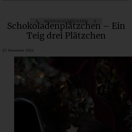
BAKE TOGETHER
WEIHNACHTSBÄCKEREI
COOKIES
Schokoladenplätzchen – Ein
Teig drei Plätzchen
27. November 2022