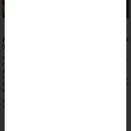
Zubereitung Schokoladenplätzchen – Ein
Teig drei Plätzchen
Mehl, Kakao und Mandeln in einer Rührschüssel mischen.
Übrige Zutaten hinzufügen und alles mit dem Knethaken
der Küchenmaschine zunächst auf niedrigster, dann auf
höchster Stufe zu einem Teig verkneten. Den Teig dritteln,
flach drücken und in Folie gewickelt für 45 Minuten in den
Kühlschrank legen.4
Backblech mit Backpapier belegen und den Backofen 180
°C (160 °C Umluft) auf vorheizen.#