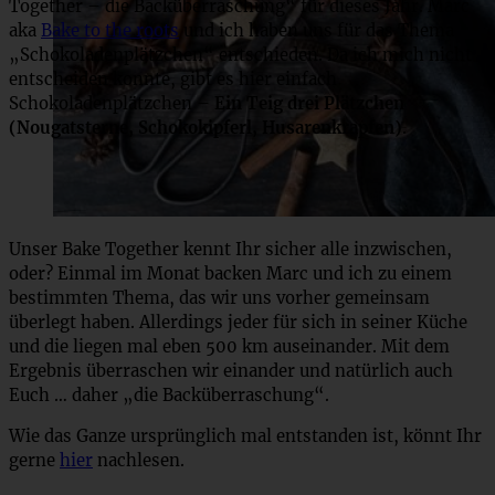
Together – die Backüberraschung“ für dieses Jahr. Marc
aka
Bake to the roots
und ich haben uns für das Thema
„Schokoladenplätzchen“ entschieden. Da ich mich nicht
entscheiden konnte, gibt es hier einfach
Schokoladenplätzchen –
Ein Teig drei Plätzchen
(Nougatsterne, Schokokipferl, Husarenkrapfen)
.
Unser Bake Together kennt Ihr sicher alle inzwischen,
oder? Einmal im Monat backen Marc und ich zu einem
bestimmten Thema, das wir uns vorher gemeinsam
überlegt haben. Allerdings jeder für sich in seiner Küche
und die liegen mal eben 500 km auseinander. Mit dem
Ergebnis überraschen wir einander und natürlich auch
Euch … daher „die Backüberraschung“.
Wie das Ganze ursprünglich mal entstanden ist, könnt Ihr
gerne
hier
nachlesen.