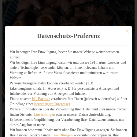
Mit dies
Datenschutz-Präferenz
Wir benötigen Ihre Einwilligung, bevor Sie unsere Website weiter besuchen
können.
Wir benötigen Ihre Einwilligung, damit wir und unsere 191 Partner Cookies und
andere Technologien verwenden können, um Ihnen relevante Inhalte und
Werbung zu liefern. Auf diese Weise finanzieren und optimieren wir unsere
Website.
Personenbezogene Daten können verarbeitet werden (z. B.
Erkennungsmerkmale, IP-Adressen), z. B. für personalisierte Anzeigen und
Inhalte oder zur Messung von Anzeigen und Inhalten.
Einige unserer
191 Partner
verarbeiten Ihre Daten (jederzeit widerrufbar) auf der
Grundlage eines
berechtigten Interesses
.
Weitere Informationen über die Verwendung Ihrer Daten und über unsere Partner
finden Sie unter
Einstellungen
oder in unserer Datenschutzerklärung.
Es besteht keine Verpflichtung, der Verarbeitung Ihrer Daten zuzustimmen, um
dieses Angebot zu nutzen.
Wir können bestimmte Inhalte nicht ohne Ihre Einwilligung anzeigen. Sie können
Ihre Auswahl jederzeit unter
Einstellungen
widerrufen oder anpassen. Ihre