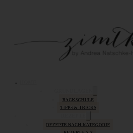
HOME
GRUNDLAGEN
BACKSCHULE
TIPPS & TRICKS
REZEPTE
REZEPTE NACH KATEGORIE
REZEPTE A-Z