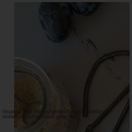
Saftige Kokos-Pistazien-Makronen
ZUM BEITRAG
Omas saftiger Zwetschgenkuchen mit Zimtkruste -
einfach und blitzschnell gebacken