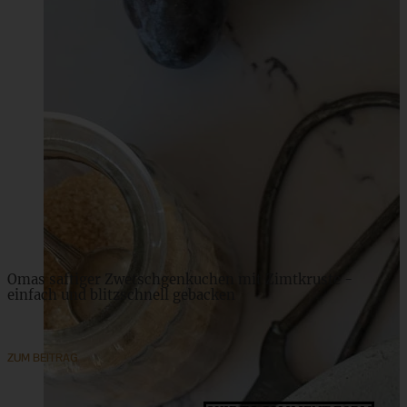
Gefüllte Glücksklee-Kekse als GLÜCKs-Bringer
ZUM BEITRAG
Omas saftiger Zwetschgenkuchen mit Zimtkruste -
einfach und blitzschnell gebacken
ZUM BEITRAG