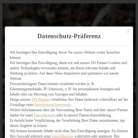
Mit dies
Datenschutz-Präferenz
Wir benötigen Ihre Einwilligung, bevor Sie unsere Website weiter besuchen
können.
Wir benötigen Ihre Einwilligung, damit wir und unsere 191 Partner Cookies und
andere Technologien verwenden können, um Ihnen relevante Inhalte und
Werbung zu liefern. Auf diese Weise finanzieren und optimieren wir unsere
Website.
Personenbezogene Daten können verarbeitet werden (z. B.
Erkennungsmerkmale, IP-Adressen), z. B. für personalisierte Anzeigen und
Inhalte oder zur Messung von Anzeigen und Inhalten.
Einige unserer
191 Partner
verarbeiten Ihre Daten (jederzeit widerrufbar) auf der
Grundlage eines
berechtigten Interesses
.
Weitere Informationen über die Verwendung Ihrer Daten und über unsere Partner
finden Sie unter
Einstellungen
oder in unserer Datenschutzerklärung.
Es besteht keine Verpflichtung, der Verarbeitung Ihrer Daten zuzustimmen, um
dieses Angebot zu nutzen.
Wir können bestimmte Inhalte nicht ohne Ihre Einwilligung anzeigen. Sie können
Ihre Auswahl jederzeit unter
Einstellungen
widerrufen oder anpassen. Ihre