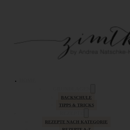
HOME
GRUNDLAGEN
BACKSCHULE
TIPPS & TRICKS
REZEPTE
REZEPTE NACH KATEGORIE
REZEPTE A-Z