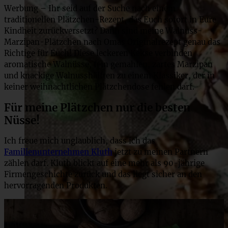
Werbung – Ihr seid auf der Suche nach einem
traditionellen Plätzchen-Rezept, das Euch sofort in Eure
Kindheit zurückversetzt? Dann sind meine Walnuss-
Marzipan-Plätzchen nach Omas Originalrezept genau das
Richtige für Euch! Diese leckeren Kekse verbinden
aromatische Walnüsse, fein gemahlen, zartes Marzipan
und knackige Walnusshälften zu einem Klassiker, der in
keiner weihnachtlichen Plätzchendose fehlen darf.
Für meine Plätzchen nur die besten
Nüsse!
Ich freue mich unglaublich, dass ich das
Familienunternehmen Kluth
jetzt zu meinen Partnern
zählen darf. Kluth blickt auf eine mehr als 90-jährige
Firmengeschichte zurück und das liegt sicher an den
hervorragenden Produkten.