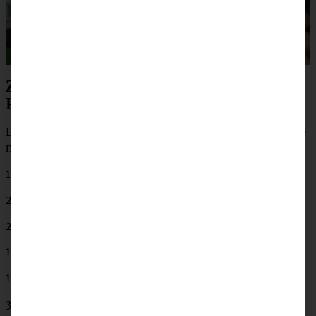
Zutaten für Walnuss-Marzipan-
Plätzchen
Das Rezept ergibt ca. 40 – 45 fertige Plätzchen (variiert je
nach Ausstecher!)
150 g Walnusskerne von Kluth
200 g weiche Butter
200 g feiner Zucker
1 Ei
1 Päckchen Bourbon-Vanille Zucker
375 g Mehl