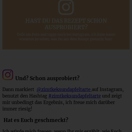
HAST DU DAS REZEPT SCHON
AUSPROBIERT?
Teile ein Foto und tagge mich bei Instagram, ich kann kaum
erwarten zu sehen, was Du aus dem Rezept gemacht hast.
Und? Schon ausprobiert?
Dann markiert
@zimtkeksundapfeltarte
auf Instagram,
benutzt den Hashtag
#zimtkeksundapfeltarte
und zeigt
mir unbedingt das Ergebnis, ich freue mich darüber
immer riesig!
Hat es Euch geschmeckt?
Ich würde mich freuen, wenn Ihr mir erzählt, wie Euch