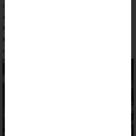
1 Prise Salz
200 g Marzipan
Roter Gelee (Johannisbeere, rote Früchte, etc.)
Kuvertüre Zartbitter
150 g Walnusskerne von Kluth