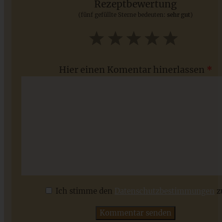
Rezeptbewertung
(fünf gefüllte Sterne bedeuten:
sehr gut
)
ZUM BEITRAG
1
2
3
4
5
Star
Stars
Stars
Stars
Stars
Hier einen Komentar hinerlassen
*
Meine besten 12 Weihnachts-Plätzchen-Rezepte –
einfach und gelingsicher
Ich stimme den
Datenschutzbestimmungen
z
ZUM BEITRAG