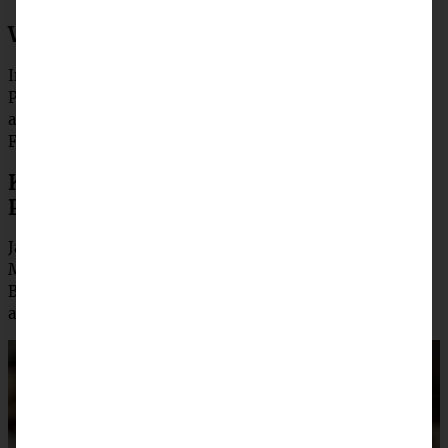
Wie lange sind die Plätzchen haltbar?
In einer gut verschließbaren Keksdose halten sich diese
Plätzchen (theoretisch!) drei Wochen. Hier sind sie
allerdings immer in Windeseile weggefuttert, weil meine
Familie sie so sehr liebt!
Kann man diese leckeren Walnuss-
Plätzchen aus glutenfrei backen?
Ja, das geht ganz unkompliziert mit einer glutenfreien
Mehlmischung. Dann ist es aber sinnvoll, etwas mehr
Butter zuzufügen, da die glutenfreien Mehle schneller
austrocknen.