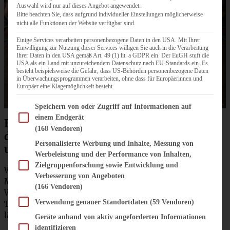
Auswahl wird nur auf dieses Angebot angewendet.
Bitte beachten Sie, dass aufgrund individueller Einstellungen möglicherweise
nicht alle Funktionen der Website verfügbar sind.
Einige Services verarbeiten personenbezogene Daten in den USA. Mit Ihrer
Einwilligung zur Nutzung dieser Services willigen Sie auch in die Verarbeitung
Ihrer Daten in den USA gemäß Art. 49 (1) lit. a GDPR ein. Der EuGH stuft die
USA als ein Land mit unzureichendem Datenschutz nach EU-Standards ein. Es
besteht beispielsweise die Gefahr, dass US-Behörden personenbezogene Daten
in Überwachungsprogrammen verarbeiten, ohne dass für Europäerinnen und
Europäer eine Klagemöglichkeit besteht.
Im Folgenden finden Sie eine Liste der Zwecke des IAB Transparency and Consent Fram
Speichern von oder Zugriff auf Informationen auf
einem Endgerät
Ein paar Tipps zum sicheren Gelingen
(168 Vendoren)
der leckeren Plätzchen mit Walnüssen
Personalisierte Werbung und Inhalte, Messung von
und Marzipan:
Werbeleistung und der Performance von Inhalten,
Zielgruppenforschung sowie Entwicklung und
Wichtig ist bei diesem Teig – wie übrigens bei allen
Verbesserung von Angeboten
Mürbeteigen – ihn nicht zu lange zu kneten und bitte die
(166 Vendoren)
Walnüsse sehr fein zu mahlen. Sollten die Nüsse für den
Verwendung genauer Standortdaten
(59 Vendoren)
Teig zu grob gemahlen sein, dann wird er bröselig und
lässt sich recht schwer ausrollen.
Geräte anhand von aktiv angeforderten Informationen
identifizieren