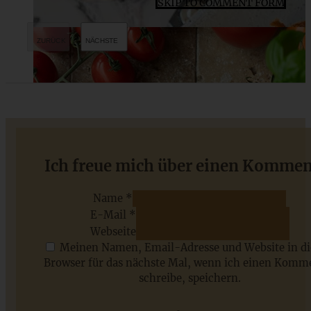
SKIP TO COMMENT FORM
Streuselsternchen – Schokoladenkekse mit Streuseln und
Ich freue mich über einen Kommen
Marmelade
Name *
E-Mail *
ZUM BEITRAG
Webseite
Meinen Namen, Email-Adresse und Website in d
Browser für das nächste Mal, wenn ich einen Komm
schreibe, speichern.
Saisonale Rezepte im Juli - meine 7 sommerlichen
Lieblinge, die Ihr jetzt unbedingt ausprobieren solltet