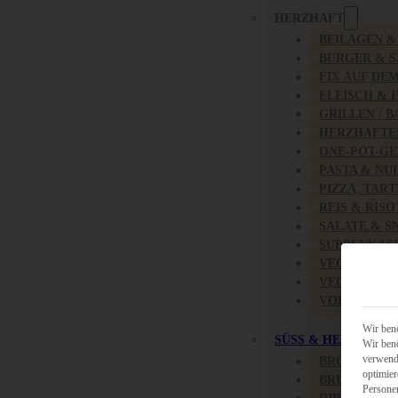
HERZHAFT
BEILAGEN 
BURGER & 
FIX AUF DE
FLEISCH & 
GRILLEN / 
HERZHAFTE
ONE-POT-GE
PASTA & NU
PIZZA, TAR
REIS & RIS
SALATE & S
SUPPENKAS
VEGAN HER
VEGETARIS
VORSPEISEN
Wir benö
SÜSS & HERZHAFT
Wir benö
verwende
BROTAUFST
optimier
BRUNCH & 
Persone