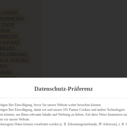
& GEMÜSE
SANDWICHES
M TISCH
FISCH
BARBECUE
S BACKEN
RICHTE
DELGERICHTE
TES & QUICHES
OTTO
NACKS
PEREIEN
ZHAFT
Datenschutz-Präferenz
CHES
tigen Ihre Einwilligung, bevor Sie unsere Website weiter besuchen können.
tigen Ihre Einwilligung, damit wir und unsere 191 Partner Cookies und andere Technologien
n können, um Ihnen relevante Inhalte und Werbung zu liefern. Auf diese Weise finanzieren u
RICH
en wir unsere Website.
FRÜHSTÜCK
nbezogene Daten können verarbeitet werden (z. B. Erkennungsmerkmale, IP-Adressen), z. B. f