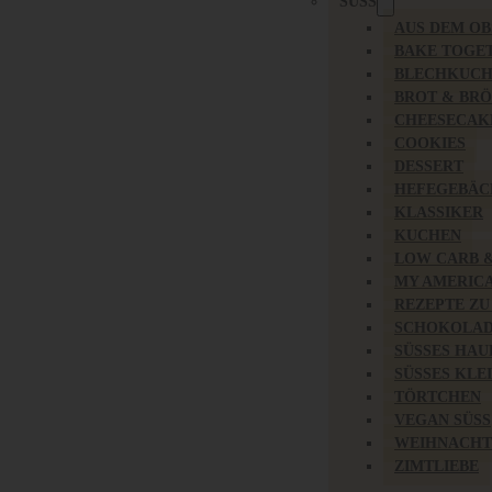
SÜSS
AUS DEM O
BAKE TOGE
BLECHKUC
BROT & BR
CHEESECAK
COOKIES
DESSERT
HEFEGEBÄC
KLASSIKER
KUCHEN
LOW CARB 
MY AMERIC
REZEPTE ZU
SCHOKOLAD
SÜSSES HAU
SÜSSES KLE
TÖRTCHEN
VEGAN SÜSS
WEIHNACHT
ZIMTLIEBE