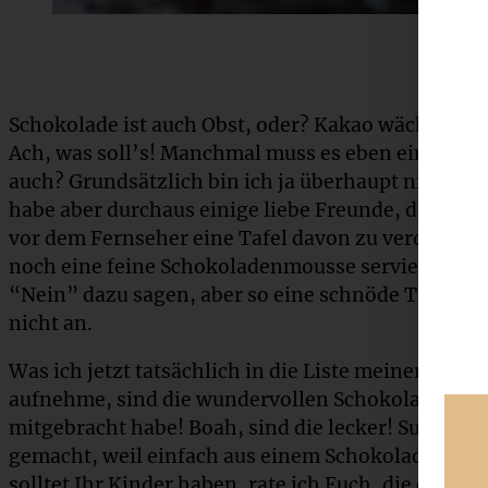
Schokolade ist auch Obst, oder? Kakao wächst ja s
Ach, was soll’s! Manchmal muss es eben einfach Sc
auch? Grundsätzlich bin ich ja überhaupt nicht der
habe aber durchaus einige liebe Freunde, die es l
vor dem Fernseher eine Tafel davon zu verdrücke
noch eine feine Schokoladenmousse servieren würd
“Nein” dazu sagen, aber so eine schnöde Tafel S
nicht an.
Was ich jetzt tatsächlich in die Liste meiner neue
aufnehme, sind die wundervollen Schokoladen-Don
mitgebracht habe! Boah, sind die lecker! Super scho
gemacht, weil einfach aus einem Schokoladen-K
solltet Ihr Kinder haben, rate ich Euch, die dopp