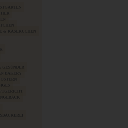
BSTGARTEN
THER
HEN
ÖTCHEN
E & KÄSEKUCHEN
K
& GESÜNDER
AN BAKERY
 OSTERN
IGES
PTGERICHT
INGEBÄCK
SBÄCKEREI