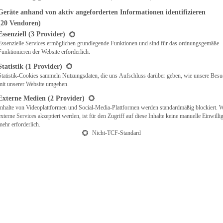
Geräte anhand von aktiv angeforderten Informationen identifizieren
(20 Vendoren)
t eine Liste der Service-Gruppen, für die eine Einwilligung erteilt werden ka
Essenziell
(3 Provider)
Essenzielle Services ermöglichen grundlegende Funktionen und sind für das ordnungsgemäße
Funktionieren der Website erforderlich.
Statistik
(1 Provider)
Statistik-Cookies sammeln Nutzungsdaten, die uns Aufschluss darüber geben, wie unsere Besu
mit unserer Website umgehen.
Externe Medien
(2 Provider)
Inhalte von Videoplattformen und Social-Media-Plattformen werden standardmäßig blockiert. 
externe Services akzeptiert werden, ist für den Zugriff auf diese Inhalte keine manuelle Einwill
mehr erforderlich.
Nicht-TCF-Standard