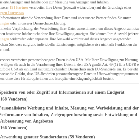
EN, CHUTNEYS
isierte Anzeigen und Inhalte oder zur Messung von Anzeigen und Inhalten.
BLINGSESSEN
unserer
191 Partner
verarbeiten Ihre Daten (jederzeit widerrufbar) auf der Grundlage eines
igten Interesses
.
SCHENKE
Informationen über die Verwendung Ihrer Daten und über unsere Partner finden Sie unter
PTE
lungen
oder in unserer Datenschutzerklärung.
 PIES
ht keine Verpflichtung, der Verarbeitung Ihrer Daten zuzustimmen, um dieses Angebot zu nutz
en bestimmte Inhalte nicht ohne Ihre Einwilligung anzeigen. Sie können Ihre Auswahl jederzei
lungen
widerrufen oder anpassen. Ihre Auswahl wird nur auf dieses Angebot angewendet.
achten Sie, dass aufgrund individueller Einstellungen möglicherweise nicht alle Funktionen der
r sind.
ERWEGS
ervices verarbeiten personenbezogene Daten in den USA. Mit Ihrer Einwilligung zur Nutzung 
 willigen Sie auch in die Verarbeitung Ihrer Daten in den USA gemäß Art. 49 (1) lit. a GDPR e
uft die USA als ein Land mit unzureichendem Datenschutz nach EU-Standards ein. Es besteht
Suche
lsweise die Gefahr, dass US-Behörden personenbezogene Daten in Überwachungsprogrammen
ten, ohne dass für Europäerinnen und Europäer eine Klagemöglichkeit besteht.
genden finden Sie eine Liste der Zwecke des IAB Transparency and Consent Fr
Speichern von oder Zugriff auf Informationen auf einem Endgerät
(168 Vendoren)
Personalisierte Werbung und Inhalte, Messung von Werbeleistung und der
Donuts
Performance von Inhalten, Zielgruppenforschung sowie Entwicklung und
Verbesserung von Angeboten
(166 Vendoren)
Verwendung genauer Standortdaten
(59 Vendoren)