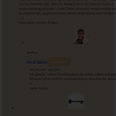
Ich bin beeindruckt, dass du danach noch die Nerven hattest,
weiterzufotografieren :-) Die Fotos sind echt wunderschön 
besonders der angeschnittene Donut sieht klasse aus! Große
;-)
ZUM BEITRAG
Ganz liebe Grüße, Franzi
Cremiges Lemon Posset - die einfachste Zitronencreme in
nur 10 Minuten
Andrea
vor 10 Jahren
Antworten
ZUM BEITRAG
Das ist nett von Dir!
Ich glaube, vielen Foodbloggern ist sowas schon mal pas
können sicher etliche nachvollziehen, was das für ein 
:)
Liebe Grüße