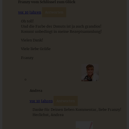
Franzy vom Schlüssel zum Glück
vor 10 Jahren
Antworten
Oh toll!
Kürbis Donuts mit Frischkäse-Füllung
Und die Farbe der Donuts ist ja auch grandios!
Kommt unbedingt in meine Rezeptsammlung!
Vielen Dank!
Viele liebe Grüße
ZUM BEITRAG
Franzy
Stracciatella-Quarkcreme mit Kirschgrütze - einfaches
Dessert im Glas
Andrea
ZUM BEITRAG
vor 10 Jahren
Antworten
Danke für Deinen lieben Kommentar, liebe Franzy!
Herlichst, Andrea