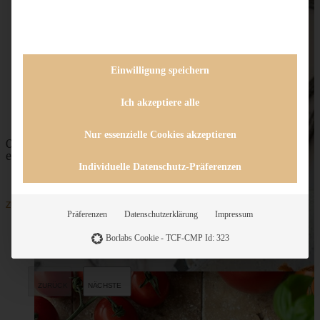
Pumpkin-Spice-Rolls – Kürbis-Zimtschnecken mit
Maple-Glasur
Einwilligung speichern
ZUM BEITRAG
Ich akzeptiere alle
Nur essenzielle Cookies akzeptieren
Omas saftiger Zwetschgenkuchen mit Zimtkruste -
einfach und blitzschnell gebacken
Individuelle Datenschutz-Präferenzen
ZUM BEITRAG
Präferenzen
Datenschutzerklärung
Impressum
Borlabs Cookie - TCF-CMP Id: 323
SKIP TO COMMENT FORM