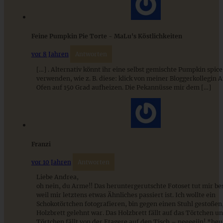
9 saisonale Rezepte im August – die besten Ideen mit Obst
Feine Pumpkin Pie Torte - MaLu's Köstlichkeiten
& Gemüse der Saison
vor 8 Jahren
Antworten
[…] . Alternativ könnt ihr eine selbst gemischte Pumpkin spic
ZUM BEITRAG
verwenden, wie z. B. diese: klick von meiner Bloggerkollegin 
Ofen auf 150 Grad aufheizen. Die Pekannüsse mir dem […]
Franzi
vor 10 Jahren
Antworten
Liebe Andrea,
oh nein, du Arme!! Das heruntergerutschte Fotoset tut mir be
weil mir letztens etwas Ähnliches passiert ist. Ich wollte ein
Schokotörtchen fotografieren, bin gegen einen Stuhl gestoßen
Holzbrett gelehnt war. Das Holzbrett fällt auf das Törtchen u
Cremige Kürbispasta mit Speck und Walnüssen
Törtchen fällt von der Etagere auf den Tisch – neeeeiin! *heu