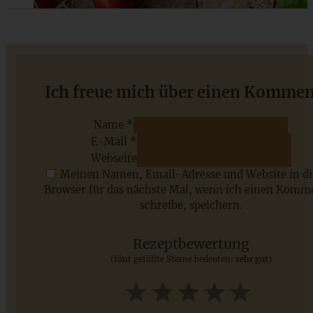
Kernige Cranberry-Kürbis-Cookies ohne Kristallzucker
Ich freue mich über einen Kommen
Name *
E-Mail *
ZUM BEITRAG
Webseite
Meinen Namen, Email-Adresse und Website in d
Browser für das nächste Mal, wenn ich einen Komm
schreibe, speichern.
Saisonale Rezepte im Juli - meine 7 sommerlichen
Lieblinge, die Ihr jetzt unbedingt ausprobieren solltet
Rezeptbewertung
(fünf gefüllte Sterne bedeuten:
sehr gut
)
ZUM BEITRAG