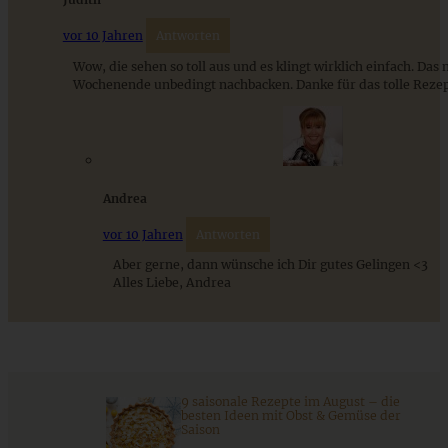
Schweizer Wurstsalat mit Käse - einfach, würzig und in 15
Minuten auf dem Tisch!
vor 10 Jahren
Antworten
Wow, die sehen so toll aus und es klingt wirklich einfach. Das
Wochenende unbedingt nachbacken. Danke für das tolle Rezep
ZUM BEITRAG
Andrea
vor 10 Jahren
Antworten
Aber gerne, dann wünsche ich Dir gutes Gelingen <3
Alles Liebe, Andrea
Belgische Waffeln to go
9 saisonale Rezepte im August – die
besten Ideen mit Obst & Gemüse der
Saison