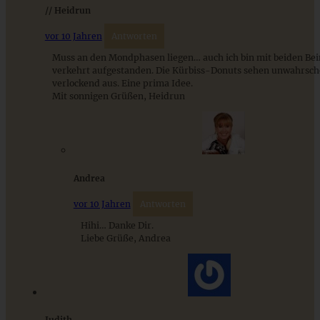
ZUM BEITRAG
// Heidrun
vor 10 Jahren
Antworten
Muss an den Mondphasen liegen… auch ich bin mit beiden Be
verkehrt aufgestanden. Die Kürbiss-Donuts sehen unwahrsch
verlockend aus. Eine prima Idee.
Mit sonnigen Grüßen, Heidrun
Andrea
vor 10 Jahren
Antworten
Saftiger Kürbis-Hefekranz mit Zimt
Hihi… Danke Dir.
Liebe Grüße, Andrea
ZUM BEITRAG
Judith