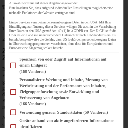
Auswahl wird nur auf dieses Angebot angewendet.
Topping:
Bitte beachten Sie, dass aufgrund individueller Einstellungen möglicherweise
nicht alle Funktionen der Website verfügbar sind.
100 g Butter
Einige Services verarbeiten personenbezogene Daten in den USA. Mit Ihrer
Einwilligung zur Nutzung dieser Services willigen Sie auch in die Verarbeitung
150 g Zucker
Ihrer Daten in den USA gemäß Art. 49 (1) lit. a GDPR ein. Der EuGH stuft die
USA als ein Land mit unzureichendem Datenschutz nach EU-Standards ein. Es
2 EL Zimt
besteht beispielsweise die Gefahr, dass US-Behörden personenbezogene Daten
in Überwachungsprogrammen verarbeiten, ohne dass für Europäerinnen und
Europäer eine Klagemöglichkeit besteht.
Zubereitung Kürbis-Donuts mit
Zimtzucker
Im Folgenden finden Sie eine Liste der Zwecke des IAB Transparency and Consent Fram
Speichern von oder Zugriff auf Informationen auf
einem Endgerät
Backofen auf 185 °C (160 °C Umluft) vorheizen. Donut-
(168 Vendoren)
Form ausfetten. In einer großen Schüssel alle Zutaten
Personalisierte Werbung und Inhalte, Messung von
geben und mit dem Handmixer zu einem glatten,
Werbeleistung und der Performance von Inhalten,
gleichmäßigen Teig rühren. Den Teig in die Form geben,
Zielgruppenforschung sowie Entwicklung und
dabei ca. immer zu 2/3 füllen. Die Donuts im vorgeheizten
Verbesserung von Angeboten
Backofen für 15 – 18 Minuten backen (Stäbchenprobe
(166 Vendoren)
machen).
Verwendung genauer Standortdaten
(59 Vendoren)
Aus dem Ofen nehmen, fünf Minuten in der Form
Geräte anhand von aktiv angeforderten Informationen
abkühlen lassen, dann vorsichtig aus der Form lösen.
identifizieren