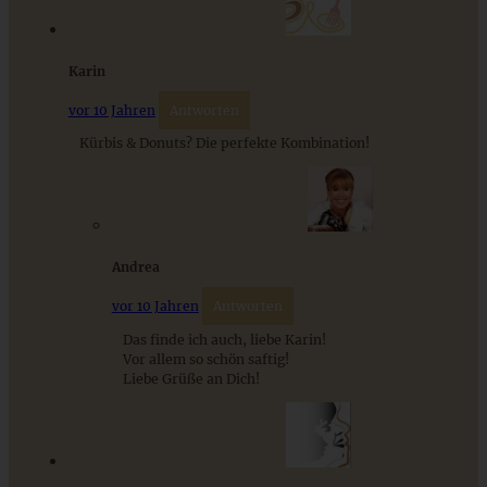
Karin
vor 10 Jahren
Antworten
Kürbis & Donuts? Die perfekte Kombination!
Kürbis-Cheesecake mit Salzkaramell – salted caramel
pumpkin cheesecake
Andrea
ZUM BEITRAG
vor 10 Jahren
Antworten
Das finde ich auch, liebe Karin!
Vor allem so schön saftig!
Liebe Grüße an Dich!
Mediterran gewürztes Gemüse auf cremigem Tahini-
Minz-Joghurt