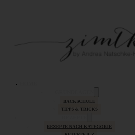
HOME
GRUNDLAGEN
BACKSCHULE
TIPPS & TRICKS
REZEPTE
REZEPTE NACH KATEGORIE
REZEPTE A-Z