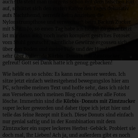
auch? Da steht man morgens schon mit dem falschen Fuß
auf, schüttet sich den ersten Kaffee des Tages dekorativ
aufs Nachthemd, zerreißt beim Anziehen die
Nylonstrumpfhose und verwechselt beim Backen Zucker
mit Salz…. Jo, so einen Tag habe ich heute! Zu guter Letzt
ist mir dann auch noch mein komplett gestyltes Fotoset
vom Stuhl gerutscht, sämtliche Gewürze ergossen sich
über den Boden und meine Füße und der Hund hat sich
sehr über kullernde
Kürbis-Donuts mit Zimtzucker
gefreut! Gott sei Dank hatte ich genug gebacken!
Wie heißt es so schön: Es kann nur besser werden. Ich
sitze jetzt einfach weitestgehend bewegungslos hier am
PC, schreibe meinen Text und hoffe sehr, dass ich nicht
aus Versehen noch meinen Blog crashe oder alle Fotos
lösche. Immerhin sind die
Kürbis-Donuts mit Zimtzucker
super lecker geworden und daher tippe ich jetzt hier und
teile das feine Rezept mit Euch. Diese Donuts sind einfach
nur genial saftig und in der Kombination mit dem
Zimtzucker ein super leckeres Herbst-Gebäck. Probiert sie
doch mal, Ihr Lieben! Ach ja, und außerdem gibt es noch