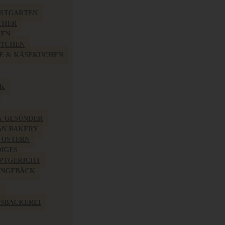
BSTGARTEN
THER
HEN
ÖTCHEN
E & KÄSEKUCHEN
K
& GESÜNDER
AN BAKERY
 OSTERN
IGES
PTGERICHT
INGEBÄCK
SBÄCKEREI