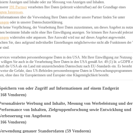
EN, CHUTNEYS
isierte Anzeigen und Inhalte oder zur Messung von Anzeigen und Inhalten.
BLINGSESSEN
unserer
191 Partner
verarbeiten Ihre Daten (jederzeit widerrufbar) auf der Grundlage eines
igten Interesses
.
SCHENKE
Informationen über die Verwendung Ihrer Daten und über unsere Partner finden Sie unter
PTE
lungen
oder in unserer Datenschutzerklärung.
 PIES
ht keine Verpflichtung, der Verarbeitung Ihrer Daten zuzustimmen, um dieses Angebot zu nutz
en bestimmte Inhalte nicht ohne Ihre Einwilligung anzeigen. Sie können Ihre Auswahl jederzei
lungen
widerrufen oder anpassen. Ihre Auswahl wird nur auf dieses Angebot angewendet.
achten Sie, dass aufgrund individueller Einstellungen möglicherweise nicht alle Funktionen der
r sind.
ERWEGS
ervices verarbeiten personenbezogene Daten in den USA. Mit Ihrer Einwilligung zur Nutzung 
 willigen Sie auch in die Verarbeitung Ihrer Daten in den USA gemäß Art. 49 (1) lit. a GDPR e
uft die USA als ein Land mit unzureichendem Datenschutz nach EU-Standards ein. Es besteht
Suche
lsweise die Gefahr, dass US-Behörden personenbezogene Daten in Überwachungsprogrammen
ten, ohne dass für Europäerinnen und Europäer eine Klagemöglichkeit besteht.
genden finden Sie eine Liste der Zwecke des IAB Transparency and Consent Fr
Speichern von oder Zugriff auf Informationen auf einem Endgerät
(168 Vendoren)
Personalisierte Werbung und Inhalte, Messung von Werbeleistung und der
ÄCK
, Walnüssen und
Performance von Inhalten, Zielgruppenforschung sowie Entwicklung und
Verbesserung von Angeboten
(166 Vendoren)
Verwendung genauer Standortdaten
(59 Vendoren)