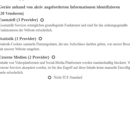
Geräte anhand von aktiv angeforderten Informationen identifizieren
(20 Vendoren)
t eine Liste der Service-Gruppen, für die eine Einwilligung erteilt werden ka
Essenziell
(3 Provider)
Essenzielle Services ermöglichen grundlegende Funktionen und sind für das ordnungsgemäße
Funktionieren der Website erforderlich.
Statistik
(1 Provider)
Statistik-Cookies sammeln Nutzungsdaten, die uns Aufschluss darüber geben, wie unsere Besu
mit unserer Website umgehen.
Externe Medien
(2 Provider)
Inhalte von Videoplattformen und Social-Media-Plattformen werden standardmäßig blockiert. 
externe Services akzeptiert werden, ist für den Zugriff auf diese Inhalte keine manuelle Einwill
mehr erforderlich.
Nicht-TCF-Standard