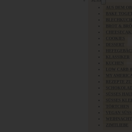
SÜSS
AUS DEM O
BAKE TOGE
BLECHKUC
BROT & BR
CHEESECAK
COOKIES
DESSERT
HEFEGEBÄC
KLASSIKER
KUCHEN
LOW CARB 
MY AMERIC
REZEPTE ZU
SCHOKOLAD
SÜSSES HAU
SÜSSES KLE
TÖRTCHEN
VEGAN SÜSS
WEIHNACHT
ZIMTLIEBE