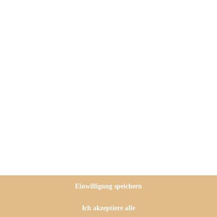
gessen wir mal bitte komplett die
inden, lesen alle gemeinsam mit
uf für die Wochen nach Ostern!
s der allerersten
hilipp, eigentlich Student,
m Genießer, hat zugeschlagen…..
Einwilligung speichern
Ich akzeptiere alle
in wenig beim Rezepte-