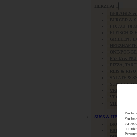
HERZHAFT
BEILAGEN 
BURGER & 
FIX AUF DE
FLEISCH & 
GRILLEN / 
HERZHAFTE
ONE-POT-GE
PASTA & NU
PIZZA, TAR
REIS & RIS
SALATE & S
SUPPENKAS
VEGAN HER
VEGETARIS
VORSPEISEN
Wir benö
SÜSS & HERZHAFT
Wir benö
verwende
BROTAUFST
optimier
BRUNCH & 
Persone