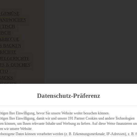
& GEMÜSE
SANDWICHES
M TISCH
FISCH
BARBECUE
S BACKEN
RICHTE
DELGERICHTE
TES & QUICHES
OTTO
NACKS
PEREIEN
ZHAFT
Datenschutz-Präferenz
CHES
tigen Ihre Einwilligung, bevor Sie unsere Website weiter besuchen können.
tigen Ihre Einwilligung, damit wir und unsere 191 Partner Cookies und andere Technologien
n können, um Ihnen relevante Inhalte und Werbung zu liefern. Auf diese Weise finanzieren u
RICH
en wir unsere Website.
FRÜHSTÜCK
nbezogene Daten können verarbeitet werden (z. B. Erkennungsmerkmale, IP-Adressen), z. B. f