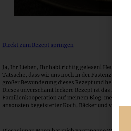
Direkt zum Rezept springen
Ja, Ihr Lieben, Ihr habt richtig gelesen! Heute ver
Tatsache, dass wir uns noch in der Fastenzeit bef
großer Bewunderung dieses Rezept und heben es a
Dieses unverschämt leckere Rezept ist das Ergebni
Familienkooperation auf meinem Blog: mein Sohn P
ansonsten begeisterter Koch, Bäcker und vor alle
Dieser junge Mann hat mich vergangene Woche e