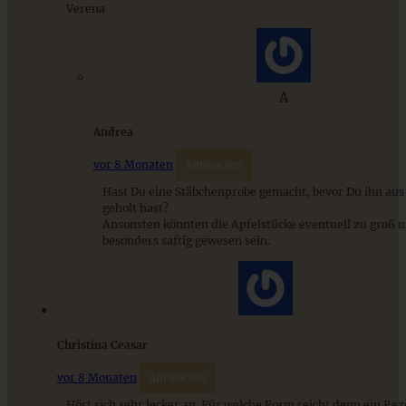
Verena
Cremiges Lemon Posset - die einfachste Zitronencreme in
nur 10 Minuten
A
Andrea
ZUM BEITRAG
vor 8 Monaten
Antworten
Hast Du eine Stäbchenprobe gemacht, bevor Du ihn au
geholt hast?
Ansonsten könnten die Apfelstücke eventuell zu groß u
besonders saftig gewesen sein.
Christina Ceasar
vor 8 Monaten
Antworten
Apfel-Streuselkuchen mit Zimt und Haselnüssen
Hört sich sehr lecker an. Für welche Form reicht denn ein Rez