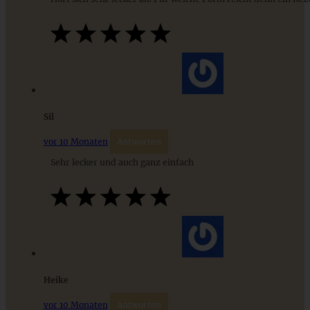
ZUM BEITRAG
Stracciatella-Quarkcreme mit Kirschgrütze - einfaches
Sil
Dessert im Glas
vor 10 Monaten
Antworten
Sehr lecker und auch ganz einfach
ZUM BEITRAG
Heike
vor 10 Monaten
Antworten