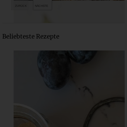
Beliebteste Rezepte
“Köstlich backen mit Äpfeln” – mein zweites Buch und
saftiger Apfel-Walnuss-Streusel-Kuchen