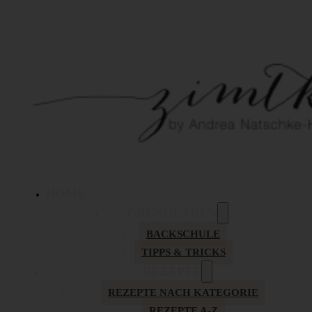
HOME
GRUNDLAGEN
BACKSCHULE
TIPPS & TRICKS
REZEPTE
REZEPTE NACH KATEGORIE
REZEPTE A-Z