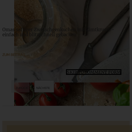
ZUM BEITRAG
Omas saftiger Zwetschgenkuchen mit Zimtkruste -
einfach und blitzschnell gebacken
ZUM BEITRAG
SKIP TO COMMENT FORM