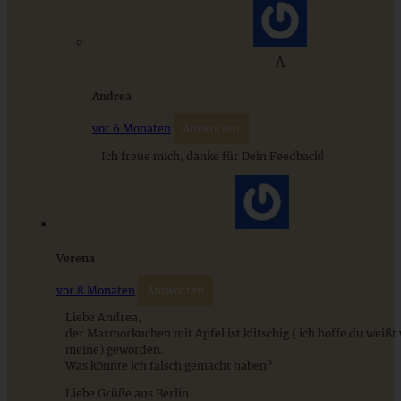
ZUM BEITRAG
A
Andrea
vor 6 Monaten
Antworten
Ich freue mich, danke für Dein Feedback!
Verena
vor 8 Monaten
Antworten
Klassischer Apple-Crumble mit Cantuccini-Streuseln und
Mascarponecreme
Liebe Andrea,
der Marmorkuchen mit Apfel ist klitschig ( ich hoffe du weißt 
meine) geworden.
Was könnte ich falsch gemacht haben?
ZUM BEITRAG
Liebe Grüße aus Berlin