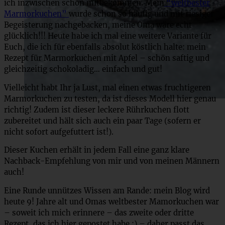
ich inzwischen schon mitbekommen. Mein
“weltbester
Marmorkuchen”
wurde schon so häufig und mit riesiger
Begeisterung nachgebacken, meine Oma wäre echt
glücklich!!! Heute habe ich mal eine weitere Variante für
Euch, die ich für ebenfalls absolut köstlich halte: mein
Rezept für Marmorkuchen mit Apfel – schön saftig und
gleichzeitig schokoladig… einfach und gut!
Vielleicht habt Ihr ja Lust, mal einen etwas fruchtigeren
Marmorkuchen zu testen, da ist dieses Modell hier genau
richtig! Zudem ist dieser leckere Rührkuchen flott
zubereitet und hält sich auch ein paar Tage (sofern er
nicht sofort aufgefuttert ist!).
Dieser Kuchen erhält in jedem Fall eine ganz klare
Nachback-Empfehlung von mir und von meinen Männern
auch!
Eine Runde unnützes Wissen am Rande: mein Blog wird
heute 9! Jahre alt und Omas weltbester Mamorkuchen war
– soweit ich mich erinnere – das zweite oder dritte
Rezept, das ich hier gepostet habe :) – daher passt das