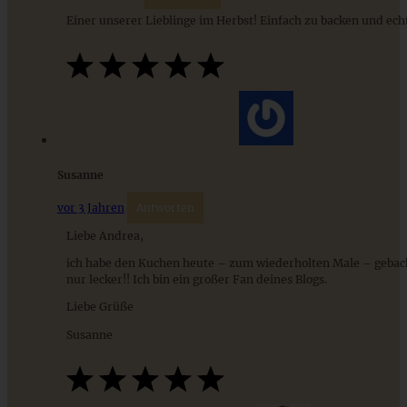
Einer unserer Lieblinge im Herbst! Einfach zu backen und echt
Apfel-Mascarpone-Torte mit Mandelboden
ZUM BEITRAG
Susanne
vor 3 Jahren
Antworten
Liebe Andrea,
Mediterran gewürztes Gemüse auf cremigem Tahini-
Minz-Joghurt
ich habe den Kuchen heute – zum wiederholten Male – gebac
nur lecker!! Ich bin ein großer Fan deines Blogs.
Liebe Grüße
ZUM BEITRAG
Susanne