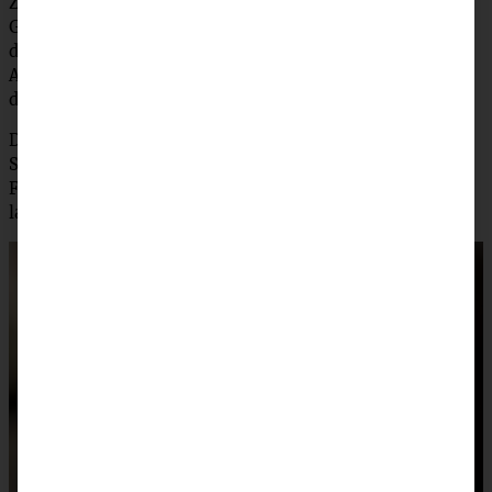
Zimt und der Zitronenschale einrühren. Teig in die
Gugelhupfform füllen. In die andere Hälfte den Kakao mit
den 2 EL Milch und der gehackten Schokolade einrühren.
Auf den hellen Teig geben und mit einer Gabel nun durch
den Teig ziehen und ihn so marmorieren.
Den Kuchen für ca. 60 Minuten backen (bitte
Stäbchenprobe machen!), dann für 15 Minuten in der
Form auskühlen lassen. Stürzen und komplett abkühlen
lassen. Vor dem Servieren mit Puderzucker bestäuben.