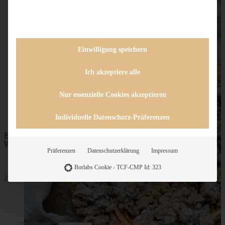
Einwilligung speichern
Ich akzeptiere alle
Nur essenzielle Cookies akzeptieren
Individuelle Datenschutz-Präferenzen
Blitzschneller Apfel-Rührkuchen mit knusprigen
Walnuss-Streuseln
Präferenzen
Datenschutzerklärung
Impressum
Borlabs Cookie - TCF-CMP Id: 323
ZUM BEITRAG