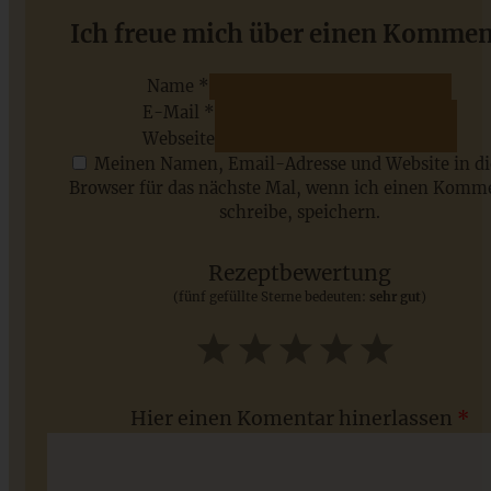
Apfel-Walnusskuchen mit karamellisierten Walnüssen
Ich freue mich über einen Kommen
Name *
E-Mail *
ZUM BEITRAG
Webseite
Meinen Namen, Email-Adresse und Website in d
Browser für das nächste Mal, wenn ich einen Komm
schreibe, speichern.
Saisonale Rezepte im Juli - meine 7 sommerlichen
Lieblinge, die Ihr jetzt unbedingt ausprobieren solltet
Rezeptbewertung
(fünf gefüllte Sterne bedeuten:
sehr gut
)
ZUM BEITRAG
1
2
3
4
5
Star
Stars
Stars
Stars
Stars
Hier einen Komentar hinerlassen
*