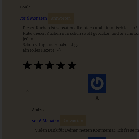
Toula
vor 6 Monaten
Antworten
Dieser Kuchen ist sensationell einfach und himmlisch lecker!
Habe diesen Kuchen nun schon so oft gebacken und er schmec
jedem!
Schön saftig und schokoladig.
Ein tolles Rezept :-)
Spiced Apple-Pie – Apple Pie mit Gewürzen
A
ZUM BEITRAG
Andrea
vor 6 Monaten
Antworten
9 saisonale Rezepte im August – die besten Ideen mit Obst
Vielen Dank für Deinen netten Kommentar. Ich freue m
& Gemüse der Saison