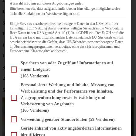
Auswahl wird nur auf dieses Angebot angewendet.
Bitte beachten Sie, dass aufgrund individueller Einstellungen möglicherweise
150 ml Rapsöl (oder anderes Pflanzenöl nach Belieben)
nicht alle Funktionen der Website verfügbar sind.
375 g Mehl
Einige Services verarbeiten personenbezogene Daten in den USA. Mit Ihrer
Einwilligung zur Nutzung dieser Services willigen Sie auch in die Verarbeitung
1 TL Zimt
Ihrer Daten in den USA gemäß Art. 49 (1) lit. a GDPR ein. Der EuGH stuft die
USA als ein Land mit unzureichendem Datenschutz nach EU-Standards ein. Es
besteht beispielsweise die Gefahr, dass US-Behörden personenbezogene Daten
1 Päckchen Backpulver
in Überwachungsprogrammen verarbeiten, ohne dass für Europäerinnen und
Europäer eine Klagemöglichkeit besteht.
100 ml Milch
Im Folgenden finden Sie eine Liste der Zwecke des IAB Transparency and Consent Fram
Speichern von oder Zugriff auf Informationen auf
30 g Back-Kakao
einem Endgerät
(168 Vendoren)
2 EL Milch
Personalisierte Werbung und Inhalte, Messung von
50 g gehackte Zartbitterschokolade
Werbeleistung und der Performance von Inhalten,
Zielgruppenforschung sowie Entwicklung und
Verbesserung von Angeboten
(166 Vendoren)
Verwendung genauer Standortdaten
(59 Vendoren)
Geräte anhand von aktiv angeforderten Informationen
identifizieren