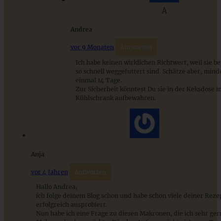
Die weltbesten Zimt-Haferflocken-Kekse und ein
A
Weihnachts-E-Book
Andrea
vor 9 Monaten
Antworten
ZUM BEITRAG
Ich habe keinen wirklichen Richtwert, weil sie b
so schnell weggefuttert sind. Schätze aber, mind
einmal 14 Tage.
Zur Sicherheit könntest Du sie in der Keksdose i
Schweizer Wurstsalat mit Käse - einfach, würzig und in 15
Kühlschrank aufbewahren.
Minuten auf dem Tisch!
ZUM BEITRAG
Anja
vor 4 Jahren
Antworten
Hallo Andrea,
ich folge deinem Blog schon und habe schon viele deiner Reze
erfolgreich ausprobiert.
Nun habe ich eine Frage zu diesen Makronen, die ich sehr ger