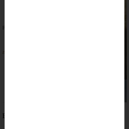
Feine Haselnuss-Plätzchen
ZUM BEITRAG
Beliebteste Rezepte