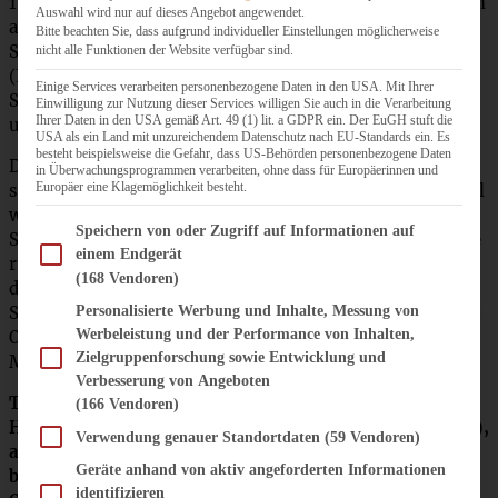
160 °C etwas anrösten (bis sie anfangen, zu duften!), dann
Auswahl wird nur auf dieses Angebot angewendet.
auf ein Küchentuch geben und die Schale etwas abreiben.
Bitte beachten Sie, dass aufgrund individueller Einstellungen möglicherweise
Sobald sie abgekühlt sind, im Blitzhacker fein mahlen.
nicht alle Funktionen der Website verfügbar sind.
(Ich mahle meine Nüsse immer gerne selbst.
Einige Services verarbeiten personenbezogene Daten in den USA. Mit Ihrer
Selbstverständlich könnt Ihr diesen Schritt überspringen
Einwilligung zur Nutzung dieser Services willigen Sie auch in die Verarbeitung
Ihrer Daten in den USA gemäß Art. 49 (1) lit. a GDPR ein. Der EuGH stuft die
und Euch gemahlene Haselnüsse kaufen!).
USA als ein Land mit unzureichendem Datenschutz nach EU-Standards ein. Es
besteht beispielsweise die Gefahr, dass US-Behörden personenbezogene Daten
Die Eier mit dem Zucker und Vanille sehr schaumig
in Überwachungsprogrammen verarbeiten, ohne dass für Europäerinnen und
Europäer eine Klagemöglichkeit besteht.
schlagen, Haselnüsse zufügen und unterrühren. Den Apfel
waschen, das Kerngehäuse ausstechen und mitsamt
Im Folgenden finden Sie eine Liste der Zwecke des IAB Transparency and Consent Fram
Speichern von oder Zugriff auf Informationen auf
Schale fein raspeln. Den Apfel unter die Haselnuss-Masse
einem Endgerät
rühren. Für 15 Minuten ziehen lassen, nochmals
(168 Vendoren)
durchrühren und dann mit zwei Löffeln Walnuss-große
Personalisierte Werbung und Inhalte, Messung von
Stücke auf die Oblaten aufsetzen. Den Backofen auf 165 °C
Werbeleistung und der Performance von Inhalten,
Ober-/Unterhitze vorheizen. Die Makronen für 18 – 20
Zielgruppenforschung sowie Entwicklung und
Minuten golden backen.
Verbesserung von Angeboten
Tipp: Falls Ihr keine Oblaten mögt, könnt Ihr die
(166 Vendoren)
Haselnussmakronen auch ohne backen (mach’ ich auch!),
Verwendung genauer Standortdaten
(59 Vendoren)
aber Achtung, sie kleben ziemlich am Backpapier, daher
Geräte anhand von aktiv angeforderten Informationen
bitte vorsichtig ablösen!
Außerdem können sie ohne
identifizieren