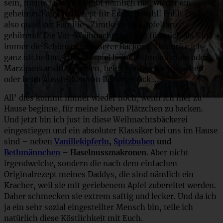
sein, meine Lieben! Es gibt nämlich mal wieder ein
geheimes Familienrezept für Euch, jawohl! Fühlt Euch
also quasi zur Familie „Zimtkeks und Apfeltarte“
gehörend! Die Vor-Weihnachtszeit war für mich als Kind
immer die Schönste in unserer Bäckerei. Da durfte ich
ganz oft helfen, zum Beispiel beim Bethmännchen oder
Marzipankartoffeln rollen, beim Spritzgebäck machen
oder beim Ausstechen von Buttergebäck …
All’ dies kommt immer wieder hoch, wenn ich hier zu
Hause beginne, für meine Lieben Plätzchen zu backen.
Und jetzt bin ich just in diese Weihnachtsbäckerei
eingestiegen und ein absoluter Klassiker bei uns im Hause
sind – neben
Vanillekipferln
,
Spitzbuben
und
Bethmännchen
– Haselnussmakronen
. Aber nicht
irgendwelche, sondern die nach dem einfachen
Originalrezept meines Daddys, die sind nämlich ein
Kracher, weil sie mit geriebenem Apfel zubereitet werden.
Daher schmecken sie extrem saftig und lecker. Und da ich
ja ein sehr sozial eingestellter Mensch bin, teile ich
natürlich diese Köstlichkeit mit Euch.