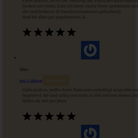
Liebe Andrea, da ich der Meinung bin, Plätzchen kann man da
backen und essen, habe ich heute meine Reste genommen un
die total leckeren 😋 Haselnussmakronen gebacken😊
Sind bei allen gut angekommen 👍
Silke
Nikolaus-Plätzchen – Santa Claus Cookies
vor 2 Jahren
Antworten
Hallo Andrea, wollte deine Makronen unbedingt ausprobieren
begeistert. Sie sind saftig und nicht zu süß und von meiner D
ließen sie sich gut lösen
ZUM BEITRAG
Stracciatella-Quarkcreme mit Kirschgrütze - einfaches