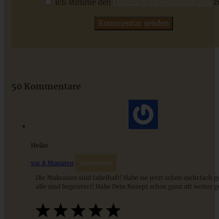
Ich stimme den
Datenschutzbestimmungen
z
ZUM BEITRAG
Das beste Rezept für Omas lockeren und buttrigen
Streuselkuchen - ganz einfach
50 Kommentare
ZUM BEITRAG
Heike
vor 8 Monaten
Antworten
Die Makronen sind fabelhaft! Habe sie jetzt schon mehrfach 
alle sind begeistert! Habe Dein Rezept schon ganz oft weiter 