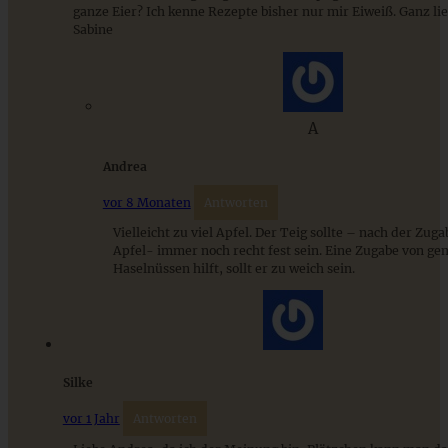
ganze Eier? Ich kenne Rezepte bisher nur mir Eiweiß. Ganz li
Sabine
A
Einfache Cranberry-Orangen-Plätzchen – fruchtig,
Andrea
buttrig, perfekt für die Winterzeit
vor 8 Monaten
Antworten
Vielleicht zu viel Apfel. Der Teig sollte – nach der Zug
ZUM BEITRAG
Apfel- immer noch recht fest sein. Eine Zugabe von g
Haselnüssen hilft, sollt er zu weich sein.
Cremiges Lemon Posset - die einfachste Zitronencreme in
nur 10 Minuten
Silke
vor 1 Jahr
Antworten
ZUM BEITRAG