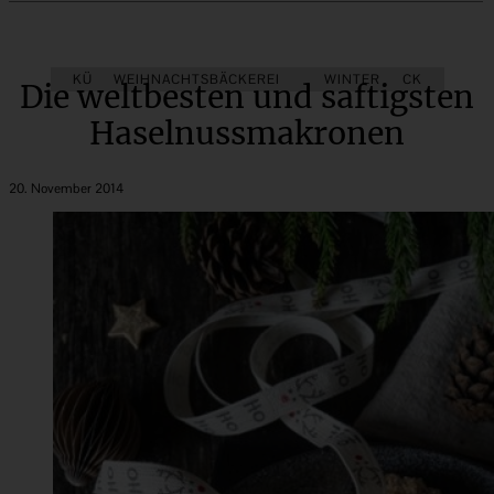
KÜCHENGESCHENKE
WEIHNACHTSBÄCKEREI
SÜSSES KLEINGEBÄCK
WINTER
Die weltbesten und saftigsten
Haselnussmakronen
20. November 2014