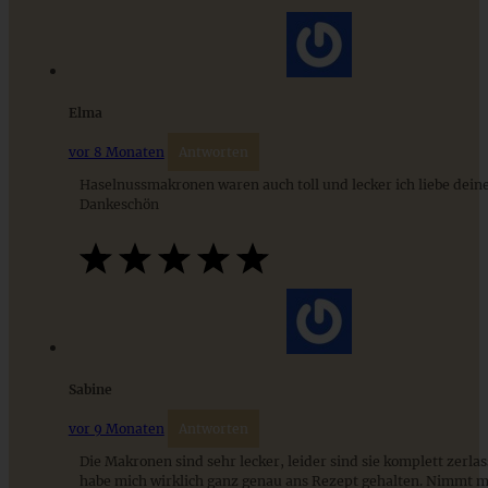
Weiße Schokocrossis und Mandel-Kokos-Bällchen
Elma
vor 8 Monaten
Antworten
ZUM BEITRAG
Haselnussmakronen waren auch toll und lecker ich liebe dein
Dankeschön
9 saisonale Rezepte im August – die besten Ideen mit Obst
& Gemüse der Saison
ZUM BEITRAG
Sabine
vor 9 Monaten
Antworten
Die Makronen sind sehr lecker, leider sind sie komplett zerlas
habe mich wirklich ganz genau ans Rezept gehalten. Nimmt m