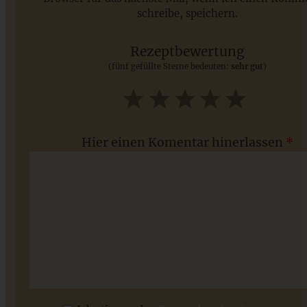
schreibe, speichern.
Saisonale Rezepte im Juli - meine 7 sommerlichen
Lieblinge, die Ihr jetzt unbedingt ausprobieren solltet
Rezeptbewertung
(fünf gefüllte Sterne bedeuten:
sehr gut
)
ZUM BEITRAG
1
2
3
4
5
Star
Stars
Stars
Stars
Stars
Hier einen Komentar hinerlassen
*
Spitzbuben mit Lemon-Curd