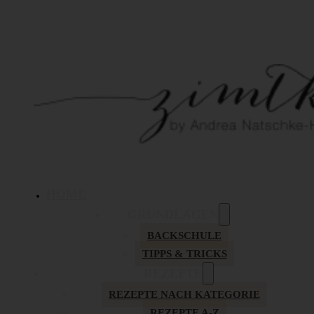
HOME
GRUNDLAGEN
BACKSCHULE
TIPPS & TRICKS
REZEPTE
REZEPTE NACH KATEGORIE
REZEPTE A-Z