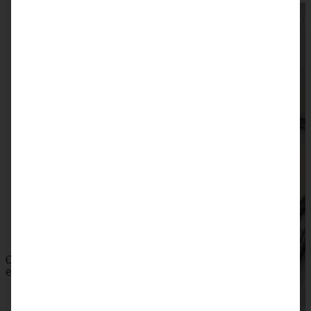
Knackige Nussecken mit Schokoladenguss
ZUM BEITRAG
Omas saftiger Zwetschgenkuchen mit Zimtkruste -
einfach und blitzschnell gebacken