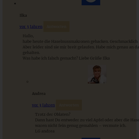
Dessert im Glas
Ilka
ZUM BEITRAG
vor 3 Jahren
Antworten
Hallo,
habe heute die Haselnussmakronen gebacken. Geschmacklich 
Aber leider sind sie mir breit gelaufen. Habe mich genau an d
gehalten.
Was habe ich falsch gemacht? Liebe Grüße Ilka
Andrea
vor 3 Jahren
Antworten
Cinnamon Roll Cookies – Zimtschnecken-Plätzchen
Trotz der Oblaten?
Dann hast Du entweder zu viel Apfel oder aber die Has
waren nicht fein genug gemahlen – vermute ich.
LG andrea