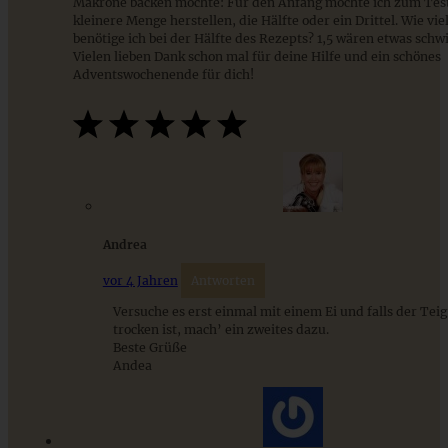
Makrone backen möchte: Für den Anfang möchte ich zum Test
kleinere Menge herstellen, die Hälfte oder ein Drittel. Wie vie
benötige ich bei der Hälfte des Rezepts? 1,5 wären etwas schwi
Vielen lieben Dank schon mal für deine Hilfe und ein schönes
Adventswochenende für dich!
Saftige Bratapfel-Cookies
ZUM BEITRAG
Andrea
vor 4 Jahren
Antworten
Einfache Sauerteigbrötchen mit Leinsamen - knusprig,
saftig und gelingsicher
Versuche es erst einmal mit einem Ei und falls der Tei
trocken ist, mach’ ein zweites dazu.
Beste Grüße
Andea
ZUM BEITRAG