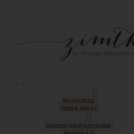
HOME
GRUNDLAGEN
BACKSCHULE
TIPPS & TRICKS
REZEPTE
REZEPTE NACH KATEGORIE
REZEPTE A-Z