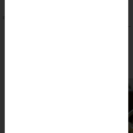
15. Oktober 2025
Meine 18 Lieblingsrezepte für Kürbis süß und herzhaft –
einfach, saisonal, lecker!
ZUM BEITRAG