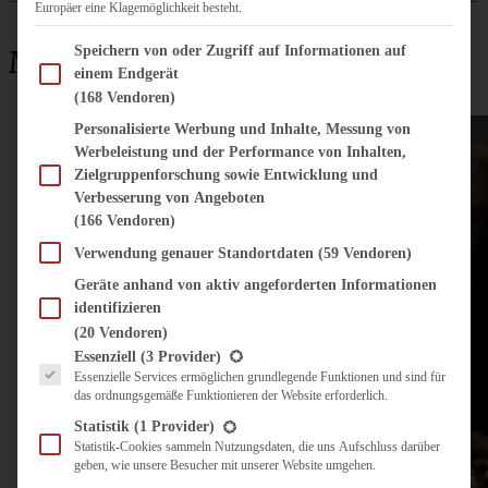
Europäer eine Klagemöglichkeit besteht.
Im Folgenden finden Sie eine Liste der Zwecke des IAB Transparency and Consent Fram
Speichern von oder Zugriff auf Informationen auf
My best of ...
einem Endgerät
(168 Vendoren)
Personalisierte Werbung und Inhalte, Messung von
Werbeleistung und der Performance von Inhalten,
Zielgruppenforschung sowie Entwicklung und
Verbesserung von Angeboten
(166 Vendoren)
Verwendung genauer Standortdaten
(59 Vendoren)
Geräte anhand von aktiv angeforderten Informationen
identifizieren
(20 Vendoren)
Es folgt eine Liste der Service-Gruppen, für die eine Einwilligung erteilt werden kann.
Essenziell
(3 Provider)
Essenzielle Services ermöglichen grundlegende Funktionen und sind für
das ordnungsgemäße Funktionieren der Website erforderlich.
Statistik
(1 Provider)
Statistik-Cookies sammeln Nutzungsdaten, die uns Aufschluss darüber
geben, wie unsere Besucher mit unserer Website umgehen.