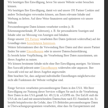
SÜSS & HERZHAFT
Wir benötigen Ihre Einwilligung, bevor Sie unsere Website weiter besuchen
können.
BROTAUFSTRICH
Wir benötigen Ihre Einwilligung, damit wir und unsere 191 Partner Cookies und
BRUNCH & FRÜHSTÜCK
andere Technologien verwenden können, um Ihnen relevante Inhalte und
DIPS, SAUCEN, CHUTNEYS
Werbung zu liefern. Auf diese Weise finanzieren und optimieren wir unsere
Website.
KINDER-LIEBLINGSESSEN
Personenbezogene Daten können verarbeitet werden (z. B.
KÜCHENGESCHENKE
Erkennungsmerkmale, IP-Adressen), z. B. für personalisierte Anzeigen und
OMAS REZEPTE
Inhalte oder zur Messung von Anzeigen und Inhalten.
TARTES UND PIES
Einige unserer
191 Partner
verarbeiten Ihre Daten (jederzeit widerrufbar) auf der
Grundlage eines
berechtigten Interesses
.
UNTERWEGS
Weitere Informationen über die Verwendung Ihrer Daten und über unsere Partner
finden Sie unter
Einstellungen
oder in unserer Datenschutzerklärung.
REISETIPPS
Es besteht keine Verpflichtung, der Verarbeitung Ihrer Daten zuzustimmen, um
dieses Angebot zu nutzen.
KULINARISCH UNTERWEGS
Wir können bestimmte Inhalte nicht ohne Ihre Einwilligung anzeigen. Sie können
ÜBER MICH
Ihre Auswahl jederzeit unter
Einstellungen
widerrufen oder anpassen. Ihre
Auswahl wird nur auf dieses Angebot angewendet.
ZUSAMMENARBEIT
Bitte beachten Sie, dass aufgrund individueller Einstellungen möglicherweise
nicht alle Funktionen der Website verfügbar sind.
Einige Services verarbeiten personenbezogene Daten in den USA. Mit Ihrer
Einwilligung zur Nutzung dieser Services willigen Sie auch in die Verarbeitung
Ihrer Daten in den USA gemäß Art. 49 (1) lit. a GDPR ein. Der EuGH stuft die
USA als ein Land mit unzureichendem Datenschutz nach EU-Standards ein. Es
Suche
besteht beispielsweise die Gefahr, dass US-Behörden personenbezogene Daten
in Überwachungsprogrammen verarbeiten, ohne dass für Europäerinnen und