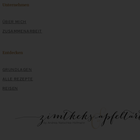
Unternehmen
Einfache Sauerteigbrötchen mit Leinsamen - knusprig,
saftig und gelingsicher
ÜBER MICH
ZUSAMMENARBEIT
ZUM BEITRAG
Entdecken
GRUNDLAGEN
ALLE REZEPTE
REISEN
Saftige Rhabarber-Muffins mit knusprigen
Vanillestreuseln