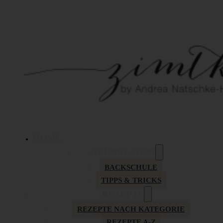
HOME
GRUNDLAGEN
BACKSCHULE
TIPPS & TRICKS
REZEPTE
REZEPTE NACH KATEGORIE
REZEPTE A-Z