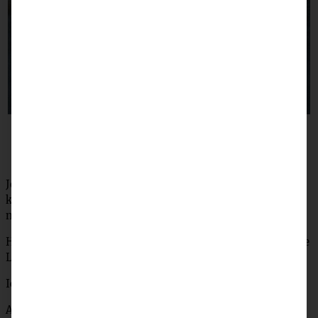
Jetzt ran an die Schüsseln und ganz schnell diese
köstlichen Muffins gebacken, dann könnt Ihr sie heute
noch zum Kaffeestündchen genießen.
Habt einen wundervollen und gemütlichen Sonntag meine
Lieben und startet gut in die neue Woche.
Ich wünsch’ Euch was!
Andrea