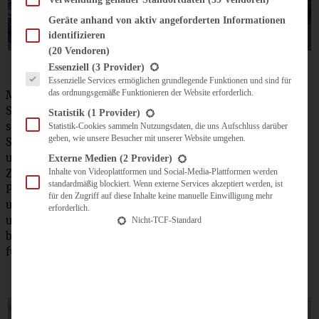
Geräte anhand von aktiv angeforderten Informationen
identifizieren
(20 Vendoren)
Es folgt eine Liste der Service-Gruppen, für die eine Einwilligung erteilt werden kann.
Essenziell
(3 Provider)
Essenzielle Services ermöglichen grundlegende Funktionen und sind für
das ordnungsgemäße Funktionieren der Website erforderlich.
Mehl, Backpulver, Lebkuchengewürz und Salz in eine
Schüssel sieben. Butte mit dem Zucker schaumig
Statistik
(1 Provider)
schlagen, nach und nach die beiden Eier dazugeben.
Statistik-Cookies sammeln Nutzungsdaten, die uns Aufschluss darüber
geben, wie unsere Besucher mit unserer Website umgehen.
Schmand und Bittermandel unterrühren, Mehlmischung
und Mandeln zufügen und kurz verrühren, so dass die
Externe Medien
(2 Provider)
Zutaten gerade eben verbunden sind. Nun die
Inhalte von Videoplattformen und Social-Media-Plattformen werden
standardmäßig blockiert. Wenn externe Services akzeptiert werden, ist
Preiselbeeren mit einem Teigspatel vorsichtig
für den Zugriff auf diese Inhalte keine manuelle Einwilligung mehr
unterheben. Ein Muffinblech vorbereiten, Teig einfüllen
erforderlich.
und mit Zimtzucker abstreuen. Im vorgeheizten Backofen
Nicht-TCF-Standard
bei 200 °C (180 °C Umluft) auf der 2. Schiene von unten
für 25 Minuten backen.