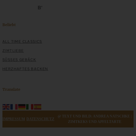
ZUM BEITRAG
Beliebt
ALL TIME CLASSICS
Klassische Spargelcremesuppe aus Spargel und
Spargelschalen ganz ohne Mehlschwitze
ZIMTLIEBE
SÜSSES GEBÄCK
ZUM BEITRAG
HERZHAFTES BACKEN
Translate
@ TEXT UND BILD: ANDREA NATSCHKE |
IMPRESSUM
DATENSCHUTZ
ZIMTKEKS UND APFELTARTE