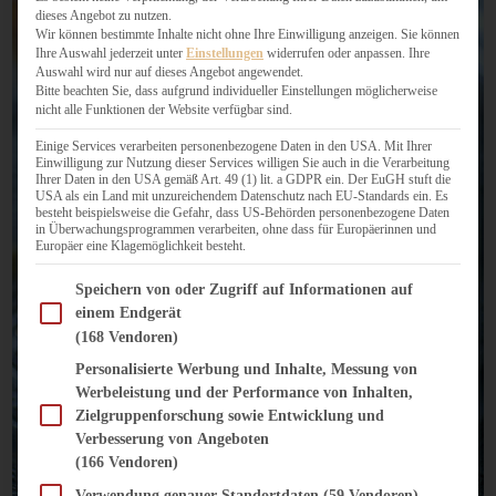
dieses Angebot zu nutzen.
Wir können bestimmte Inhalte nicht ohne Ihre Einwilligung anzeigen. Sie können
Ihre Auswahl jederzeit unter
Einstellungen
widerrufen oder anpassen. Ihre
Auswahl wird nur auf dieses Angebot angewendet.
Bitte beachten Sie, dass aufgrund individueller Einstellungen möglicherweise
nicht alle Funktionen der Website verfügbar sind.
Einige Services verarbeiten personenbezogene Daten in den USA. Mit Ihrer
Einwilligung zur Nutzung dieser Services willigen Sie auch in die Verarbeitung
Ihrer Daten in den USA gemäß Art. 49 (1) lit. a GDPR ein. Der EuGH stuft die
USA als ein Land mit unzureichendem Datenschutz nach EU-Standards ein. Es
besteht beispielsweise die Gefahr, dass US-Behörden personenbezogene Daten
in Überwachungsprogrammen verarbeiten, ohne dass für Europäerinnen und
Europäer eine Klagemöglichkeit besteht.
Im Folgenden finden Sie eine Liste der Zwecke des IAB Transparency and Consent Fram
Speichern von oder Zugriff auf Informationen auf
einem Endgerät
(168 Vendoren)
Personalisierte Werbung und Inhalte, Messung von
Werbeleistung und der Performance von Inhalten,
Zielgruppenforschung sowie Entwicklung und
Verbesserung von Angeboten
(166 Vendoren)
Verwendung genauer Standortdaten
(59 Vendoren)