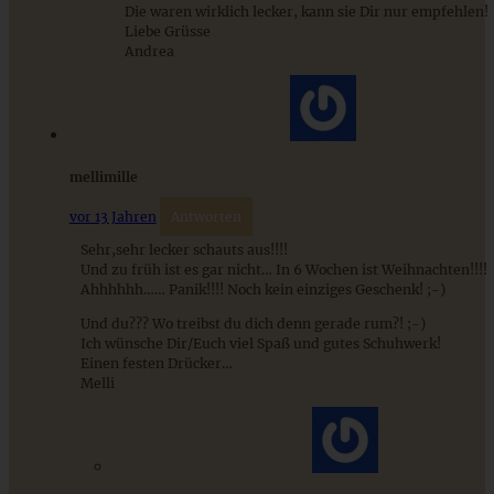
Spiced Apple-Pie – Apple Pie mit Gewürzen
Die waren wirklich lecker, kann sie Dir nur empfehlen!
Liebe Grüsse
Andrea
ZUM BEITRAG
mellimille
Mediterran gewürztes Gemüse auf cremigem Tahini-
Minz-Joghurt
vor 13 Jahren
Antworten
Sehr,sehr lecker schauts aus!!!!
Und zu früh ist es gar nicht… In 6 Wochen ist Weihnachten!!!!
Ahhhhhh…… Panik!!!! Noch kein einziges Geschenk! ;-)
ZUM BEITRAG
Und du??? Wo treibst du dich denn gerade rum?! ;-)
Ich wünsche Dir/Euch viel Spaß und gutes Schuhwerk!
Einen festen Drücker…
Melli