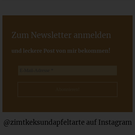
ZUM BEITRAG
Zum Newsletter anmelden
und leckere Post von mir bekommen!
Blitzschnelle Pflaumen-Puddingtörtchen
ZUM BEITRAG
@zimtkeksundapfeltarte auf Instagram