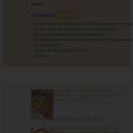
Andrea
vor 13 Jahren
Antworten
Sei getröstet, liebe Melli, ich habe auch noch kein Gesc
Ich war über das Wochenende in Stockholm bei
Gesunde Blaubeer-Mandel-Joghurt-Muffins
Rosaroodgoesstockholm goes Stockholm…
Die hatte zu einem kleinen Bloggertreffen eingeladen 
ganz großartig!
Schöne Woche und drück Dich!
Andrea
ZUM BEITRAG
Schweizer Wurstsalat mit Käse - einfach, würzig und in 15
Minuten auf dem Tisch!
Aprikosen-Schmandkuchen mit
Streuseln – cremig und fruchtig – der
perfekte Sommerkuchen
ZUM BEITRAG
Veröffentlich am 8. August 2026
9 saisonale Rezepte im August – die
besten Ideen mit Obst & Gemüse der