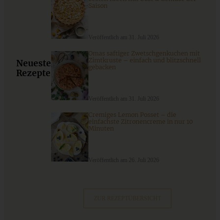
Saison
Veröffentlich am 31. Juli 2026
Omas saftiger Zwetschgenkuchen mit
Zimtkruste – einfach und blitzschnell
Neueste
gebacken
Rezepte
Veröffentlich am 31. Juli 2026
Köstliche Apfelküchlein mit Walnüssen und Orange
Cremiges Lemon Posset – die
einfachste Zitronencreme in nur 10
Minuten
ZUM BEITRAG
Veröffentlich am 26. Juli 2026
Aprikosen-Schmandkuchen mit Streuseln - cremig und
fruchtig - der perfekte Sommerkuchen
ZUR REZEPTÜBERSICHT