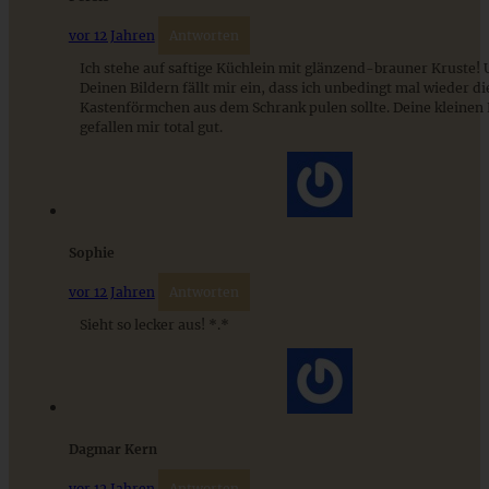
ZUM BEITRAG
vor 12 Jahren
Antworten
Ich stehe auf saftige Küchlein mit glänzend-brauner Kruste! 
Deinen Bildern fällt mir ein, dass ich unbedingt mal wieder di
Kastenförmchen aus dem Schrank pulen sollte. Deine kleinen 
gefallen mir total gut.
Sophie
vor 12 Jahren
Antworten
Blitzschnelle Pflaumen-Puddingtörtchen
Sieht so lecker aus! *.*
ZUM BEITRAG
Dagmar Kern
vor 12 Jahren
Antworten