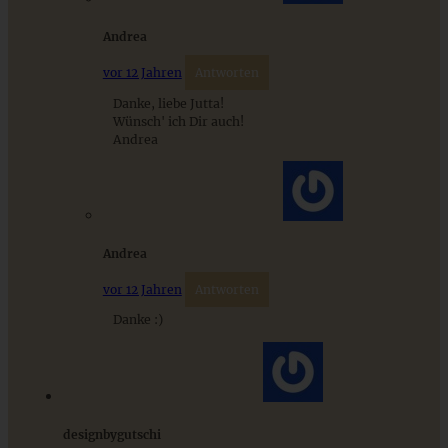
Andrea
Saftige Kürbis-Muffins mit Pekan-Streuseln
vor 12 Jahren
Antworten
Danke, liebe Jutta!
Wünsch' ich Dir auch!
ZUM BEITRAG
Andrea
Mediterran gewürztes Gemüse auf cremigem Tahini-
Minz-Joghurt
Andrea
vor 12 Jahren
Antworten
ZUM BEITRAG
Danke :)
designbygutschi