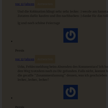
vor 12 Jahren
Antworten
Und die Kobination klingt sehr sehr lecker :) werde am Samsta
Zutaten dafür kaufen und ihn nachbacken :) danke für das tol
lg und noch schöne Feiertage
Apfel-Streuselkuchen mit Zimt und Haselnüssen
Persis
vor 12 Jahren
Antworten
ZUM BEITRAG
Urks, Fehlermeldung beim Absenden des Kommentars! Ich hof
den Weg trotzdem noch zu Dir gefunden. Falls nicht, kommt 
die geraffe "Zusammenfassung" dessen, was ich geschrieben
lecker, lecker, lecker!
9 saisonale Rezepte im August – die besten Ideen mit Obst
& Gemüse der Saison
Persis