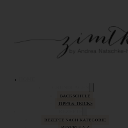
HOME
GRUNDLAGEN
BACKSCHULE
TIPPS & TRICKS
REZEPTE
REZEPTE NACH KATEGORIE
REZEPTE A-Z