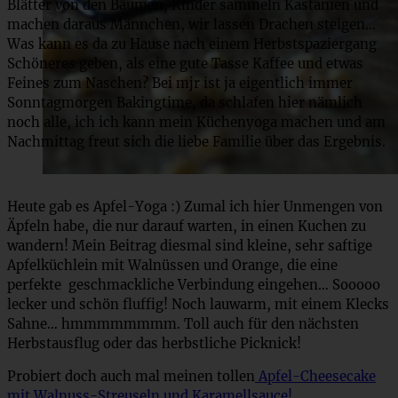
Blätter von den Bäumen, Kinder sammeln Kastanien und
machen daraus Männchen, wir lassen Drachen steigen…
Was kann es da zu Hause nach einem Herbstspaziergang
Schöneres geben, als eine gute Tasse Kaffee und etwas
Feines zum Naschen? Bei mjr ist ja eigentlich immer
Sonntagmorgen Bakingtime, da schlafen hier nämlich
noch alle, ich ich kann mein Küchenyoga machen und am
Nachmittag freut sich die liebe Familie über das Ergebnis.
Heute gab es Apfel-Yoga :) Zumal ich hier Unmengen von
Äpfeln habe, die nur darauf warten, in einen Kuchen zu
wandern! Mein Beitrag diesmal sind kleine, sehr saftige
Apfelküchlein mit Walnüssen und Orange, die eine
perfekte geschmackliche Verbindung eingehen… Sooooo
lecker und schön fluffig! Noch lauwarm, mit einem Klecks
Sahne… hmmmmmmmm. Toll auch für den nächsten
Herbstausflug oder das herbstliche Picknick!
Probiert doch auch mal meinen tollen
Apfel-Cheesecake
mit Walnuss-Streuseln und Karamellsauce!