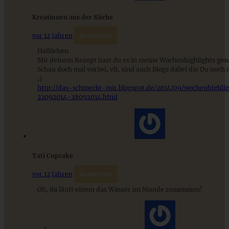
ZUM BEITRAG
Kreationen aus der Küche
vor 12 Jahren
Antworten
Hallöchen
Mit deinem Rezept hast du es in meine Wochenhighlights gesc
Stracciatella-Quarkcreme mit Kirschgrütze - einfaches
Dessert im Glas
Schau doch mal vorbei, vlt. sind auch Blogs dabei die Du noch 
;)
http://das-schmeckt-mir.blogspot.de/2014/09/wochenhighli
22092014-28092014.html
ZUM BEITRAG
Tati Cupcake
vor 12 Jahren
Antworten
Oh, da läuft einem das Wasser im Munde zusammen!