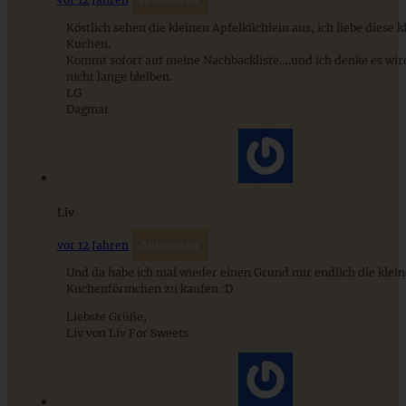
Cremiges Lemon Posset - die einfachste Zitronencreme in
Köstlich sehen die kleinen Apfelküchlein aus, ich liebe diese k
nur 10 Minuten
Kuchen.
Kommt sofort auf meine Nachbackliste….und ich denke es wir
nicht lange bleiben.
LG
ZUM BEITRAG
Dagmar
Liv
vor 12 Jahren
Antworten
Und da habe ich mal wieder einen Grund mir endlich die klei
Kuchenförmchen zu kaufen :D
Liebste Grüße,
Liv von Liv For Sweets
Einfach und schnell: Mini-Rüblikuchen