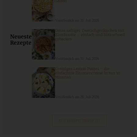
Saison
Veröffentlich am 31. Juli 2026
Omas saftiger Zwetschgenkuchen mit
Zimtkruste – einfach und blitzschnell
Neueste
gebacken
Rezepte
Veröffentlich am 31. Juli 2026
Cremiges Lemon Posset – die
einfachste Zitronencreme in nur 10
“Köstlich backen mit Äpfeln” – mein zweites Buch und
Minuten
saftiger Apfel-Walnuss-Streusel-Kuchen
Veröffentlich am 26. Juli 2026
ZUM BEITRAG
ZUR REZEPTÜBERSICHT
Schweizer Wurstsalat mit Käse - einfach, würzig und in 15
Minuten auf dem Tisch!