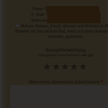
Name *
E-Mail *
ZUM BEITRAG
Webseite
Meinen Namen, Email-Adresse und Website in d
Browser für das nächste Mal, wenn ich einen Komm
schreibe, speichern.
Saisonale Rezepte im Juli - meine 7 sommerlichen
Lieblinge, die Ihr jetzt unbedingt ausprobieren solltet
Rezeptbewertung
(fünf gefüllte Sterne bedeuten:
sehr gut
)
ZUM BEITRAG
1
2
3
4
5
Star
Stars
Stars
Stars
Stars
Hier einen Komentar hinerlassen
*