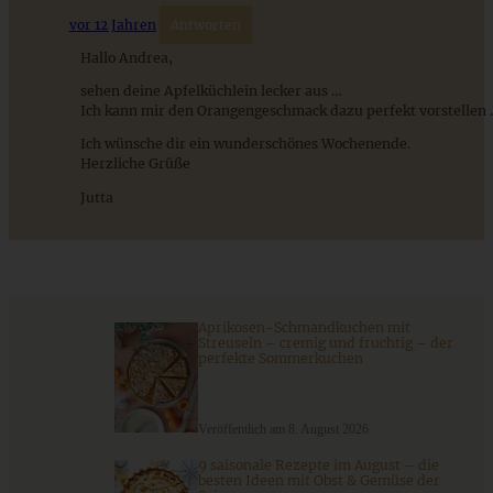
vor 12 Jahren
Antworten
Hallo Andrea,
sehen deine Apfelküchlein lecker aus …
Ich kann mir den Orangengeschmack dazu perfekt vorstellen
Ich wünsche dir ein wunderschönes Wochenende.
Apfel-Walnusskuchen mit karamellisierten Walnüssen
Herzliche Grüße
Jutta
ZUM BEITRAG
Aprikosen-Schmandkuchen mit
Streuseln – cremig und fruchtig – der
Aprikosen-Schmandkuchen mit Streuseln - cremig und
perfekte Sommerkuchen
fruchtig - der perfekte Sommerkuchen
Veröffentlich am 8. August 2026
ZUM BEITRAG
9 saisonale Rezepte im August – die
besten Ideen mit Obst & Gemüse der