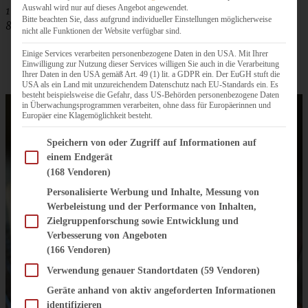
Auswahl wird nur auf dieses Angebot angewendet.
1 großer Apfel (oder zwei kleine)
Bitte beachten Sie, dass aufgrund individueller Einstellungen möglicherweise
80 g gehackte Walnüsse
nicht alle Funktionen der Website verfügbar sind.
Einige Services verarbeiten personenbezogene Daten in den USA. Mit Ihrer
Einwilligung zur Nutzung dieser Services willigen Sie auch in die Verarbeitung
Ihrer Daten in den USA gemäß Art. 49 (1) lit. a GDPR ein. Der EuGH stuft die
USA als ein Land mit unzureichendem Datenschutz nach EU-Standards ein. Es
besteht beispielsweise die Gefahr, dass US-Behörden personenbezogene Daten
in Überwachungsprogrammen verarbeiten, ohne dass für Europäerinnen und
Europäer eine Klagemöglichkeit besteht.
Im Folgenden finden Sie eine Liste der Zwecke des IAB Transparency and Consent Fram
Speichern von oder Zugriff auf Informationen auf
einem Endgerät
(168 Vendoren)
Personalisierte Werbung und Inhalte, Messung von
Werbeleistung und der Performance von Inhalten,
Zielgruppenforschung sowie Entwicklung und
Verbesserung von Angeboten
(166 Vendoren)
Verwendung genauer Standortdaten
(59 Vendoren)
Geräte anhand von aktiv angeforderten Informationen
identifizieren