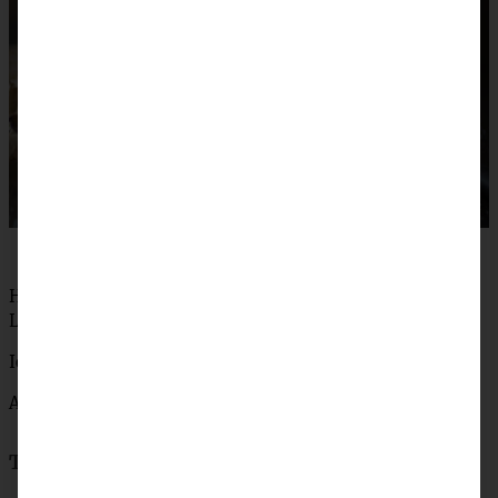
Habt ein zauberhaftes und erholsames Wochenende, Ihr
Lieben! Backt Euch was Schönes!
Ich wünsch’ Euch was!
Andrea
Teile das Rezept