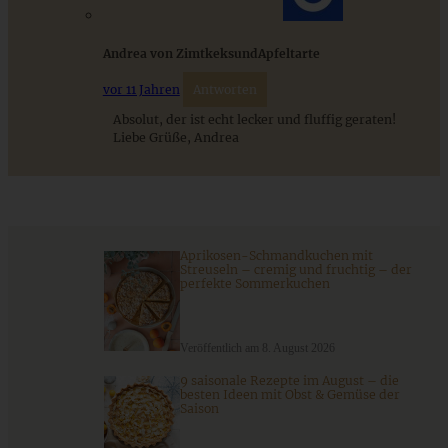
Stracciatella-Quarkcreme mit Kirschgrütze - einfaches
Dessert im Glas
Andrea von ZimtkeksundApfeltarte
vor 11 Jahren
Antworten
ZUM BEITRAG
Absolut, der ist echt lecker und fluffig geraten!
Liebe Grüße, Andrea
Aprikosen-Schmandkuchen mit
Streuseln – cremig und fruchtig – der
perfekte Sommerkuchen
Veröffentlich am 8. August 2026
Saftiger Orangen-Mohn-Kuchen vegan
9 saisonale Rezepte im August – die
besten Ideen mit Obst & Gemüse der
Saison