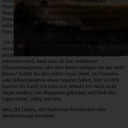
drölfzigtausend Rezeptbücher, -zeitschriften und
Pinterestboards angeschaut und mir ganz viele neue
Rezepte überlegt. Ihr dürft Euch also auf die kommenden
Posts hier freuen! Anfang mache ich heute mit diesem
tollen
Apfel-Cranberry-Kuchen vegan
im Glas zum
Verschenken oder natürlich zum selber naschen!
Ich freue mich ja immer, wenn es mir gelingt, ein Rezept
so zu basteln, dass für alle Geschmäcker etwas
herauskommt und da dieser feine Kuchen mit Apfelmus
zubereitet wird, kann man als Fett wahlweise
Pflanzenmargarine oder aber Butter zufügen. Ist das nicht
klasse? Solltet Ihr also selbst vegan leben, im Freundes-
oder Bekanntenkreis einen Veganer haben, hier ist DER
Kuchen für Euch! Ich habe ihn, obwohl ich mich nicht
vegan ernähre, mit Margarine gebacken und finde ihn
super lecker, saftig und fein.
Also, Ihr Lieben, viel Spaß beim Nachbacken oder
Backmischung erstellen!