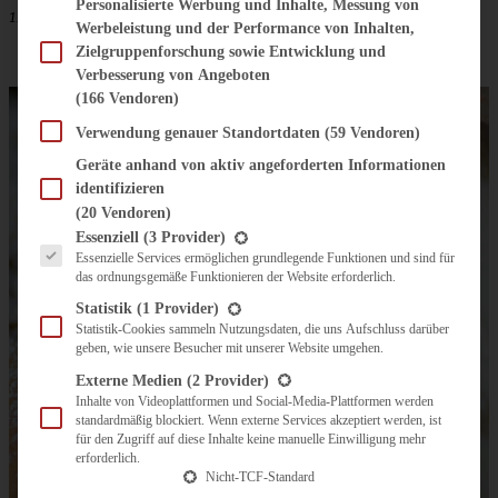
Personalisierte Werbung und Inhalte, Messung von
125 g Margarine / weiche Butter
Werbeleistung und der Performance von Inhalten,
Zielgruppenforschung sowie Entwicklung und
Verbesserung von Angeboten
(166 Vendoren)
Verwendung genauer Standortdaten
(59 Vendoren)
Geräte anhand von aktiv angeforderten Informationen
identifizieren
(20 Vendoren)
Es folgt eine Liste der Service-Gruppen, für die eine Einwilligung erteilt werden kann.
Essenziell
(3 Provider)
Essenzielle Services ermöglichen grundlegende Funktionen und sind für
das ordnungsgemäße Funktionieren der Website erforderlich.
Statistik
(1 Provider)
Statistik-Cookies sammeln Nutzungsdaten, die uns Aufschluss darüber
geben, wie unsere Besucher mit unserer Website umgehen.
Externe Medien
(2 Provider)
Inhalte von Videoplattformen und Social-Media-Plattformen werden
standardmäßig blockiert. Wenn externe Services akzeptiert werden, ist
für den Zugriff auf diese Inhalte keine manuelle Einwilligung mehr
erforderlich.
Nicht-TCF-Standard