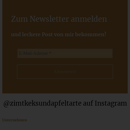
Einfaches Rezept für vegane Florentiner
Zum Newsletter anmelden
und leckere Post von mir bekommen!
ZUM BEITRAG
Schweizer Wurstsalat mit Käse - einfach, würzig und in 15
Minuten auf dem Tisch!
ZUM BEITRAG
@zimtkeksundapfeltarte auf Instagram
Unternehmen