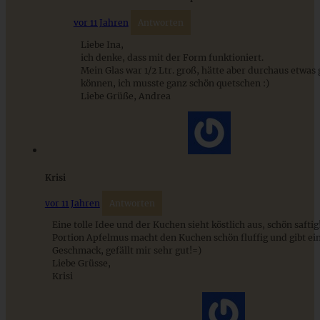
vor 11 Jahren
Antworten
Liebe Ina,
ich denke, dass mit der Form funktioniert.
Mein Glas war 1/2 Ltr. groß, hätte aber durchaus etwas 
können, ich musste ganz schön quetschen :)
Liebe Grüße, Andrea
Krisi
Sommerlicher Quinoa-Salat mit Zitronendressing (vegan)
vor 11 Jahren
Antworten
Eine tolle Idee und der Kuchen sieht köstlich aus, schön safti
Portion Apfelmus macht den Kuchen schön fluffig und gibt ei
Geschmack, gefällt mir sehr gut!=)
ZUM BEITRAG
Liebe Grüsse,
Krisi