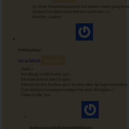
Ja, diese Vorweihnachtszeit hat immer einen ganz bes
Zauber! Ich liebe diese Wochen auch sehr <3
Drücker, Andrea
Vollkornbrötchen mit Knusperkruste
Veilchenblau
vor 11 Jahren
Antworten
Hallo:)
Das klingt wirklich sehr gut…
ZUM BEITRAG
Ich habe jedoch zwei Fragen:
Könnte ich den Kuchen auch in einer 18er Springform backen
Und welches Fassungsvermögen hat dein Weckglas…?
Liebe Grüße, Ina
Cremiges Lemon Posset - die einfachste Zitronencreme in
nur 10 Minuten
ZUM BEITRAG
Andrea von ZimtkeksundApfeltarte