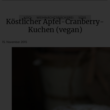
KÜCHENGESCHENKE
WEIHNACHTSBÄCKEREI
VEGAN SÜSS
Köstlicher Apfel-Cranberry-
Kuchen (vegan)
15. November 2015