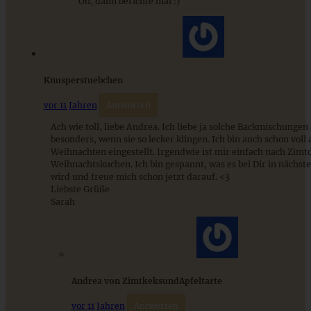
Oh, dann berichte mal :)
Erdnussbutter-Schokoladenkuchen mit gerösteten
Erdnüssen vegan
Knusperstuebchen
vor 11 Jahren
Antworten
ZUM BEITRAG
Ach wie toll, liebe Andrea. Ich liebe ja solche Backmischungen
besonders, wenn sie so lecker klingen. Ich bin auch schon voll 
Weihnachten eingestellt. Irgendwie ist mir einfach nach Zimt
Weihnachtskuchen. Ich bin gespannt, was es bei Dir in nächste
9 saisonale Rezepte im August – die besten Ideen mit Obst
wird und freue mich schon jetzt darauf. <3
& Gemüse der Saison
Liebste Grüße
Sarah
ZUM BEITRAG
Andrea von ZimtkeksundApfeltarte
vor 11 Jahren
Antworten