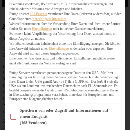
Erkennungsmerkmale, IP-Adressen), z. B. für personalisierte Anzeigen und
Inhalte oder zur Messung von Anzeigen und Inhalten.
Einige unserer
191 Partner
verarbeiten Ihre Daten (jederzeit widerrufbar) auf der
Grundlage eines
berechtigten Interesses
.
Weitere Informationen über die Verwendung Ihrer Daten und über unsere Partner
Zutaten Apfel-Cranberry-Kuchen vegan
finden Sie unter
Einstellungen
oder in unserer Datenschutzerklärung.
Es besteht keine Verpflichtung, der Verarbeitung Ihrer Daten zuzustimmen, um
für eine Kastenform oder ein Weckglas:
dieses Angebot zu nutzen.
Wir können bestimmte Inhalte nicht ohne Ihre Einwilligung anzeigen. Sie können
(ich schreibe die Zutaten in der Reihenfolge auf, wie sie im
Ihre Auswahl jederzeit unter
Einstellungen
widerrufen oder anpassen. Ihre
Auswahl wird nur auf dieses Angebot angewendet.
Glas geschichtet werden können)
Bitte beachten Sie, dass aufgrund individueller Einstellungen möglicherweise
nicht alle Funktionen der Website verfügbar sind.
120 g Dinkelmehl
1 Päckchen Backpulver
Einige Services verarbeiten personenbezogene Daten in den USA. Mit Ihrer
Einwilligung zur Nutzung dieser Services willigen Sie auch in die Verarbeitung
60 g brauner Zucker
Ihrer Daten in den USA gemäß Art. 49 (1) lit. a GDPR ein. Der EuGH stuft die
1 TL Zimt
USA als ein Land mit unzureichendem Datenschutz nach EU-Standards ein. Es
besteht beispielsweise die Gefahr, dass US-Behörden personenbezogene Daten
180 g Dinkelmehl
in Überwachungsprogrammen verarbeiten, ohne dass für Europäerinnen und
1 Päckchen Bourbon-Vanillezucker
Europäer eine Klagemöglichkeit besteht.
60 g brauner Zucker
Im Folgenden finden Sie eine Liste der Zwecke des IAB Transparency and Consent Fram
75 g Cranberrys
Speichern von oder Zugriff auf Informationen auf
einem Endgerät
Zufügen:
(168 Vendoren)
250 g ungesüßtes Apfelmus oder Apfelmark