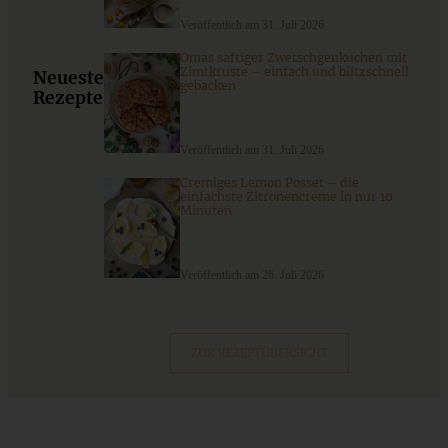
ZUM BEITRAG
Veröffentlich am 31. Juli 2026
Omas saftiger Zwetschgenkuchen mit
Zimtkruste – einfach und blitzschnell
Neueste
gebacken
Rezepte
Mediterran gewürztes Gemüse auf cremigem Tahini-
Minz-Joghurt
Veröffentlich am 31. Juli 2026
Cremiges Lemon Posset – die
ZUM BEITRAG
einfachste Zitronencreme in nur 10
Minuten
Veröffentlich am 26. Juli 2026
ZUR REZEPTÜBERSICHT