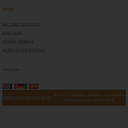
Beliebt
ALL TIME CLASSICS
ZIMTLIEBE
SÜSSES GEBÄCK
HERZHAFTES BACKEN
Meine 12 besten Geschenke aus der Küche – einfach und
Translate
gelingsicher
ZUM BEITRAG
@ TEXT UND BILD: ANDREA NATSCHKE |
IMPRESSUM
DATENSCHUTZ
ZIMTKEKS UND APFELTARTE
Klassische Spargelcremesuppe aus Spargel und
Spargelschalen ganz ohne Mehlschwitze