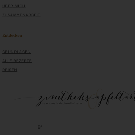
ÜBER MICH
ZUSAMMENARBEIT
Entdecken
Baked oatmeal vegan mit Apfel, Nüssen und Zimt
GRUNDLAGEN
ALLE REZEPTE
ZUM BEITRAG
REISEN
Einfache Sauerteigbrötchen mit Leinsamen - knusprig,
saftig und gelingsicher
ZUM BEITRAG