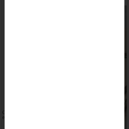
Gesunde Apple Pie Cookies
ZUM BEITRAG
Omas saftiger Zwetschgenkuchen mit Zimtkruste -
einfach und blitzschnell gebacken