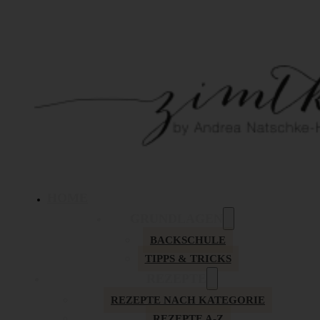
HOME
GRUNDLAGEN
BACKSCHULE
TIPPS & TRICKS
REZEPTE
REZEPTE NACH KATEGORIE
REZEPTE A-Z