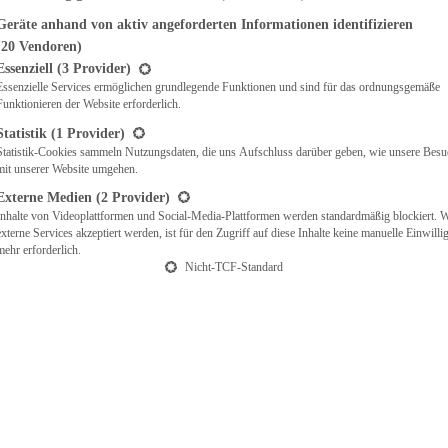
Geräte anhand von aktiv angeforderten Informationen identifizieren
(20 Vendoren)
t eine Liste der Service-Gruppen, für die eine Einwilligung erteilt werden ka
Essenziell
(3 Provider)
Essenzielle Services ermöglichen grundlegende Funktionen und sind für das ordnungsgemäße
Funktionieren der Website erforderlich.
Statistik
(1 Provider)
Statistik-Cookies sammeln Nutzungsdaten, die uns Aufschluss darüber geben, wie unsere Besu
mit unserer Website umgehen.
Externe Medien
(2 Provider)
Inhalte von Videoplattformen und Social-Media-Plattformen werden standardmäßig blockiert. 
externe Services akzeptiert werden, ist für den Zugriff auf diese Inhalte keine manuelle Einwill
mehr erforderlich.
Nicht-TCF-Standard