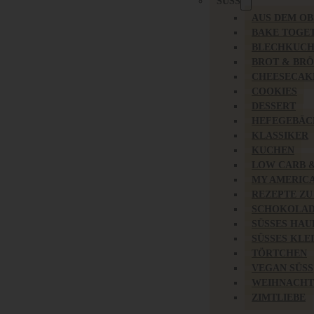
SÜSS
AUS DEM O
BAKE TOGE
BLECHKUC
BROT & BR
CHEESECAK
COOKIES
DESSERT
HEFEGEBÄC
KLASSIKER
KUCHEN
LOW CARB 
MY AMERIC
REZEPTE ZU
SCHOKOLAD
SÜSSES HAU
SÜSSES KLE
TÖRTCHEN
VEGAN SÜSS
WEIHNACHT
ZIMTLIEBE