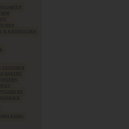
BSTGARTEN
THER
HEN
ÖTCHEN
E & KÄSEKUCHEN
K
& GESÜNDER
AN BAKERY
 OSTERN
IGES
PTGERICHT
INGEBÄCK
SBÄCKEREI