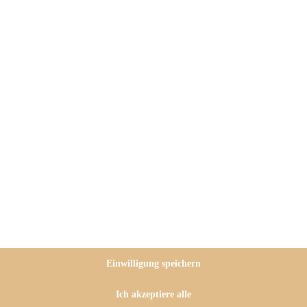
ganz wunderbares Dessert von mir!
 die Backüberraschung” mit Marc
uns in diesem Monat das Thema
her, als sich ein köstliches
 meinem
Holunder-Tiramisu mit
Einwilligung speichern
Ich akzeptiere alle