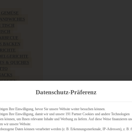
& GEMÜSE
SANDWICHES
M TISCH
FISCH
BARBECUE
S BACKEN
RICHTE
DELGERICHTE
TES & QUICHES
OTTO
NACKS
PEREIEN
ZHAFT
Datenschutz-Präferenz
CHES
tigen Ihre Einwilligung, bevor Sie unsere Website weiter besuchen können.
tigen Ihre Einwilligung, damit wir und unsere 191 Partner Cookies und andere Technologien
n können, um Ihnen relevante Inhalte und Werbung zu liefern. Auf diese Weise finanzieren u
RICH
en wir unsere Website.
FRÜHSTÜCK
nbezogene Daten können verarbeitet werden (z. B. Erkennungsmerkmale, IP-Adressen), z. B. f