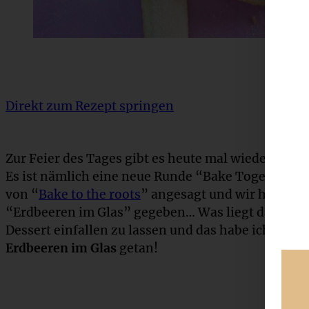
Direkt zum Rezept springen
Zur Feier des Tages gibt es heute mal wieder ein 
Es ist nämlich eine neue Runde “Bake Together –
von “
Bake to the roots
” angesagt und wir haben 
“Erdbeeren im Glas” gegeben… Was liegt da also nä
Dessert einfallen zu lassen und das habe ich mit
Erdbeeren im Glas
getan!