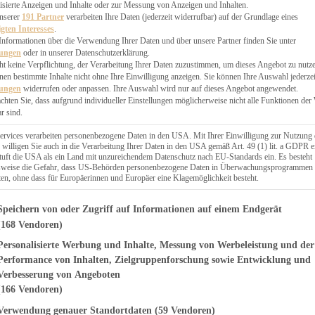
EN, CHUTNEYS
isierte Anzeigen und Inhalte oder zur Messung von Anzeigen und Inhalten.
BLINGSESSEN
unserer
191 Partner
verarbeiten Ihre Daten (jederzeit widerrufbar) auf der Grundlage eines
igten Interesses
.
SCHENKE
Informationen über die Verwendung Ihrer Daten und über unsere Partner finden Sie unter
PTE
lungen
oder in unserer Datenschutzerklärung.
 PIES
ht keine Verpflichtung, der Verarbeitung Ihrer Daten zuzustimmen, um dieses Angebot zu nutz
en bestimmte Inhalte nicht ohne Ihre Einwilligung anzeigen. Sie können Ihre Auswahl jederzei
lungen
widerrufen oder anpassen. Ihre Auswahl wird nur auf dieses Angebot angewendet.
achten Sie, dass aufgrund individueller Einstellungen möglicherweise nicht alle Funktionen der
r sind.
ERWEGS
ervices verarbeiten personenbezogene Daten in den USA. Mit Ihrer Einwilligung zur Nutzung 
 willigen Sie auch in die Verarbeitung Ihrer Daten in den USA gemäß Art. 49 (1) lit. a GDPR e
uft die USA als ein Land mit unzureichendem Datenschutz nach EU-Standards ein. Es besteht
Suche
lsweise die Gefahr, dass US-Behörden personenbezogene Daten in Überwachungsprogrammen
ten, ohne dass für Europäerinnen und Europäer eine Klagemöglichkeit besteht.
genden finden Sie eine Liste der Zwecke des IAB Transparency and Consent Fr
Speichern von oder Zugriff auf Informationen auf einem Endgerät
(168 Vendoren)
Personalisierte Werbung und Inhalte, Messung von Werbeleistung und der
t Erdbeeren im
Performance von Inhalten, Zielgruppenforschung sowie Entwicklung und
Verbesserung von Angeboten
(166 Vendoren)
Verwendung genauer Standortdaten
(59 Vendoren)