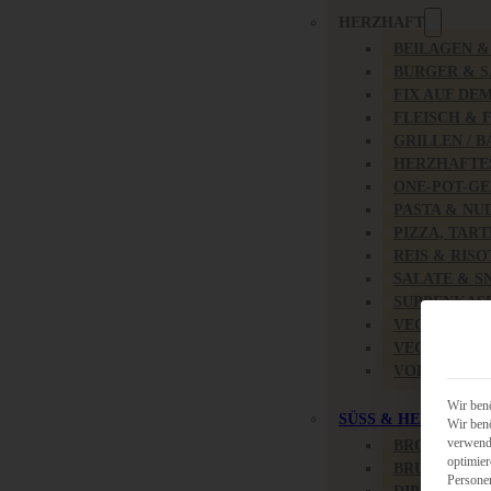
HERZHAFT
BEILAGEN 
BURGER & 
FIX AUF DE
FLEISCH & 
GRILLEN / 
HERZHAFTE
ONE-POT-GE
PASTA & NU
PIZZA, TAR
REIS & RIS
SALATE & S
SUPPENKAS
VEGAN HER
VEGETARIS
VORSPEISEN
Wir benö
SÜSS & HERZHAFT
Wir benö
verwende
BROTAUFST
optimier
BRUNCH & 
Persone