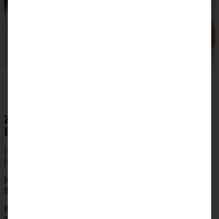
Zubereitung für Cheesecake im Glas mit
Blaubeeren
[tabs]
[tab title=”Zubereitung”]
Jeweils zwei Cookies in das Glas als “Boden” bröseln.
Beiseite stellen.
Blaubeeren verlesen und waschen. 300 g in einen kleinen