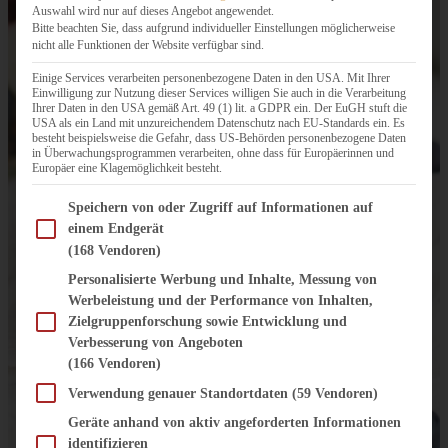
Auswahl wird nur auf dieses Angebot angewendet.
Bitte beachten Sie, dass aufgrund individueller Einstellungen möglicherweise
nicht alle Funktionen der Website verfügbar sind.
Einige Services verarbeiten personenbezogene Daten in den USA. Mit Ihrer
Einwilligung zur Nutzung dieser Services willigen Sie auch in die Verarbeitung
Ihrer Daten in den USA gemäß Art. 49 (1) lit. a GDPR ein. Der EuGH stuft die
USA als ein Land mit unzureichendem Datenschutz nach EU-Standards ein. Es
besteht beispielsweise die Gefahr, dass US-Behörden personenbezogene Daten
in Überwachungsprogrammen verarbeiten, ohne dass für Europäerinnen und
Europäer eine Klagemöglichkeit besteht.
Im Folgenden finden Sie eine Liste der Zwecke des IAB Transparency and Consent Fram
Speichern von oder Zugriff auf Informationen auf
einem Endgerät
(168 Vendoren)
Personalisierte Werbung und Inhalte, Messung von
Werbeleistung und der Performance von Inhalten,
Zielgruppenforschung sowie Entwicklung und
Verbesserung von Angeboten
(166 Vendoren)
Verwendung genauer Standortdaten
(59 Vendoren)
Geräte anhand von aktiv angeforderten Informationen
identifizieren