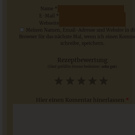
Name *
E-Mail *
ZUM BEITRAG
Webseite
Meinen Namen, Email-Adresse und Website in d
Browser für das nächste Mal, wenn ich einen Komm
schreibe, speichern.
Saisonale Rezepte im Juli - meine 7 sommerlichen
Lieblinge, die Ihr jetzt unbedingt ausprobieren solltet
Rezeptbewertung
(fünf gefüllte Sterne bedeuten:
sehr gut
)
ZUM BEITRAG
1
2
3
4
5
Star
Stars
Stars
Stars
Stars
Hier einen Komentar hinerlassen
*