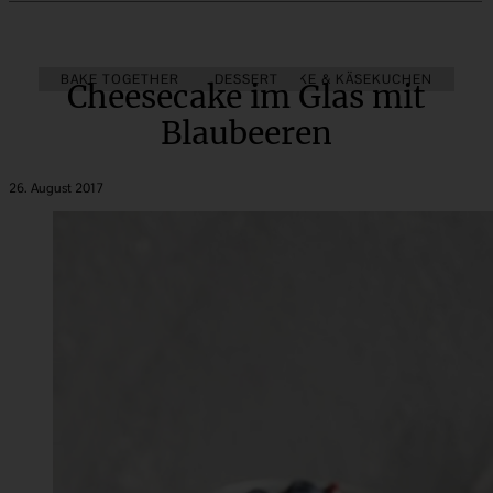
BAKE TOGETHER
DESSERT
CHEESECAKE & KÄSEKUCHEN
Cheesecake im Glas mit
Blaubeeren
26. August 2017