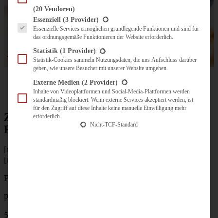
(20 Vendoren)
Es folgt eine Liste der Service-Gruppen, für die eine Einwilligung erteilt werden kann.
Essenziell
(3 Provider)
Essenzielle Services ermöglichen grundlegende Funktionen und sind für
das ordnungsgemäße Funktionieren der Website erforderlich.
Statistik
(1 Provider)
Statistik-Cookies sammeln Nutzungsdaten, die uns Aufschluss darüber
geben, wie unsere Besucher mit unserer Website umgehen.
Externe Medien
(2 Provider)
Inhalte von Videoplattformen und Social-Media-Plattformen werden
standardmäßig blockiert. Wenn externe Services akzeptiert werden, ist
für den Zugriff auf diese Inhalte keine manuelle Einwilligung mehr
Zutaten für Cheesecake im Glas mit
erforderlich.
Nicht-TCF-Standard
Blaubeeren
[tabs]
[tab title=”Zutaten”]
Für vier große oder sechs kleine
Gläser: *
pro Glas 3 Vollkorn-Cookies
500 g Blaubeeren