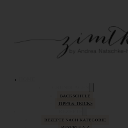
HOME
GRUNDLAGEN
BACKSCHULE
TIPPS & TRICKS
REZEPTE
REZEPTE NACH KATEGORIE
REZEPTE A-Z