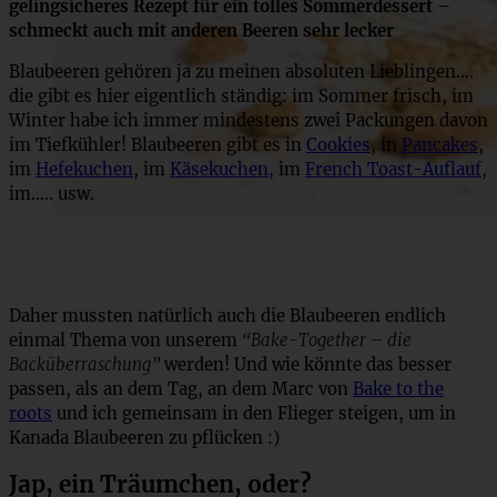
gelingsicheres Rezept für ein tolles Sommerdessert –
schmeckt auch mit anderen Beeren sehr lecker
Blaubeeren gehören ja zu meinen absoluten Lieblingen….
die gibt es hier eigentlich ständig: im Sommer frisch, im
Winter habe ich immer mindestens zwei Packungen davon
im Tiefkühler! Blaubeeren gibt es in
Cookies
, in
Pancakes
,
im
Hefekuchen
, im
Käsekuchen,
im
French Toast-Auflauf,
im….. usw.
Daher mussten natürlich auch die Blaubeeren endlich
einmal Thema von unserem
“Bake-Together – die
Backüberraschung”
werden! Und wie könnte das besser
passen, als an dem Tag, an dem Marc von
Bake to the
roots
und ich gemeinsam in den Flieger steigen, um in
Kanada Blaubeeren zu pflücken :)
Jap, ein Träumchen, oder?