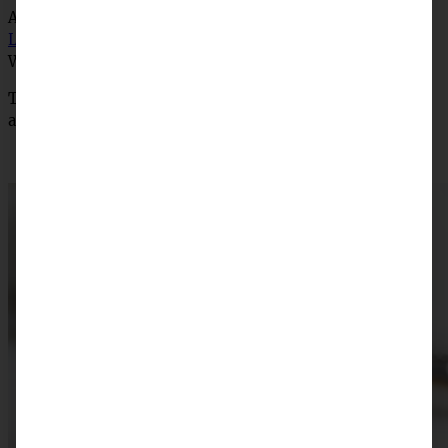
Am Besten schmecken Brioches mit etwas Salzbutter,
Lemon-Curd
,
Orangen-Curd
oder Marmelade Eurer
Wahl…
TIPP: Bitte die Brioches frisch, d.h. am besten lauwarm
aus dem Ofen – oder am gleichen Tag – genießen!