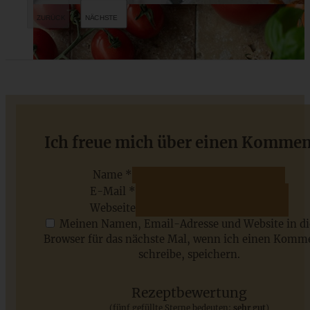
Mohnstriezel mit Streuseln
Ich freue mich über einen Kommen
Name *
E-Mail *
ZUM BEITRAG
Webseite
Meinen Namen, Email-Adresse und Website in d
Browser für das nächste Mal, wenn ich einen Komm
schreibe, speichern.
Saisonale Rezepte im Juli - meine 7 sommerlichen
Lieblinge, die Ihr jetzt unbedingt ausprobieren solltet
Rezeptbewertung
(fünf gefüllte Sterne bedeuten:
sehr gut
)