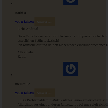
Kathi O
Fluffige und weiche Schokobrötchen aus Hefeteig
vor 11 Jahren
Antworten
Liebe Andrea!
ZUM BEITRAG
Diese Brioches sehen absolut lecker aus und passen sicherlich 
österlichen Frühstückstisch!
Ich wünsche dir und deinen Lieben noch ein wunderschönes O
Alles Liebe,
Cremiges Lemon Posset - die einfachste Zitronencreme in
Kathi
nur 10 Minuten
ZUM BEITRAG
mellimille
vor 11 Jahren
Antworten
…..Die Problematik mit 'Mutti-sitzt-alleine-am-Küchentisch'
Allerdings aus einer anderen Jahreszeit… bei uns spielt sich d