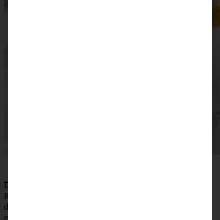
Das Mehl in eine große Rührschüssel oder die
Küchenmaschine geben. In die Mitte eine Vertiefung
drücken, da hinein die lauwarme Milch, Hefe und Zucker
geben. Ein wenig miteinander verrühren und den Vorteig