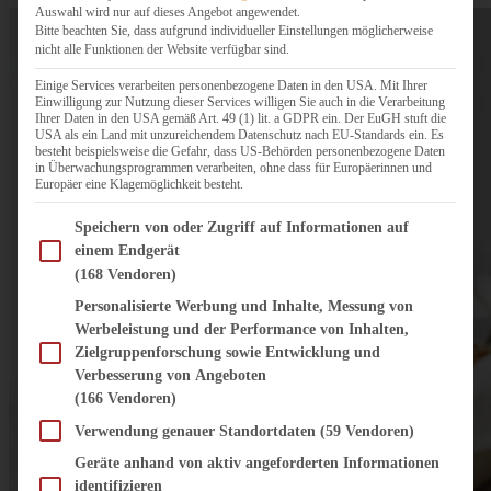
Auswahl wird nur auf dieses Angebot angewendet.
Bitte beachten Sie, dass aufgrund individueller Einstellungen möglicherweise
nicht alle Funktionen der Website verfügbar sind.
Einige Services verarbeiten personenbezogene Daten in den USA. Mit Ihrer
Einwilligung zur Nutzung dieser Services willigen Sie auch in die Verarbeitung
Ihrer Daten in den USA gemäß Art. 49 (1) lit. a GDPR ein. Der EuGH stuft die
USA als ein Land mit unzureichendem Datenschutz nach EU-Standards ein. Es
besteht beispielsweise die Gefahr, dass US-Behörden personenbezogene Daten
in Überwachungsprogrammen verarbeiten, ohne dass für Europäerinnen und
Europäer eine Klagemöglichkeit besteht.
Im Folgenden finden Sie eine Liste der Zwecke des IAB Transparency and Consent Fram
Speichern von oder Zugriff auf Informationen auf
einem Endgerät
(168 Vendoren)
Personalisierte Werbung und Inhalte, Messung von
Werbeleistung und der Performance von Inhalten,
Zielgruppenforschung sowie Entwicklung und
Verbesserung von Angeboten
(166 Vendoren)
Verwendung genauer Standortdaten
(59 Vendoren)
Geräte anhand von aktiv angeforderten Informationen
identifizieren