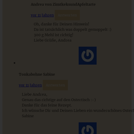
Andrea von ZimtkeksundApfeltarte
ZUM BEITRAG
vor 11 Jahren
Antworten
Oh, danke für Deinen Hinweis!
Da ist tatsächlich was doppelt gemoppelt :)
300 g Mehl ist richtig!
9 saisonale Rezepte im August – die besten Ideen mit Obst
Liebe Grüße, Andrea
& Gemüse der Saison
ZUM BEITRAG
Tonkabohne Sabine
vor 11 Jahren
Antworten
Liebe Andrea,
Genau das richtige auf den Ostertisch :-)
Danke für das feine Rezept.
Ich wünsche Dir und Deinen Lieben ein wunderschönes Osterf
Sabine