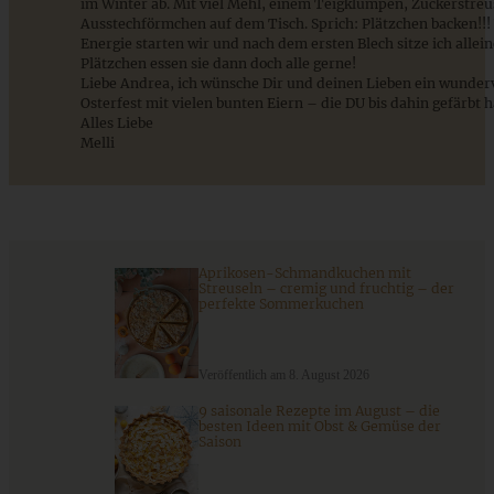
im Winter ab. Mit viel Mehl, einem Teigklumpen, Zuckerstreu
Ausstechförmchen auf dem Tisch. Sprich: Plätzchen backen!!! 
Energie starten wir und nach dem ersten Blech sitze ich allei
Plätzchen essen sie dann doch alle gerne!
Liebe Andrea, ich wünsche Dir und deinen Lieben ein wunderv
Osterfest mit vielen bunten Eiern – die DU bis dahin gefärbt h
Alles Liebe
Melli
Buttriges und lockeres Brioche
ZUM BEITRAG
Aprikosen-Schmandkuchen mit
Streuseln – cremig und fruchtig – der
perfekte Sommerkuchen
Stracciatella-Quarkcreme mit Kirschgrütze - einfaches
Veröffentlich am 8. August 2026
Dessert im Glas
9 saisonale Rezepte im August – die
besten Ideen mit Obst & Gemüse der
Saison
ZUM BEITRAG