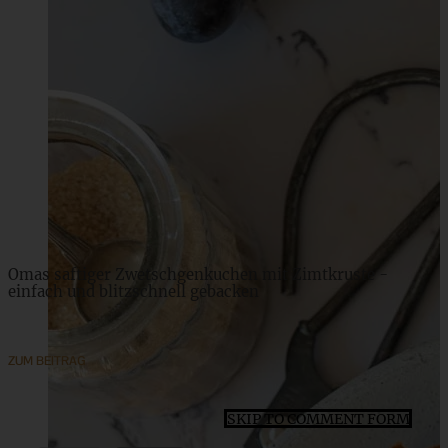
Schokoladen-Nuss-Striezel – Schoko-Nuss-Zopf
ZUM BEITRAG
Omas saftiger Zwetschgenkuchen mit Zimtkruste -
einfach und blitzschnell gebacken
ZUM BEITRAG
SKIP TO COMMENT FORM