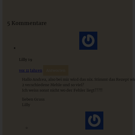
Das beste Rezept für Omas lockeren und buttrigen
Streuselkuchen - ganz einfach
5 Kommentare
ZUM BEITRAG
Lilly 19
vor 11 Jahren
Antworten
Hallo Andrea, also bei mir wird das nix. Stimmt das Rezept wir
2 verschiedene Mehle und so viel?
Ich weiss sonst nicht wo der Fehler liegt???!!
lieben Gruss
Lilly
Hefezopf mit Zimt-Zucker und Marzipan