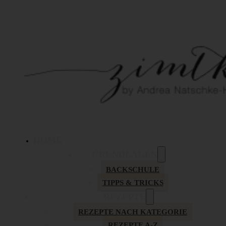
HOME
GRUNDLAGEN
BACKSCHULE
TIPPS & TRICKS
REZEPTE
REZEPTE NACH KATEGORIE
REZEPTE A-Z