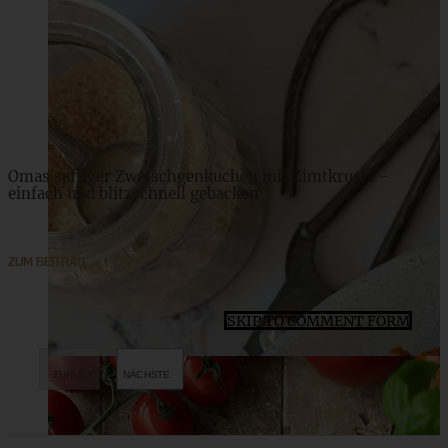
Vollkornbrötchen mit Knusperkruste
ZUM BEITRAG
Omas saftiger Zwetschgenkuchen mit Zimtkruste -
einfach und blitzschnell gebacken
ZUM BEITRAG
SKIP TO COMMENT FORM