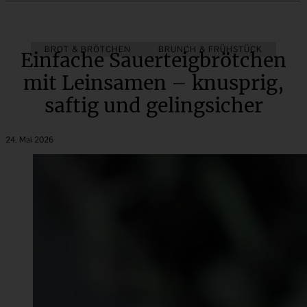
BROT & BRÖTCHEN
BRUNCH & FRÜHSTÜCK
Einfache Sauerteigbrötchen
mit Leinsamen – knusprig,
saftig und gelingsicher
24. Mai 2026