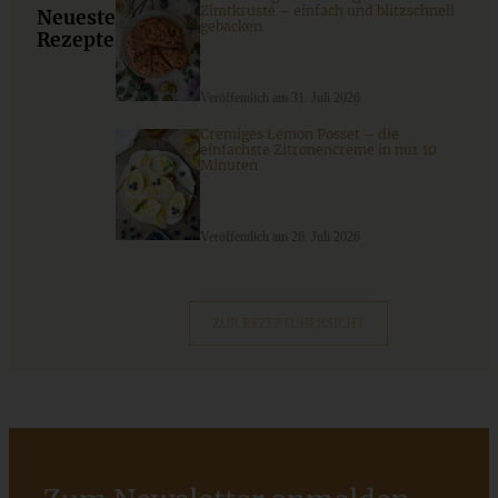
Zimtkruste – einfach und blitzschnell
Neueste
gebacken
Rezepte
Einfaches Rezept für Roggenmischbrot zu Ziegenkäse aus
Frankreich
Veröffentlich am 31. Juli 2026
Cremiges Lemon Posset – die
einfachste Zitronencreme in nur 10
ZUM BEITRAG
Minuten
Veröffentlich am 26. Juli 2026
Stracciatella-Quarkcreme mit Kirschgrütze - einfaches
Dessert im Glas
ZUR REZEPTÜBERSICHT
ZUM BEITRAG