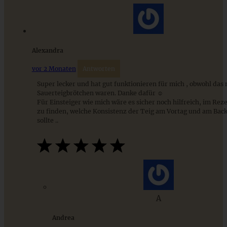
ZUM BEITRAG
Alexandra
vor 2 Monaten
Antworten
Super lecker und hat gut funktionieren für mich , obwohl das
Sauerteigbrötchen waren. Danke dafür ☺️
Für Einsteiger wie mich wäre es sicher noch hilfreich, im Rez
zu finden, welche Konsistenz der Teig am Vortag und am Bac
sollte ..
Joghurt-Dinkel-Brötchen – meine fixen
Sonntagsbrötchen
A
ZUM BEITRAG
Andrea