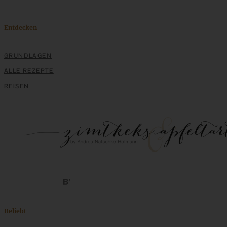
Entdecken
GRUNDLAGEN
ALLE REZEPTE
REISEN
Herzhaftes Sauerteig-Mischbrot im Topf gebacken
ZUM BEITRAG
Beliebt
Schweizer Wurstsalat mit Käse - einfach, würzig und in 15