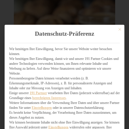
Mit dies
Datenschutz-Präferenz
Wir benötigen Ihre Einwilligung, bevor Sie unsere Website weiter besuchen
können.
Wir benötigen Ihre Einwilligung, damit wir und unsere 191 Partner Cookies und
andere Technologien verwenden können, um Ihnen relevante Inhalte und
Werbung zu liefern. Auf diese Weise finanzieren und optimieren wir unsere
Website.
Personenbezogene Daten können verarbeitet werden (z. B.
Erkennungsmerkmale, IP-Adressen), z. B. für personalisierte Anzeigen und
Inhalte oder zur Messung von Anzeigen und Inhalten.
Einige unserer
191 Partner
verarbeiten Ihre Daten (jederzeit widerrufbar) auf der
Grundlage eines
berechtigten Interesses
.
Weitere Informationen über die Verwendung Ihrer Daten und über unsere Partner
finden Sie unter
Einstellungen
oder in unserer Datenschutzerklärung.
Es besteht keine Verpflichtung, der Verarbeitung Ihrer Daten zuzustimmen, um
dieses Angebot zu nutzen.
Wir können bestimmte Inhalte nicht ohne Ihre Einwilligung anzeigen. Sie können
Ihre Auswahl jederzeit unter
Einstellungen
widerrufen oder anpassen. Ihre