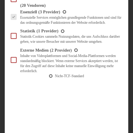
(20 Vendoren)
Es folgt eine Liste der Service-Gruppen, für die eine Einwilligung erteilt werden kann.
Essenziell
(3 Provider)
Essenzielle Services ermöglichen grundlegende Funktionen und sind für
das ordnungsgemäße Funktionieren der Website erforderlich.
Statistik
(1 Provider)
Statistik-Cookies sammeln Nutzungsdaten, die uns Aufschluss darüber
geben, wie unsere Besucher mit unserer Website umgehen.
Externe Medien
(2 Provider)
Inhalte von Videoplattformen und Social-Media-Plattformen werden
standardmäßig blockiert. Wenn externe Services akzeptiert werden, ist
für den Zugriff auf diese Inhalte keine manuelle Einwilligung mehr
erforderlich.
Nicht-TCF-Standard