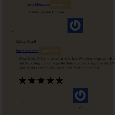
vor 2 Monaten
Antworten
9 saisonale Rezepte im August – die besten Ideen mit Obst
Danke für den Hinweis!
& Gemüse der Saison
ZUM BEITRAG
Sabine Gradl
vor 2 Monaten
Antworten
Wow! Diese Brötchen sind so so lecker. War erst skeptisch ob d
mit Sauerteig und ohne große Gehzeiten. Es klappt perfekt! M
und dieser Geschmack! Super lecker! Vielen Dank! 😊
Meine 12 besten Rezepte für ein entspanntes Frühstück –
A
einfach und gelingsicher