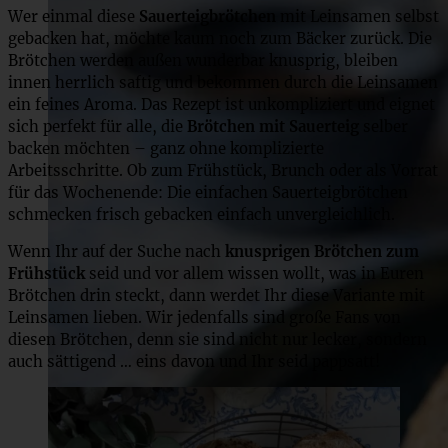
Wer einmal diese
Sauerteigbrötchen
mit Leinsamen selbst
gebacken hat, möchte kaum noch zum Bäcker zurück. Die
Brötchen werden außen wunderbar knusprig, bleiben
innen herrlich saftig und bekommen durch die Leinsamen
ein feines Aroma. Das Rezept ist unkompliziert und eignet
sich perfekt für alle, die
Brötchen mit Sauerteig
selber
backen möchten – ganz ohne komplizierte
Arbeitsschritte. Ob zum Frühstück, Brunch oder als Vorrat
für das Wochenende: Die einfachen Sauerteigbrötchen
schmecken frisch gebacken einfach unvergleichlich.
Wenn Ihr auf der Suche nach
knusprigen Brötchen zum
Frühstück
seid und vor allem wissen wollt, was in Euren
Brötchen drin steckt, dann werdet Ihr diese Variante mit
Leinsamen lieben. Wir jedenfalls sind große Fans von
diesen Brötchen, denn sie sind nicht nur lecker, sondern
auch sättigend … eins davon und Ihr seid pappsatt!