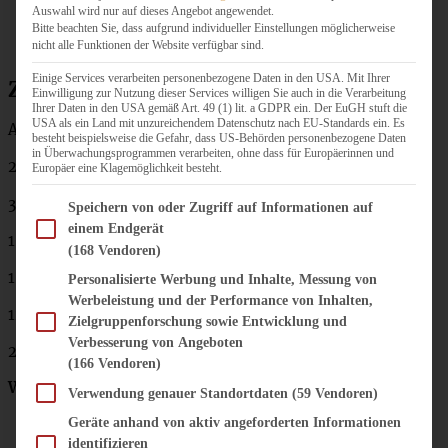
Auswahl wird nur auf dieses Angebot angewendet.
Bitte beachten Sie, dass aufgrund individueller Einstellungen möglicherweise
nicht alle Funktionen der Website verfügbar sind.
Einige Services verarbeiten personenbezogene Daten in den USA. Mit Ihrer
Zutaten Sauerteigbrötchen
Einwilligung zur Nutzung dieser Services willigen Sie auch in die Verarbeitung
Ihrer Daten in den USA gemäß Art. 49 (1) lit. a GDPR ein. Der EuGH stuft die
USA als ein Land mit unzureichendem Datenschutz nach EU-Standards ein. Es
Ausreichend für 6 Brötchen:
besteht beispielsweise die Gefahr, dass US-Behörden personenbezogene Daten
in Überwachungsprogrammen verarbeiten, ohne dass für Europäerinnen und
25 g Leinsamen, geschrotet
Europäer eine Klagemöglichkeit besteht.
300 g Weizenmehl 550
Im Folgenden finden Sie eine Liste der Zwecke des IAB Transparency and Consent Fram
Speichern von oder Zugriff auf Informationen auf
einem Endgerät
100 g Weizenvollkornmehl
(168 Vendoren)
150 g Anstellgut
Personalisierte Werbung und Inhalte, Messung von
Werbeleistung und der Performance von Inhalten,
12 g Salz
Zielgruppenforschung sowie Entwicklung und
Verbesserung von Angeboten
275 ml Wasser
(166 Vendoren)
Wenn der Sauerteig noch jung ist, zusätzlich 2 g Hefe
Verwendung genauer Standortdaten
(59 Vendoren)
Geräte anhand von aktiv angeforderten Informationen
identifizieren