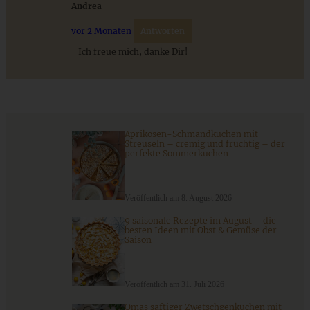
Andrea
vor 2 Monaten
Antworten
ZUM BEITRAG
Ich freue mich, danke Dir!
Cremiges Lemon Posset - die einfachste Zitronencreme in
nur 10 Minuten
Aprikosen-Schmandkuchen mit
Streuseln – cremig und fruchtig – der
perfekte Sommerkuchen
ZUM BEITRAG
Veröffentlich am 8. August 2026
9 saisonale Rezepte im August – die
besten Ideen mit Obst & Gemüse der
Saison
Veröffentlich am 31. Juli 2026
Omas saftiger Zwetschgenkuchen mit