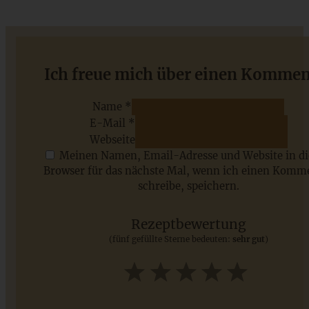
Einfaches Sauerteig Mischbrot mit Dinkelmehl – saftig
Ich freue mich über einen Kommen
und aromatisch
Name *
E-Mail *
ZUM BEITRAG
Webseite
Meinen Namen, Email-Adresse und Website in d
Browser für das nächste Mal, wenn ich einen Komm
schreibe, speichern.
Saisonale Rezepte im Juli - meine 7 sommerlichen
Lieblinge, die Ihr jetzt unbedingt ausprobieren solltet
Rezeptbewertung
(fünf gefüllte Sterne bedeuten:
sehr gut
)
ZUM BEITRAG
1
2
3
4
5
Star
Stars
Stars
Stars
Stars