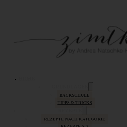
HOME
GRUNDLAGEN
BACKSCHULE
TIPPS & TRICKS
REZEPTE
REZEPTE NACH KATEGORIE
REZEPTE A-Z