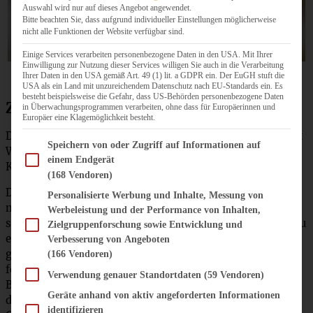
Auswahl wird nur auf dieses Angebot angewendet.
Bitte beachten Sie, dass aufgrund individueller Einstellungen möglicherweise
nicht alle Funktionen der Website verfügbar sind.
Einige Services verarbeiten personenbezogene Daten in den USA. Mit Ihrer
Einwilligung zur Nutzung dieser Services willigen Sie auch in die Verarbeitung
Ihrer Daten in den USA gemäß Art. 49 (1) lit. a GDPR ein. Der EuGH stuft die
USA als ein Land mit unzureichendem Datenschutz nach EU-Standards ein. Es
besteht beispielsweise die Gefahr, dass US-Behörden personenbezogene Daten
Zubereitung Lieblingsbrot mit Sauerteig
in Überwachungsprogrammen verarbeiten, ohne dass für Europäerinnen und
Europäer eine Klagemöglichkeit besteht.
Den Backofen auf 250 Grad vorheizen und eine Schale mit
Im Folgenden finden Sie eine Liste der Zwecke des IAB Transparency and Consent Fram
Speichern von oder Zugriff auf Informationen auf
Wasser mit in den Ofen stellen (sorgt für eine knusprige
einem Endgerät
Kruste).
(168 Vendoren)
Das Mehl in eine Schüssel geben, eine Mulde in die Mitte
Personalisierte Werbung und Inhalte, Messung von
machen, Honig und Hefe hineingeben und für 15 Minuten
Werbeleistung und der Performance von Inhalten,
stehen lassen. Dann die restlichen Zutaten zufügen und zu
Zielgruppenforschung sowie Entwicklung und
einem glatten Teig verkneten. Zugedeckt eine Stunde
Verbesserung von Angeboten
gehen lassen. Den Teig nochmals durchkneten, rund
(166 Vendoren)
formen, mit Mehl bestreuen und auf ein bemehltes
Verwendung genauer Standortdaten
(59 Vendoren)
Backblech legen. Nochmals für 15 Minuten gehen lassen,
Geräte anhand von aktiv angeforderten Informationen
dann in den Ofen schieben und für 15 Minuten bei 250
identifizieren