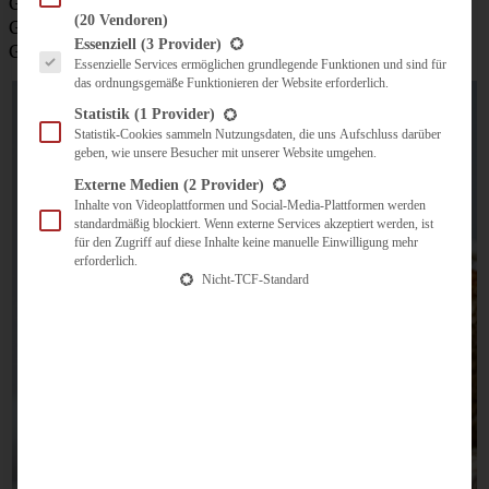
Grad backen, danach den Ofen herunterregeln auf 170
(20 Vendoren)
Grad und weitere 50 Minuten backen. Das Brot auf einem
Es folgt eine Liste der Service-Gruppen, für die eine Einwilligung erteilt werden kann.
Essenziell
(3 Provider)
Gitterrost auskühlen lassen.
Essenzielle Services ermöglichen grundlegende Funktionen und sind für
das ordnungsgemäße Funktionieren der Website erforderlich.
Statistik
(1 Provider)
Statistik-Cookies sammeln Nutzungsdaten, die uns Aufschluss darüber
geben, wie unsere Besucher mit unserer Website umgehen.
Externe Medien
(2 Provider)
Inhalte von Videoplattformen und Social-Media-Plattformen werden
standardmäßig blockiert. Wenn externe Services akzeptiert werden, ist
für den Zugriff auf diese Inhalte keine manuelle Einwilligung mehr
erforderlich.
Nicht-TCF-Standard