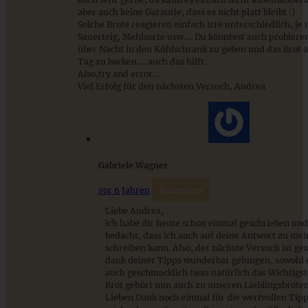
aber auch keine Garantie, dass es nicht platt bleibt :)
Solche Brote reagieren einfach irre unterschiedlich, je 
Sauerteig, Mehlsorte usw…. Du könntest auch probieren
ZUM BEITRAG
über Nacht in den Kühlschrank zu geben und das Brot 
Tag zu backen…. auch das hilft.
Also,try and error…
Viel Erfolg für den nächsten Versuch, Andrea
Mediterran gewürztes Gemüse auf cremigem Tahini-
Minz-Joghurt
ZUM BEITRAG
Gabriele Wagner
vor 6 Jahren
Antworten
Liebe Andrea,
ich habe dir heute schon einmal geschrieben und
bedacht, dass ich auch auf deine Antwort zu me
schreiben kann. Also, der nächste Versuch ist ge
dank deiner Tipps wunderbar gelungen, sowohl o
auch geschmacklich (was natürlich das Wichtigste
Brot gehört nun auch zu unseren Lieblingsbroten
Lieben Dank noch einmal für die wertvollen Tipp