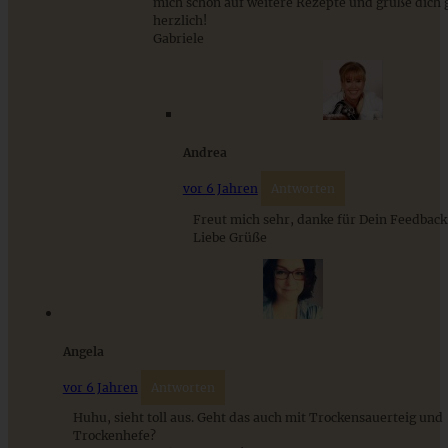
mich schon auf weitere Rezepte und grüße dich 
herzlich!
Gabriele
Cheddar-Bacon-Bier-Brot – tolles Partybrot und
Grillbeilage
Andrea
ZUM BEITRAG
vor 6 Jahren
Antworten
Freut mich sehr, danke für Dein Feedback
Liebe Grüße
Schweizer Wurstsalat mit Käse - einfach, würzig und in 15
Minuten auf dem Tisch!
ZUM BEITRAG
Angela
vor 6 Jahren
Antworten
Huhu, sieht toll aus. Geht das auch mit Trockensauerteig und
Trockenhefe?