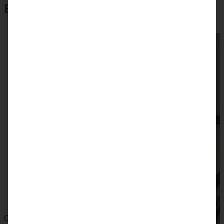
Beliebteste Rezepte
Einfaches Sauerteig Mischbrot mit Dinkelmehl – saftig
und aromatisch
ZUM BEITRAG
Omas saftiger Zwetschgenkuchen mit Zimtkruste -