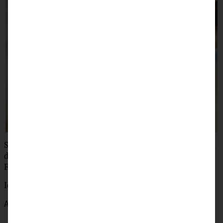
So, nun habt noch eine schöne Restwoche, lasst Euch von
dem Schietwetter nicht frusten und freut Euch auf’s
Fiiiiiinnnnnaaaaaleeeeeee!
Ich wünsch’ Euch was!
Andrea