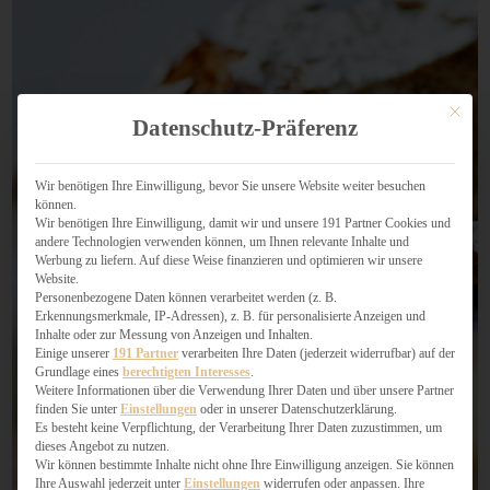
Mit dies
Datenschutz-Präferenz
Wir benötigen Ihre Einwilligung, bevor Sie unsere Website weiter besuchen
können.
Wir benötigen Ihre Einwilligung, damit wir und unsere 191 Partner Cookies und
andere Technologien verwenden können, um Ihnen relevante Inhalte und
Werbung zu liefern. Auf diese Weise finanzieren und optimieren wir unsere
Website.
Personenbezogene Daten können verarbeitet werden (z. B.
Erkennungsmerkmale, IP-Adressen), z. B. für personalisierte Anzeigen und
Inhalte oder zur Messung von Anzeigen und Inhalten.
Einige unserer
191 Partner
verarbeiten Ihre Daten (jederzeit widerrufbar) auf der
Grundlage eines
berechtigten Interesses
.
Weitere Informationen über die Verwendung Ihrer Daten und über unsere Partner
finden Sie unter
Einstellungen
oder in unserer Datenschutzerklärung.
Es besteht keine Verpflichtung, der Verarbeitung Ihrer Daten zuzustimmen, um
dieses Angebot zu nutzen.
Wir können bestimmte Inhalte nicht ohne Ihre Einwilligung anzeigen. Sie können
Ihre Auswahl jederzeit unter
Einstellungen
widerrufen oder anpassen. Ihre