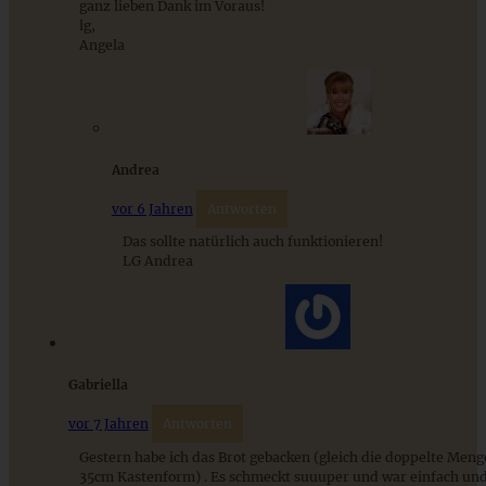
ganz lieben Dank im Voraus!
lg,
Angela
Andrea
Einfaches und blitzschnelles Hafer-Dinkelbrot
vor 6 Jahren
Antworten
Das sollte natürlich auch funktionieren!
LG Andrea
ZUM BEITRAG
Gabriella
Einfache Sauerteigbrötchen mit Leinsamen - knusprig,
saftig und gelingsicher
vor 7 Jahren
Antworten
Gestern habe ich das Brot gebacken (gleich die doppelte Meng
35cm Kastenform) . Es schmeckt suuuper und war einfach und
ZUM BEITRAG