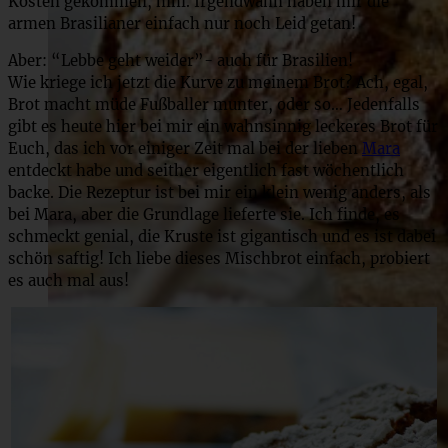
Kosten gekommen, hihi. Irgendwann haben mir die
armen Brasilianer einfach nur noch Leid getan!
Aber: “Lebbe geht weider”- auch für Brasilien!
Wie kriege ich jetzt die Kurve zu meinem Brot? Ach, egal,
Brot macht müde Fußballer munter, oder so… Jedenfalls
gibt es heute hier bei mir ein wahnsinnig leckeres Brot für
Euch, das ich vor einiger Zeit mal bei der lieben
Mara
entdeckt habe und seither eigentlich fast wöchentlich
backe. Die Rezeptur ist bei mir ein klein wenig anders, als
bei Mara, aber die Grundlage lieferte sie. Ich finde, es
schmeckt genial, die Kruste ist gigantisch und es ist dabei
schön saftig! Ich liebe dieses Mischbrot einfach, probiert
es auch mal aus!