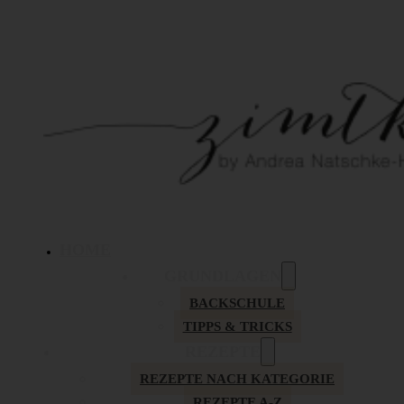
HOME
GRUNDLAGEN
BACKSCHULE
TIPPS & TRICKS
REZEPTE
REZEPTE NACH KATEGORIE
REZEPTE A-Z