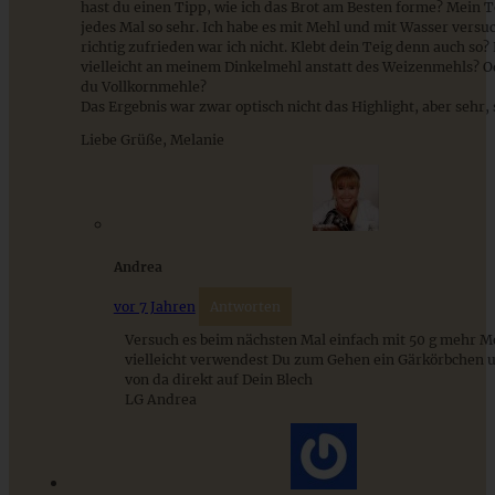
hast du einen Tipp, wie ich das Brot am Besten forme? Mein T
Aprikosen-Schmandkuchen mit Streuseln - cremig und
jedes Mal so sehr. Ich habe es mit Mehl und mit Wasser versuc
fruchtig - der perfekte Sommerkuchen
richtig zufrieden war ich nicht. Klebt dein Teig denn auch so? 
vielleicht an meinem Dinkelmehl anstatt des Weizenmehls? 
du Vollkornmehle?
ZUM BEITRAG
Das Ergebnis war zwar optisch nicht das Highlight, aber sehr, 
Liebe Grüße, Melanie
Andrea
vor 7 Jahren
Antworten
Versuch es beim nächsten Mal einfach mit 50 g mehr M
vielleicht verwendest Du zum Gehen ein Gärkörbchen u
von da direkt auf Dein Blech
LG Andrea
Glutenfreies Saaten-Nuss-Brot – einfach und blitzschnell