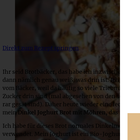
Direkt zum Rezept springen
Ihr seid Brotbäcker, das habe ich inzwischen gelern
dann nämlich genau weiß, was drin ist. Ich kaufe t
vom Bäcker, weil da häufig so viele Triebmittel,
Zucker drin sind (mal abgesehen von den sehr wen
rar gesät sind). Daher heute wieder eine leckere 
mein
Dinkel Joghurt Brot mit Möhren,
das ist sooo
Ich habe für dieses Brot normales Dinkelmehl un
verwendet. Mein Joghurt ist ein Bio-Joghurt mit 1