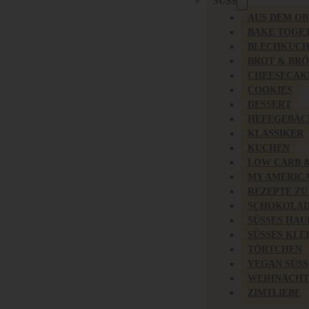
SÜSS
AUS DEM O
BAKE TOGE
BLECHKUC
BROT & BR
CHEESECAK
COOKIES
DESSERT
HEFEGEBÄC
KLASSIKER
KUCHEN
LOW CARB 
MY AMERIC
REZEPTE ZU
SCHOKOLAD
SÜSSES HAU
SÜSSES KLE
TÖRTCHEN
VEGAN SÜSS
WEIHNACHT
ZIMTLIEBE