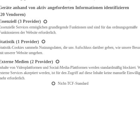
Geräte anhand von aktiv angeforderten Informationen identifizieren
(20 Vendoren)
t eine Liste der Service-Gruppen, für die eine Einwilligung erteilt werden ka
Essenziell
(3 Provider)
Essenzielle Services ermöglichen grundlegende Funktionen und sind für das ordnungsgemäße
Funktionieren der Website erforderlich.
Statistik
(1 Provider)
Statistik-Cookies sammeln Nutzungsdaten, die uns Aufschluss darüber geben, wie unsere Besu
mit unserer Website umgehen.
Externe Medien
(2 Provider)
Inhalte von Videoplattformen und Social-Media-Plattformen werden standardmäßig blockiert. 
externe Services akzeptiert werden, ist für den Zugriff auf diese Inhalte keine manuelle Einwill
mehr erforderlich.
Nicht-TCF-Standard