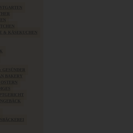
BSTGARTEN
THER
HEN
ÖTCHEN
E & KÄSEKUCHEN
K
& GESÜNDER
AN BAKERY
 OSTERN
IGES
PTGERICHT
INGEBÄCK
SBÄCKEREI