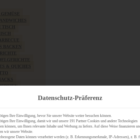
& GEMÜSE
SANDWICHES
M TISCH
FISCH
BARBECUE
S BACKEN
RICHTE
DELGERICHTE
TES & QUICHES
OTTO
NACKS
PEREIEN
ZHAFT
Datenschutz-Präferenz
CHES
tigen Ihre Einwilligung, bevor Sie unsere Website weiter besuchen können.
tigen Ihre Einwilligung, damit wir und unsere 191 Partner Cookies und andere Technologien
n können, um Ihnen relevante Inhalte und Werbung zu liefern. Auf diese Weise finanzieren u
RICH
en wir unsere Website.
FRÜHSTÜCK
nbezogene Daten können verarbeitet werden (z. B. Erkennungsmerkmale, IP-Adressen), z. B. f