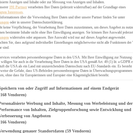
EN, CHUTNEYS
isierte Anzeigen und Inhalte oder zur Messung von Anzeigen und Inhalten.
BLINGSESSEN
unserer
191 Partner
verarbeiten Ihre Daten (jederzeit widerrufbar) auf der Grundlage eines
igten Interesses
.
SCHENKE
Informationen über die Verwendung Ihrer Daten und über unsere Partner finden Sie unter
PTE
lungen
oder in unserer Datenschutzerklärung.
 PIES
ht keine Verpflichtung, der Verarbeitung Ihrer Daten zuzustimmen, um dieses Angebot zu nutz
en bestimmte Inhalte nicht ohne Ihre Einwilligung anzeigen. Sie können Ihre Auswahl jederzei
lungen
widerrufen oder anpassen. Ihre Auswahl wird nur auf dieses Angebot angewendet.
achten Sie, dass aufgrund individueller Einstellungen möglicherweise nicht alle Funktionen der
r sind.
ERWEGS
ervices verarbeiten personenbezogene Daten in den USA. Mit Ihrer Einwilligung zur Nutzung 
 willigen Sie auch in die Verarbeitung Ihrer Daten in den USA gemäß Art. 49 (1) lit. a GDPR e
uft die USA als ein Land mit unzureichendem Datenschutz nach EU-Standards ein. Es besteht
Suche
lsweise die Gefahr, dass US-Behörden personenbezogene Daten in Überwachungsprogrammen
ten, ohne dass für Europäerinnen und Europäer eine Klagemöglichkeit besteht.
genden finden Sie eine Liste der Zwecke des IAB Transparency and Consent Fr
Speichern von oder Zugriff auf Informationen auf einem Endgerät
(168 Vendoren)
Personalisierte Werbung und Inhalte, Messung von Werbeleistung und der
ÜCK
 Möhren – Rübli-
Performance von Inhalten, Zielgruppenforschung sowie Entwicklung und
Verbesserung von Angeboten
(166 Vendoren)
Verwendung genauer Standortdaten
(59 Vendoren)