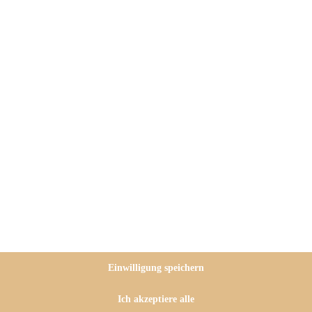
t! Ich mag es ja auch, weil ich
atsächlich nur noch selten Brot
 Geschmacksverstärker und auch
igen guten Bäckern, die leider
und fixe Nummer hier für Euch:
oo saftig und lecker!
Einwilligung speichern
d Dinkel-Vollkornmehl
,8 % Fett. Die Möhren dazu
Ich akzeptiere alle