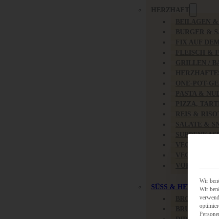
HERZHAFT
BEILAGEN 
BURGER & 
FIX AUF DE
FLEISCH & 
GRILLEN / 
HERZHAFTE
ONE-POT-GE
PASTA & NU
PIZZA, TAR
REIS & RIS
SALATE & S
SUPPENKAS
VEGAN HER
VEGETARIS
VORSPEISEN
Wir benö
SÜSS & HERZHAFT
Wir benö
verwende
BROTAUFST
optimier
BRUNCH & 
Persone