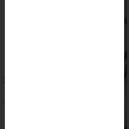
Camembert im Brot – Vorspeisenplatte – perfekt als
Snack zu Silvester oder zum Aperitif
ZUM BEITRAG
Omas saftiger Zwetschgenkuchen mit Zimtkruste -
einfach und blitzschnell gebacken
ZUM BEITRAG
SKIP TO COMMENT FORM