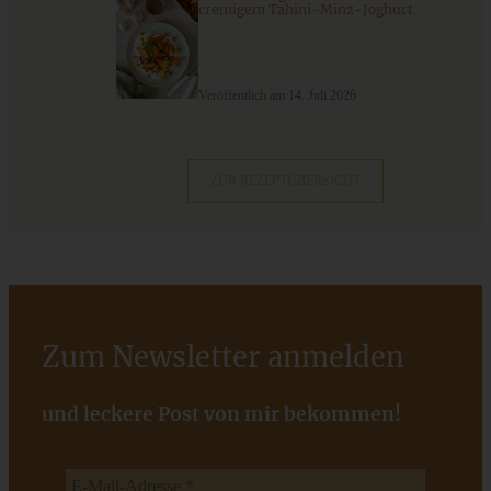
cremigem Tahini-Minz-Joghurt
Schweizer Wurstsalat mit Käse - einfach, würzig und in 15
Veröffentlich am 14. Juli 2026
Minuten auf dem Tisch!
ZUR REZEPTÜBERSICHT
ZUM BEITRAG
Zum Newsletter anmelden
und leckere Post von mir bekommen!