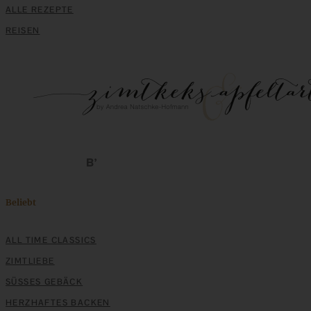
ALLE REZEPTE
REISEN
Schweizer Wurstsalat mit Käse – einfach, würzig und in
15 Minuten auf dem Tisch!
ZUM BEITRAG
Klassische Spargelcremesuppe aus Spargel und
Beliebt
Spargelschalen ganz ohne Mehlschwitze
ALL TIME CLASSICS
ZIMTLIEBE
ZUM BEITRAG
SÜSSES GEBÄCK
HERZHAFTES BACKEN