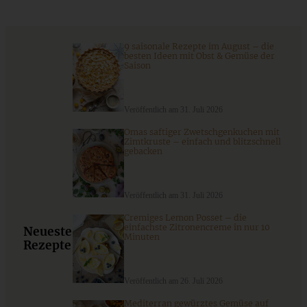
Minz-Joghurt
9 saisonale Rezepte im August – die
ZUM BEITRAG
besten Ideen mit Obst & Gemüse der
Saison
Veröffentlich am 31. Juli 2026
Omas saftiger Zwetschgenkuchen mit
Zimtkruste – einfach und blitzschnell
gebacken
Veröffentlich am 31. Juli 2026
Cremiges Lemon Posset – die
einfachste Zitronencreme in nur 10
Neueste
Minuten
Rezepte
Spargel-Erdbeer-Salat mit Pinienkernen
Veröffentlich am 26. Juli 2026
Mediterran gewürztes Gemüse auf
ZUM BEITRAG