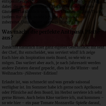
entspannte und trotzdem extrem leckere Gästebewirtung
dabei: die
perfekte Antipasti Platte
, geeignet für viele
Gäste und tatsächlich in wenigen Minuten auf dem Tisch
(sofern Ihr nicht, so wie ich, die Antipasti selbst
zubereitet. Dann dauert es etwas länger!).
Was macht die perfekte Antipasti Platte
aus?
Zunächst natürlich Euer ganz eigener Geschmack! Ihr seid
der Chef, Ihr entscheidet, was serviert wird! Ich zeige
Euch hier als Inspiration mein Board, so wie wir es
mögen. Das variiert aber auch, je nach Jahreszeit werden
andere Zutaten darauf gepackt, dies ist die Winter- und
Weihnachts-/Silvester-Edition!
Erlaubt ist, was schmeckt und was gerade saisonal
verfügbar ist. Im Sommer habe ich gerne noch Aprikosen
oder Pfirsiche auf dem Board, im Herbst serviere ich sehr
gerne Birnen. Auch beim Käse variiere ich, mal kommen –
so wie hier – ein paar Tomate Mozzarella-Spieße darauf,