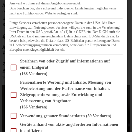
Auswahl wird nur auf dieses Angebot angewendet.
Aprikosen auf die Platte. Ich mag sehr gerne auch noch
Bitte beachten Sie, dass aufgrund individueller Einstellungen möglicherweise
eine Runde Studentenfutter bzw. Nüsse und Rosinen oder
nicht alle Funktionen der Website verfügbar sind.
andere Trockenfrüchte, weil ich die super passend zum
Einige Services verarbeiten personenbezogene Daten in den USA. Mit Ihrer
Käse finde.
Einwilligung zur Nutzung dieser Services willigen Sie auch in die Verarbeitung
Ihrer Daten in den USA gemäß Art. 49 (1) lit. a GDPR ein. Der EuGH stuft die
4.
Beilage
USA als ein Land mit unzureichendem Datenschutz nach EU-Standards ein. Es
besteht beispielsweise die Gefahr, dass US-Behörden personenbezogene Daten
in Überwachungsprogrammen verarbeiten, ohne dass für Europäerinnen und
Als Beilage passen dazu diverse Kräcker, Grissini,
Europäer eine Klagemöglichkeit besteht.
Focaccia, herzhaftes Sauerteigbrot oder Baguette.
Im Folgenden finden Sie eine Liste der Zwecke des IAB Transparency and Consent Fram
Speichern von oder Zugriff auf Informationen auf
Zusätzlich könnt Ihr noch kleine Schüsseln mit Olivenöl,
einem Endgerät
Balsamico-Essig und einem Feigensenf zum Dippen
(168 Vendoren)
reichen!
Personalisierte Werbung und Inhalte, Messung von
Werbeleistung und der Performance von Inhalten,
Zielgruppenforschung sowie Entwicklung und
Verbesserung von Angeboten
(166 Vendoren)
Verwendung genauer Standortdaten
(59 Vendoren)
Geräte anhand von aktiv angeforderten Informationen
identifizieren