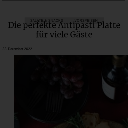
SALATE & SNACKS
VORSPEISEN
Die perfekte Antipasti Platte
für viele Gäste
22. Dezember 2022