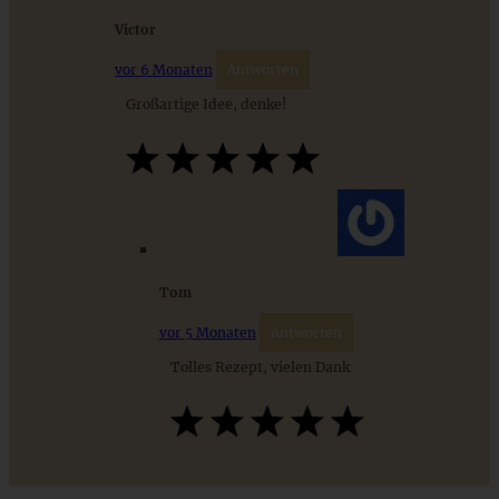
Victor
vor 6 Monaten
Antworten
Großartige Idee, denke!
Klassischer Caesar Salat / Caesar Salad
Tom
vor 5 Monaten
Antworten
Tolles Rezept, vielen Dank
ZUM BEITRAG
Mediterran gewürztes Gemüse auf cremigem Tahini-