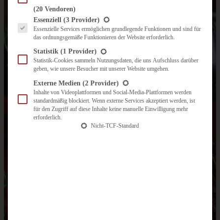
(20 Vendoren)
Es folgt eine Liste der Service-Gruppen, für die eine Einwilligung erteilt werden kann.
Essenziell
(3 Provider)
Essenzielle Services ermöglichen grundlegende Funktionen und sind für
das ordnungsgemäße Funktionieren der Website erforderlich.
Statistik
(1 Provider)
Statistik-Cookies sammeln Nutzungsdaten, die uns Aufschluss darüber
geben, wie unsere Besucher mit unserer Website umgehen.
Externe Medien
(2 Provider)
Inhalte von Videoplattformen und Social-Media-Plattformen werden
standardmäßig blockiert. Wenn externe Services akzeptiert werden, ist
für den Zugriff auf diese Inhalte keine manuelle Einwilligung mehr
erforderlich.
Nicht-TCF-Standard