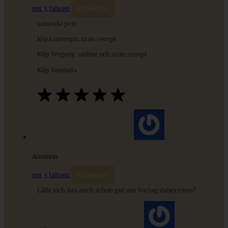
vor 3 Jahren
Antworten
ZUM BEITRAG
saxenda pris
köpa ozempic utan recept
Köp Wegovy: online och utan recept
9 saisonale Rezepte im August – die besten Ideen mit Obst
Köp Saxenda
& Gemüse der Saison
ZUM BEITRAG
Anonym
vor 3 Jahren
Antworten
Läßt sich das auch schon gut am Vortag zubereiten?