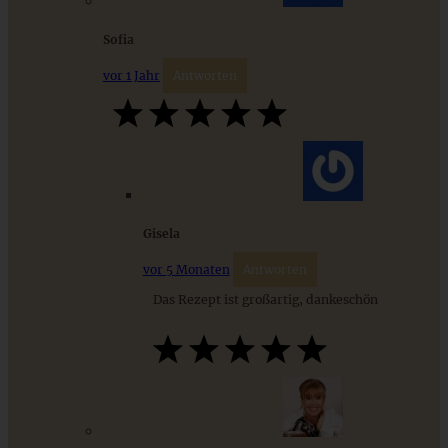
Sofia
Bunter Antipasti-Salat mit italienischer Vinaigrette
vor 1 Jahr
Antworten
ZUM BEITRAG
Stracciatella-Quarkcreme mit Kirschgrütze - einfaches
Gisela
Dessert im Glas
vor 5 Monaten
Antworten
Das Rezept ist großartig, dankeschön
ZUM BEITRAG