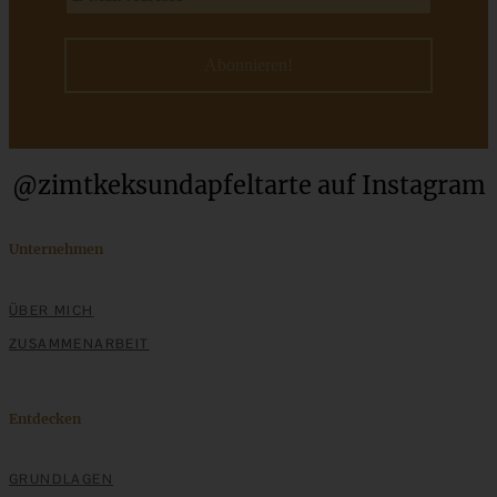
Einfach, lecker und fix: Griechischer Bauernsalat
ZUM BEITRAG
@zimtkeksundapfeltarte auf Instagram
Einfache Sauerteigbrötchen mit Leinsamen - knusprig,
saftig und gelingsicher
Unternehmen
ZUM BEITRAG
ÜBER MICH
ZUSAMMENARBEIT
Entdecken
GRUNDLAGEN