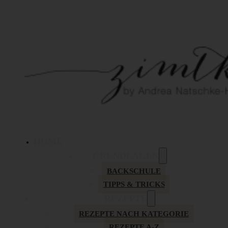
HOME
GRUNDLAGEN
BACKSCHULE
TIPPS & TRICKS
REZEPTE
REZEPTE NACH KATEGORIE
REZEPTE A-Z