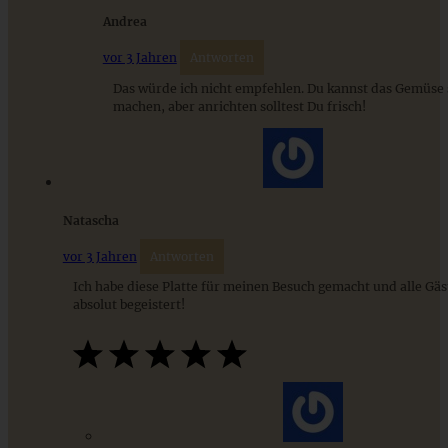
Andrea
vor 3 Jahren
Antworten
Das würde ich nicht empfehlen. Du kannst das Gemüse
machen, aber anrichten solltest Du frisch!
Loaded Hummus – das beste und einfachste Rezept
Natascha
ZUM BEITRAG
vor 3 Jahren
Antworten
Ich habe diese Platte für meinen Besuch gemacht und alle Gä
absolut begeistert!
Cremiges Lemon Posset - die einfachste Zitronencreme in
nur 10 Minuten
ZUM BEITRAG