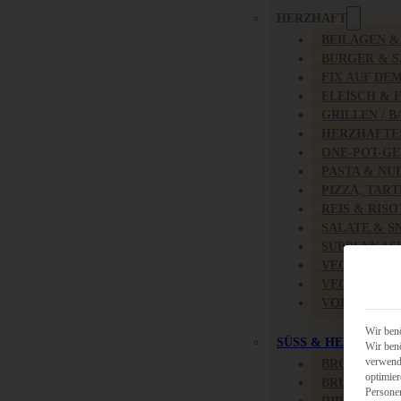
HERZHAFT
BEILAGEN 
BURGER & 
FIX AUF DE
FLEISCH & 
GRILLEN / 
HERZHAFTE
ONE-POT-GE
PASTA & NU
PIZZA, TAR
REIS & RIS
SALATE & S
SUPPENKAS
VEGAN HER
VEGETARIS
VORSPEISEN
Wir benö
SÜSS & HERZHAFT
Wir benö
verwende
BROTAUFST
optimier
BRUNCH & 
Persone