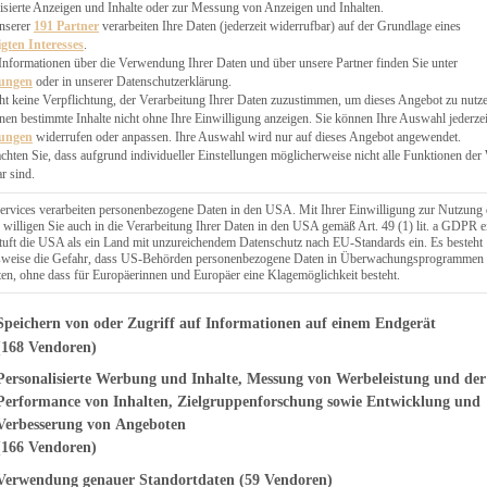
EN, CHUTNEYS
isierte Anzeigen und Inhalte oder zur Messung von Anzeigen und Inhalten.
BLINGSESSEN
unserer
191 Partner
verarbeiten Ihre Daten (jederzeit widerrufbar) auf der Grundlage eines
igten Interesses
.
SCHENKE
Informationen über die Verwendung Ihrer Daten und über unsere Partner finden Sie unter
PTE
lungen
oder in unserer Datenschutzerklärung.
 PIES
ht keine Verpflichtung, der Verarbeitung Ihrer Daten zuzustimmen, um dieses Angebot zu nutz
en bestimmte Inhalte nicht ohne Ihre Einwilligung anzeigen. Sie können Ihre Auswahl jederzei
lungen
widerrufen oder anpassen. Ihre Auswahl wird nur auf dieses Angebot angewendet.
achten Sie, dass aufgrund individueller Einstellungen möglicherweise nicht alle Funktionen der
r sind.
ERWEGS
ervices verarbeiten personenbezogene Daten in den USA. Mit Ihrer Einwilligung zur Nutzung 
 willigen Sie auch in die Verarbeitung Ihrer Daten in den USA gemäß Art. 49 (1) lit. a GDPR e
uft die USA als ein Land mit unzureichendem Datenschutz nach EU-Standards ein. Es besteht
Suche
lsweise die Gefahr, dass US-Behörden personenbezogene Daten in Überwachungsprogrammen
ten, ohne dass für Europäerinnen und Europäer eine Klagemöglichkeit besteht.
genden finden Sie eine Liste der Zwecke des IAB Transparency and Consent Fr
Speichern von oder Zugriff auf Informationen auf einem Endgerät
(168 Vendoren)
Personalisierte Werbung und Inhalte, Messung von Werbeleistung und der
obster Mac and
Performance von Inhalten, Zielgruppenforschung sowie Entwicklung und
Verbesserung von Angeboten
(166 Vendoren)
Verwendung genauer Standortdaten
(59 Vendoren)