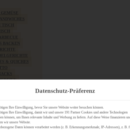
& GEMÜSE
SANDWICHES
M TISCH
FISCH
BARBECUE
S BACKEN
RICHTE
DELGERICHTE
TES & QUICHES
OTTO
NACKS
PEREIEN
ZHAFT
Datenschutz-Präferenz
CHES
tigen Ihre Einwilligung, bevor Sie unsere Website weiter besuchen können.
tigen Ihre Einwilligung, damit wir und unsere 191 Partner Cookies und andere Technologien
n können, um Ihnen relevante Inhalte und Werbung zu liefern. Auf diese Weise finanzieren u
RICH
en wir unsere Website.
FRÜHSTÜCK
nbezogene Daten können verarbeitet werden (z. B. Erkennungsmerkmale, IP-Adressen), z. B. f