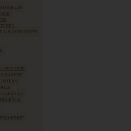
BSTGARTEN
THER
HEN
ÖTCHEN
E & KÄSEKUCHEN
K
& GESÜNDER
AN BAKERY
 OSTERN
IGES
PTGERICHT
INGEBÄCK
SBÄCKEREI