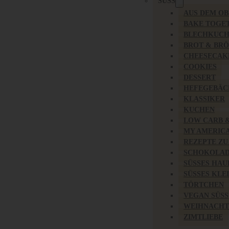
SÜSS
AUS DEM O
BAKE TOGE
BLECHKUC
BROT & BR
CHEESECAK
COOKIES
DESSERT
HEFEGEBÄC
KLASSIKER
KUCHEN
LOW CARB 
MY AMERIC
REZEPTE ZU
SCHOKOLAD
SÜSSES HAU
SÜSSES KLE
TÖRTCHEN
VEGAN SÜSS
WEIHNACHT
ZIMTLIEBE