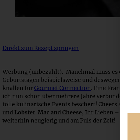
Direkt zum Rezept springen
Werbung (unbezahlt). Manchmal muss es etwas Be
Geburtstagen beispielsweise und deswegen lassen
knallen für
Gourmet Connection
. Eine Frankfurter
ich nun schon über mehrere Jahre verbunden bin 
tolle kulinarische Events beschert! Cheers and h
und
Lobster Mac and Cheese
, Ihr Lieben – auf die
weiterhin neugierig und am Puls der Zeit!