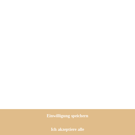
sonderes sein, oder? Zu
 wir heute mal die Korken
 Agentur für Kulinarik, mit der
und die mir immer wieder ganz
appy 15th Birthday mit Champagner
 nächsten 15 Jahre! Bleibt
Einwilligung speichern
Ich akzeptiere alle