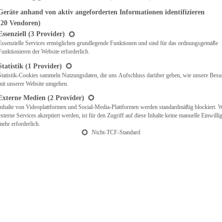
Geräte anhand von aktiv angeforderten Informationen identifizieren
(20 Vendoren)
t eine Liste der Service-Gruppen, für die eine Einwilligung erteilt werden ka
Essenziell
(3 Provider)
Essenzielle Services ermöglichen grundlegende Funktionen und sind für das ordnungsgemäße
Funktionieren der Website erforderlich.
Statistik
(1 Provider)
Statistik-Cookies sammeln Nutzungsdaten, die uns Aufschluss darüber geben, wie unsere Besu
mit unserer Website umgehen.
Externe Medien
(2 Provider)
Inhalte von Videoplattformen und Social-Media-Plattformen werden standardmäßig blockiert. 
externe Services akzeptiert werden, ist für den Zugriff auf diese Inhalte keine manuelle Einwill
mehr erforderlich.
Nicht-TCF-Standard