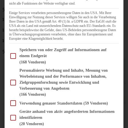
nicht alle Funktionen der Website verfügbar sind.
50 g Haferflocken
Einige Services verarbeiten personenbezogene Daten in den USA. Mit Ihrer
Einwilligung zur Nutzung dieser Services willigen Sie auch in die Verarbeitung
100 g brauner Zucker
Ihrer Daten in den USA gemäß Art. 49 (1) lit. a GDPR ein. Der EuGH stuft die
USA als ein Land mit unzureichendem Datenschutz nach EU-Standards ein. Es
125 g weiche Butter
besteht beispielsweise die Gefahr, dass US-Behörden personenbezogene Daten
in Überwachungsprogrammen verarbeiten, ohne dass für Europäerinnen und
Europäer eine Klagemöglichkeit besteht.
1 TL Zimtpulver
Im Folgenden finden Sie eine Liste der Zwecke des IAB Transparency and Consent Fram
Speichern von oder Zugriff auf Informationen auf
50 g gehobelte Mandeln
einem Endgerät
(168 Vendoren)
Personalisierte Werbung und Inhalte, Messung von
Werbeleistung und der Performance von Inhalten,
Zielgruppenforschung sowie Entwicklung und
Verbesserung von Angeboten
(166 Vendoren)
Verwendung genauer Standortdaten
(59 Vendoren)
Geräte anhand von aktiv angeforderten Informationen
identifizieren
(20 Vendoren)