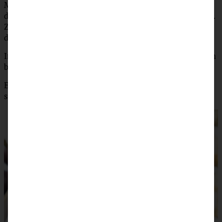
Mehl, weiche Butter, Zucker, Zimt und Haferflocken mit
den Händen oder den Knethaken zu Streuseln verarbeiten.
Zuletzt vorsichtig die Mandelplättchen unterheben und
das Ganze sehr großzügig auf den Kirschen verteilen.
Im vorgeheizten Backofen für 40 – 50 Minuten goldbraun
backen.
Etwas abkühlen lassen, dann warm mit einer Kugel Eis
servieren.