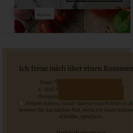
12 festliche Weihnachtsdesserts – himmlisch leckere
Ich freue mich über einen Kommen
Rezepte fürs Fest
Name *
E-Mail *
ZUM BEITRAG
Webseite
Meinen Namen, Email-Adresse und Website in d
Browser für das nächste Mal, wenn ich einen Komm
schreibe, speichern.
Saisonale Rezepte im Juli - meine 7 sommerlichen
Lieblinge, die Ihr jetzt unbedingt ausprobieren solltet