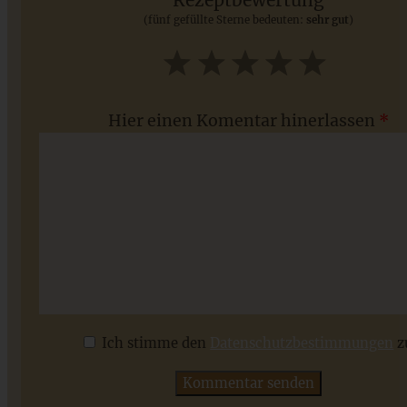
Rezeptbewertung
(fünf gefüllte Sterne bedeuten:
sehr gut
)
ZUM BEITRAG
1
2
3
4
5
Star
Stars
Stars
Stars
Stars
Hier einen Komentar hinerlassen
*
Himbeer-Raffaello-Trifle – Himbeer-Kokos-Dessert
Ich stimme den
Datenschutzbestimmungen
z
ZUM BEITRAG