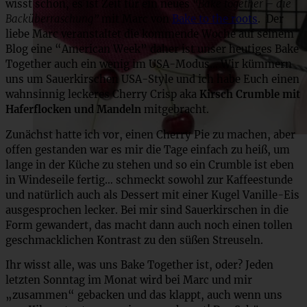
wisst schon, es ist Zeit für ein neues
“Bake together – die
Backüberraschung”
mit Marc von
Bake to the roots
. Der
liebe Marc veranstaltet die kommende Woche auf seinem
Blog eine “American Week” daher ist unser heutiges Bake
Together auch ein wenig im USA-Modus… Wir kümmern
uns um Sauerkirschen USA-Style und ich habe Euch einen
wahnsinnig leckeres Cherry Crisp aka
Kirsch Crumble mit
Haferflocken und Mandeln
mitgebracht.
Zunächst hatte ich vor, einen Cherry Pie zu machen, aber
offen gestanden war es mir die Tage einfach zu heiß, um
lange in der Küche zu stehen und so ein Crumble ist eben
in Windeseile fertig… schmeckt sowohl zur Kaffeestunde
und natürlich auch als Dessert mit einer Kugel Vanille-Eis
ausgesprochen lecker. Bei mir sind Sauerkirschen in die
Form gewandert, das macht dann auch noch einen tollen
geschmacklichen Kontrast zu den süßen Streuseln.
Ihr wisst alle, was uns Bake Together ist, oder? Jeden
letzten Sonntag im Monat wird bei Marc und mir
„zusammen“ gebacken und das klappt, auch wenn uns