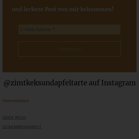
und leckere Post von mir bekommen!
Schwarzwälder Kirsch-Dessert im Glas – einfach, cremig,
himmlisch lecker
ZUM BEITRAG
Cremiges Lemon Posset - die einfachste Zitronencreme in
@zimtkeksundapfeltarte auf Instagram
nur 10 Minuten
Unternehmen
ZUM BEITRAG
ÜBER MICH
ZUSAMMENARBEIT