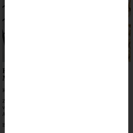
Kirsch Crumble mit Haferflocken und
Mandeln
Kirschen waschen, entkernen und halbieren.
Zitronensaft, Speisestärke und Zucker miteinander
verrühren, mit den Kirschen mischen und in eine
Auflaufform geben.
Backofen auf 190 °C (170 °C Umluft) vorheizen.