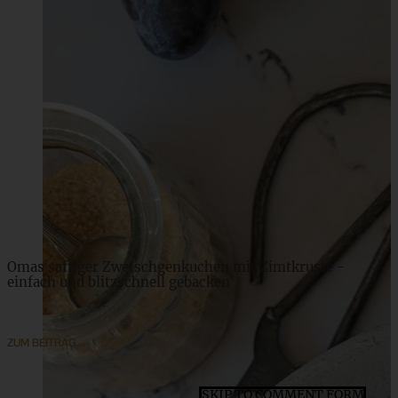
Peach Cobbler – Schneller Pfirsich-Auflauf mit Eis
ZUM BEITRAG
Omas saftiger Zwetschgenkuchen mit Zimtkruste -
einfach und blitzschnell gebacken
ZUM BEITRAG
SKIP TO COMMENT FORM