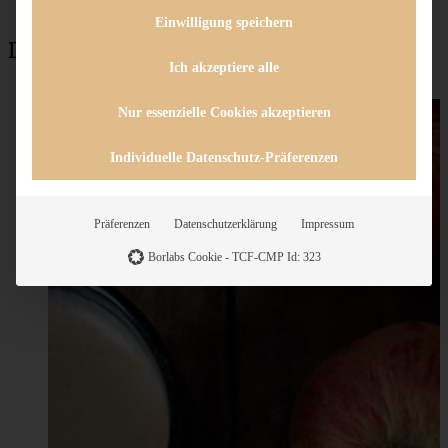
Einwilligung speichern
Das könnte auch interessant sein:
Ich akzeptiere alle
Nur essenzielle Cookies akzeptieren
Individuelle Datenschutz-Präferenzen
Präferenzen
Datenschutzerklärung
Impressum
Borlabs Cookie - TCF-CMP Id: 323