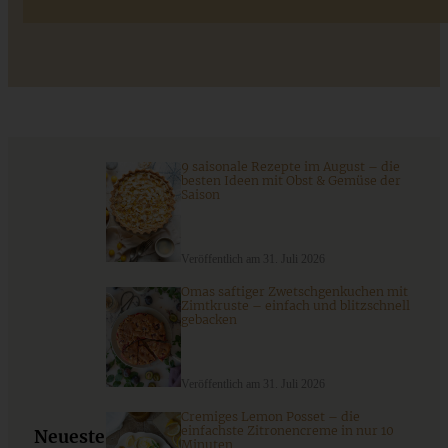
Das beste Rezept für Omas lockeren und buttrigen
Streuselkuchen - ganz einfach
ZUM BEITRAG
9 saisonale Rezepte im August – die
besten Ideen mit Obst & Gemüse der
Saison
Veröffentlich am 31. Juli 2026
Omas saftiger Zwetschgenkuchen mit
Zimtkruste – einfach und blitzschnell
gebacken
Veröffentlich am 31. Juli 2026
Cremiges Lemon Posset – die
Zimtstern-Apfelcrumble mit Orangen-Zimt-Mascarpone
einfachste Zitronencreme in nur 10
Neueste
Minuten