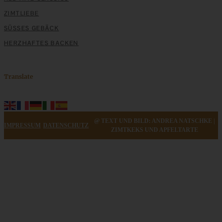
ZIMTLIEBE
SÜSSES GEBÄCK
HERZHAFTES BACKEN
Translate
@ TEXT UND BILD: ANDREA NATSCHKE |
IMPRESSUM
DATENSCHUTZ
ZIMTKEKS UND APFELTARTE
Herbst-Crumble oder Zwetschgen-Crumble mit
Walnüssen (Kristallzuckerfrei)
ZUM BEITRAG