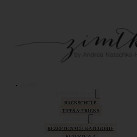
HOME
GRUNDLAGEN
BACKSCHULE
TIPPS & TRICKS
REZEPTE
REZEPTE NACH KATEGORIE
REZEPTE A-Z