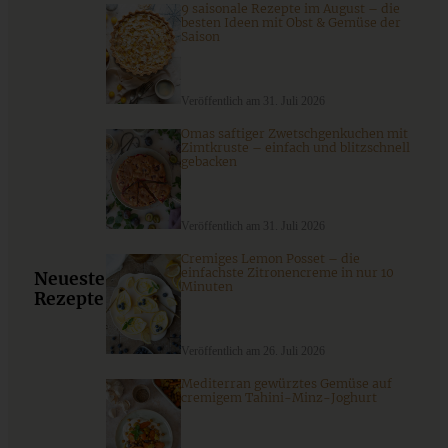
9 saisonale Rezepte im August – die
besten Ideen mit Obst & Gemüse der
Saison
9 saisonale Rezepte im August – die besten Ideen mit Obst
& Gemüse der Saison
Veröffentlich am 31. Juli 2026
Omas saftiger Zwetschgenkuchen mit
Zimtkruste – einfach und blitzschnell
gebacken
ZUM BEITRAG
Veröffentlich am 31. Juli 2026
Cremiges Lemon Posset – die
einfachste Zitronencreme in nur 10
Neueste
Minuten
Rezepte
Veröffentlich am 26. Juli 2026
Mediterran gewürztes Gemüse auf
cremigem Tahini-Minz-Joghurt