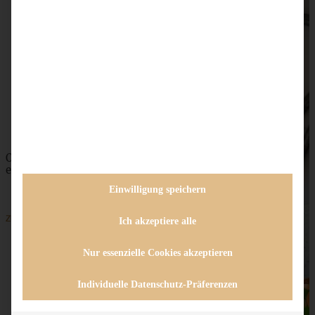
Eierlikör-Brownie-Dessert mit Stracciatellacreme
ZUM BEITRAG
Omas saftiger Zwetschgenkuchen mit Zimtkruste -
einfach und blitzschnell gebacken
Einwilligung speichern
ZUM BEITRAG
Ich akzeptiere alle
Nur essenzielle Cookies akzeptieren
SKIP TO COMMENT FORM
Individuelle Datenschutz-Präferenzen