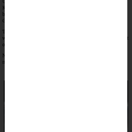
Unmittelbar vor dem Servieren den Tiramisu mit ein paar
Kirschen und Kirschsaft beträufeln, mit dem Krokant
bestreuen und noch etwas mit Puderzucker bestäuben.
Guten Appetit!
Tipp: Noch weihnachtlicher wird der Kirsch-Tiramisu,
wenn Ihr in den Mandelkrokant noch einen Teelöffel Zimt
oder Lebkuchengewürz gebt.
Noch mehr Lust auf Dessert? Dann schaut doch mal bei
meinem
Bratapfel-Tiramisu
vorbei!