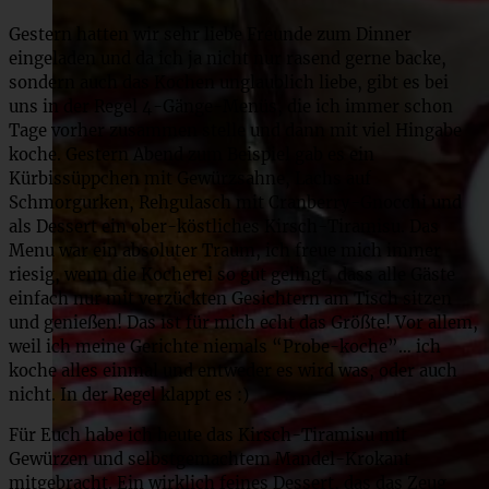
Gestern hatten wir sehr liebe Freunde zum Dinner
eingeladen und da ich ja nicht nur rasend gerne backe,
sondern auch das Kochen unglaublich liebe, gibt es bei
uns in der Regel 4-Gänge-Menüs, die ich immer schon
Tage vorher zusammen stelle und dann mit viel Hingabe
koche. Gestern Abend zum Beispiel gab es ein
Kürbissüppchen mit Gewürzsahne, Lachs auf
Schmorgurken, Rehgulasch mit Cranberry-Gnocchi und
als Dessert ein ober-köstliches Kirsch-Tiramisu. Das
Menu war ein absoluter Traum, ich freue mich immer
riesig, wenn die Kocherei so gut gelingt, dass alle Gäste
einfach nur mit verzückten Gesichtern am Tisch sitzen
und genießen! Das ist für mich echt das Größte! Vor allem,
weil ich meine Gerichte niemals “Probe-koche”… ich
koche alles einmal und entweder es wird was, oder auch
nicht. In der Regel klappt es :)
Für Euch habe ich heute das Kirsch-Tiramisu mit
Gewürzen und selbstgemachtem Mandel-Krokant
mitgebracht. Ein wirklich feines Dessert, das das Zeug