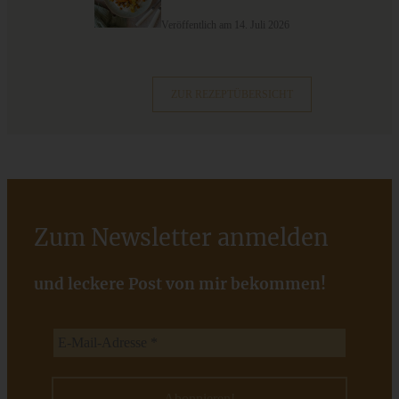
Mini-Oreo-Cheesecakes mit Kirschen
Veröffentlich am 14. Juli 2026
ZUM BEITRAG
ZUR REZEPTÜBERSICHT
Cremiges Lemon Posset - die einfachste Zitronencreme in
nur 10 Minuten
Zum Newsletter anmelden
ZUM BEITRAG
und leckere Post von mir bekommen!