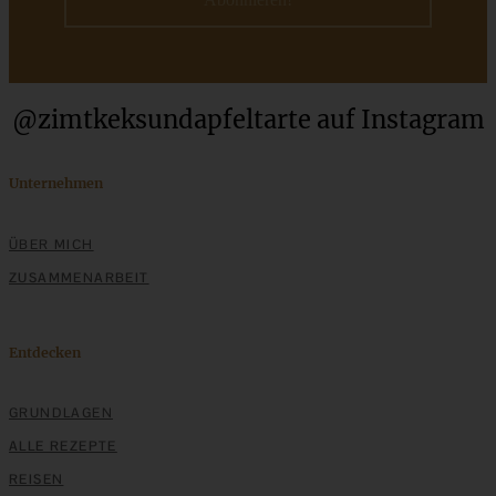
@zimtkeksundapfeltarte auf Instagram
Mandel-Pistazien-Monde (glutenfrei)
Unternehmen
ZUM BEITRAG
ÜBER MICH
ZUSAMMENARBEIT
Stracciatella-Quarkcreme mit Kirschgrütze - einfaches
Dessert im Glas
Entdecken
ZUM BEITRAG
GRUNDLAGEN
ALLE REZEPTE
REISEN