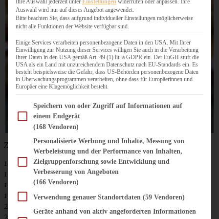
Ihre Auswahl jederzeit unter
Einstellungen
widerrufen oder anpassen. Ihre
Auswahl wird nur auf dieses Angebot angewendet.
Bitte beachten Sie, dass aufgrund individueller Einstellungen möglicherweise
nicht alle Funktionen der Website verfügbar sind.
Einige Services verarbeiten personenbezogene Daten in den USA. Mit Ihrer
Einwilligung zur Nutzung dieser Services willigen Sie auch in die Verarbeitung
Ihrer Daten in den USA gemäß Art. 49 (1) lit. a GDPR ein. Der EuGH stuft die
USA als ein Land mit unzureichendem Datenschutz nach EU-Standards ein. Es
besteht beispielsweise die Gefahr, dass US-Behörden personenbezogene Daten
in Überwachungsprogrammen verarbeiten, ohne dass für Europäerinnen und
Europäer eine Klagemöglichkeit besteht.
Im Folgenden finden Sie eine Liste der Zwecke des IAB Transparency and Consent Fram
Speichern von oder Zugriff auf Informationen auf
einem Endgerät
(168 Vendoren)
Personalisierte Werbung und Inhalte, Messung von
Zutaten für 6 Gläser Kirsch-Tiramisu:
Werbeleistung und der Performance von Inhalten,
Zielgruppenforschung sowie Entwicklung und
1 großes Glas Sauerkirschen
Verbesserung von Angeboten
1 Zimtstange
(166 Vendoren)
1 Sternanis
1 gestr.
EL Speisestärke
Verwendung genauer Standortdaten
(59 Vendoren)
250 g Mascarpone
Geräte anhand von aktiv angeforderten Informationen
250 g Quark (40 %)