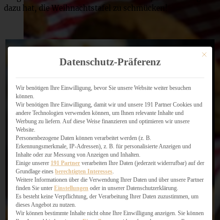
dazu hat, die Weihnachtstafel zu schmücken!
Mit dies
Datenschutz-Präferenz
Wir benötigen Ihre Einwilligung, bevor Sie unsere Website weiter besuchen
können.
Wir benötigen Ihre Einwilligung, damit wir und unsere 191 Partner Cookies und
andere Technologien verwenden können, um Ihnen relevante Inhalte und
Werbung zu liefern. Auf diese Weise finanzieren und optimieren wir unsere
Website.
Personenbezogene Daten können verarbeitet werden (z. B.
Erkennungsmerkmale, IP-Adressen), z. B. für personalisierte Anzeigen und
Inhalte oder zur Messung von Anzeigen und Inhalten.
Einige unserer
191 Partner
verarbeiten Ihre Daten (jederzeit widerrufbar) auf der
Grundlage eines
berechtigten Interesses
.
Weitere Informationen über die Verwendung Ihrer Daten und über unsere Partner
finden Sie unter
Einstellungen
oder in unserer Datenschutzerklärung.
Es besteht keine Verpflichtung, der Verarbeitung Ihrer Daten zuzustimmen, um
dieses Angebot zu nutzen.
Wir können bestimmte Inhalte nicht ohne Ihre Einwilligung anzeigen. Sie können