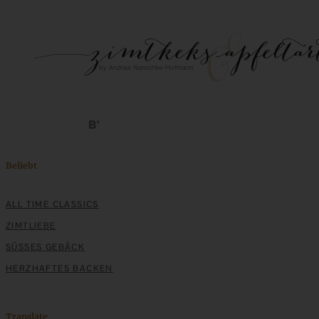
Bratapfel-Crumble auf Zimtcreme – Dessert im Glas
Beliebt
ALL TIME CLASSICS
ZUM BEITRAG
ZIMTLIEBE
SÜSSES GEBÄCK
HERZHAFTES BACKEN
Mediterran gewürztes Gemüse auf cremigem Tahini-
Minz-Joghurt
Translate