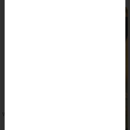
Winterlicher Spekulatius-Bratapfel-Crumble im Glas