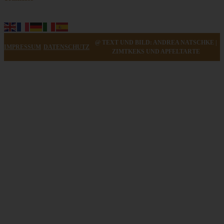
ZUM BEITRAG
@ TEXT UND BILD: ANDREA NATSCHKE |
IMPRESSUM
DATENSCHUTZ
ZIMTKEKS UND APFELTARTE
Feiner Kirsch-Mandelkuchen mit köstlichem Mandelguss
ZUM BEITRAG