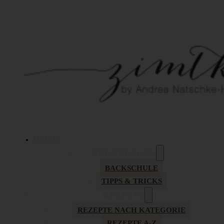
HOME
GRUNDLAGEN
BACKSCHULE
TIPPS & TRICKS
REZEPTE
REZEPTE NACH KATEGORIE
REZEPTE A-Z