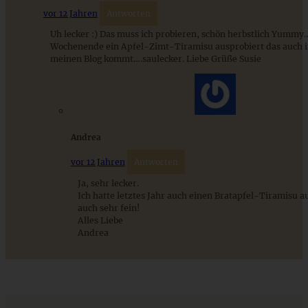
vor 12 Jahren
Antworten
Uh lecker :) Das muss ich probieren, schön herbstlich Yum
ZUM BEITRAG
Wochenende ein Apfel-Zimt-Tiramisu ausprobiert das auch i
meinen Blog kommt….saulecker. Liebe Grüße Susie
Andrea
vor 12 Jahren
Antworten
Ja, sehr lecker.
Ich hatte letztes Jahr auch einen Bratapfel-Tiramisu a
auch sehr fein!
Alles Liebe
Andrea
No-Bake Cheesecake mit Mango
ZUM BEITRAG