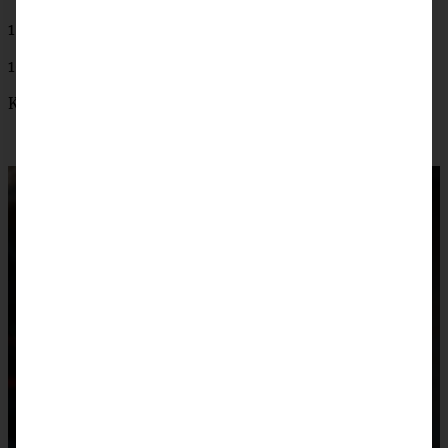
1 Prise Salz
100 g feiner Zucker
Kakaopulver