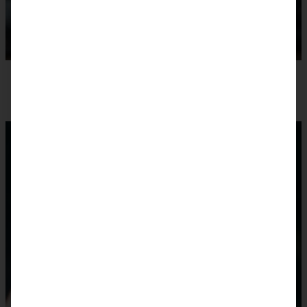
Bûche de Noel by ZimtkeksundApfeltarte