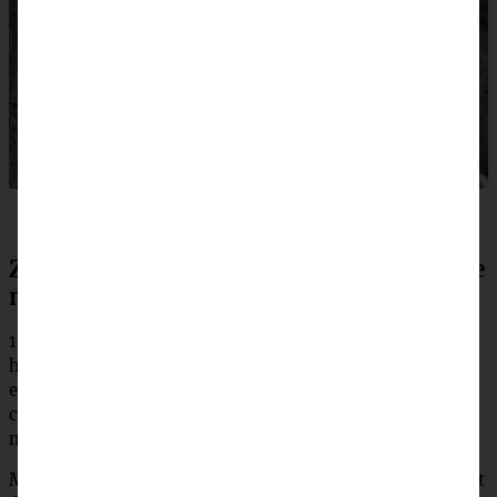
Zubereitung Bûche de Noël – Biskuitrolle
mit Schoko-Zimt-Orangen-Creme
100 g Kuvertüre in eine Schüssel geben und über dem
heißen Wasserbad schmelzen. Flüssige Kuvertüre auf
einem Bogen Backpapier ganz dünn verstreichen, dabei 5
cm Abstand zu den Rändern lassen, damit beim Einrollen
nichts herausquillt.
Mit einem 2. Bogen Backpapier bedecken, Backpapiere mit