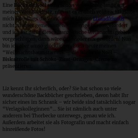
Eine
Bûche de Noël
steht schon wahnsinnig lange auf
meiner Nachbackliste, nun ist es endlich vollbracht! Hätte
mich allerdings die wunderbare Liz von
Lizandfriends
nicht zu einer gemeinamen Challenge herausgefordert
und ich ihr dafür dieses französische Weihnachtsgebäck
vorgeschlagen, dann wäre das wieder nix geworden! Nun
bin ich aber umso glücklicher, Euch heute meinen
“Weihnachtsbaumstamm” – die
Bûche de Noël –
Biskuitrolle mit Schoko-Zimt-Orangen-Creme
zu
präsentieren.
Liz kennt Ihr sicherlich, oder? Sie hat schon so viele
wunderschöne Backbücher geschrieben, davon habt Ihr
sicher eines im Schrank – wir beide sind tatsächlich sogar
“Verlagskolleginnen”… Sie ist nämlich auch unter
anderem bei Thorbecke unterwegs, genau wie ich.
Außerdem arbeitet sie als Fotografin und macht einfach
hinreißende Fotos!