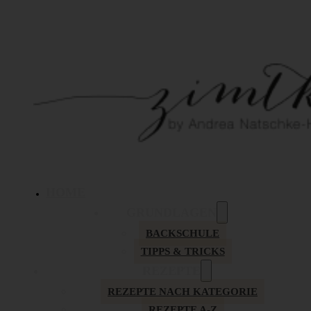
HOME
GRUNDLAGEN
BACKSCHULE
TIPPS & TRICKS
REZEPTE
REZEPTE NACH KATEGORIE
REZEPTE A-Z