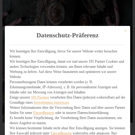
Mit dies
Datenschutz-Präferenz
Wir benötigen Ihre Einwilligung, bevor Sie unsere Website weiter besuchen
können.
Wir benötigen Ihre Einwilligung, damit wir und unsere 191 Partner Cookies und
andere Technologien verwenden können, um Ihnen relevante Inhalte und
Werbung zu liefern. Auf diese Weise finanzieren und optimieren wir unsere
Website.
Personenbezogene Daten können verarbeitet werden (z. B.
Erkennungsmerkmale, IP-Adressen), z. B. für personalisierte Anzeigen und
Inhalte oder zur Messung von Anzeigen und Inhalten.
Einige unserer
191 Partner
verarbeiten Ihre Daten (jederzeit widerrufbar) auf der
Grundlage eines
berechtigten Interesses
.
Weitere Informationen über die Verwendung Ihrer Daten und über unsere Partner
finden Sie unter
Einstellungen
oder in unserer Datenschutzerklärung.
Es besteht keine Verpflichtung, der Verarbeitung Ihrer Daten zuzustimmen, um
dieses Angebot zu nutzen.
Wir können bestimmte Inhalte nicht ohne Ihre Einwilligung anzeigen. Sie können
Ihre Auswahl jederzeit unter
Einstellungen
widerrufen oder anpassen. Ihre