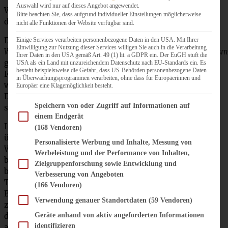
Auswahl wird nur auf dieses Angebot angewendet.
Was ist eigentlich eine
Bûche de Noël
und woher kommt
Bitte beachten Sie, dass aufgrund individueller Einstellungen möglicherweise
diese Tradition? (aus Wikipedia):
nicht alle Funktionen der Website verfügbar sind.
Die
Bûche de Noël,
auch
Einige Services verarbeiten personenbezogene Daten in den USA. Mit Ihrer
Einwilligung zur Nutzung dieser Services willigen Sie auch in die Verarbeitung
Weihnachtsbaumstamm
,
Weihnachtsscheit
,
Julscheit
oder
Bism
Ihrer Daten in den USA gemäß Art. 49 (1) lit. a GDPR ein. Der EuGH stuft die
genannt, ist ein traditionelles Weihnachtsgebäck aus
USA als ein Land mit unzureichendem Datenschutz nach EU-Standards ein. Es
besteht beispielsweise die Gefahr, dass US-Behörden personenbezogene Daten
Frankreich und anderen französischsprachigen Ländern
in Überwachungsprogrammen verarbeiten, ohne dass für Europäerinnen und
wie Belgien oder der Schweiz. Dort wird es traditionell als
Europäer eine Klagemöglichkeit besteht.
Dessert des Weihnachtsessens serviert. Mittlerweile wird
Im Folgenden finden Sie eine Liste der Zwecke des IAB Transparency and Consent Fram
Speichern von oder Zugriff auf Informationen auf
sie in vielen anderen Ländern gebacken und angeboten.
einem Endgerät
In Frankreich war es, wie in vielen Ländern Europas
(168 Vendoren)
üblich, zu Weihnachten ein großes, sehr dickes
Personalisierte Werbung und Inhalte, Messung von
Weihnachtsscheit im Kamin zu verbrennen, je länger es
Werbeleistung und der Performance von Inhalten,
brannte, umso besser. Das sollte der Familie Glück
Zielgruppenforschung sowie Entwicklung und
bringen. Als die großen Öfen verschwanden, wurde die
Verbesserung von Angeboten
Tradition abgewandelt: An Stelle von echten
(166 Vendoren)
Baumstämmen wurde die süße Bûche verwendet, die sich
Verwendung genauer Standortdaten
(59 Vendoren)
zur weihnachtlichen Traditionstorte mauserte. 1879 wird
die „bûche de Noël“ erstmals erwähnt. Man ist sich
Geräte anhand von aktiv angeforderten Informationen
identifizieren
allerdings nicht einig, ob der Kuchen von einem Lyoner