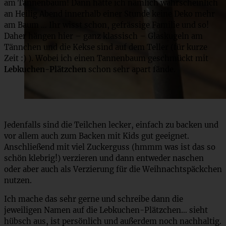
am Tannenbaum! Dann hätte ich nämlich wahrscheinlich
an Heilig Abend innerhalb einer Stunde keine Deko mehr
am Baum … Ihr wisst schon, gefrässige Familie und so!
Daher hängen hier – ganz klassisch – Glaskugeln am
Tännchen und die Kekse sind auf dem Teller (für kurze
Zeit :) ). Wobei ich einen Tannenbaum geschmückt mit
Lebkuchen-Plätzchen
schon sehr apart fände.
Jedenfalls sind die Teilchen lecker, einfach zu backen und
vor allem auch zum Backen mit Kids gut geeignet.
Anschließend mit viel Zuckerguss (hmmm was ist das so
schön klebrig!) verzieren und dann entweder naschen
oder aber auch als Verzierung für die Weihnachtspäckchen
nutzen.
Ich mache das sehr gerne und schreibe dann die
jeweiligen Namen auf die Lebkuchen-Plätzchen… sieht
hübsch aus, ist persönlich und außerdem noch nachhaltig.