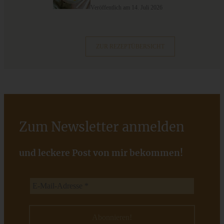
Veröffentlich am 14. Juli 2026
ZUM BEITRAG
ZUR REZEPTÜBERSICHT
Cremiges Lemon Posset - die einfachste Zitronencreme in
nur 10 Minuten
Zum Newsletter anmelden
ZUM BEITRAG
und leckere Post von mir bekommen!