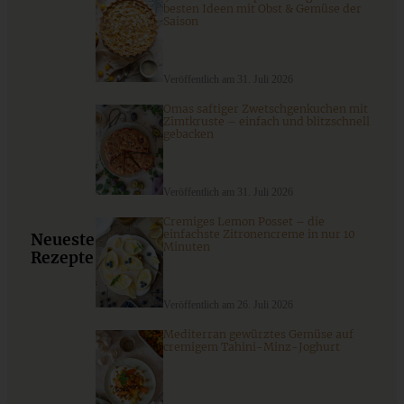
besten Ideen mit Obst & Gemüse der
Saison
9 saisonale Rezepte im August – die besten Ideen mit Obst
& Gemüse der Saison
Veröffentlich am 31. Juli 2026
Omas saftiger Zwetschgenkuchen mit
Zimtkruste – einfach und blitzschnell
gebacken
ZUM BEITRAG
Veröffentlich am 31. Juli 2026
Cremiges Lemon Posset – die
einfachste Zitronencreme in nur 10
Neueste
Minuten
Rezepte
Veröffentlich am 26. Juli 2026
Mediterran gewürztes Gemüse auf
cremigem Tahini-Minz-Joghurt
Meine 20 besten Weihnachts-Plätzchen-Rezepte