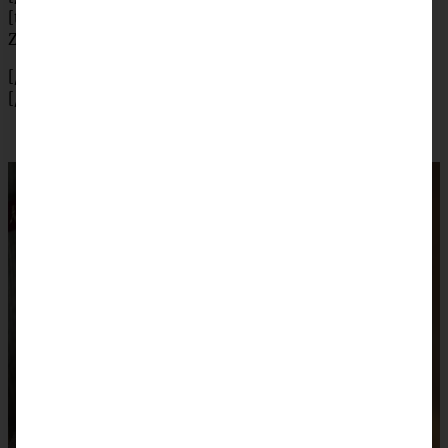
[tab title=”preparation”]
Zutatenliste auf englisch
[/tab]
[/tabs]