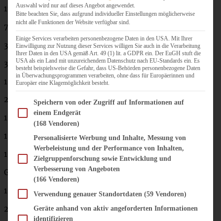
Auswahl wird nur auf dieses Angebot angewendet.
175
g
H
onig
Bitte beachten Sie, dass aufgrund individueller Einstellungen möglicherweise
nicht alle Funktionen der Website verfügbar sind.
75
g
brauner Zucker
Einige Services verarbeiten personenbezogene Daten in den USA. Mit Ihrer
30
g
Butter
Einwilligung zur Nutzung dieser Services willigen Sie auch in die Verarbeitung
Ihrer Daten in den USA gemäß Art. 49 (1) lit. a GDPR ein. Der EuGH stuft die
USA als ein Land mit unzureichendem Datenschutz nach EU-Standards ein. Es
300
g
Mehl
besteht beispielsweise die Gefahr, dass US-Behörden personenbezogene Daten
in Überwachungsprogrammen verarbeiten, ohne dass für Europäerinnen und
1 gestr. TL
Lebkuchengewürz
Europäer eine Klagemöglichkeit besteht.
20
g
Backkakao
Im Folgenden finden Sie eine Liste der Zwecke des IAB Transparency and Consent Fram
Speichern von oder Zugriff auf Informationen auf
einem Endgerät
1
Messerspitze
Ingwerpulver
(168 Vendoren)
1
TL
Backpulver
Personalisierte Werbung und Inhalte, Messung von
Werbeleistung und der Performance von Inhalten,
1 Ei
Zielgruppenforschung sowie Entwicklung und
Verbesserung von Angeboten
Glasur:
(166 Vendoren)
1 Eiweiß
Verwendung genauer Standortdaten
(59 Vendoren)
200 g Puderzucker
Geräte anhand von aktiv angeforderten Informationen
identifizieren