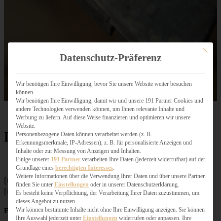
Mit dies
Datenschutz-Präferenz
Wir benötigen Ihre Einwilligung, bevor Sie unsere Website weiter besuchen
können.
Wir benötigen Ihre Einwilligung, damit wir und unsere 191 Partner Cookies und
andere Technologien verwenden können, um Ihnen relevante Inhalte und
Werbung zu liefern. Auf diese Weise finanzieren und optimieren wir unsere
Website.
Lebkuchen-Plätzchen
Personenbezogene Daten können verarbeitet werden (z. B.
Erkennungsmerkmale, IP-Adressen), z. B. für personalisierte Anzeigen und
Inhalte oder zur Messung von Anzeigen und Inhalten.
Einige unserer
191 Partner
verarbeiten Ihre Daten (jederzeit widerrufbar) auf der
Grundlage eines
berechtigten Interesses
.
Weitere Informationen über die Verwendung Ihrer Daten und über unsere Partner
[tabs]
finden Sie unter
Einstellungen
oder in unserer Datenschutzerklärung.
[tab title=”Zutaten”]
Es besteht keine Verpflichtung, der Verarbeitung Ihrer Daten zuzustimmen, um
dieses Angebot zu nutzen.
Wir können bestimmte Inhalte nicht ohne Ihre Einwilligung anzeigen. Sie können
Für den Lebkuchen:
Ihre Auswahl jederzeit unter
Einstellungen
widerrufen oder anpassen. Ihre