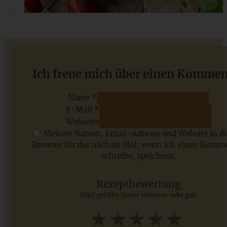
Saftige Kokosmakronen
Ich freue mich über einen Kommen
Name *
E-Mail *
ZUM BEITRAG
Webseite
Meinen Namen, Email-Adresse und Website in d
Browser für das nächste Mal, wenn ich einen Komm
schreibe, speichern.
Saisonale Rezepte im Juli - meine 7 sommerlichen
Lieblinge, die Ihr jetzt unbedingt ausprobieren solltet
Rezeptbewertung
(fünf gefüllte Sterne bedeuten:
sehr gut
)
ZUM BEITRAG