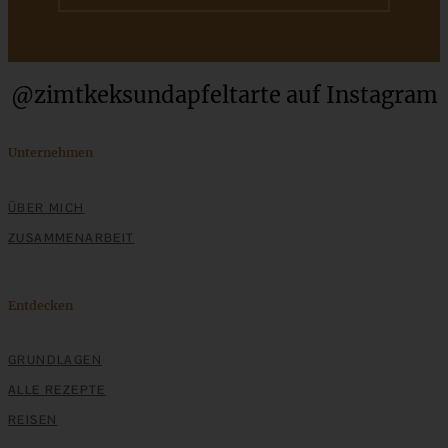
@zimtkeksundapfeltarte auf Instagram
Meine besten 12 Weihnachts-Plätzchen-Rezepte –
einfach und gelingsicher
Unternehmen
ZUM BEITRAG
ÜBER MICH
ZUSAMMENARBEIT
Stracciatella-Quarkcreme mit Kirschgrütze - einfaches
Dessert im Glas
Entdecken
GRUNDLAGEN
ZUM BEITRAG
ALLE REZEPTE
REISEN