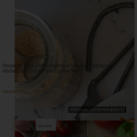
Omas klassisches Buttergebäck – Butterplätzchen
ZUM BEITRAG
Omas saftiger Zwetschgenkuchen mit Zimtkruste -
einfach und blitzschnell gebacken
ZUM BEITRAG
SKIP TO COMMENT FORM