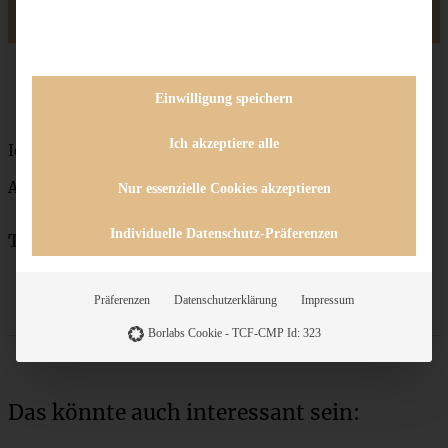
erwarten zu sehen, was Du aus dem Rezept gemacht hast.
Einwilligung speichern
Ich akzeptiere alle
Ich wünsch’ Euch was!
Andrea
Nur essenzielle Cookies akzeptieren
Individuelle Datenschutz-Präferenzen
Teile das Rezept
Präferenzen
Datenschutzerklärung
Impressum
Borlabs Cookie - TCF-CMP Id: 323
Das könnte auch interessant sein: