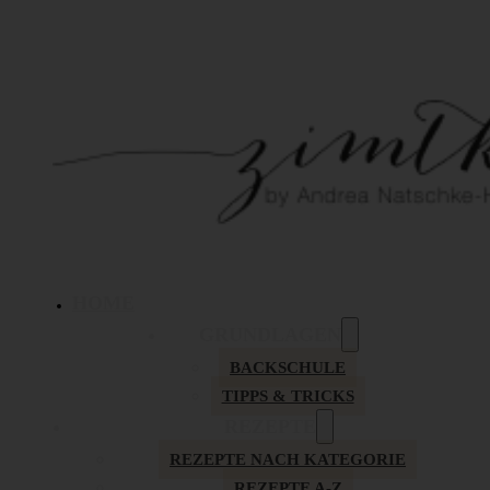
HOME
GRUNDLAGEN
BACKSCHULE
TIPPS & TRICKS
REZEPTE
REZEPTE NACH KATEGORIE
REZEPTE A-Z