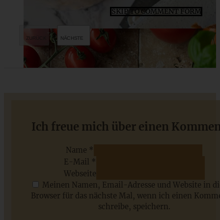
SKIP TO COMMENT FORM
Fruchtige Apfeltarte mit Zimtschmand
Ich freue mich über einen Kommen
Name *
E-Mail *
ZUM BEITRAG
Webseite
Meinen Namen, Email-Adresse und Website in d
Browser für das nächste Mal, wenn ich einen Komm
schreibe, speichern.
Saisonale Rezepte im Juli - meine 7 sommerlichen
Lieblinge, die Ihr jetzt unbedingt ausprobieren solltet