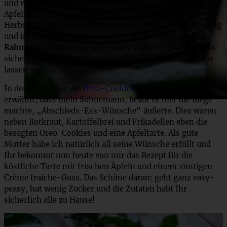
und wieder rechtfertigen :) – eine ganz wundervolle
Apfeltarte für Euch. Dieses Teilchen ist der perfekte
Herbstgenuss für die ganze Familie, schön saftig, fruchtig
und im Handumdrehen gemacht. Meine
Apfeltarte mit
Rahmguss
enthält vor allem auch nur wenig Zucker, was
sicher Muttis freuen dürfte, die Ihre Kinder mitnaschen
lassen wollen.
In dem Post über die
Oreo-Cookies
hatte ich ja schon
erwähnt, dass mein Sohnemann, bevor er hier die Biege
machte, „Abschieds-Ess-Wünsche“ äußerte. Dies waren
neben Rotkraut, Kartoffelbrei und Frikadellen eben die
besagten Oreo-Cookies und eine Apfeltarte. Als gute
Mutter habe ich natürlich all seine Wünsche erfüllt und
Ihr bekommt nun heute von mir das Rezept für die
köstliche Tarte mit frischen Äpfeln und einem zimtigen
Crème fraiche-Guss. Das Schöne daran: geht ganz easy-
peasy, hat wenig Zucker und die Zutaten habt Ihr
sicherlich alle zu Hause!