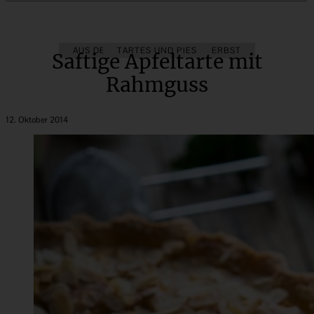
AUS DEM OBSTGARTEN
TARTES UND PIES
HERBST
Saftige Apfeltarte mit
Rahmguss
12. Oktober 2014