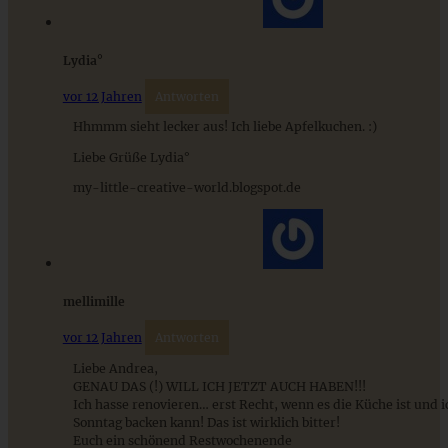
ZUM BEITRAG
Lydia°
vor 12 Jahren
Antworten
Hhmmm sieht lecker aus! Ich liebe Apfelkuchen. :)
Schweizer Wurstsalat mit Käse - einfach, würzig und in 15
Liebe Grüße Lydia°
Minuten auf dem Tisch!
my-little-creative-world.blogspot.de
ZUM BEITRAG
mellimille
vor 12 Jahren
Antworten
Liebe Andrea,
GENAU DAS (!) WILL ICH JETZT AUCH HABEN!!!
Ich hasse renovieren… erst Recht, wenn es die Küche ist und i
Sonntag backen kann! Das ist wirklich bitter!
Euch ein schönend Restwochenende