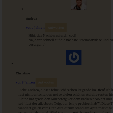
Saftiger Skyr-Apfelkuchen mit Zimtstreuseln
Andrea
ZUM BEITRAG
vor 7 Jahren
Antworten
Hihi, das Nachbarspferd… cool!
Na, dann schnell auf die nächste Streuobstwiese und 
besorgen :)
9 saisonale Rezepte im August – die besten Ideen mit Obst
& Gemüse der Saison
ZUM BEITRAG
Christine
vor 8 Jahren
Antworten
Liebe Andrea, dieses feine Schätzchen ist grade im Ofen! Ich
fast nicht entscheiden nei so vielen schönen Apfelrezepten 
Kleine hat grade den Mürbeteig vor dem Backen probiert und 
sei “fast der allerbeste Teig, den ich je probiert hab'”. Diese 
wandert gleich vom Ofen direkt zum Stand am Apfelmarkt. Sc
es regnet, aber egal. Wird trotzdem gut, besonders mit dieser