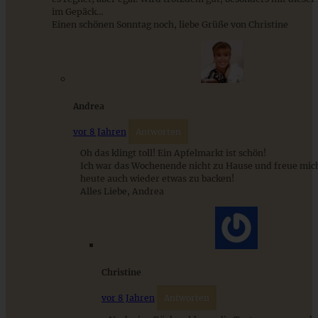
im Gepäck…
Einen schönen Sonntag noch, liebe Grüße von Christine
Französischer Apfelkuchen – Gateaux invisible aux
pommes – saftig, fruchtig, ganz einfach!
Andrea
vor 8 Jahren
Antworten
ZUM BEITRAG
Oh das klingt toll! Ein Apfelmarkt ist schön!
Ich war das Wochenende nicht zu Hause und freue mic
heute auch wieder etwas zu backen!
Alles Liebe, Andrea
Cremiges Lemon Posset - die einfachste Zitronencreme in
nur 10 Minuten
ZUM BEITRAG
Christine
vor 8 Jahren
Antworten