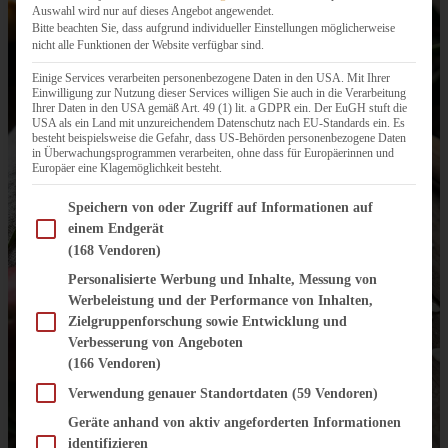
Auswahl wird nur auf dieses Angebot angewendet.
Bitte beachten Sie, dass aufgrund individueller Einstellungen möglicherweise
nicht alle Funktionen der Website verfügbar sind.
Einige Services verarbeiten personenbezogene Daten in den USA. Mit Ihrer
Einwilligung zur Nutzung dieser Services willigen Sie auch in die Verarbeitung
Ihrer Daten in den USA gemäß Art. 49 (1) lit. a GDPR ein. Der EuGH stuft die
USA als ein Land mit unzureichendem Datenschutz nach EU-Standards ein. Es
besteht beispielsweise die Gefahr, dass US-Behörden personenbezogene Daten
in Überwachungsprogrammen verarbeiten, ohne dass für Europäerinnen und
Europäer eine Klagemöglichkeit besteht.
Im Folgenden finden Sie eine Liste der Zwecke des IAB Transparency and Consent Fram
Speichern von oder Zugriff auf Informationen auf
einem Endgerät
(168 Vendoren)
Personalisierte Werbung und Inhalte, Messung von
Werbeleistung und der Performance von Inhalten,
Zielgruppenforschung sowie Entwicklung und
Verbesserung von Angeboten
(166 Vendoren)
Verwendung genauer Standortdaten
(59 Vendoren)
Geräte anhand von aktiv angeforderten Informationen
identifizieren