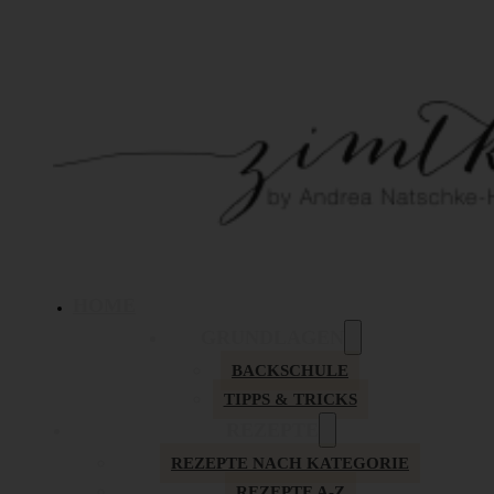
HOME
GRUNDLAGEN
BACKSCHULE
TIPPS & TRICKS
REZEPTE
REZEPTE NACH KATEGORIE
REZEPTE A-Z