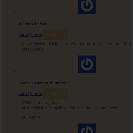
Mediterran gewürztes Gemüse auf cremigem Tahini-
Minz-Joghurt
Wünsch dir was
vor 12 Jahren
Antworten
ZUM BEITRAG
Oh wie lecker…ich liebe Äpfel (aber nur im Kuchen) und Zimt!
Liebe Grüße
Sandras Tortenträumereien
vor 12 Jahren
Antworten
OMG sieht der gut aus!
Bitte rechtfertige noch viel öfters deinen Namen! ♥♥♥
LG Sandra
Omas blitzschneller und saftiger Apfelkompott-
Streuselkuchen