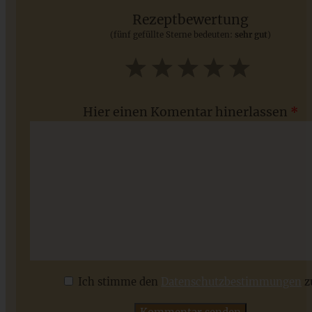
Rezeptbewertung
(fünf gefüllte Sterne bedeuten:
sehr gut
)
ZUM BEITRAG
1
2
3
4
5
Star
Stars
Stars
Stars
Stars
Hier einen Komentar hinerlassen
*
Apfel-Tarte mit Mandelcreme – Apfel-Frangipane-Tarte
Ich stimme den
Datenschutzbestimmungen
z
ZUM BEITRAG