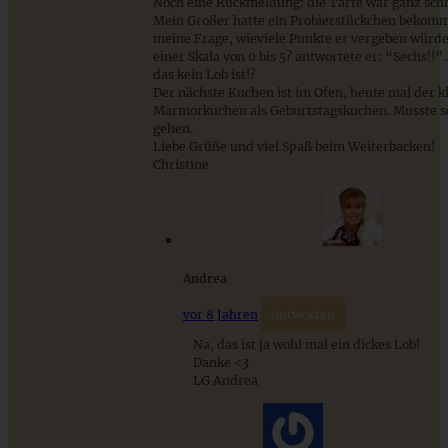
Noch eine Rückmeldung: die Tarte war ganz schn
Mein Großer hatte ein Probierstückchen bekomm
meine Frage, wieviele Punkte er vergeben würde,
einer Skala von 0 bis 5? antwortete er: “Sechs!!
das kein Lob ist!?
Der nächste Kuchen ist im Ofen, heute mal der k
Marmorkuchen als Geburtstagskuchen. Musste s
gehen.
Liebe Grüße und viel Spaß beim Weiterbacken!
Christine
Spiced Apple-Pie – Apple Pie mit Gewürzen
Andrea
ZUM BEITRAG
vor 8 Jahren
Antworten
Na, das ist ja wohl mal ein dickes Lob!
Danke <3
LG Andrea
Stracciatella-Quarkcreme mit Kirschgrütze - einfaches
Dessert im Glas