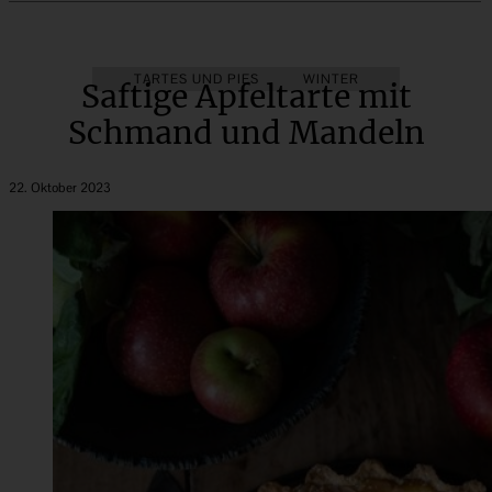
AUS DEM OBSTGARTEN
TARTES UND PIES
WINTER
HERBST
Saftige Apfeltarte mit
Schmand und Mandeln
22. Oktober 2023