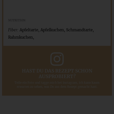
NUTRITION
Fiber:
Apfeltarte, Apfelkuchen, Schmandtarte,
Rahmkuchen,
HAST DU DAS REZEPT SCHON
AUSPROBIERT?
Teile ein Foto und tagge mich bei Instagram, ich kann kaum
erwarten zu sehen, was Du aus dem Rezept gemacht hast.