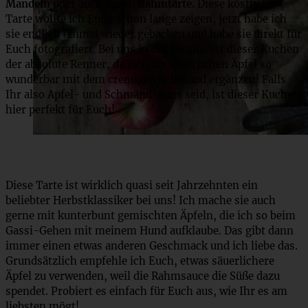
Mandeln
oder auch
Apfel-Rahmtarte.
Diese köstliche
Tarte wollte ich Euch schon lange zeigen, jetzt habe ich
sie endlich einmal wieder gebacken und habe sie direkt für
Euch fotografiert. Bei uns in der Familie ist dieser Kuchen
der absolute Renner, da sich die säuerlichen Äpfel so
wunderbar mit dem cremigen Schmand ergänzen! Falls
Ihr also Apfel- und Schmand-Fans seid, ist dieser Kuchen
hier perfekt für Euch!
Diese Tarte ist wirklich quasi seit Jahrzehnten ein
beliebter Herbstklassiker bei uns! Ich mache sie auch
gerne mit kunterbunt gemischten Äpfeln, die ich so beim
Gassi-Gehen mit meinem Hund aufklaube. Das gibt dann
immer einen etwas anderen Geschmack und ich liebe das.
Grundsätzlich empfehle ich Euch, etwas säuerlichere
Äpfel zu verwenden, weil die Rahmsauce die Süße dazu
spendet. Probiert es einfach für Euch aus, wie Ihr es am
liebsten mögt!