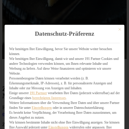
Mit dies
Datenschutz-Präferenz
Wir benötigen Ihre Einwilligung, bevor Sie unsere Website weiter besuchen
können.
Wir benötigen Ihre Einwilligung, damit wir und unsere 191 Partner Cookies und
andere Technologien verwenden können, um Ihnen relevante Inhalte und
Werbung zu liefern. Auf diese Weise finanzieren und optimieren wir unsere
Website.
Personenbezogene Daten können verarbeitet werden (z. B.
Erkennungsmerkmale, IP-Adressen), z. B. für personalisierte Anzeigen und
Zutaten Apfeltarte mit Schmand und
Inhalte oder zur Messung von Anzeigen und Inhalten.
Einige unserer
191 Partner
verarbeiten Ihre Daten (jederzeit widerrufbar) auf der
Mandeln
Grundlage eines
berechtigten Interesses
.
Weitere Informationen über die Verwendung Ihrer Daten und über unsere Partner
Für eine Tarteform von 26 cm Durchmesser
(günstig ist
finden Sie unter
Einstellungen
oder in unserer Datenschutzerklärung.
Es besteht keine Verpflichtung, der Verarbeitung Ihrer Daten zuzustimmen, um
eine Form mit Hebeboden)
*:
dieses Angebot zu nutzen.
Wir können bestimmte Inhalte nicht ohne Ihre Einwilligung anzeigen. Sie können
Zutaten für eine
Ihre Auswahl jederzeit unter
Einstellungen
widerrufen oder anpassen. Ihre