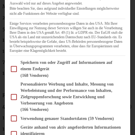
Auswahl wird nur auf dieses Angebot angewendet.
Mürbteig:
Bitte beachten Sie, dass aufgrund individueller Einstellungen möglicherweise
nicht alle Funktionen der Website verfügbar sind.
200 g Mehl
Einige Services verarbeiten personenbezogene Daten in den USA. Mit Ihrer
50 g gemahlene Mandeln
Einwilligung zur Nutzung dieser Services willigen Sie auch in die Verarbeitung
Ihrer Daten in den USA gemäß Art. 49 (1) lit. a GDPR ein. Der EuGH stuft die
USA als ein Land mit unzureichendem Datenschutz nach EU-Standards ein. Es
125 g Butter
besteht beispielsweise die Gefahr, dass US-Behörden personenbezogene Daten
in Überwachungsprogrammen verarbeiten, ohne dass für Europäerinnen und
1 Ei
Europäer eine Klagemöglichkeit besteht.
75 g Zucker
Im Folgenden finden Sie eine Liste der Zwecke des IAB Transparency and Consent Fram
Speichern von oder Zugriff auf Informationen auf
einem Endgerät
1 Prise Salz
(168 Vendoren)
Personalisierte Werbung und Inhalte, Messung von
Werbeleistung und der Performance von Inhalten,
Füllung:
Zielgruppenforschung sowie Entwicklung und
Verbesserung von Angeboten
400 – 500 g Äpfel (je nach Größe und Tiefe der Backform)
(166 Vendoren)
1 EL Vanille-Paste (oder das Mark einer Vanilleschote)
Verwendung genauer Standortdaten
(59 Vendoren)
Geräte anhand von aktiv angeforderten Informationen
100 g Zucker
identifizieren