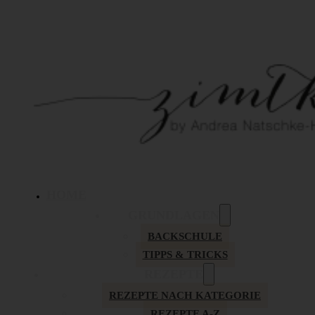
HOME
GRUNDLAGEN
BACKSCHULE
TIPPS & TRICKS
REZEPTE
REZEPTE NACH KATEGORIE
REZEPTE A-Z