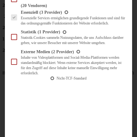
200 g Schmand
(20 Vendoren)
Es folgt eine Liste der Service-Gruppen, für die eine Einwilligung erteilt werden kann.
Essenziell
(3 Provider)
200 ml Sahne
Essenzielle Services ermöglichen grundlegende Funktionen und sind für
das ordnungsgemäße Funktionieren der Website erforderlich.
2 EL Speisestärke
Statistik
(1 Provider)
Statistik-Cookies sammeln Nutzungsdaten, die uns Aufschluss darüber
1 EL Schale einer Bio-Zitrone
geben, wie unsere Besucher mit unserer Website umgehen.
2 Eier
Externe Medien
(2 Provider)
Inhalte von Videoplattformen und Social-Media-Plattformen werden
standardmäßig blockiert. Wenn externe Services akzeptiert werden, ist
für den Zugriff auf diese Inhalte keine manuelle Einwilligung mehr
nach Belieben noch eine gute Handvoll gehobelte Mandeln
erforderlich.
Nicht-TCF-Standard