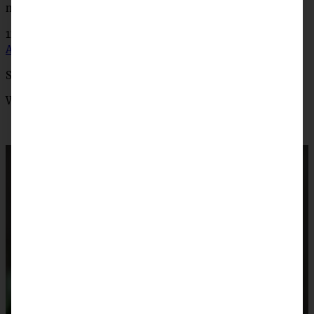
moey’s kitchen
Blitzschnelle Apfelschnecken
1x umrühren bitte aka kochtopf
Extra zimtiger
Apfelkuchen mit Walnuss-Zimt-Streusel
S-Küche
Französischer Apfelkuchen
Wienerbrød
Gammeldags Æblekage