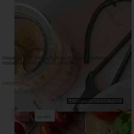
Meine 20 liebsten Rezepte mit Äpfeln – einfach und
gelingsicher
ZUM BEITRAG
Omas saftiger Zwetschgenkuchen mit Zimtkruste -
einfach und blitzschnell gebacken
ZUM BEITRAG
SKIP TO COMMENT FORM