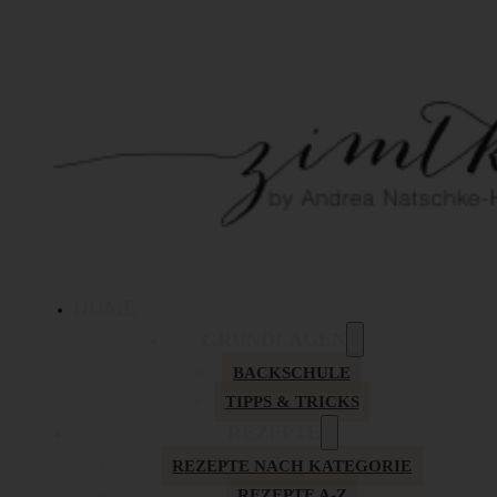
HOME
GRUNDLAGEN
BACKSCHULE
TIPPS & TRICKS
REZEPTE
REZEPTE NACH KATEGORIE
REZEPTE A-Z