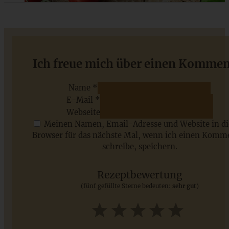
Saftige Apfeltarte mit Rahmguss
Ich freue mich über einen Kommen
Name *
E-Mail *
ZUM BEITRAG
Webseite
Meinen Namen, Email-Adresse und Website in d
Browser für das nächste Mal, wenn ich einen Komm
schreibe, speichern.
Saisonale Rezepte im Juli - meine 7 sommerlichen
Lieblinge, die Ihr jetzt unbedingt ausprobieren solltet
Rezeptbewertung
(fünf gefüllte Sterne bedeuten:
sehr gut
)
ZUM BEITRAG
1
2
3
4
5