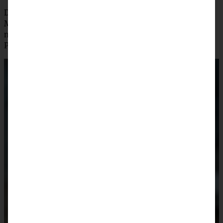
Den Kuchen im vorgeheizten Backofen für 50 – 60
Minuten goldbraun backen, anschließend dem Ofen
nehmen und abkühlen lassen. Vor dem Servieren mit
Puderzucker bestäuben.