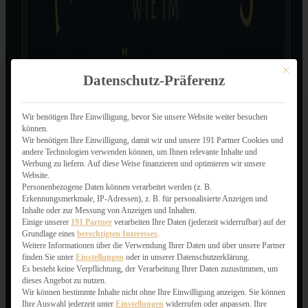
Mit dies
Datenschutz-Präferenz
Wir benötigen Ihre Einwilligung, bevor Sie unsere Website weiter besuchen
können.
Wir benötigen Ihre Einwilligung, damit wir und unsere 191 Partner Cookies und
andere Technologien verwenden können, um Ihnen relevante Inhalte und
Werbung zu liefern. Auf diese Weise finanzieren und optimieren wir unsere
Website.
Personenbezogene Daten können verarbeitet werden (z. B.
Erkennungsmerkmale, IP-Adressen), z. B. für personalisierte Anzeigen und
Inhalte oder zur Messung von Anzeigen und Inhalten.
Einige unserer
191 Partner
verarbeiten Ihre Daten (jederzeit widerrufbar) auf der
Grundlage eines
berechtigten Interesses
.
Weitere Informationen über die Verwendung Ihrer Daten und über unsere Partner
finden Sie unter
Einstellungen
oder in unserer Datenschutzerklärung.
Es besteht keine Verpflichtung, der Verarbeitung Ihrer Daten zuzustimmen, um
dieses Angebot zu nutzen.
Wir können bestimmte Inhalte nicht ohne Ihre Einwilligung anzeigen. Sie können
Ihre Auswahl jederzeit unter
Einstellungen
widerrufen oder anpassen. Ihre