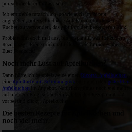
pur schmeckt er fantastisch!
Ich empfehle tatsächlich, so wie auch im Rezept
angegeben, unterschiedliche Apfelsorten für diesen
Kuchen zu verwenden, das gibt ihm den besonderen Kick!
Probiert ihn doch mal aus, bin gespannt, was Ihr zu dem
Rezept sagt! Freue mich natürlich – wie immer – über
Euer Feedback!
Noch mehr Lust auf Apfelkuchen?
Dann hätte ich beispielsweise einen
Ricotta-Apfelkuchen
,
eine
Apfeltarte mit Schmandguss
oder auch den
gedeckten
Apfelkuchen
im Angebot. Natürlich gibt es noch viel mehr
auf meinem Blog, schaut einfach bei den Rezepten A – Z
vorbei und klickt „Apfelkuchen“ an!
Die besten Rezepte für Apfelkuchen und
noch viel mehr: