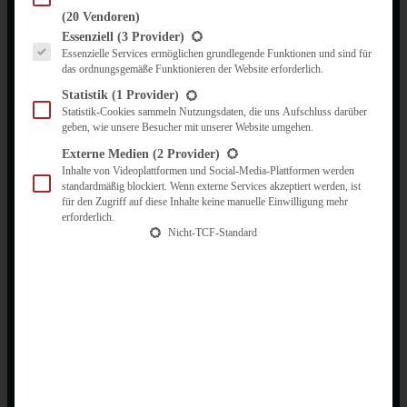
(20 Vendoren)
Es folgt eine Liste der Service-Gruppen, für die eine Einwilligung erteilt werden kann.
Essenziell
(3 Provider)
Essenzielle Services ermöglichen grundlegende Funktionen und sind für
das ordnungsgemäße Funktionieren der Website erforderlich.
Statistik
(1 Provider)
Statistik-Cookies sammeln Nutzungsdaten, die uns Aufschluss darüber
geben, wie unsere Besucher mit unserer Website umgehen.
Externe Medien
(2 Provider)
Inhalte von Videoplattformen und Social-Media-Plattformen werden
standardmäßig blockiert. Wenn externe Services akzeptiert werden, ist
für den Zugriff auf diese Inhalte keine manuelle Einwilligung mehr
erforderlich.
Nicht-TCF-Standard