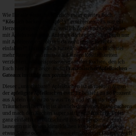
Wie Ihr alle wisst, ist kürzlich mein zweites Buch
“Köstlich backen mit Äpfeln”
erschienen… Es war ein
Herzensprojekt von mir, weil ich Äpfel und Gebackenes
mit Äpfeln sehr liebe. Anfangs dachte ich: “Ein Buch nur
mit Apfelrezepten, ob mir da wohl genug Rezepte
einfallen?” Letztendlich hatte ich aber tatsächlich viel
mehr Rezepte und musste auf einige Köstlichkeiten
verzichten, wie beispielsweise auf den Kuchen, den ich
Euch hier heute zeige: mein
Französischer Apfelkuchen –
Gateaux invisible aux pommes
.
Dieser „unsichtbare“ Apfelkuchen ist in meinen Augen
der
apfeligste Apfelkuchen
ever! Er besteht zu 80 Prozent
aus Äpfeln und zu 20 % aus Teig und ist einfach ein
Träumchen! Der Teig ist ähnlich dem eines Pfannkuchens
und mach den Kuchen super saftig und fruchtig. Er ist
ganz einfach und blitzschnell zusammengerührt und
lauwarm mit einem klitzekleinen Kügelchen Vanilleeis,
etwas Sahne oder Vanillesauce ein absoluter Genuss. Auch