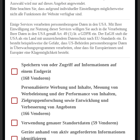
Auswahl wird nur auf dieses Angebot angewendet.
Bitte beachten Sie, dass aufgrund individueller Einstellungen möglicherweise
nicht alle Funktionen der Website verfügbar sind.
Einige Services verarbeiten personenbezogene Daten in den USA. Mit Ihrer
Einwilligung zur Nutzung dieser Services willigen Sie auch in die Verarbeitung
Ihrer Daten in den USA gemäß Art. 49 (1) lit. a GDPR ein. Der EuGH stuft die
USA als ein Land mit unzureichendem Datenschutz nach EU-Standards ein. Es
besteht beispielsweise die Gefahr, dass US-Behörden personenbezogene Daten
in Überwachungsprogrammen verarbeiten, ohne dass für Europäerinnen und
Europäer eine Klagemöglichkeit besteht.
Im Folgenden finden Sie eine Liste der Zwecke des IAB Transparency and Consent Fram
Speichern von oder Zugriff auf Informationen auf
einem Endgerät
(168 Vendoren)
Personalisierte Werbung und Inhalte, Messung von
Werbeleistung und der Performance von Inhalten,
Zielgruppenforschung sowie Entwicklung und
Verbesserung von Angeboten
(166 Vendoren)
Verwendung genauer Standortdaten
(59 Vendoren)
Geräte anhand von aktiv angeforderten Informationen
identifizieren