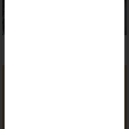
Französischer
Apfelkuchen – Gateaux
invisible aux pommes
–