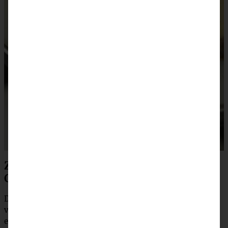
Zubereitung Classic New York
Cheesecake
Den Backofen auf 175 °C (Ober- und Unterhitze)
vorheizen. Eine Springform (24 – 26 cm) mit Butter
einfetten. Die Kekse im Blitzhacker zerkleinern, Butter