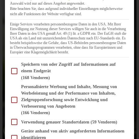
Auswahl wird nur auf dieses Angebot angewendet.
Bitte beachten Sie, dass aufgrund individueller Einstellungen möglicherweise
nicht alle Funktionen der Website verfügbar sind.
Einige Services verarbeiten personenbezogene Daten in den USA. Mit Ihrer
Einwilligung zur Nutzung dieser Services willigen Sie auch in die Verarbeitung
Ihrer Daten in den USA gemäß Art. 49 (1) lit. a GDPR ein. Der EuGH stuft die
USA als ein Land mit unzureichendem Datenschutz nach EU-Standards ein. Es
besteht beispielsweise die Gefahr, dass US-Behörden personenbezogene Daten
in Überwachungsprogrammen verarbeiten, ohne dass für Europäerinnen und
Europäer eine Klagemöglichkeit besteht.
Im Folgenden finden Sie eine Liste der Zwecke des IAB Transparency and Consent Fram
Speichern von oder Zugriff auf Informationen auf
einem Endgerät
(168 Vendoren)
Personalisierte Werbung und Inhalte, Messung von
Werbeleistung und der Performance von Inhalten,
Zielgruppenforschung sowie Entwicklung und
Verbesserung von Angeboten
(166 Vendoren)
Verwendung genauer Standortdaten
(59 Vendoren)
Geräte anhand von aktiv angeforderten Informationen
identifizieren