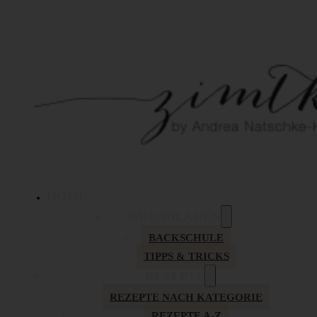
HOME
GRUNDLAGEN
BACKSCHULE
TIPPS & TRICKS
REZEPTE
REZEPTE NACH KATEGORIE
REZEPTE A-Z