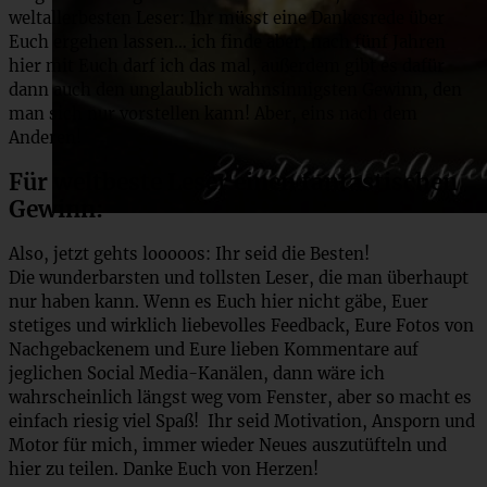
weltallerbesten Leser: Ihr müsst eine Dankesrede über
Euch ergehen lassen… ich finde aber, nach fünf Jahren
hier mit Euch darf ich das mal, außerdem gibt es dafür
dann auch den unglaublich wahnsinnigsten Gewinn, den
man sich nur vorstellen kann! Aber, eins nach dem
Anderen!
Für weltbeste Leser einen fantastischen
Gewinn:
Also, jetzt gehts looooos: Ihr seid die Besten!
Die wunderbarsten und tollsten Leser, die man überhaupt
nur haben kann. Wenn es Euch hier nicht gäbe, Euer
stetiges und wirklich liebevolles Feedback, Eure Fotos von
Nachgebackenem und Eure lieben Kommentare auf
jeglichen Social Media-Kanälen, dann wäre ich
wahrscheinlich längst weg vom Fenster, aber so macht es
einfach riesig viel Spaß! Ihr seid Motivation, Ansporn und
Motor für mich, immer wieder Neues auszutüfteln und
hier zu teilen. Danke Euch von Herzen!