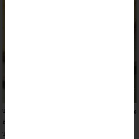
Teilnahmebedingungen KitchenAid Black Tie – Verlosung
#ichwilldieblacktie
Teilnahmebedingen und Datenschutz