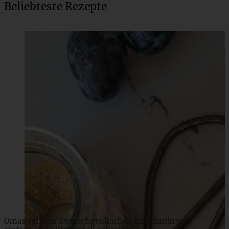
Beliebteste Rezepte
Cremiger Eierlikör Käsekuchen nach Omas Rezept
ZUM BEITRAG
Omas saftiger Zwetschgenkuchen mit Zimtkruste -