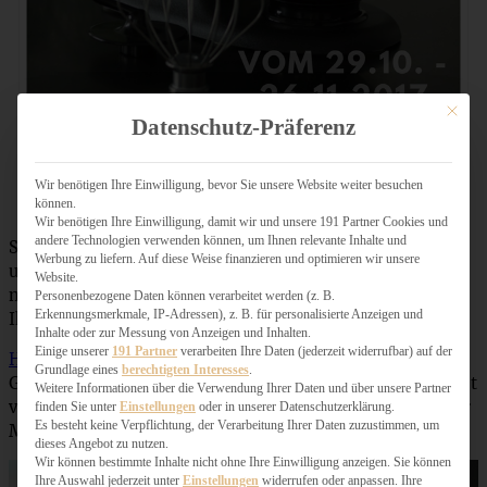
Mit dies
Datenschutz-Präferenz
Wir benötigen Ihre Einwilligung, bevor Sie unsere Website weiter besuchen
Nehmt dieses Foto sehr gerne für Eure Beiträge mit!
können.
Wir benötigen Ihre Einwilligung, damit wir und unsere 191 Partner Cookies und
andere Technologien verwenden können, um Ihnen relevante Inhalte und
So, nun gibt es hier das versprochene Rezept für
Werbung zu liefern. Auf diese Weise finanzieren und optimieren wir unsere
unseren
Classic New York Cheesecake
und ich bin ganz
Website.
mächtig gespannt, welche Lieblings-Geburtstagskuchen
Personenbezogene Daten können verarbeitet werden (z. B.
Erkennungsmerkmale, IP-Adressen), z. B. für personalisierte Anzeigen und
Ihr habt!
Inhalte oder zur Messung von Anzeigen und Inhalten.
Einige unserer
191 Partner
verarbeiten Ihre Daten (jederzeit widerrufbar) auf der
Hier
gibt es noch einen weiteren Lieblings-
Grundlage eines
berechtigten Interesses
.
Geburtstagskuchen von uns (das war mein allererster Post
Weitere Informationen über die Verwendung Ihrer Daten und über unsere Partner
vor 5 Jahren :) ) – mein weltallerbester und super saftiger
finden Sie unter
Einstellungen
oder in unserer Datenschutzerklärung.
Es besteht keine Verpflichtung, der Verarbeitung Ihrer Daten zuzustimmen, um
Marmorkuchen!
dieses Angebot zu nutzen.
Wir können bestimmte Inhalte nicht ohne Ihre Einwilligung anzeigen. Sie können
Ihre Auswahl jederzeit unter
Einstellungen
widerrufen oder anpassen. Ihre