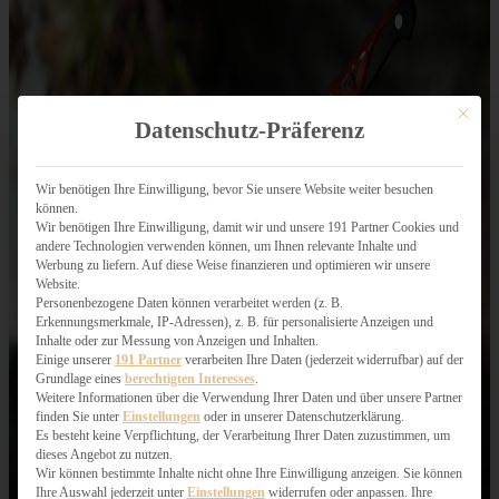
Mit dies
Datenschutz-Präferenz
Wir benötigen Ihre Einwilligung, bevor Sie unsere Website weiter besuchen
können.
Wir benötigen Ihre Einwilligung, damit wir und unsere 191 Partner Cookies und
andere Technologien verwenden können, um Ihnen relevante Inhalte und
Werbung zu liefern. Auf diese Weise finanzieren und optimieren wir unsere
Website.
Personenbezogene Daten können verarbeitet werden (z. B.
Erkennungsmerkmale, IP-Adressen), z. B. für personalisierte Anzeigen und
Inhalte oder zur Messung von Anzeigen und Inhalten.
Einige unserer
191 Partner
verarbeiten Ihre Daten (jederzeit widerrufbar) auf der
Grundlage eines
berechtigten Interesses
.
Weitere Informationen über die Verwendung Ihrer Daten und über unsere Partner
finden Sie unter
Einstellungen
oder in unserer Datenschutzerklärung.
Es besteht keine Verpflichtung, der Verarbeitung Ihrer Daten zuzustimmen, um
dieses Angebot zu nutzen.
Wir können bestimmte Inhalte nicht ohne Ihre Einwilligung anzeigen. Sie können
Ihre Auswahl jederzeit unter
Einstellungen
widerrufen oder anpassen. Ihre