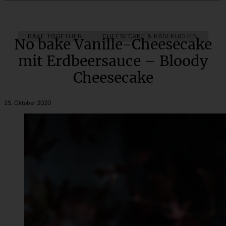
BAKE TOGETHER
CHEESECAKE & KÄSEKUCHEN
No bake Vanille-Cheesecake
mit Erdbeersauce – Bloody
Cheesecake
25. Oktober 2020