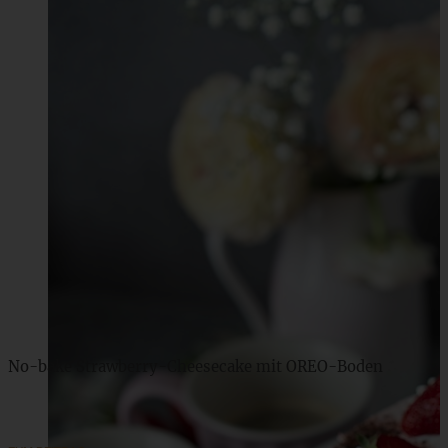
No-bake Strawberry-Cheesecake mit OREO-Boden