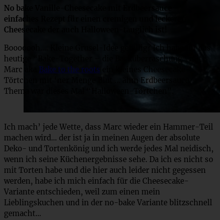
No bake Vanille-Cheesecake mit Erdbeersauce –
einfaches Rezept für einen cremigen und leckeren
Cheesecake der auch Halloween-tauglich ist!
Booooooh…. Kleine Grusel-Idee gefällig? Ich habe für das
heutige “Bake-Together – die Backüberraschung” mit
Marc aka
Bake to the roots
ein kleines Cheesecake-
Törtchen mit ‘ner Menge Blut … ähm Erdbeersauce.
Thema war dieses Mal “Halloween-Törtchen”.
Ich mach’ jede Wette, dass Marc wieder ein Hammer-Teil
machen wird… der ist ja in meinen Augen der absolute
Deko- und Tortenkönig und ich werde jedes Mal neidisch,
wenn ich seine Küchenergebnisse sehe. Da ich es nicht so
mit Torten habe und die hier auch leider nicht gegessen
werden, habe ich mich einfach für die Cheesecake-
Variante entschieden, weil zum einen mein
Lieblingskuchen und in der no-bake Variante blitzschnell
gemacht…