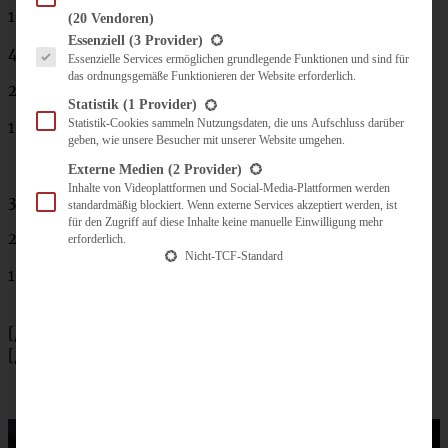
100 g Puderzucker
(20 Vendoren)
Es folgt eine Liste der Service-Gruppen, für die eine Einwilligung erteilt werden kann.
Essenziell
(3 Provider)
4 Blatt Gelatine
Essenzielle Services ermöglichen grundlegende Funktionen und sind für
das ordnungsgemäße Funktionieren der Website erforderlich.
2 EL Vanille-Extrakt
Statistik
(1 Provider)
Statistik-Cookies sammeln Nutzungsdaten, die uns Aufschluss darüber
1 EL Zitronensaft
geben, wie unsere Besucher mit unserer Website umgehen.
Externe Medien
(2 Provider)
Inhalte von Videoplattformen und Social-Media-Plattformen werden
300 g TK Erdbeeren
standardmäßig blockiert. Wenn externe Services akzeptiert werden, ist
für den Zugriff auf diese Inhalte keine manuelle Einwilligung mehr
2 EL Zucker
erforderlich.
Nicht-TCF-Standard
1 EL Speisestärke
[/tab]
[/tabs]