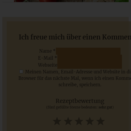
Der cremigste No-Bake Cheesecake mit Zitrone – Lemon
Ich freue mich über einen Kommen
Cheesecake
Name *
E-Mail *
ZUM BEITRAG
Webseite
Meinen Namen, Email-Adresse und Website in d
Browser für das nächste Mal, wenn ich einen Komm
schreibe, speichern.
Saisonale Rezepte im Juli - meine 7 sommerlichen
Lieblinge, die Ihr jetzt unbedingt ausprobieren solltet
Rezeptbewertung
(fünf gefüllte Sterne bedeuten:
sehr gut
)
ZUM BEITRAG
1
2
3
4
5