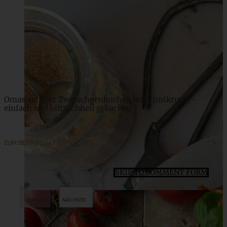
Fruchtig frische no bake Beeren Joghurttorte
ZUM BEITRAG
Omas saftiger Zwetschgenkuchen mit Zimtkruste -
einfach und blitzschnell gebacken
ZUM BEITRAG
SKIP TO COMMENT FORM