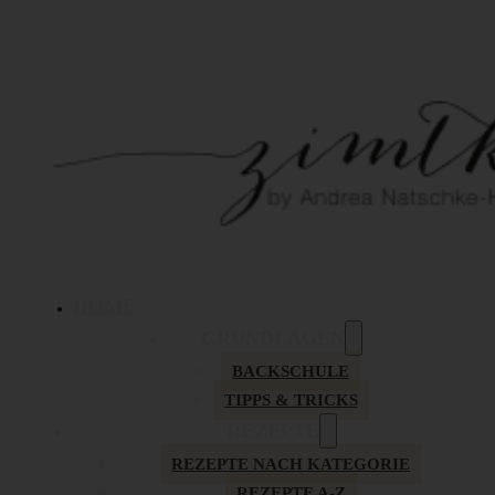
HOME
GRUNDLAGEN
BACKSCHULE
TIPPS & TRICKS
REZEPTE
REZEPTE NACH KATEGORIE
REZEPTE A-Z