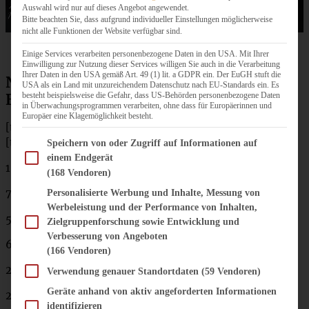
Auswahl wird nur auf dieses Angebot angewendet.
Bitte beachten Sie, dass aufgrund individueller Einstellungen möglicherweise
nicht alle Funktionen der Website verfügbar sind.
Einige Services verarbeiten personenbezogene Daten in den USA. Mit Ihrer
Einwilligung zur Nutzung dieser Services willigen Sie auch in die Verarbeitung
Ihrer Daten in den USA gemäß Art. 49 (1) lit. a GDPR ein. Der EuGH stuft die
No bake Vanille-Cheesecake mit
USA als ein Land mit unzureichendem Datenschutz nach EU-Standards ein. Es
besteht beispielsweise die Gefahr, dass US-Behörden personenbezogene Daten
Erdbeersauce
in Überwachungsprogrammen verarbeiten, ohne dass für Europäerinnen und
Europäer eine Klagemöglichkeit besteht.
[tabs]
Im Folgenden finden Sie eine Liste der Zwecke des IAB Transparency and Consent Fram
[tab title=”Zutaten”]
Speichern von oder Zugriff auf Informationen auf
einem Endgerät
180 g Oreo-Cookies
(168 Vendoren)
75 g Butter
Personalisierte Werbung und Inhalte, Messung von
Werbeleistung und der Performance von Inhalten,
50 g gemahlene Mandeln
Zielgruppenforschung sowie Entwicklung und
Verbesserung von Angeboten
600 g Frischkäse
(166 Vendoren)
200 g Schmand
Verwendung genauer Standortdaten
(59 Vendoren)
Geräte anhand von aktiv angeforderten Informationen
200 ml Sahne
identifizieren