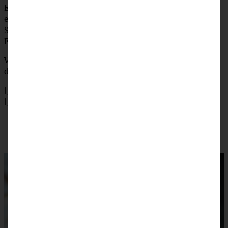
Erdbeeren auftauen und mit dem Pürierstaab pürieren. In
eine Topf geben, mit dem Zucker erwärmen. 1 EL
Speisestärke in etwas Wasser auflösen und zu der
Erdbeermasse geben. Aufkochen, dann abkühlen lassen.
Vor dem Servieren den Cheesecake mit dem Erdbeerpüree
dekorieren.
[/tab]
[/tabs]