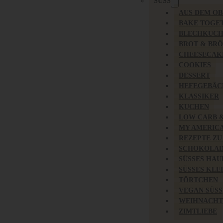
SÜSS
AUS DEM O
BAKE TOGE
BLECHKUC
BROT & BR
CHEESECAK
COOKIES
DESSERT
HEFEGEBÄC
KLASSIKER
KUCHEN
LOW CARB 
MY AMERIC
REZEPTE ZU
SCHOKOLAD
SÜSSES HAU
SÜSSES KLE
TÖRTCHEN
VEGAN SÜSS
WEIHNACHT
ZIMTLIEBE