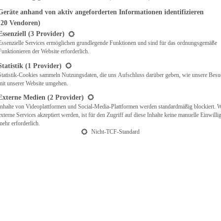
Geräte anhand von aktiv angeforderten Informationen identifizieren
(20 Vendoren)
t eine Liste der Service-Gruppen, für die eine Einwilligung erteilt werden ka
Essenziell
(3 Provider)
Essenzielle Services ermöglichen grundlegende Funktionen und sind für das ordnungsgemäße
Funktionieren der Website erforderlich.
Statistik
(1 Provider)
Statistik-Cookies sammeln Nutzungsdaten, die uns Aufschluss darüber geben, wie unsere Besu
mit unserer Website umgehen.
Externe Medien
(2 Provider)
Inhalte von Videoplattformen und Social-Media-Plattformen werden standardmäßig blockiert. 
externe Services akzeptiert werden, ist für den Zugriff auf diese Inhalte keine manuelle Einwill
mehr erforderlich.
Nicht-TCF-Standard