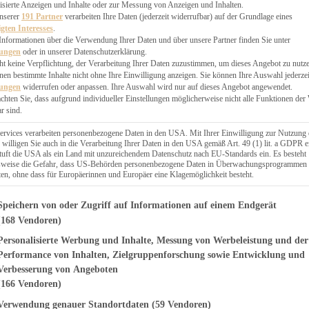
EN, CHUTNEYS
isierte Anzeigen und Inhalte oder zur Messung von Anzeigen und Inhalten.
BLINGSESSEN
unserer
191 Partner
verarbeiten Ihre Daten (jederzeit widerrufbar) auf der Grundlage eines
igten Interesses
.
SCHENKE
Informationen über die Verwendung Ihrer Daten und über unsere Partner finden Sie unter
PTE
lungen
oder in unserer Datenschutzerklärung.
 PIES
ht keine Verpflichtung, der Verarbeitung Ihrer Daten zuzustimmen, um dieses Angebot zu nutz
en bestimmte Inhalte nicht ohne Ihre Einwilligung anzeigen. Sie können Ihre Auswahl jederzei
lungen
widerrufen oder anpassen. Ihre Auswahl wird nur auf dieses Angebot angewendet.
achten Sie, dass aufgrund individueller Einstellungen möglicherweise nicht alle Funktionen der
r sind.
ERWEGS
ervices verarbeiten personenbezogene Daten in den USA. Mit Ihrer Einwilligung zur Nutzung 
 willigen Sie auch in die Verarbeitung Ihrer Daten in den USA gemäß Art. 49 (1) lit. a GDPR e
uft die USA als ein Land mit unzureichendem Datenschutz nach EU-Standards ein. Es besteht
Suche
lsweise die Gefahr, dass US-Behörden personenbezogene Daten in Überwachungsprogrammen
ten, ohne dass für Europäerinnen und Europäer eine Klagemöglichkeit besteht.
genden finden Sie eine Liste der Zwecke des IAB Transparency and Consent Fr
Speichern von oder Zugriff auf Informationen auf einem Endgerät
(168 Vendoren)
Personalisierte Werbung und Inhalte, Messung von Werbeleistung und der
T
e mit Mango
Performance von Inhalten, Zielgruppenforschung sowie Entwicklung und
Verbesserung von Angeboten
(166 Vendoren)
Verwendung genauer Standortdaten
(59 Vendoren)