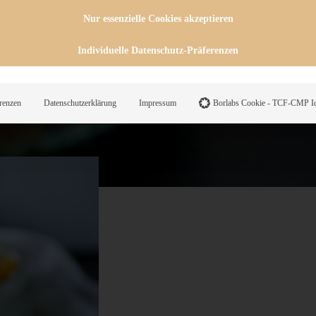
igen Mango, mit dem leceren
Nur essenzielle Cookies akzeptieren
ake-Creme… vielleicht probiert
Individuelle Datenschutz-Präferenzen
man auch durchaus mal
ßen :)
renzen
Datenschutzerklärung
Impressum
Borlabs Cookie - TCF-CMP Id