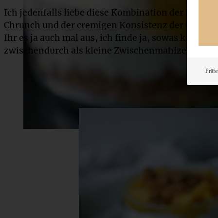
Ich jedenfalls liebe diese Kombination der frucht
Chrunch und der cremigen Konsistenz der Cheesec
Ihr es ja auch mal aus, ich finde ja, sowas kann 
zwischendurch als kleine Zwischenmahlzeit genie
Präfe