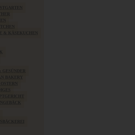
BSTGARTEN
THER
HEN
ÖTCHEN
E & KÄSEKUCHEN
K
& GESÜNDER
AN BAKERY
 OSTERN
IGES
PTGERICHT
INGEBÄCK
SBÄCKEREI