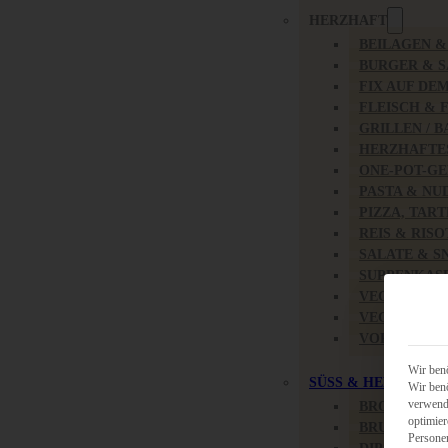
HERZHAFT
BEILAGEN 
BURGER & 
FIX AUF DE
FLEISCH & 
GRILLEN / 
HERZHAFTE
ONE-POT-GE
PASTA & NU
PIZZA, TAR
REIS & RIS
SALATE & S
SUPPENKAS
VEGAN HER
VEGETARIS
VORSPEISEN
Wir benö
SÜSS & HERZHAFT
Wir benö
verwende
BROTAUFST
optimier
BRUNCH & 
Persone