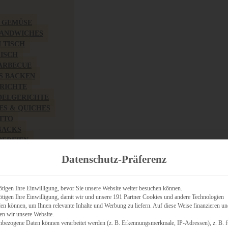
& GEMÜSE
SANDWICHES
M TISCH
FISCH
BARBECUE
S BACKEN
RICHTE
DELGERICHTE
TES & QUICHES
OTTO
NACKS
PEREIEN
ZHAFT
Datenschutz-Präferenz
CHES
tigen Ihre Einwilligung, bevor Sie unsere Website weiter besuchen können.
tigen Ihre Einwilligung, damit wir und unsere 191 Partner Cookies und andere Technologien
n können, um Ihnen relevante Inhalte und Werbung zu liefern. Auf diese Weise finanzieren u
RICH
en wir unsere Website.
FRÜHSTÜCK
nbezogene Daten können verarbeitet werden (z. B. Erkennungsmerkmale, IP-Adressen), z. B. f