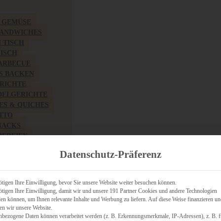
& GEMÜSE
SANDWICHES
M TISCH
FISCH
BARBECUE
S BACKEN
RICHTE
DELGERICHTE
TES & QUICHES
OTTO
NACKS
PEREIEN
ZHAFT
Datenschutz-Präferenz
CHES
tigen Ihre Einwilligung, bevor Sie unsere Website weiter besuchen können.
tigen Ihre Einwilligung, damit wir und unsere 191 Partner Cookies und andere Technologien
n können, um Ihnen relevante Inhalte und Werbung zu liefern. Auf diese Weise finanzieren u
RICH
en wir unsere Website.
FRÜHSTÜCK
nbezogene Daten können verarbeitet werden (z. B. Erkennungsmerkmale, IP-Adressen), z. B. f