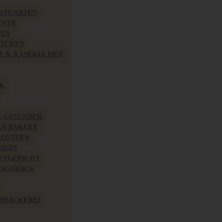
BSTGARTEN
THER
HEN
ÖTCHEN
E & KÄSEKUCHEN
K
& GESÜNDER
AN BAKERY
 OSTERN
IGES
PTGERICHT
INGEBÄCK
SBÄCKEREI