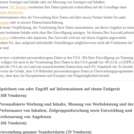
EN, CHUTNEYS
isierte Anzeigen und Inhalte oder zur Messung von Anzeigen und Inhalten.
BLINGSESSEN
unserer
191 Partner
verarbeiten Ihre Daten (jederzeit widerrufbar) auf der Grundlage eines
igten Interesses
.
SCHENKE
Informationen über die Verwendung Ihrer Daten und über unsere Partner finden Sie unter
PTE
lungen
oder in unserer Datenschutzerklärung.
 PIES
ht keine Verpflichtung, der Verarbeitung Ihrer Daten zuzustimmen, um dieses Angebot zu nutz
en bestimmte Inhalte nicht ohne Ihre Einwilligung anzeigen. Sie können Ihre Auswahl jederzei
lungen
widerrufen oder anpassen. Ihre Auswahl wird nur auf dieses Angebot angewendet.
achten Sie, dass aufgrund individueller Einstellungen möglicherweise nicht alle Funktionen der
r sind.
ERWEGS
ervices verarbeiten personenbezogene Daten in den USA. Mit Ihrer Einwilligung zur Nutzung 
 willigen Sie auch in die Verarbeitung Ihrer Daten in den USA gemäß Art. 49 (1) lit. a GDPR e
uft die USA als ein Land mit unzureichendem Datenschutz nach EU-Standards ein. Es besteht
Suche
lsweise die Gefahr, dass US-Behörden personenbezogene Daten in Überwachungsprogrammen
ten, ohne dass für Europäerinnen und Europäer eine Klagemöglichkeit besteht.
genden finden Sie eine Liste der Zwecke des IAB Transparency and Consent Fr
Speichern von oder Zugriff auf Informationen auf einem Endgerät
(168 Vendoren)
Personalisierte Werbung und Inhalte, Messung von Werbeleistung und der
t-Küchlein
Performance von Inhalten, Zielgruppenforschung sowie Entwicklung und
Verbesserung von Angeboten
(166 Vendoren)
Verwendung genauer Standortdaten
(59 Vendoren)