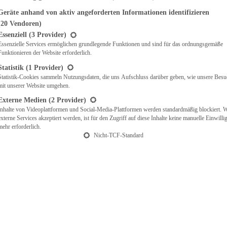
Geräte anhand von aktiv angeforderten Informationen identifizieren
(20 Vendoren)
t eine Liste der Service-Gruppen, für die eine Einwilligung erteilt werden ka
Essenziell
(3 Provider)
Essenzielle Services ermöglichen grundlegende Funktionen und sind für das ordnungsgemäße
Funktionieren der Website erforderlich.
Statistik
(1 Provider)
Statistik-Cookies sammeln Nutzungsdaten, die uns Aufschluss darüber geben, wie unsere Besu
mit unserer Website umgehen.
Externe Medien
(2 Provider)
Inhalte von Videoplattformen und Social-Media-Plattformen werden standardmäßig blockiert. 
externe Services akzeptiert werden, ist für den Zugriff auf diese Inhalte keine manuelle Einwill
mehr erforderlich.
Nicht-TCF-Standard