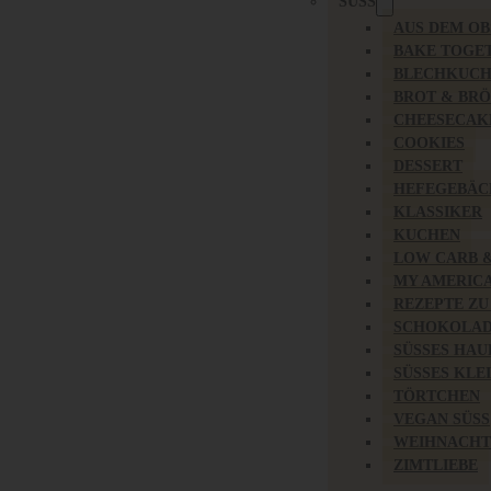
SÜSS
AUS DEM O
BAKE TOGE
BLECHKUC
BROT & BR
CHEESECAK
COOKIES
DESSERT
HEFEGEBÄC
KLASSIKER
KUCHEN
LOW CARB 
MY AMERIC
REZEPTE ZU
SCHOKOLAD
SÜSSES HAU
SÜSSES KLE
TÖRTCHEN
VEGAN SÜSS
WEIHNACHT
ZIMTLIEBE