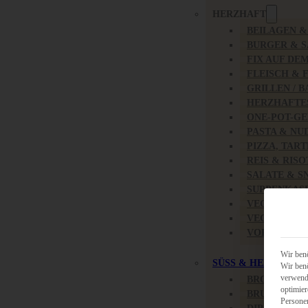
HERZHAFT
BEILAGEN 
BURGER & 
FIX AUF DE
FLEISCH & 
GRILLEN / 
HERZHAFTE
ONE-POT-GE
PASTA & NU
PIZZA, TAR
REIS & RIS
SALATE & S
SUPPENKAS
VEGAN HER
VEGETARIS
VORSPEISEN
Wir benö
SÜSS & HERZHAFT
Wir benö
verwende
BROTAUFST
optimier
BRUNCH & 
Persone