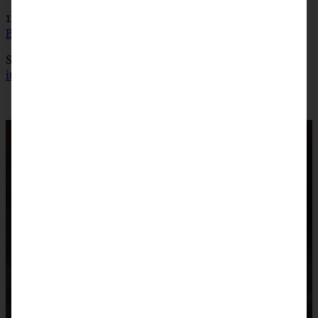
1x umrühren bitte aka kochtopf
Dicke Pizza rossa vom
Blech mit Serrano Schinken
S-Küche
Winter Pizza neapolitanische Art – Bunte Bete
italienisch