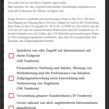
Zutaten für die beste Pizzasauce:
Auswahl wird nur auf dieses Angebot angewendet.
Bitte beachten Sie, dass aufgrund individueller Einstellungen möglicherweise
Menge für ca. 6 runde Pizzen á 30 cm:
nicht alle Funktionen der Website verfügbar sind.
2 EL Olivenöl
Einige Services verarbeiten personenbezogene Daten in den USA. Mit Ihrer
Einwilligung zur Nutzung dieser Services willigen Sie auch in die Verarbeitung
Ihrer Daten in den USA gemäß Art. 49 (1) lit. a GDPR ein. Der EuGH stuft die
2 Knoblauchzehen
USA als ein Land mit unzureichendem Datenschutz nach EU-Standards ein. Es
besteht beispielsweise die Gefahr, dass US-Behörden personenbezogene Daten
1/2 Zwiebel
in Überwachungsprogrammen verarbeiten, ohne dass für Europäerinnen und
Europäer eine Klagemöglichkeit besteht.
800 g ganze Tomaten aus der Dose (ich empfehle San
Im Folgenden finden Sie eine Liste der Zwecke des IAB Transparency and Consent Fram
Speichern von oder Zugriff auf Informationen auf
Marzano-Tomaten)
einem Endgerät
3 El Tomatenmark
(168 Vendoren)
Personalisierte Werbung und Inhalte, Messung von
frisch gemahlener Pfeffer nach Belieben
Werbeleistung und der Performance von Inhalten,
ein paar Chiliflocken nach Belieben
Zielgruppenforschung sowie Entwicklung und
Verbesserung von Angeboten
1 EL Zucker
(166 Vendoren)
Salz
Verwendung genauer Standortdaten
(59 Vendoren)
Geräte anhand von aktiv angeforderten Informationen
1 EL getrockneter Oregano
identifizieren