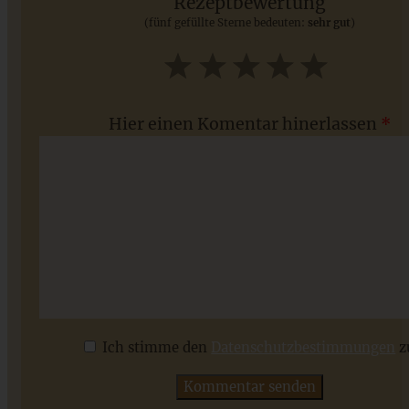
Rezeptbewertung
(fünf gefüllte Sterne bedeuten:
sehr gut
)
ZUM BEITRAG
1
2
3
4
5
Star
Stars
Stars
Stars
Stars
Hier einen Komentar hinerlassen
*
Sushi Pizza mit Lachs und Avocado – fix und lecker!
Ich stimme den
Datenschutzbestimmungen
z
ZUM BEITRAG