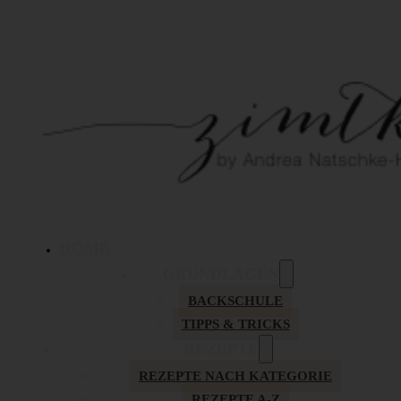
HOME
GRUNDLAGEN
BACKSCHULE
TIPPS & TRICKS
REZEPTE
REZEPTE NACH KATEGORIE
REZEPTE A-Z