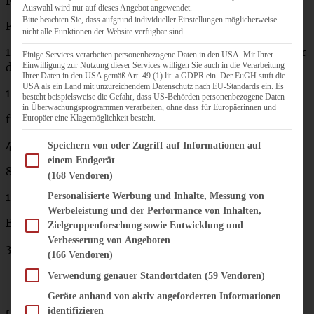
Fertigteig verwenden.
Auswahl wird nur auf dieses Angebot angewendet.
Bitte beachten Sie, dass aufgrund individueller Einstellungen möglicherweise
Für 2 Pizzen benötigt Ihr:
nicht alle Funktionen der Website verfügbar sind.
150 g Ziegenfrischkäse (oder anderen Frischkäse, falls Ihr
Einige Services verarbeiten personenbezogene Daten in den USA. Mit Ihrer
Einwilligung zur Nutzung dieser Services willigen Sie auch in die Verarbeitung
den nicht mögt!)
Ihrer Daten in den USA gemäß Art. 49 (1) lit. a GDPR ein. Der EuGH stuft die
USA als ein Land mit unzureichendem Datenschutz nach EU-Standards ein. Es
100 g Schmand
besteht beispielsweise die Gefahr, dass US-Behörden personenbezogene Daten
in Überwachungsprogrammen verarbeiten, ohne dass für Europäerinnen und
Europäer eine Klagemöglichkeit besteht.
frisch gemahlener Pfeffer
Im Folgenden finden Sie eine Liste der Zwecke des IAB Transparency and Consent Fram
4 – 5 Scheiben Bacon
Speichern von oder Zugriff auf Informationen auf
einem Endgerät
80 – 100 g geriebener Mozzarella
(168 Vendoren)
1 große rote Zwiebel (oder zwei kleinere)
Personalisierte Werbung und Inhalte, Messung von
Werbeleistung und der Performance von Inhalten,
Balsamico-Essig
Zielgruppenforschung sowie Entwicklung und
Verbesserung von Angeboten
3 – 4 Feigen
(166 Vendoren)
Verwendung genauer Standortdaten
(59 Vendoren)
Geräte anhand von aktiv angeforderten Informationen
identifizieren