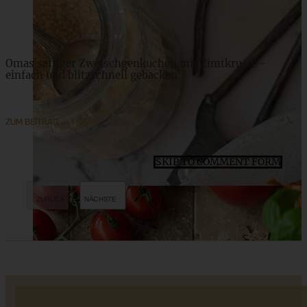
ZUM BEITRAG
Omas saftiger Zwetschgenkuchen mit Zimtkruste -
einfach und blitzschnell gebacken
ZUM BEITRAG
SKIP TO COMMENT FORM