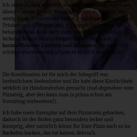
Ich stehe ja total auf einen kleinen, aber feinen Apèro am
Abend – etwas Nettes, unkompliziertes zu Futtern, ein
wenig Käse, Trauben und Nüsse, dazu etwas Süffiges zum
Trinken und schwupps, bin ich happy! Dazu passt
beispielsweise dann auch mein heutiges, unglaublich
leckeres Rezept für eine
Feigen-Bacon-Pizza mit
karamellisierten Zwiebeln und Balsamico,
die lässt sich
schön vorbereiten und schmeckt einfach himmlisch!
Die Kombination ist für mich der Inbegriff von
herbstlichem Seelenfutter und Ihr habt diese Köstlichkeit
wirklich im Handumdrehen gemacht (mal abgesehen vom
Pizzateig, aber den kann man ja prima schon am
Vormittag vorbereiten!).
Ich habe mein Exemplar auf dem Pizzastein gebacken,
dadurch ist der Boden ganz besonders lecker und
knusprig, aber natürlich könnt Ihr Eure Pizza auch so im
Backofen backen, das tut keinen Abbruch.