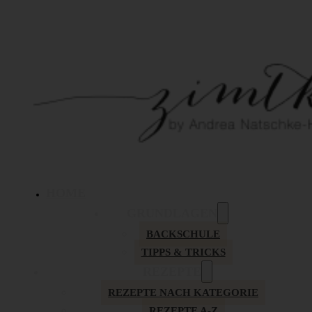
HOME
GRUNDLAGEN
BACKSCHULE
TIPPS & TRICKS
REZEPTE
REZEPTE NACH KATEGORIE
REZEPTE A-Z