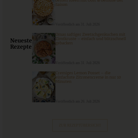
besten Ideen mit Obst & Gemüse der
Saison
Cremiges Lemon Posset - die einfachste Zitronencreme in
nur 10 Minuten
Veröffentlich am 31. Juli 2026
Omas saftiger Zwetschgenkuchen mit
Zimtkruste – einfach und blitzschnell
Neueste
ZUM BEITRAG
gebacken
Rezepte
Veröffentlich am 31. Juli 2026
Cremiges Lemon Posset – die
einfachste Zitronencreme in nur 10
Minuten
Veröffentlich am 26. Juli 2026
ZUR REZEPTÜBERSICHT
Camembert im Brot – Vorspeisenplatte – perfekt als
Snack zu Silvester oder zum Aperitif