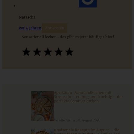
ZUM BEITRAG
Natascha
vor 4 Jahren
Antworten
Sensationell lecker… das gibt es jetzt häufiger hier!
Aprikosen-Schmandkuchen mit
Cheeseboard oder: ein Abend mit guten Freundinnen bei
Streuseln – cremig und fruchtig – der
perfekte Sommerkuchen
einer Weinprobe
Veröffentlich am 8. August 2026
ZUM BEITRAG
9 saisonale Rezepte im August – die