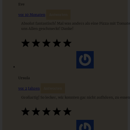
Eve
vor 10 Monaten
Antworten
Absolut fantastisch! Mal was anders als eine Pizza mit Tomat
uns Allen geschmeckt! Danke!
Herzhafter Hefekranz mit Preiselbeer-Käsefüllung
Ursula
vor 2 Jahren
Antworten
ZUM BEITRAG
Großartig! So lecker, wir konnten gar nicht aufhören, zu essen
9 saisonale Rezepte im August – die besten Ideen mit Obst
& Gemüse der Saison