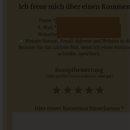
Feigen Caprese mit Pistazien
Ich freue mich über einen Kommen
Name *
E-Mail *
ZUM BEITRAG
Webseite
Meinen Namen, Email-Adresse und Website in d
Browser für das nächste Mal, wenn ich einen Komm
schreibe, speichern.
Saisonale Rezepte im Juli - meine 7 sommerlichen
Lieblinge, die Ihr jetzt unbedingt ausprobieren solltet
Rezeptbewertung
(fünf gefüllte Sterne bedeuten:
sehr gut
)
ZUM BEITRAG
1
2
3
4
5
Star
Stars
Stars
Stars
Stars
Hier einen Komentar hinerlassen
*