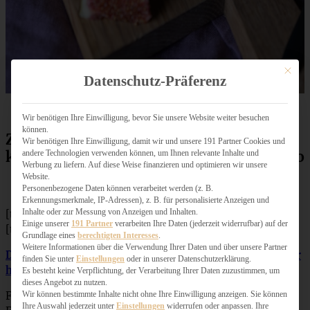
Mit dies
Datenschutz-Präferenz
Wir benötigen Ihre Einwilligung, bevor Sie unsere Website weiter besuchen
können.
Zutaten Feigen-Bacon-Pizza mit
Wir benötigen Ihre Einwilligung, damit wir und unsere 191 Partner Cookies und
karamellisierten Zwiebeln und Balsamico
andere Technologien verwenden können, um Ihnen relevante Inhalte und
Werbung zu liefern. Auf diese Weise finanzieren und optimieren wir unsere
Website.
Personenbezogene Daten können verarbeitet werden (z. B.
Erkennungsmerkmale, IP-Adressen), z. B. für personalisierte Anzeigen und
Inhalte oder zur Messung von Anzeigen und Inhalten.
[tabs]
Einige unserer
191 Partner
verarbeiten Ihre Daten (jederzeit widerrufbar) auf der
[tab title=”Zutaten”]
Grundlage eines
berechtigten Interesses
.
Weitere Informationen über die Verwendung Ihrer Daten und über unsere Partner
Das Rezept für meinen super leckeren Pizzateig findet Ihr
finden Sie unter
Einstellungen
oder in unserer Datenschutzerklärung.
hier!
Es besteht keine Verpflichtung, der Verarbeitung Ihrer Daten zuzustimmen, um
dieses Angebot zu nutzen.
Falls Ihr wenig Zeit habt, könnt Ihr natürlich auch einen
Wir können bestimmte Inhalte nicht ohne Ihre Einwilligung anzeigen. Sie können
Ihre Auswahl jederzeit unter
Einstellungen
widerrufen oder anpassen. Ihre