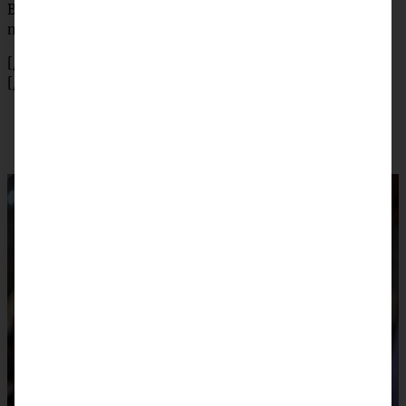
Balsamico Zwiebeln und die Feigen darauf verteilen, noch
mit ein wenig Balsamico beträufeln und sofort servieren.
[/tab]
[/tabs]