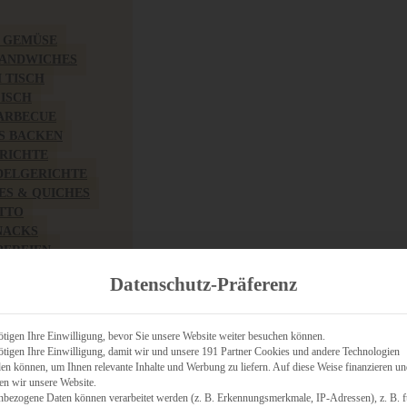
& GEMÜSE
SANDWICHES
M TISCH
FISCH
BARBECUE
S BACKEN
RICHTE
DELGERICHTE
TES & QUICHES
OTTO
NACKS
PEREIEN
ZHAFT
Datenschutz-Präferenz
CHES
tigen Ihre Einwilligung, bevor Sie unsere Website weiter besuchen können.
tigen Ihre Einwilligung, damit wir und unsere 191 Partner Cookies und andere Technologien
n können, um Ihnen relevante Inhalte und Werbung zu liefern. Auf diese Weise finanzieren u
RICH
en wir unsere Website.
FRÜHSTÜCK
nbezogene Daten können verarbeitet werden (z. B. Erkennungsmerkmale, IP-Adressen), z. B. f