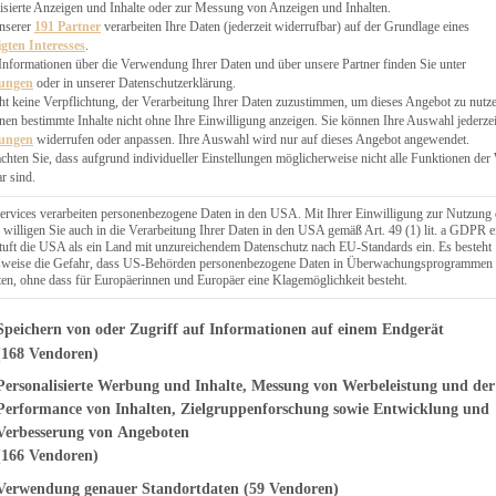
EN, CHUTNEYS
isierte Anzeigen und Inhalte oder zur Messung von Anzeigen und Inhalten.
BLINGSESSEN
unserer
191 Partner
verarbeiten Ihre Daten (jederzeit widerrufbar) auf der Grundlage eines
igten Interesses
.
SCHENKE
Informationen über die Verwendung Ihrer Daten und über unsere Partner finden Sie unter
PTE
lungen
oder in unserer Datenschutzerklärung.
 PIES
ht keine Verpflichtung, der Verarbeitung Ihrer Daten zuzustimmen, um dieses Angebot zu nutz
en bestimmte Inhalte nicht ohne Ihre Einwilligung anzeigen. Sie können Ihre Auswahl jederzei
lungen
widerrufen oder anpassen. Ihre Auswahl wird nur auf dieses Angebot angewendet.
achten Sie, dass aufgrund individueller Einstellungen möglicherweise nicht alle Funktionen der
r sind.
ERWEGS
ervices verarbeiten personenbezogene Daten in den USA. Mit Ihrer Einwilligung zur Nutzung 
 willigen Sie auch in die Verarbeitung Ihrer Daten in den USA gemäß Art. 49 (1) lit. a GDPR e
uft die USA als ein Land mit unzureichendem Datenschutz nach EU-Standards ein. Es besteht
Suche
lsweise die Gefahr, dass US-Behörden personenbezogene Daten in Überwachungsprogrammen
ten, ohne dass für Europäerinnen und Europäer eine Klagemöglichkeit besteht.
genden finden Sie eine Liste der Zwecke des IAB Transparency and Consent Fr
Speichern von oder Zugriff auf Informationen auf einem Endgerät
(168 Vendoren)
Personalisierte Werbung und Inhalte, Messung von Werbeleistung und der
ZIMTLIEBE
ges Bratapfel-
Performance von Inhalten, Zielgruppenforschung sowie Entwicklung und
Verbesserung von Angeboten
u
(166 Vendoren)
Verwendung genauer Standortdaten
(59 Vendoren)