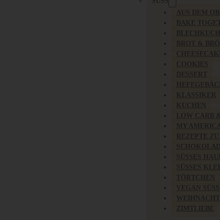
SÜSS
AUS DEM O
BAKE TOGE
BLECHKUC
BROT & BR
CHEESECAK
COOKIES
DESSERT
HEFEGEBÄC
KLASSIKER
KUCHEN
LOW CARB 
MY AMERIC
REZEPTE ZU
SCHOKOLAD
SÜSSES HAU
SÜSSES KLE
TÖRTCHEN
VEGAN SÜSS
WEIHNACHT
ZIMTLIEBE