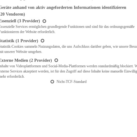
Geräte anhand von aktiv angeforderten Informationen identifizieren
(20 Vendoren)
t eine Liste der Service-Gruppen, für die eine Einwilligung erteilt werden ka
Essenziell
(3 Provider)
Essenzielle Services ermöglichen grundlegende Funktionen und sind für das ordnungsgemäße
Funktionieren der Website erforderlich.
Statistik
(1 Provider)
Statistik-Cookies sammeln Nutzungsdaten, die uns Aufschluss darüber geben, wie unsere Besu
mit unserer Website umgehen.
Externe Medien
(2 Provider)
Inhalte von Videoplattformen und Social-Media-Plattformen werden standardmäßig blockiert. 
externe Services akzeptiert werden, ist für den Zugriff auf diese Inhalte keine manuelle Einwill
mehr erforderlich.
Nicht-TCF-Standard