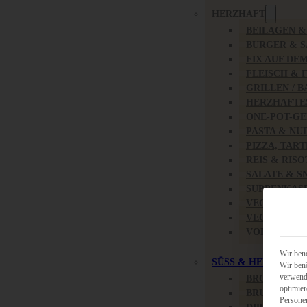
HERZHAFT
BEILAGEN 
BURGER & 
FIX AUF DE
FLEISCH & 
GRILLEN / 
HERZHAFTE
ONE-POT-GE
PASTA & NU
PIZZA, TAR
REIS & RIS
SALATE & S
SUPPENKAS
VEGAN HER
VEGETARIS
VORSPEISEN
Wir benö
SÜSS & HERZHAFT
Wir benö
verwende
BROTAUFST
optimier
BRUNCH & 
Persone