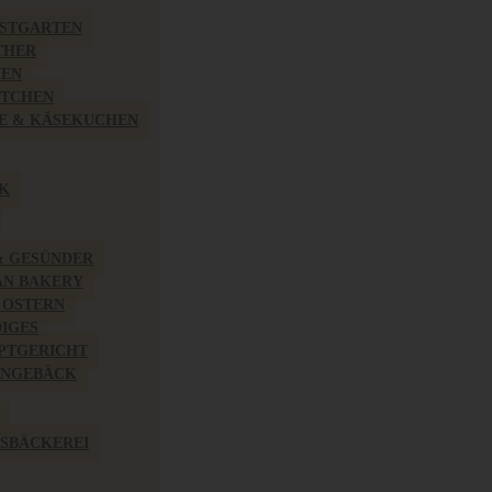
BSTGARTEN
THER
HEN
ÖTCHEN
E & KÄSEKUCHEN
K
& GESÜNDER
AN BAKERY
 OSTERN
IGES
PTGERICHT
INGEBÄCK
SBÄCKEREI