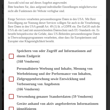
Auswahl wird nur auf dieses Angebot angewendet.
[/tab]
Bitte beachten Sie, dass aufgrund individueller Einstellungen möglicherweise
nicht alle Funktionen der Website verfügbar sind.
[/tabs]
Einige Services verarbeiten personenbezogene Daten in den USA. Mit Ihrer
Einwilligung zur Nutzung dieser Services willigen Sie auch in die Verarbeitung
Ihrer Daten in den USA gemäß Art. 49 (1) lit. a GDPR ein. Der EuGH stuft die
USA als ein Land mit unzureichendem Datenschutz nach EU-Standards ein. Es
besteht beispielsweise die Gefahr, dass US-Behörden personenbezogene Daten
in Überwachungsprogrammen verarbeiten, ohne dass für Europäerinnen und
Europäer eine Klagemöglichkeit besteht.
Im Folgenden finden Sie eine Liste der Zwecke des IAB Transparency and Consent Fram
Speichern von oder Zugriff auf Informationen auf
einem Endgerät
(168 Vendoren)
Personalisierte Werbung und Inhalte, Messung von
Werbeleistung und der Performance von Inhalten,
Zielgruppenforschung sowie Entwicklung und
Verbesserung von Angeboten
(166 Vendoren)
Verwendung genauer Standortdaten
(59 Vendoren)
Geräte anhand von aktiv angeforderten Informationen
identifizieren