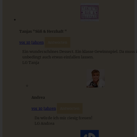
Tanjas "Süß & Herzhaft "
vor 10 Jahren
Antworten
Ein wunderschönes Dessert. Ein klasse Gewinnspiel. Da muss 
unbedingt auch etwas einfallen lassen.
Spekulatius Tiramisu mit Gewürzkirschen – Dessert im
LG Tanja
Glas
ZUM BEITRAG
Andrea
vor 10 Jahren
Antworten
Einfache Sauerteigbrötchen mit Leinsamen - knusprig,
Da würde ich mir riesig freuen!
saftig und gelingsicher
LG Andrea