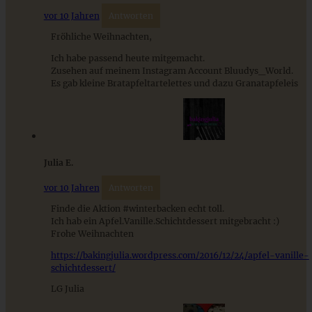
Fruchtiges Stollen-Tiramisu mit Himbeeren – das
perfekte Dessert zu Weihnachten
vor 10 Jahren
Antworten
Fröhliche Weihnachten,
Ich habe passend heute mitgemacht.
ZUM BEITRAG
Zusehen auf meinem Instagram Account Bluudys_World.
Es gab kleine Bratapfeltartelettes und dazu Granatapfeleis
Mediterran gewürztes Gemüse auf cremigem Tahini-
Minz-Joghurt
Julia E.
ZUM BEITRAG
vor 10 Jahren
Antworten
Finde die Aktion #winterbacken echt toll.
Ich hab ein Apfel.Vanille.Schichtdessert mitgebracht :)
Frohe Weihnachten
https://bakingjulia.wordpress.com/2016/12/24/apfel-vanille-
schichtdessert/
LG Julia