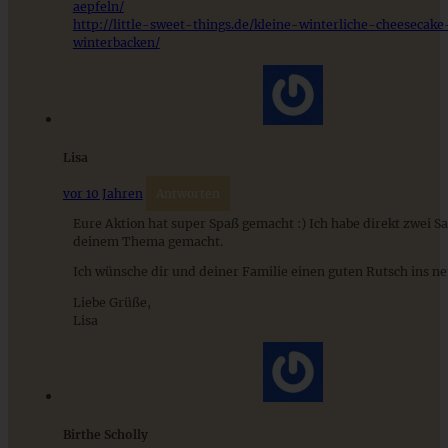
aepfeln/
http://little-sweet-things.de/kleine-winterliche-cheesecake
winterbacken/
Cremiges Lemon Posset - die einfachste Zitronencreme in
nur 10 Minuten
Lisa
ZUM BEITRAG
vor 10 Jahren
Antworten
Eure Aktion hat super Spaß gemacht :) Ich habe direkt zwei S
deinem Thema gemacht.
Ich wünsche dir und deiner Familie einen guten Rutsch ins neu
Liebe Grüße,
Lisa
Birthe Scholly