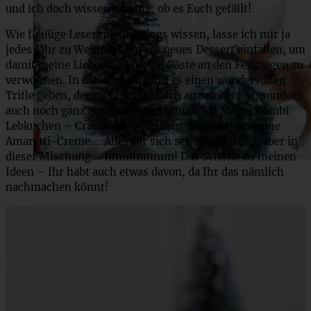
und ich doch wissen möchte, ob es Euch gefällt!
Wie fleißige Leser meines Blogs wissen, lasse ich mir ja
jedes Jahr zu Weihnachten ein neues Dessert einfallen, um
damit meine Lieben und meine Gäste an den Feiertagen zu
verwöhnen. In diesem Jahr wird es einen wundervollen
Trifle geben, der nicht nur hübsch anzusehen ist, sondern
auch noch ganz ausgezeichnet schmeckt! Meine Kombi:
Lebkuchen – Cranberry-Pflaumen-Kompott und eine
Amaretti-Creme…. Alles für sich schon großartig, aber in
dieser Mischung…. hmmmmmm! Das Schöne an meinen
Ideen – Ihr habt auch etwas davon, da Ihr das nämlich
nachmachen könnt!