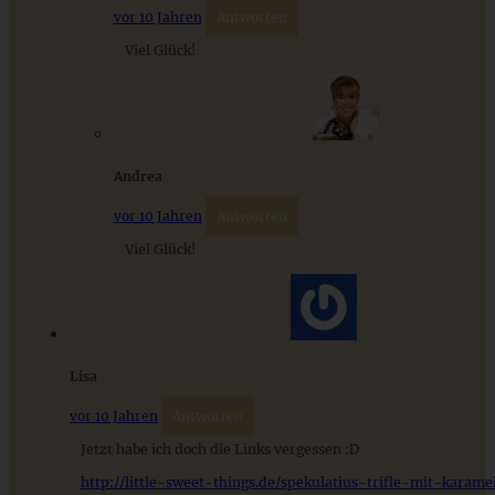
vor 10 Jahren
Antworten
Viel Glück!
ZUM BEITRAG
Andrea
vor 10 Jahren
Antworten
Viel Glück!
Lisa
Spekulatius-Creme mit Bratapfelkompott
vor 10 Jahren
Antworten
Jetzt habe ich doch die Links vergessen :D
ZUM BEITRAG
http://little-sweet-things.de/spekulatius-trifle-mit-karamel