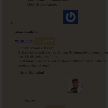
Vielen Dank fürs Mitmachen!
Liebe Grüße, Andrea
Klassische Spargelcremesuppe aus Spargel und
Spargelschalen ganz ohne Mehlschwitze
ZUM BEITRAG
Mimi Foodblog
vor 10 Jahren
Antworten
Ein sehr schönes Dessert,
Da habe ich richtig Lust an deinem Gewinnspiel teilzunehmen.
dass ich die Zeit noch finde.
Es ist immer wieder schön auf deinem Blog vorbei zu schauen
einen schönen Abend,
liebe Grüße, Mimi
Cremiges Stollenparfait mit Schokoladensoße
Andrea