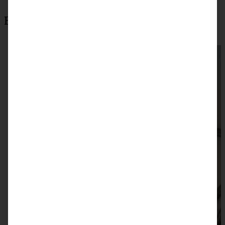
Beliebteste Rezepte
Frankfurter Weihnachtspudding mit hessischer
Apfelwein-Sauce
ZUM BEITRAG