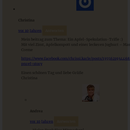
ZUM BEITRAG
Christina
vor 10 Jahren
Antworten
Mein beitrag zum Thema: Ein Apfel-Spekulatius-Trifle :)
Mit viel Zimt, Apfelkompott und einer leckeren Joghurt – Ma
Creme
https://www.facebook.com/chrissi.karle/posts/135562193446
pnref=story
Einen schönen Tag und liebe Grüße
Christina
12 festliche Weihnachtsdesserts – himmlisch leckere
Rezepte fürs Fest
Andrea
ZUM BEITRAG
vor 10 Jahren
Antworten