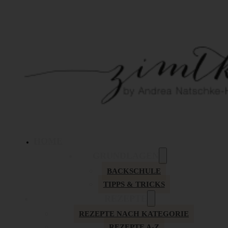
HOME
GRUNDLAGEN
BACKSCHULE
TIPPS & TRICKS
REZEPTE
REZEPTE NACH KATEGORIE
REZEPTE A-Z