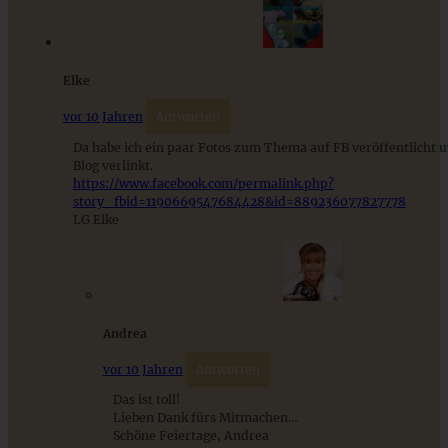
Elke
Cremiges Vanille-Parfait mit knusprigem Mandelkrokant
vor 10 Jahren
Antworten
und Himbeeren – das einfache Weihnachtsdessert!
Da habe ich ein paar Fotos zum Thema auf FB veröffentlicht 
Blog verlinkt.
https://www.facebook.com/permalink.php?
ZUM BEITRAG
story_fbid=1190669547684428&id=889236077827778
LG Elke
Schweizer Wurstsalat mit Käse - einfach, würzig und in 15
Minuten auf dem Tisch!
Andrea
ZUM BEITRAG
vor 10 Jahren
Antworten
Das ist toll!
Lieben Dank fürs Mitmachen…
Schöne Feiertage, Andrea