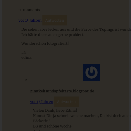
Blaubeer-Scones mit Zitronenfrosting
p-moments
vor 13 Jahren
Antworten
Die sehen aber lecker aus und die Farbe des Topings ist wund
Ich hätte diese auch gerne probiert.
ZUM BEITRAG
Wunderschön fotografiert!
LG,
edina.
Mediterran gewürztes Gemüse auf cremigem Tahini-
Minz-Joghurt
ZUM BEITRAG
Zimtkeksundapfeltarte.blogspot.de
vor 13 Jahren
Antworten
Vielen Dank, liebe Edina!
Kannst Dir ja schnell welche machen, Du bist doch auch 
Bäckerin!
LG und schöne Woche