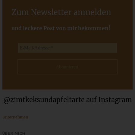
Zum Newsletter anmelden
Aprikosen-Schmandkuchen mit Streuseln - cremig und
fruchtig - der perfekte Sommerkuchen
und leckere Post von mir bekommen!
ZUM BEITRAG
@zimtkeksundapfeltarte auf Instagram
Unternehmen
Unterwegs on Blueberry Hills und Blaubeer-Crumble mit
ÜBER MICH