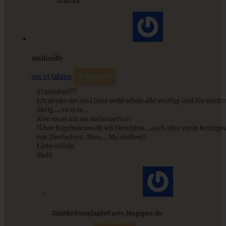
Andrea
mellimille
Saftige Schokoladen-Cupcakes
vor 13 Jahren
Antworten
Traumhaft!!!
Ich denke die sind jetzt wohl schon alle vertilgt und für mich
übrig….. ts ts ts….
ZUM BEITRAG
Also muss ich sie nachmachen!
(Über Ergebnis werde ich berichten….auch über mein heutiges
mit Zwetschen…ähm…. Mirabellen!)
Liebe Grüße
Melli
Schweizer Wurstsalat mit Käse - einfach, würzig und in 15
Minuten auf dem Tisch!
ZUM BEITRAG
Zimtkeksundapfeltarte.blogspot.de