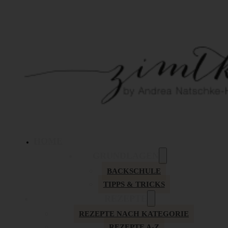
HOME
GRUNDLAGEN
BACKSCHULE
TIPPS & TRICKS
REZEPTE
REZEPTE NACH KATEGORIE
REZEPTE A-Z