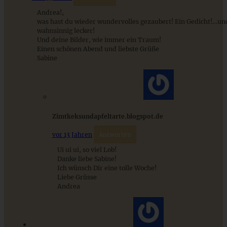
ZUM BEITRAG
Andrea!,
was hast du wieder wundervolles gezaubert! Ein Gedicht!…un
wahnsinnig lecker!
Und deine Bilder, wie immer ein Traum!
Einen schönen Abend und liebste Grüße
Stracciatella-Quarkcreme mit Kirschgrütze - einfaches
Sabine
Dessert im Glas
ZUM BEITRAG
Zimtkeksundapfeltarte.blogspot.de
vor 13 Jahren
Antworten
Ui ui ui, so viel Lob!
Danke liebe Sabine!
Ich wünsch Dir eine tolle Woche!
Liebe Grüsse
Andrea