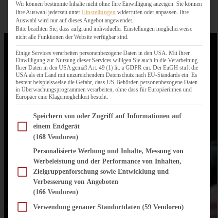
Wir können bestimmte Inhalte nicht ohne Ihre Einwilligung anzeigen. Sie können
Ihre Auswahl jederzeit unter
Einstellungen
widerrufen oder anpassen. Ihre
Auswahl wird nur auf dieses Angebot angewendet.
Bitte beachten Sie, dass aufgrund individueller Einstellungen möglicherweise
nicht alle Funktionen der Website verfügbar sind.
Einige Services verarbeiten personenbezogene Daten in den USA. Mit Ihrer
Einwilligung zur Nutzung dieser Services willigen Sie auch in die Verarbeitung
Ihrer Daten in den USA gemäß Art. 49 (1) lit. a GDPR ein. Der EuGH stuft die
USA als ein Land mit unzureichendem Datenschutz nach EU-Standards ein. Es
besteht beispielsweise die Gefahr, dass US-Behörden personenbezogene Daten
in Überwachungsprogrammen verarbeiten, ohne dass für Europäerinnen und
Europäer eine Klagemöglichkeit besteht.
Im Folgenden finden Sie eine Liste der Zwecke des IAB Transparency and Consent Fram
Speichern von oder Zugriff auf Informationen auf
einem Endgerät
(168 Vendoren)
Personalisierte Werbung und Inhalte, Messung von
Werbeleistung und der Performance von Inhalten,
Zielgruppenforschung sowie Entwicklung und
Verbesserung von Angeboten
(166 Vendoren)
Verwendung genauer Standortdaten
(59 Vendoren)