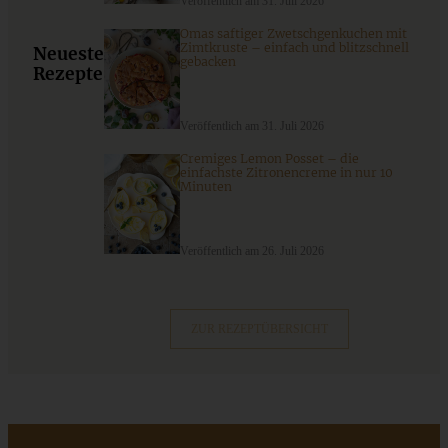
Veröffentlich am 31. Juli 2026
Omas saftiger Zwetschgenkuchen mit
Zimtkruste – einfach und blitzschnell
Neueste
ZUM BEITRAG
gebacken
Rezepte
Veröffentlich am 31. Juli 2026
Cremiges Lemon Posset – die
einfachste Zitronencreme in nur 10
Minuten
Veröffentlich am 26. Juli 2026
ZUR REZEPTÜBERSICHT
Blueberry Almond Galette – Blaubeer-Galette mit
Marzipan und Mandeln
ZUM BEITRAG