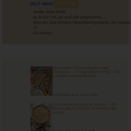
vor 13 Jahren
Antworten
Danke, liebe Melli!
Ja, in der Tat, sie sind alle aufgefuttert….
Aber die sind wirklich blitzschnell gemacht, die machst
:D
LG Andrea
Aprikosen-Schmandkuchen mit
Saftige Donauwellen-Muffins
Streuseln – cremig und fruchtig – der
perfekte Sommerkuchen
ZUM BEITRAG
Veröffentlich am 8. August 2026
9 saisonale Rezepte im August – die
besten Ideen mit Obst & Gemüse der
Saison
Einfache Sauerteigbrötchen mit Leinsamen - knusprig,
saftig und gelingsicher