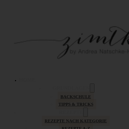
HOME
GRUNDLAGEN
BACKSCHULE
TIPPS & TRICKS
REZEPTE
REZEPTE NACH KATEGORIE
REZEPTE A-Z