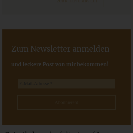
ZUR REZEPTÜBERSICHT
Zum Newsletter anmelden
und leckere Post von mir bekommen!
Klassischer Hefe-Gugelhupf wie von Oma
ZUM BEITRAG
Einfache Sauerteigbrötchen mit Leinsamen - knusprig,
saftig und gelingsicher