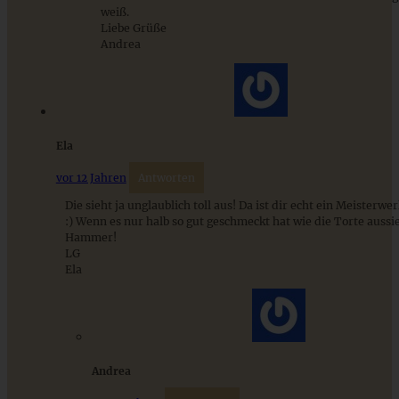
nur 10 Minuten
weiß.
Liebe Grüße
Andrea
ZUM BEITRAG
Ela
vor 12 Jahren
Antworten
Die sieht ja unglaublich toll aus! Da ist dir echt ein Meisterw
:) Wenn es nur halb so gut geschmeckt hat wie die Torte auss
Hammer!
LG
Ela
Fruchtiger Rhabarber-Himbeer-Marzipan-Kuchen
Andrea
ZUM BEITRAG