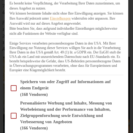
Es besteht keine Verpflichtung, der Verarbeitung Ihrer Daten zuzustimmen, um
75 g Zucker
dieses Angebot zu nutzen.
4 Orangen (filetiert und gut abgetropft)
Wir können bestimmte Inhalte nicht ohne Ihre Einwilligung anzeigen. Sie können
Ihre Auswahl jederzeit unter
Einstellungen
widerrufen oder anpassen. Ihre
Frosting:
Auswahl wird nur auf dieses Angebot angewendet.
100 g Butter zimmerwarm
Bitte beachten Sie, dass aufgrund individueller Einstellungen möglicherweise
nicht alle Funktionen der Website verfügbar sind.
250 g Mascarpone
120 g Puderzucker
Einige Services verarbeiten personenbezogene Daten in den USA. Mit Ihrer
Einwilligung zur Nutzung dieser Services willigen Sie auch in die Verarbeitung
Abrieb einer halben Bio-Orange
Ihrer Daten in den USA gemäß Art. 49 (1) lit. a GDPR ein. Der EuGH stuft die
USA als ein Land mit unzureichendem Datenschutz nach EU-Standards ein. Es
besteht beispielsweise die Gefahr, dass US-Behörden personenbezogene Daten
in Überwachungsprogrammen verarbeiten, ohne dass für Europäerinnen und
Europäer eine Klagemöglichkeit besteht.
Im Folgenden finden Sie eine Liste der Zwecke des IAB Transparency and Consent Fram
Speichern von oder Zugriff auf Informationen auf
einem Endgerät
(168 Vendoren)
Personalisierte Werbung und Inhalte, Messung von
Werbeleistung und der Performance von Inhalten,
Zielgruppenforschung sowie Entwicklung und
Verbesserung von Angeboten
(166 Vendoren)