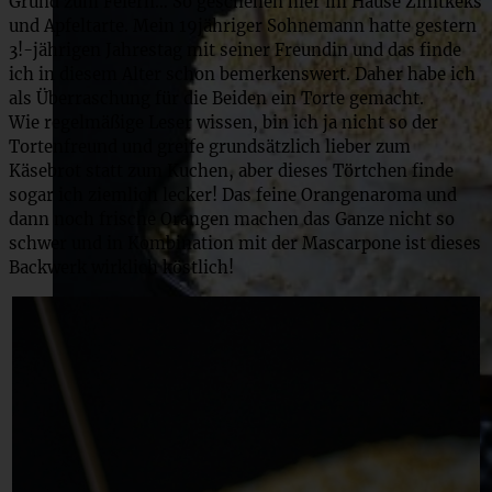
Grund zum Feiern… So geschehen hier im Hause Zimtkeks
und Apfeltarte.
Mein 19jähriger Sohnemann hatte gestern
3!-jährigen Jahrestag mit seiner Freundin und das finde
ich in diesem Alter schon bemerkenswert. Daher habe ich
als Überraschung für die Beiden ein Torte gemacht.
Wie regelmäßige Leser wissen, bin ich ja nicht so der
Tortenfreund und greife grundsätzlich lieber zum
Käsebrot statt zum Kuchen, aber dieses Törtchen finde
sogar ich ziemlich lecker! Das feine Orangenaroma und
dann noch frische Orangen machen das Ganze nicht so
schwer und in Kombination mit der Mascarpone ist dieses
Backwerk wirklich köstlich!