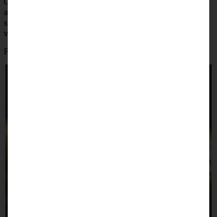
Orangenabrieb zufügen und zu einer dicklichen Creme
aufschlagen. Für ca. 30 Minuten in den Kühlschrank
stellen, dann auf der Torte und am Rand gleichmäßig
verteilen. Nach Belieben verzieren.
Für mindestens 3 Stunden kalt stellen.