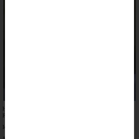
Habt noch eine schöne Restwoche und genießt den
Frühling, meine Lieben!
Ich wünsch’ Euch was!
Andrea