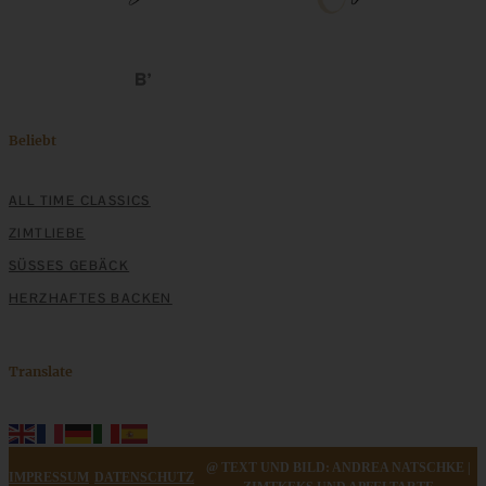
Klassische Spargelcremesuppe aus Spargel und
Spargelschalen ganz ohne Mehlschwitze
Beliebt
ZUM BEITRAG
ALL TIME CLASSICS
ZIMTLIEBE
SÜSSES GEBÄCK
HERZHAFTES BACKEN
Translate
Johannisbeer-Cheesecake mit Mandel-Streuseln
@ TEXT UND BILD: ANDREA NATSCHKE |
IMPRESSUM
DATENSCHUTZ