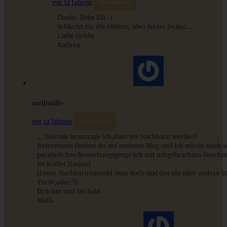
vor 12 Jahren
Antworten
Danke, liebe Ela :)
Schlecht für die Hüften, aber leider lecker….
Liebe Grüße
Stracciatella-Quarkcreme mit Kirschgrütze - einfaches
Andrea
Dessert im Glas
ZUM BEITRAG
mellimille
vor 12 Jahren
Antworten
…. hiermit beantrage ich,dass wir Nachbarn werden!
Referenzen findest du auf meinem Blog und ich würde mich s
persönliches Bewerbungsgespräch mit mitgebrachten Gesch
im Koffer freuen!
(Unter Nachbarn tauscht man doch mal das ein oder andere S
Torte,oder?!)
Drücker und bis bald
Melli