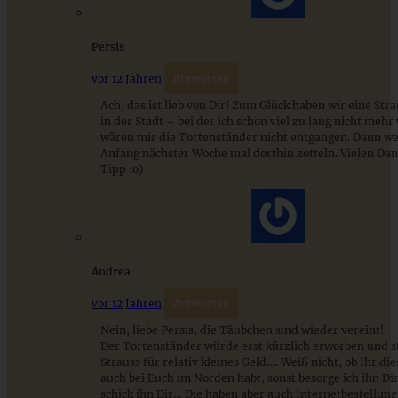
Persis
vor 12 Jahren
Antworten
Ach, das ist lieb von Dir! Zum Glück haben wir eine Stra
in der Stadt – bei der ich schon viel zu lang nicht mehr
wären mir die Tortenständer nicht entgangen. Dann we
Anfang nächster Woche mal dorthin zotteln. Vielen Dan
Tipp :o)
Feiner Kirsch-Mandelkuchen mit köstlichem Mandelguss
Andrea
vor 12 Jahren
Antworten
ZUM BEITRAG
Nein, liebe Persis, die Täubchen sind wieder vereint!
Der Tortenständer würde erst kürzlich erworben und 
Strauss für relativ kleines Geld…. Weiß nicht, ob Ihr di
auch bei Euch im Norden habt, sonst besorge ich ihn Di
Cremiges Lemon Posset - die einfachste Zitronencreme in
schick ihn Dir… Die haben aber auch Internetbestellung