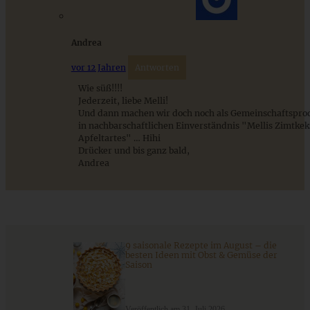
Schnelle Kirsch-Tarte mit Mandeln
Andrea
vor 12 Jahren
Antworten
ZUM BEITRAG
Wie süß!!!!
Jederzeit, liebe Melli!
Und dann machen wir doch noch als Gemeinschaftspro
in nachbarschaftlichen Einverständnis "Mellis Zimtke
Mediterran gewürztes Gemüse auf cremigem Tahini-
Apfeltartes" … Hihi
Minz-Joghurt
Drücker und bis ganz bald,
Andrea
ZUM BEITRAG
9 saisonale Rezepte im August – die
besten Ideen mit Obst & Gemüse der
Saison
Veröffentlich am 31. Juli 2026