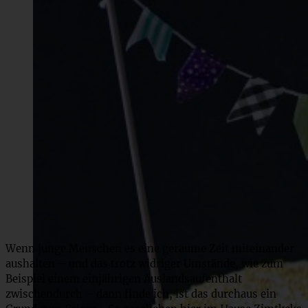
Wenn junge Menschen es eine geraume Zeit miteinander
aushalten – und das trotz widriger Umstände, wie zum
Beispiel einem einjährigen Auslandsaufenthalt
zwischendurch – dann finde ich, ist das durchaus ein